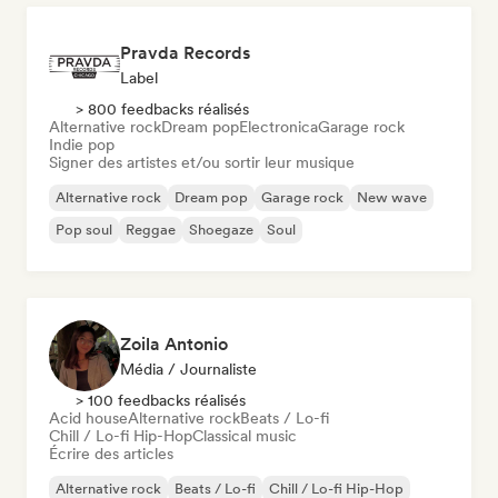
Pravda Records
Label
> 800 feedbacks réalisés
Alternative rock
Dream pop
Electronica
Garage rock
Indie pop
Signer des artistes et/ou sortir leur musique
Alternative rock
Dream pop
Garage rock
New wave
Pop soul
Reggae
Shoegaze
Soul
Zoila Antonio
Média / Journaliste
> 100 feedbacks réalisés
Acid house
Alternative rock
Beats / Lo-fi
Chill / Lo-fi Hip-Hop
Classical music
Écrire des articles
Alternative rock
Beats / Lo-fi
Chill / Lo-fi Hip-Hop