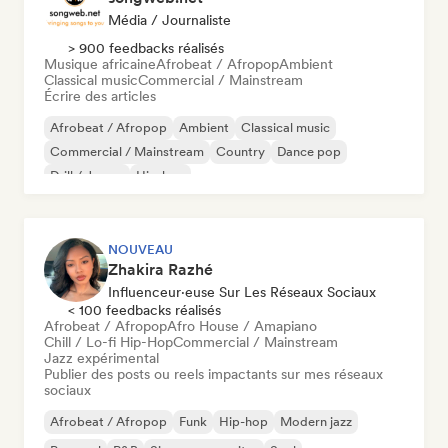
Média / Journaliste
> 900 feedbacks réalisés
Musique africaine
Afrobeat / Afropop
Ambient
Classical music
Commercial / Mainstream
Écrire des articles
Afrobeat / Afropop
Ambient
Classical music
Commercial / Mainstream
Country
Dance pop
Drill / Jersey
Hip-hop
NOUVEAU
Zhakira Razhé
Influenceur·euse Sur Les Réseaux Sociaux
< 100 feedbacks réalisés
Afrobeat / Afropop
Afro House / Amapiano
Chill / Lo-fi Hip-Hop
Commercial / Mainstream
Jazz expérimental
Publier des posts ou reels impactants sur mes réseaux
sociaux
Afrobeat / Afropop
Funk
Hip-hop
Modern jazz