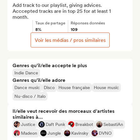
Add track to our playlist, giving advices. 
Acccepted tracks are in top 25 for at least 1 
month.
Taux de partage
Réponses données
8%
109
Voir les médias / pros similaires
Genres qu’il/elle accepte le plus
Indie Dance
Genres qu’il/elle adore
Dance music
Disco
House française
House music
Nu-disco / Italo
Il/elle veut recevoir des morceaux d’artistes
similaires à…
Justice
Daft Punk
Breakbot
SebastiAn
Madeon
Jungle
Kavinsky
DVNO