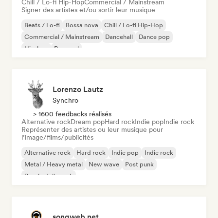
Chill / Lo-fi Hip-Hop
Commercial / Mainstream
Signer des artistes et/ou sortir leur musique
Beats / Lo-fi
Bossa nova
Chill / Lo-fi Hip-Hop
Commercial / Mainstream
Dancehall
Dance pop
Hip-hop
Pop soul
Lorenzo Lautz
Synchro
> 1600 feedbacks réalisés
Alternative rock
Dream pop
Hard rock
Indie pop
Indie rock
Représenter des artistes ou leur musique pour
l’image/films/publicités
Alternative rock
Hard rock
Indie pop
Indie rock
Metal / Heavy metal
New wave
Post punk
Psychedelic rock
songweb.net