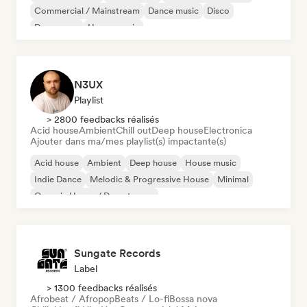
Commercial / Mainstream
Dance music
Disco
Dream pop
House music
N3UX
Playlist
> 2800 feedbacks réalisés
Acid house
Ambient
Chill out
Deep house
Electronica
Ajouter dans ma/mes playlist(s) impactante(s)
Acid house
Ambient
Deep house
House music
Indie Dance
Melodic & Progressive House
Minimal
Organic House / Downtempo
Sungate Records
Label
> 1300 feedbacks réalisés
Afrobeat / Afropop
Beats / Lo-fi
Bossa nova