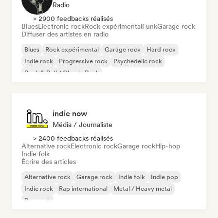
Radio
> 2900 feedbacks réalisés
Blues
Electronic rock
Rock expérimental
Funk
Garage rock
Diffuser des artistes en radio
Blues
Rock expérimental
Garage rock
Hard rock
Indie rock
Progressive rock
Psychedelic rock
Rock & Roll / Classic Rock
indie now
Média / Journaliste
> 2400 feedbacks réalisés
Alternative rock
Electronic rock
Garage rock
Hip-hop
Indie folk
Écrire des articles
Alternative rock
Garage rock
Indie folk
Indie pop
Indie rock
Rap international
Metal / Heavy metal
Pop rock