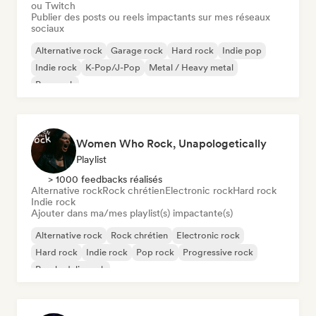
ou Twitch
Publier des posts ou reels impactants sur mes réseaux
sociaux
Alternative rock
Garage rock
Hard rock
Indie pop
Indie rock
K-Pop/J-Pop
Metal / Heavy metal
Pop punk
Women Who Rock, Unapologetically
Playlist
> 1000 feedbacks réalisés
Alternative rock
Rock chrétien
Electronic rock
Hard rock
Indie rock
Ajouter dans ma/mes playlist(s) impactante(s)
Alternative rock
Rock chrétien
Electronic rock
Hard rock
Indie rock
Pop rock
Progressive rock
Psychedelic rock