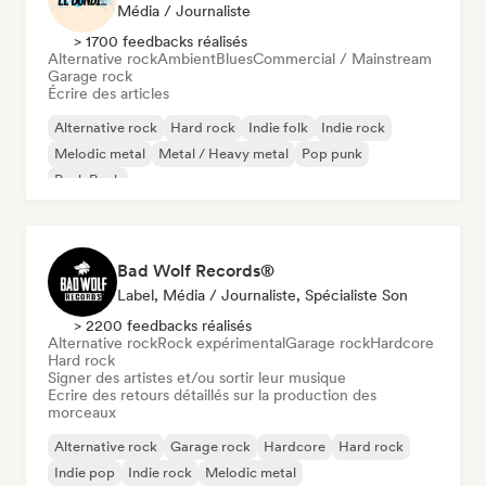
Média / Journaliste
> 1700 feedbacks réalisés
Alternative rock
Ambient
Blues
Commercial / Mainstream
Garage rock
Écrire des articles
Alternative rock
Hard rock
Indie folk
Indie rock
Melodic metal
Metal / Heavy metal
Pop punk
Punk Rock
Bad Wolf Records®
Label, Média / Journaliste, Spécialiste Son
> 2200 feedbacks réalisés
Alternative rock
Rock expérimental
Garage rock
Hardcore
Hard rock
Signer des artistes et/ou sortir leur musique
Ecrire des retours détaillés sur la production des
morceaux
Alternative rock
Garage rock
Hardcore
Hard rock
Indie pop
Indie rock
Melodic metal