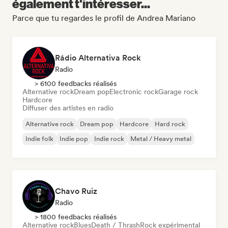
également t'intéresser...
Parce que tu regardes le profil de Andrea Mariano
Rádio Alternativa Rock
Radio
> 6100 feedbacks réalisés
Alternative rock
Dream pop
Electronic rock
Garage rock
Hardcore
Diffuser des artistes en radio
Alternative rock
Dream pop
Hardcore
Hard rock
Indie folk
Indie pop
Indie rock
Metal / Heavy metal
Chavo Ruiz
Radio
> 1800 feedbacks réalisés
Alternative rock
Blues
Death / Thrash
Rock expérimental