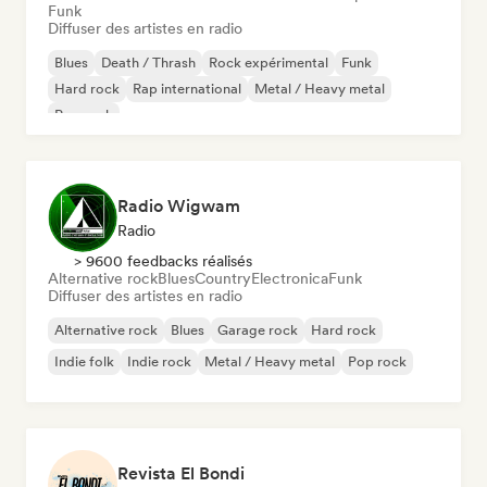
Funk
Diffuser des artistes en radio
Blues
Death / Thrash
Rock expérimental
Funk
Hard rock
Rap international
Metal / Heavy metal
Pop rock
Radio Wigwam
Radio
> 9600 feedbacks réalisés
Alternative rock
Blues
Country
Electronica
Funk
Diffuser des artistes en radio
Alternative rock
Blues
Garage rock
Hard rock
Indie folk
Indie rock
Metal / Heavy metal
Pop rock
Revista El Bondi