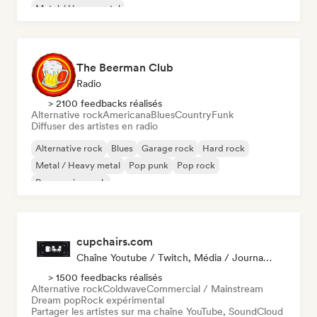
Metal / Heavy metal
The Beerman Club
Radio
> 2100 feedbacks réalisés
Alternative rock
Americana
Blues
Country
Funk
Diffuser des artistes en radio
Alternative rock
Blues
Garage rock
Hard rock
Metal / Heavy metal
Pop punk
Pop rock
Progressive rock
cupchairs.com
Chaîne Youtube / Twitch, Média / Journaliste
> 1500 feedbacks réalisés
Alternative rock
Coldwave
Commercial / Mainstream
Dream pop
Rock expérimental
Partager les artistes sur ma chaîne YouTube, SoundCloud