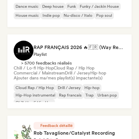
Dance music
Deep house
Funk
Funky / Jackin House
House music
Indie pop
Nu-disco / Italo
Pop soul
RAP FRANÇAIS 2026 🔥🇫🇷 (Way Records)
Playlist
> 5700 feedbacks réalisés
Chill / Lo-fi Hip-Hop
Cloud Rap / Hip Hop
Commercial / Mainstream
Drill / Jersey
Hip-hop
Ajouter dans ma/mes playlist(s) impactante(s)
Cloud Rap / Hip Hop
Drill / Jersey
Hip-hop
Hip-Hop instrumental
Rap francais
Trap
Urban pop
Chill / Lo-fi Hip-Hop
Feedback détaillé
Rob Tavaglione/Catalyst Recording