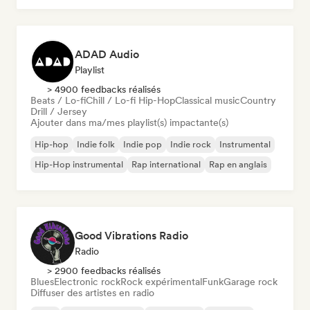
ADAD Audio
Playlist
> 4900 feedbacks réalisés
Beats / Lo-fi
Chill / Lo-fi Hip-Hop
Classical music
Country
Drill / Jersey
Ajouter dans ma/mes playlist(s) impactante(s)
Hip-hop
Indie folk
Indie pop
Indie rock
Instrumental
Hip-Hop instrumental
Rap international
Rap en anglais
Good Vibrations Radio
Radio
> 2900 feedbacks réalisés
Blues
Electronic rock
Rock expérimental
Funk
Garage rock
Diffuser des artistes en radio