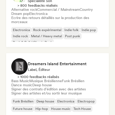
Spécialiste Son
> 800 feedbacks réalisés
Alternative rock
Commercial / Mainstream
Country
Dream pop
Electronica
Ecrire des retours détaillés sur la production des
morceaux
Electronica
Rock expérimental
Indie folk
Indie pop
Indie rock
Metal / Heavy metal
Post punk
Rock & Roll / Classic Rock
Dreamers Island Entertainment
Label, Éditeur
> 1000 feedbacks réalisés
Bass Music
Musique Brésilienne
Funk Brésilien
Dance music
Deep house
Signer des contrats d’édition avec des artistes
Signer des artistes et/ou sortir leur musique
Funk Brésilien
Deep house
Electronica
Electropop
Future house
Hip-hop
House music
Tech House