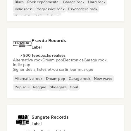
Blues
Rock expérimental
Garage rock
Hard rock
Indie rock
Progressive rock
Psychedelic rock
Rock & Roll / Classic Rock
Pravda Records
Label
> 800 feedbacks réalisés
Alternative rock
Dream pop
Electronica
Garage rock
Indie pop
Signer des artistes et/ou sortir leur musique
Alternative rock
Dream pop
Garage rock
New wave
Pop soul
Reggae
Shoegaze
Soul
Sungate Records
Label