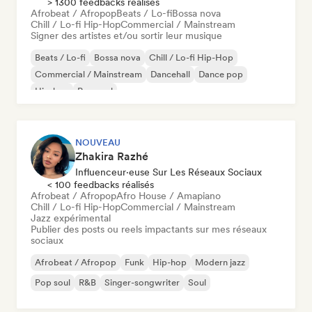
> 1300 feedbacks réalisés
Afrobeat / Afropop
Beats / Lo-fi
Bossa nova
Chill / Lo-fi Hip-Hop
Commercial / Mainstream
Signer des artistes et/ou sortir leur musique
Beats / Lo-fi
Bossa nova
Chill / Lo-fi Hip-Hop
Commercial / Mainstream
Dancehall
Dance pop
Hip-hop
Pop soul
NOUVEAU
Zhakira Razhé
Influenceur·euse Sur Les Réseaux Sociaux
< 100 feedbacks réalisés
Afrobeat / Afropop
Afro House / Amapiano
Chill / Lo-fi Hip-Hop
Commercial / Mainstream
Jazz expérimental
Publier des posts ou reels impactants sur mes réseaux
sociaux
Afrobeat / Afropop
Funk
Hip-hop
Modern jazz
Pop soul
R&B
Singer-songwriter
Soul