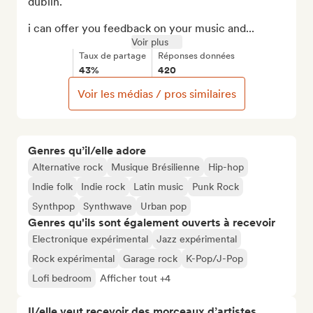
dublin.

i can offer you feedback on your music and...
Voir plus
Taux de partage
Réponses données
43%
420
Voir les médias / pros similaires
Genres qu’il/elle adore
Alternative rock
Musique Brésilienne
Hip-hop
Indie folk
Indie rock
Latin music
Punk Rock
Synthpop
Synthwave
Urban pop
Genres qu'ils sont également ouverts à recevoir
Electronique expérimental
Jazz expérimental
Rock expérimental
Garage rock
K-Pop/J-Pop
Lofi bedroom
Afficher tout +4
Il/elle veut recevoir des morceaux d’artistes