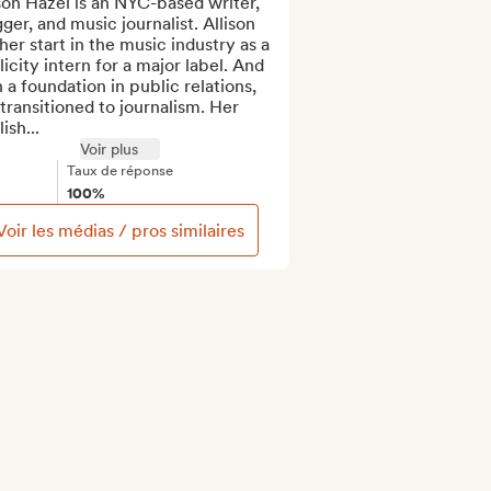
son Hazel is an NYC-based writer, 
ger, and music journalist. Allison 
her start in the music industry as a 
icity intern for a major label. And 
 a foundation in public relations, 
transitioned to journalism. Her 
ish...
Voir plus
Taux de réponse
100%
Voir les médias / pros similaires