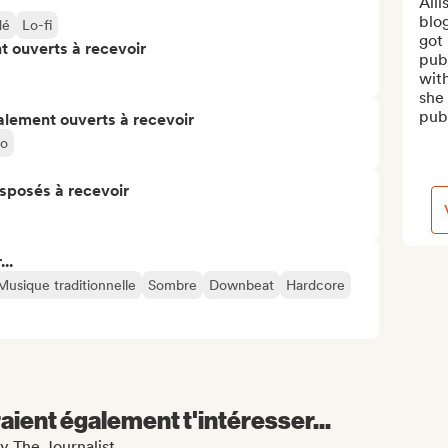
Alli
blog
dé
Lo-fi
got 
t ouverts à recevoir
publ
with
she 
publ
alement ouverts à recevoir
io
isposés à recevoir
..
Musique traditionnelle
Sombre
Downbeat
Hardcore
aient également t'intéresser...
ly The Journalist