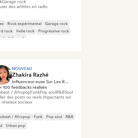
k
Garage rock
user des artistes en radio
es
Rock expérimental
Garage rock
rd rock
Indie rock
Progressive rock
chedelic rock
k & Roll / Classic Rock
NOUVEAU
Zhakira Razhé
Influenceur·euse Sur Les Réseaux Sociaux
< 100 feedbacks réalisés
obeat / Afropop
Funk
Pop soul
R&B
Soul
ier des posts ou reels impactants sur
 réseaux sociaux
robeat / Afropop
Funk
Pop soul
R&B
ul
Urban pop