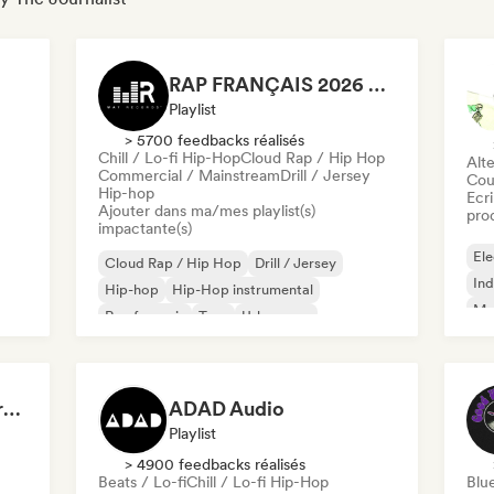
RAP FRANÇAIS 2026 🔥🇫🇷 (Way Records)
Playlist
> 5700 feedbacks réalisés
Chill / Lo-fi Hip-Hop
Cloud Rap / Hip Hop
Alte
Commercial / Mainstream
Drill / Jersey
Cou
Hip-hop
Ecri
Ajouter dans ma/mes playlist(s)
pro
impactante(s)
Ele
Cloud Rap / Hip Hop
Drill / Jersey
Ind
Hip-hop
Hip-Hop instrumental
Met
Rap francais
Trap
Urban pop
Roc
Chill / Lo-fi Hip-Hop
Dreamers Island Entertainment
ADAD Audio
Playlist
> 4900 feedbacks réalisés
Beats / Lo-fi
Chill / Lo-fi Hip-Hop
Blu