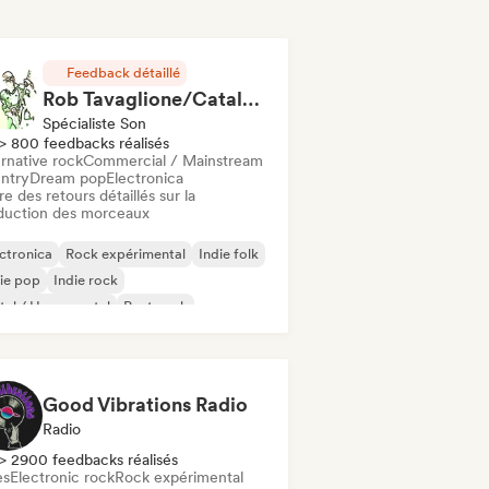
Feedback détaillé
Rob Tavaglione/Catalyst Recording
Spécialiste Son
> 800 feedbacks réalisés
rnative rock
Commercial / Mainstream
ntry
Dream pop
Electronica
re des retours détaillés sur la
duction des morceaux
ctronica
Rock expérimental
Indie folk
ie pop
Indie rock
al / Heavy metal
Post punk
k & Roll / Classic Rock
Good Vibrations Radio
Radio
> 2900 feedbacks réalisés
es
Electronic rock
Rock expérimental