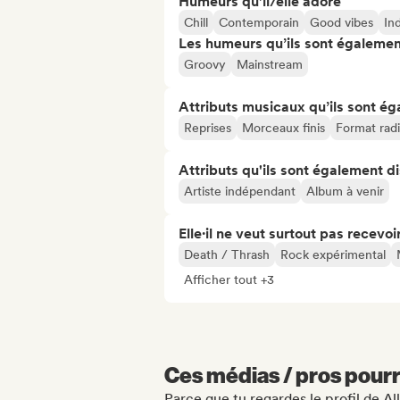
Humeurs qu’il/elle adore
Chill
Contemporain
Good vibes
In
Les humeurs qu’ils sont égalemen
Groovy
Mainstream
Attributs musicaux qu’ils sont ég
Reprises
Morceaux finis
Format rad
Attributs qu'ils sont également d
Artiste indépendant
Album à venir
Elle·il ne veut surtout pas recevoir.
Death / Thrash
Rock expérimental
Afficher tout +3
Ces médias / pros pourr
Parce que tu regardes le profil de Al