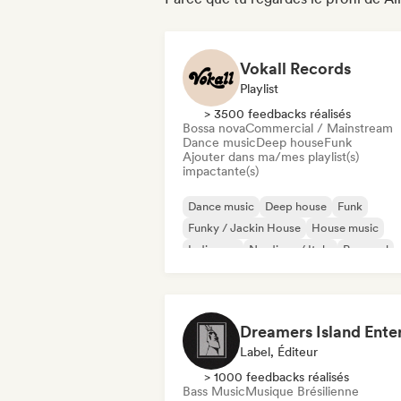
Vokall Records
Playlist
> 3500 feedbacks réalisés
Bossa nova
Commercial / Mainstream
Dance music
Deep house
Funk
Ajouter dans ma/mes playlist(s)
impactante(s)
Dance music
Deep house
Funk
Funky / Jackin House
House music
Indie pop
Nu-disco / Italo
Pop soul
Label, Éditeur
> 1000 feedbacks réalisés
Bass Music
Musique Brésilienne