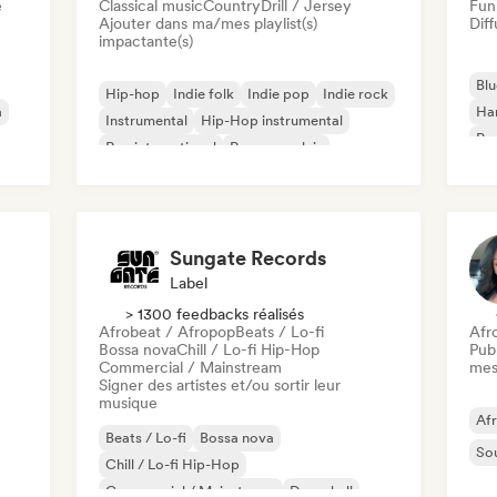
e
Classical music
Country
Drill / Jersey
Fun
Ajouter dans ma/mes playlist(s)
Diff
impactante(s)
Blu
Hip-hop
Indie folk
Indie pop
Indie rock
a
Ha
Instrumental
Hip-Hop instrumental
Psy
Rap international
Rap en anglais
Roc
Sungate Records
Label
> 1300 feedbacks réalisés
Afrobeat / Afropop
Beats / Lo-fi
Afr
Bossa nova
Chill / Lo-fi Hip-Hop
Publ
Commercial / Mainstream
mes
Signer des artistes et/ou sortir leur
musique
Af
Beats / Lo-fi
Bossa nova
So
Chill / Lo-fi Hip-Hop
Commercial / Mainstream
Dancehall