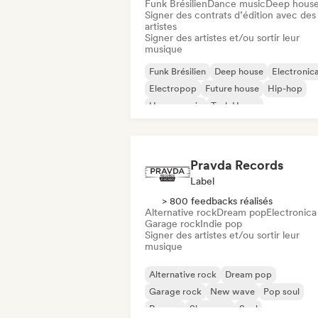
Funk Brésilien
Dance music
Deep hous
Signer des contrats d’édition avec des
artistes
Signer des artistes et/ou sortir leur
musique
Funk Brésilien
Deep house
Electronic
Electropop
Future house
Hip-hop
House music
Tech House
Pravda Records
Label
> 800 feedbacks réalisés
Alternative rock
Dream pop
Electronica
Garage rock
Indie pop
Signer des artistes et/ou sortir leur
musique
Alternative rock
Dream pop
Garage rock
New wave
Pop soul
Reggae
Shoegaze
Soul