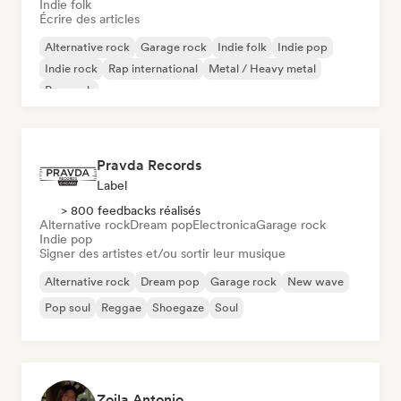
Indie folk
Écrire des articles
Alternative rock
Garage rock
Indie folk
Indie pop
Indie rock
Rap international
Metal / Heavy metal
Pop rock
Pravda Records
Label
> 800 feedbacks réalisés
Alternative rock
Dream pop
Electronica
Garage rock
Indie pop
Signer des artistes et/ou sortir leur musique
Alternative rock
Dream pop
Garage rock
New wave
Pop soul
Reggae
Shoegaze
Soul
Zoila Antonio