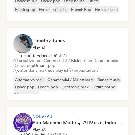
Dance music
Dance pop
Deep house
Disco
Electropop
House française
French Pop
House music
Timothy Tunes
Playlist
> 300 feedbacks réalisés
Alternative rock
Commercial / Mainstream
Dance music
Dance pop
Dream pop
Ajouter dans ma/mes playlist(s) impactante(s)
Alternative rock
Commercial / Mainstream
Dance music
Dance pop
Dream pop
Electronic rock
Future house
Garage rock
NOUVEAU
Pop Machine Mode 🤖 AI Music, Indie Pop & Dream Pop
Playlist
< 100 feedbacks réalisés