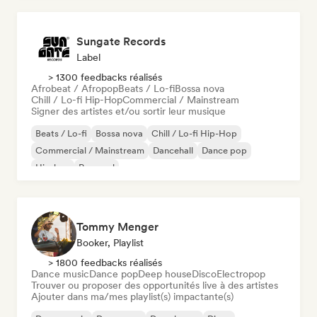
Sungate Records
Label
> 1300 feedbacks réalisés
Afrobeat / Afropop
Beats / Lo-fi
Bossa nova
Chill / Lo-fi Hip-Hop
Commercial / Mainstream
Signer des artistes et/ou sortir leur musique
Beats / Lo-fi
Bossa nova
Chill / Lo-fi Hip-Hop
Commercial / Mainstream
Dancehall
Dance pop
Hip-hop
Pop soul
Tommy Menger
Booker, Playlist
> 1800 feedbacks réalisés
Dance music
Dance pop
Deep house
Disco
Electropop
Trouver ou proposer des opportunités live à des artistes
Ajouter dans ma/mes playlist(s) impactante(s)