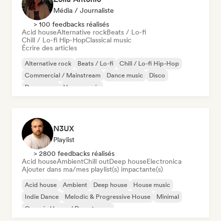
Média / Journaliste
> 100 feedbacks réalisés
Acid house
Alternative rock
Beats / Lo-fi
Chill / Lo-fi Hip-Hop
Classical music
Écrire des articles
Alternative rock
Beats / Lo-fi
Chill / Lo-fi Hip-Hop
Commercial / Mainstream
Dance music
Disco
Dream pop
House music
N3UX
Playlist
> 2800 feedbacks réalisés
Acid house
Ambient
Chill out
Deep house
Electronica
Ajouter dans ma/mes playlist(s) impactante(s)
Acid house
Ambient
Deep house
House music
Indie Dance
Melodic & Progressive House
Minimal
Organic House / Downtempo