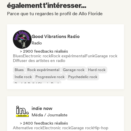
également t'intéresser...
Parce que tu regardes le profil de Allo Floride
Good Vibrations Radio
Radio
> 2900 feedbacks réalisés
Blues
Electronic rock
Rock expérimental
Funk
Garage rock
Diffuser des artistes en radio
Blues
Rock expérimental
Garage rock
Hard rock
Indie rock
Progressive rock
Psychedelic rock
Rock & Roll / Classic Rock
indie now
Média / Journaliste
> 2400 feedbacks réalisés
Alternative rock
Electronic rock
Garage rock
Hip-hop