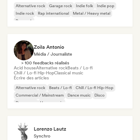
Alternative rock
Garage rock
Indie folk
Indie pop
Indie rock
Rap international
Metal / Heavy metal
Pop rock
Zoila Antonio
Média / Journaliste
> 100 feedbacks réalisés
Acid house
Alternative rock
Beats / Lo-fi
Chill / Lo-fi Hip-Hop
Classical music
Écrire des articles
Alternative rock
Beats / Lo-fi
Chill / Lo-fi Hip-Hop
Commercial / Mainstream
Dance music
Disco
Dream pop
House music
Lorenzo Lautz
Synchro