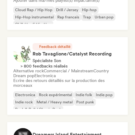
Ajouter dans ma/mes playlist(s) impactante(s)
Cloud Rap / Hip Hop
Drill / Jersey
Hip-hop
Hip-Hop instrumental
Rap francais
Trap
Urban pop
Chill / Lo-fi Hip-Hop
Feedback détaillé
Rob Tavaglione/Catalyst Recording
Spécialiste Son
> 800 feedbacks réalisés
Alternative rock
Commercial / Mainstream
Country
Dream pop
Electronica
Ecrire des retours détaillés sur la production des
morceaux
Electronica
Rock expérimental
Indie folk
Indie pop
Indie rock
Metal / Heavy metal
Post punk
Rock & Roll / Classic Rock
Dreamers Island Entertainment