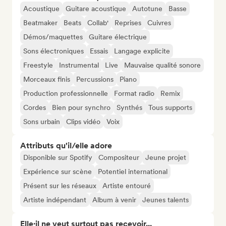
Acoustique
Guitare acoustique
Autotune
Basse
Beatmaker
Beats
Collab'
Reprises
Cuivres
Démos/maquettes
Guitare électrique
Sons électroniques
Essais
Langage explicite
Freestyle
Instrumental
Live
Mauvaise qualité sonore
Morceaux finis
Percussions
Piano
Production professionnelle
Format radio
Remix
Cordes
Bien pour synchro
Synthés
Tous supports
Sons urbain
Clips vidéo
Voix
Attributs qu'il/elle adore
Disponible sur Spotify
Compositeur
Jeune projet
Expérience sur scène
Potentiel international
Présent sur les réseaux
Artiste entouré
Artiste indépendant
Album à venir
Jeunes talents
Elle·il ne veut surtout pas recevoir...