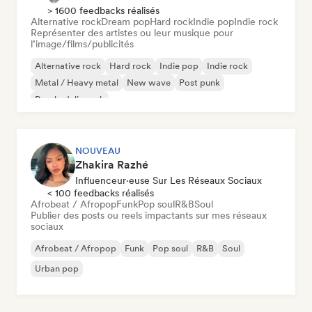
> 1600 feedbacks réalisés
Alternative rock
Dream pop
Hard rock
Indie pop
Indie rock
Représenter des artistes ou leur musique pour
l’image/films/publicités
Alternative rock
Hard rock
Indie pop
Indie rock
Metal / Heavy metal
New wave
Post punk
Psychedelic rock
NOUVEAU
Zhakira Razhé
Influenceur·euse Sur Les Réseaux Sociaux
< 100 feedbacks réalisés
Afrobeat / Afropop
Funk
Pop soul
R&B
Soul
Publier des posts ou reels impactants sur mes réseaux
sociaux
Afrobeat / Afropop
Funk
Pop soul
R&B
Soul
Urban pop