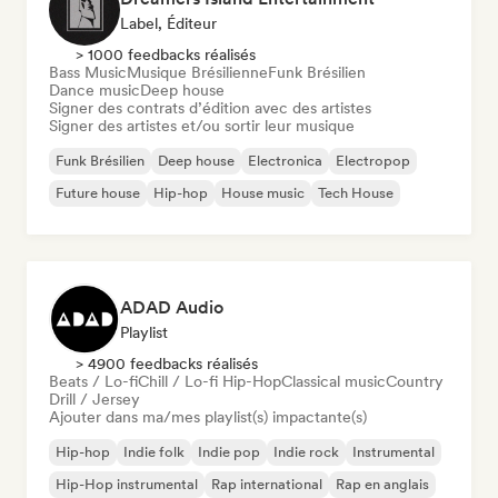
Label, Éditeur
> 1000 feedbacks réalisés
Bass Music
Musique Brésilienne
Funk Brésilien
Dance music
Deep house
Signer des contrats d’édition avec des artistes
Signer des artistes et/ou sortir leur musique
Funk Brésilien
Deep house
Electronica
Electropop
Future house
Hip-hop
House music
Tech House
ADAD Audio
Playlist
> 4900 feedbacks réalisés
Beats / Lo-fi
Chill / Lo-fi Hip-Hop
Classical music
Country
Drill / Jersey
Ajouter dans ma/mes playlist(s) impactante(s)
Hip-hop
Indie folk
Indie pop
Indie rock
Instrumental
Hip-Hop instrumental
Rap international
Rap en anglais