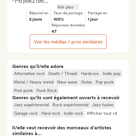
זאת באופן מיידי....
Voir plus
Répond en
Taux de partage
Partage en
2 jours
100%
1 jour
Réponses données
47
Voir les médias / pros similaires
Genres qu’il/elle adore
Alternative rock
Death / Thrash
Hardcore
Indie pop
Metal / Heavy metal
New wave
Noise
Pop punk
Post punk
Punk Rock
Genres qu'ils sont également ouverts à recevoir
Jazz expérimental
Rock expérimental
Jazz fusion
Garage rock
Hard rock
Indie rock
Afficher tout +4
Il/elle veut recevoir des morceaux d’artistes
similaires à…