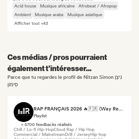
Acid house
Musique africaine
Afrobeat / Afropop
Ambient
Musique arabe
Musique asiatique
Afficher tout +43
Ces médias / pros pourraient
également t'intéresser...
Parce que tu regardes le profil de Nitzan Simon נִיצָן
סִימוֹן
RAP FRANÇAIS 2026 🔥🇫🇷 (Way Records)
Playlist
> 5700 feedbacks réalisés
Chill / Lo-fi Hip-Hop
Cloud Rap / Hip Hop
Commercial / Mainstream
Drill / Jersey
Hip-hop