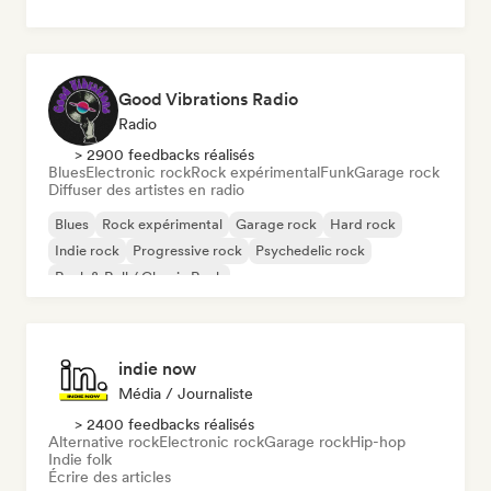
Good Vibrations Radio
Radio
> 2900 feedbacks réalisés
Blues
Electronic rock
Rock expérimental
Funk
Garage rock
Diffuser des artistes en radio
Blues
Rock expérimental
Garage rock
Hard rock
Indie rock
Progressive rock
Psychedelic rock
Rock & Roll / Classic Rock
indie now
Média / Journaliste
> 2400 feedbacks réalisés
Alternative rock
Electronic rock
Garage rock
Hip-hop
Indie folk
Écrire des articles