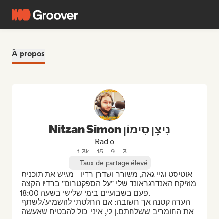
À propos
Nitzan Simon נִיצָן סִימוֹן
Radio
1.3k
15
9
3
Taux de partage élevé
אוטיסט וגיי גאה, משורר ושדרן רדיו - מגיש את תוכנית 
מוזיקת האנדרגראונד שלי "על הספקטרום" ברדיו הקצה 
פעם בשבועיים בימי שלישי בשעה 18:00.

הערה קטנה אך חשובה: אם החלטתי להשמיע/לשתף 
את החומרים ששלחתם.ן לי, איני יכול להבטיח שאעשה 