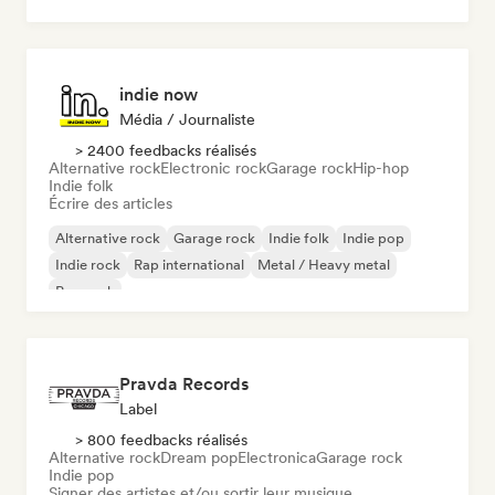
Rock & Roll / Classic Rock
indie now
Média / Journaliste
> 2400 feedbacks réalisés
Alternative rock
Electronic rock
Garage rock
Hip-hop
Indie folk
Écrire des articles
Alternative rock
Garage rock
Indie folk
Indie pop
Indie rock
Rap international
Metal / Heavy metal
Pop rock
Pravda Records
Label
> 800 feedbacks réalisés
Alternative rock
Dream pop
Electronica
Garage rock
Indie pop
Signer des artistes et/ou sortir leur musique