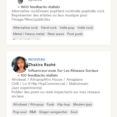
> 1600 feedbacks réalisés
Alternative rock
Dream pop
Hard rock
Indie pop
Indie rock
Représenter des artistes ou leur musique pour
l’image/films/publicités
Alternative rock
Hard rock
Indie pop
Indie rock
Metal / Heavy metal
New wave
Post punk
Psychedelic rock
NOUVEAU
Zhakira Razhé
Influenceur·euse Sur Les Réseaux Sociaux
< 100 feedbacks réalisés
Afrobeat / Afropop
Afro House / Amapiano
Chill / Lo-fi Hip-Hop
Commercial / Mainstream
Jazz expérimental
Publier des posts ou reels impactants sur mes réseaux
sociaux
Afrobeat / Afropop
Funk
Hip-hop
Modern jazz
Pop soul
R&B
Singer-songwriter
Soul