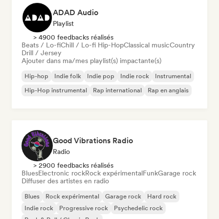
ADAD Audio
Playlist
> 4900 feedbacks réalisés
Beats / Lo-fi
Chill / Lo-fi Hip-Hop
Classical music
Country
Drill / Jersey
Ajouter dans ma/mes playlist(s) impactante(s)
Hip-hop
Indie folk
Indie pop
Indie rock
Instrumental
Hip-Hop instrumental
Rap international
Rap en anglais
Good Vibrations Radio
Radio
> 2900 feedbacks réalisés
Blues
Electronic rock
Rock expérimental
Funk
Garage rock
Diffuser des artistes en radio
Blues
Rock expérimental
Garage rock
Hard rock
Indie rock
Progressive rock
Psychedelic rock