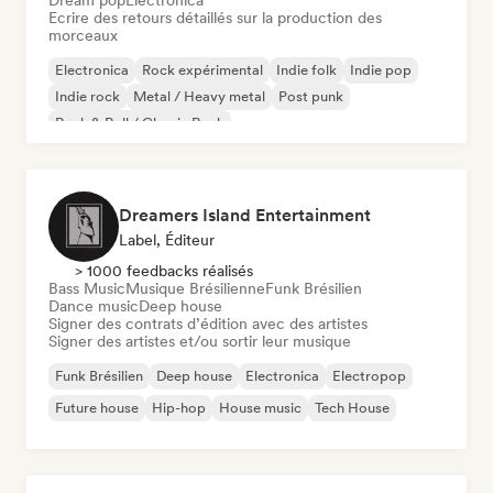
Dream pop
Electronica
Ecrire des retours détaillés sur la production des
morceaux
Electronica
Rock expérimental
Indie folk
Indie pop
Indie rock
Metal / Heavy metal
Post punk
Rock & Roll / Classic Rock
Dreamers Island Entertainment
Label, Éditeur
> 1000 feedbacks réalisés
Bass Music
Musique Brésilienne
Funk Brésilien
Dance music
Deep house
Signer des contrats d’édition avec des artistes
Signer des artistes et/ou sortir leur musique
Funk Brésilien
Deep house
Electronica
Electropop
Future house
Hip-hop
House music
Tech House