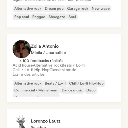
Alternative rock
Dream pop
Garage rock
New wave
Pop soul
Reggae
Shoegaze
Soul
Zoila Antonio
Média / Journaliste
> 100 feedbacks réalisés
Acid house
Alternative rock
Beats / Lo-fi
Chill / Lo-fi Hip-Hop
Classical music
Écrire des articles
Alternative rock
Beats / Lo-fi
Chill / Lo-fi Hip-Hop
Commercial / Mainstream
Dance music
Disco
Dream pop
House music
Lorenzo Lautz
Synchro