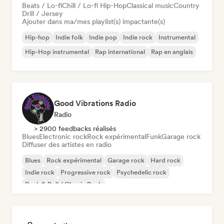
Beats / Lo-fi
Chill / Lo-fi Hip-Hop
Classical music
Country
Drill / Jersey
Ajouter dans ma/mes playlist(s) impactante(s)
Hip-hop
Indie folk
Indie pop
Indie rock
Instrumental
Hip-Hop instrumental
Rap international
Rap en anglais
Good Vibrations Radio
Radio
> 2900 feedbacks réalisés
Blues
Electronic rock
Rock expérimental
Funk
Garage rock
Diffuser des artistes en radio
Blues
Rock expérimental
Garage rock
Hard rock
Indie rock
Progressive rock
Psychedelic rock
Rock & Roll / Classic Rock