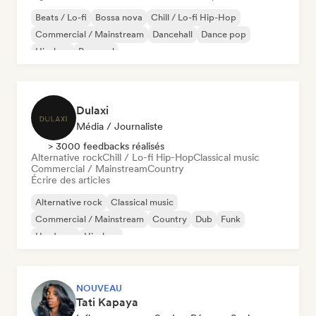
Beats / Lo-fi
Bossa nova
Chill / Lo-fi Hip-Hop
Commercial / Mainstream
Dancehall
Dance pop
Hip-hop
Pop soul
Dulaxi
Média / Journaliste
> 3000 feedbacks réalisés
Alternative rock
Chill / Lo-fi Hip-Hop
Classical music
Commercial / Mainstream
Country
Écrire des articles
Alternative rock
Classical music
Commercial / Mainstream
Country
Dub
Funk
Hardcore
Hip-hop
NOUVEAU
Tati Kapaya