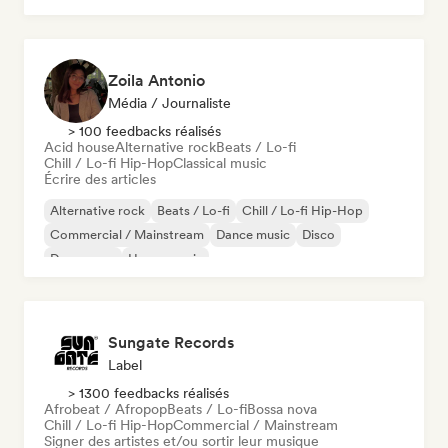
Zoila Antonio
Média / Journaliste
> 100 feedbacks réalisés
Acid house
Alternative rock
Beats / Lo-fi
Chill / Lo-fi Hip-Hop
Classical music
Écrire des articles
Alternative rock
Beats / Lo-fi
Chill / Lo-fi Hip-Hop
Commercial / Mainstream
Dance music
Disco
Dream pop
House music
Sungate Records
Label
> 1300 feedbacks réalisés
Afrobeat / Afropop
Beats / Lo-fi
Bossa nova
Chill / Lo-fi Hip-Hop
Commercial / Mainstream
Signer des artistes et/ou sortir leur musique