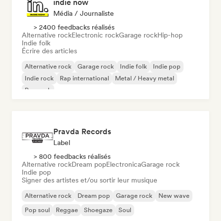
indie now
Média / Journaliste
> 2400 feedbacks réalisés
Alternative rock
Electronic rock
Garage rock
Hip-hop
Indie folk
Écrire des articles
Alternative rock
Garage rock
Indie folk
Indie pop
Indie rock
Rap international
Metal / Heavy metal
Pop rock
Pravda Records
Label
> 800 feedbacks réalisés
Alternative rock
Dream pop
Electronica
Garage rock
Indie pop
Signer des artistes et/ou sortir leur musique
Alternative rock
Dream pop
Garage rock
New wave
Pop soul
Reggae
Shoegaze
Soul