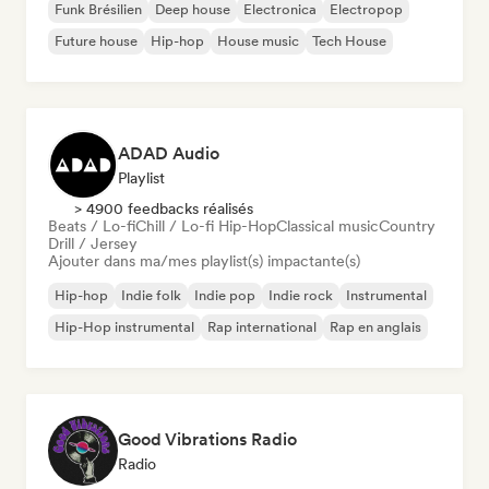
Funk Brésilien
Deep house
Electronica
Electropop
Future house
Hip-hop
House music
Tech House
ADAD Audio
Playlist
> 4900 feedbacks réalisés
Beats / Lo-fi
Chill / Lo-fi Hip-Hop
Classical music
Country
Drill / Jersey
Ajouter dans ma/mes playlist(s) impactante(s)
Hip-hop
Indie folk
Indie pop
Indie rock
Instrumental
Hip-Hop instrumental
Rap international
Rap en anglais
Good Vibrations Radio
Radio