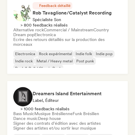
Feedback détaillé
Rob Tavaglione/Catalyst Recording
Spécialiste Son
> 800 feedbacks réalisés
Alternative rock
Commercial / Mainstream
Country
Dream pop
Electronica
Ecrire des retours détaillés sur la production des
morceaux
Electronica
Rock expérimental
Indie folk
Indie pop
Indie rock
Metal / Heavy metal
Post punk
Rock & Roll / Classic Rock
Dreamers Island Entertainment
Label, Éditeur
> 1000 feedbacks réalisés
Bass Music
Musique Brésilienne
Funk Brésilien
Dance music
Deep house
Signer des contrats d’édition avec des artistes
Signer des artistes et/ou sortir leur musique