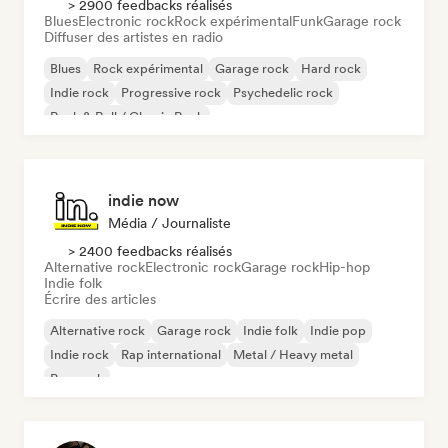
> 2900 feedbacks réalisés
Blues
Electronic rock
Rock expérimental
Funk
Garage rock
Diffuser des artistes en radio
Blues
Rock expérimental
Garage rock
Hard rock
Indie rock
Progressive rock
Psychedelic rock
Rock & Roll / Classic Rock
indie now
Média / Journaliste
> 2400 feedbacks réalisés
Alternative rock
Electronic rock
Garage rock
Hip-hop
Indie folk
Écrire des articles
Alternative rock
Garage rock
Indie folk
Indie pop
Indie rock
Rap international
Metal / Heavy metal
Pop rock