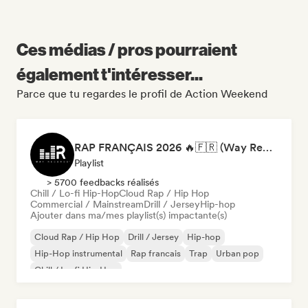
Ces médias / pros pourraient
également t'intéresser...
Parce que tu regardes le profil de Action Weekend
RAP FRANÇAIS 2026 🔥🇫🇷 (Way Records)
Playlist
> 5700 feedbacks réalisés
Chill / Lo-fi Hip-Hop
Cloud Rap / Hip Hop
Commercial / Mainstream
Drill / Jersey
Hip-hop
Ajouter dans ma/mes playlist(s) impactante(s)
Cloud Rap / Hip Hop
Drill / Jersey
Hip-hop
Hip-Hop instrumental
Rap francais
Trap
Urban pop
Chill / Lo-fi Hip-Hop