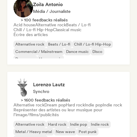
Zoila Antonio
Média / Journaliste
> 100 feedbacks réalisés
Acid house
Alternative rock
Beats / Lo-fi
Chill / Lo-fi Hip-Hop
Classical music
Écrire des articles
Alternative rock
Beats / Lo-fi
Chill / Lo-fi Hip-Hop
Commercial / Mainstream
Dance music
Disco
Dream pop
House music
Lorenzo Lautz
Synchro
> 1600 feedbacks réalisés
Alternative rock
Dream pop
Hard rock
Indie pop
Indie rock
Représenter des artistes ou leur musique pour
l’image/films/publicités
Alternative rock
Hard rock
Indie pop
Indie rock
Metal / Heavy metal
New wave
Post punk