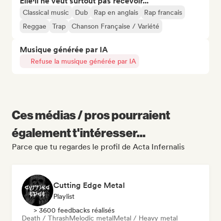
Elle·il ne veut surtout pas recevoir...
Classical music
Dub
Rap en anglais
Rap francais
Reggae
Trap
Chanson Française / Variété
Musique générée par IA
Refuse la musique générée par IA
Ces médias / pros pourraient
également t'intéresser...
Parce que tu regardes le profil de Acta Infernalis
Cutting Edge Metal
Playlist
> 3600 feedbacks réalisés
Death / Thrash
Melodic metal
Metal / Heavy metal