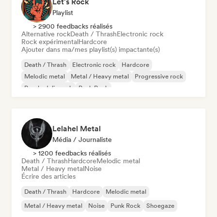
Let's Rock
Playlist
> 2900 feedbacks réalisés
Alternative rock
Death / Thrash
Electronic rock
Rock expérimental
Hardcore
Ajouter dans ma/mes playlist(s) impactante(s)
Death / Thrash
Electronic rock
Hardcore
Melodic metal
Metal / Heavy metal
Progressive rock
Psychedelic rock
Punk Rock
Lelahel Metal
Média / Journaliste
> 1200 feedbacks réalisés
Death / Thrash
Hardcore
Melodic metal
Metal / Heavy metal
Noise
Écrire des articles
Death / Thrash
Hardcore
Melodic metal
Metal / Heavy metal
Noise
Punk Rock
Shoegaze