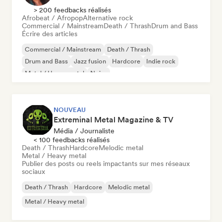
> 200 feedbacks réalisés
Afrobeat / Afropop
Alternative rock
Commercial / Mainstream
Death / Thrash
Drum and Bass
Écrire des articles
Commercial / Mainstream
Death / Thrash
Drum and Bass
Jazz fusion
Hardcore
Indie rock
Metal / Heavy metal
Noise
NOUVEAU
Extreminal Metal Magazine & TV
Média / Journaliste
< 100 feedbacks réalisés
Death / Thrash
Hardcore
Melodic metal
Metal / Heavy metal
Publier des posts ou reels impactants sur mes réseaux
sociaux
Death / Thrash
Hardcore
Melodic metal
Metal / Heavy metal