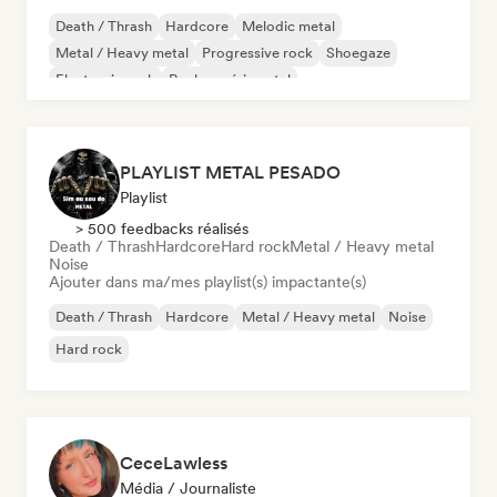
Death / Thrash
Hardcore
Melodic metal
Metal / Heavy metal
Progressive rock
Shoegaze
Electronic rock
Rock expérimental
PLAYLIST METAL PESADO
Playlist
> 500 feedbacks réalisés
Death / Thrash
Hardcore
Hard rock
Metal / Heavy metal
Noise
Ajouter dans ma/mes playlist(s) impactante(s)
Death / Thrash
Hardcore
Metal / Heavy metal
Noise
Hard rock
CeceLawless
Média / Journaliste