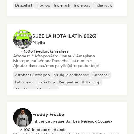
Dancehall
Hip-hop
Indie folk
Indie pop
Indie rock
SUBE LA NOTA (LATIN 2026)
Playlist
> 1300 feedbacks réalisés
Afrobeat / Afropop
Afro House / Amapiano
Musique caribéenne
Dancehall
Latin music
Ajouter dans ma/mes playlist(s) impactante(s)
Afrobeat / Afropop
Musique caribéenne
Dancehall
Latin music
Latin Pop
Reggaeton
Urban pop
Afro House / Amapiano
Freddy Fresko
Influenceur·euse Sur Les Réseaux Sociaux
> 100 feedbacks réalisés