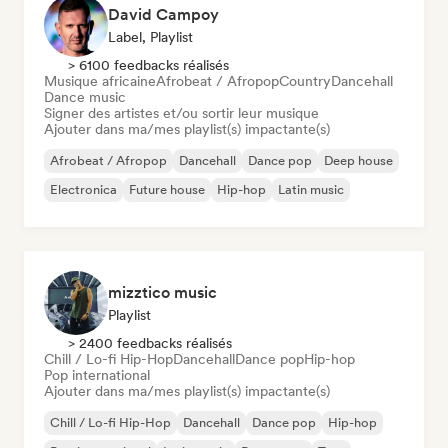
David Campoy
Label, Playlist
> 6100 feedbacks réalisés
Musique africaine
Afrobeat / Afropop
Country
Dancehall
Dance music
Signer des artistes et/ou sortir leur musique
Ajouter dans ma/mes playlist(s) impactante(s)
Afrobeat / Afropop
Dancehall
Dance pop
Deep house
Electronica
Future house
Hip-hop
Latin music
mizztico music
Playlist
> 2400 feedbacks réalisés
Chill / Lo-fi Hip-Hop
Dancehall
Dance pop
Hip-hop
Pop international
Ajouter dans ma/mes playlist(s) impactante(s)
Chill / Lo-fi Hip-Hop
Dancehall
Dance pop
Hip-hop