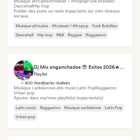
Musique africaine
Afrobeat / Afropop
Funk Brésilien
Dancehall
Hip-hop
Publier des posts ou reels impactants sur mes réseaux
sociaux
Musique africaine
Afrobeat / Afropop
Funk Brésilien
Dancehall
Hip-hop
R&B
Reggae
Reggaeton
Dj Mix enganchados 😎 Exitos 2026🔥🔥🫦
Playlist
> 400 feedbacks réalisés
Musique caribéenne
Latin music
Latin Pop
Reggaeton
Urban pop
Ajouter dans ma/mes playlist(s) impactante(s)
Latin music
Reggaeton
Musique caribéenne
Latin Pop
Urban pop