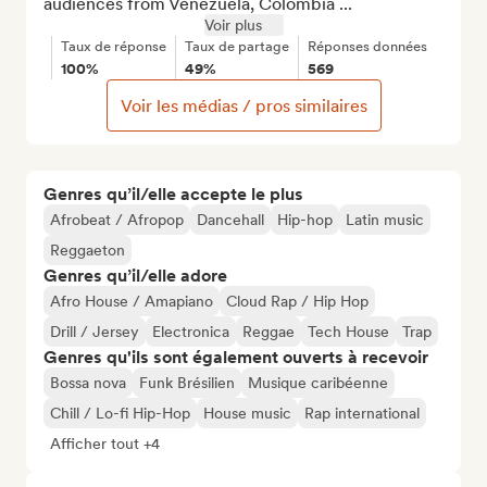
audiences from Venezuela, Colombia ...
Voir plus
Taux de réponse
Taux de partage
Réponses données
100%
49%
569
Voir les médias / pros similaires
Genres qu’il/elle accepte le plus
Afrobeat / Afropop
Dancehall
Hip-hop
Latin music
Reggaeton
Genres qu’il/elle adore
Afro House / Amapiano
Cloud Rap / Hip Hop
Drill / Jersey
Electronica
Reggae
Tech House
Trap
Genres qu'ils sont également ouverts à recevoir
Bossa nova
Funk Brésilien
Musique caribéenne
Chill / Lo-fi Hip-Hop
House music
Rap international
Afficher tout +4