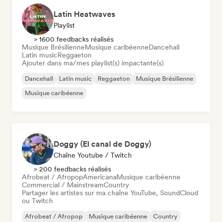
Latin Heatwaves
Playlist
> 1600 feedbacks réalisés
Musique Brésilienne
Musique caribéenne
Dancehall
Latin music
Reggaeton
Ajouter dans ma/mes playlist(s) impactante(s)
Dancehall
Latin music
Reggaeton
Musique Brésilienne
Musique caribéenne
Doggy (El canal de Doggy)
Chaîne Youtube / Twitch
> 200 feedbacks réalisés
Afrobeat / Afropop
Americana
Musique caribéenne
Commercial / Mainstream
Country
Partager les artistes sur ma chaîne YouTube, SoundCloud
ou Twitch
Afrobeat / Afropop
Musique caribéenne
Country