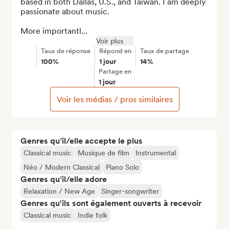
based in both Dallas, U.S., and Taiwan. I am deeply 
passionate about music.

More importantl...
Voir plus
Taux de réponse
Répond en
Taux de partage
100%
1 jour
14%
Partage en
1 jour
Voir les médias / pros similaires
Genres qu’il/elle accepte le plus
Classical music
Musique de film
Instrumental
Néo / Modern Classical
Piano Solo
Genres qu’il/elle adore
Relaxation / New Age
Singer-songwriter
Genres qu'ils sont également ouverts à recevoir
Classical music
Indie folk