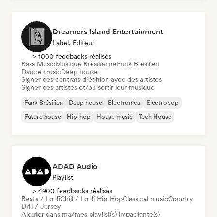
Dreamers Island Entertainment
Label, Éditeur
> 1000 feedbacks réalisés
Bass Music
Musique Brésilienne
Funk Brésilien
Dance music
Deep house
Signer des contrats d’édition avec des artistes
Signer des artistes et/ou sortir leur musique
Funk Brésilien
Deep house
Electronica
Electropop
Future house
Hip-hop
House music
Tech House
ADAD Audio
Playlist
> 4900 feedbacks réalisés
Beats / Lo-fi
Chill / Lo-fi Hip-Hop
Classical music
Country
Drill / Jersey
Ajouter dans ma/mes playlist(s) impactante(s)