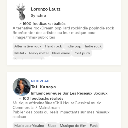
Lorenzo Lautz
Synchro
> 1600 feedbacks réalisés
Alternative rock
Dream pop
Hard rock
Indie pop
Indie rock
Représenter des artistes ou leur musique pour
l’image/films/publicités
Alternative rock
Hard rock
Indie pop
Indie rock
Metal / Heavy metal
New wave
Post punk
Psychedelic rock
NOUVEAU
Tati Kapaya
Influenceur·euse Sur Les Réseaux Sociaux
< 100 feedbacks réalisés
Musique africaine
Blues
Chill House
Classical music
Commercial / Mainstream
Publier des posts ou reels impactants sur mes réseaux
sociaux
Musique africaine
Blues
Musique de film
Funk