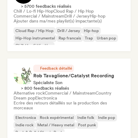
> 5700 feedbacks réalisés
Chill / Lo-fi Hip-Hop
Cloud Rap / Hip Hop
Commercial / Mainstream
Drill / Jersey
Hip-hop
Ajouter dans ma/mes playlist(s) impactante(s)
Cloud Rap / Hip Hop
Drill / Jersey
Hip-hop
Hip-Hop instrumental
Rap francais
Trap
Urban pop
Chill / Lo-fi Hip-Hop
Feedback détaillé
Rob Tavaglione/Catalyst Recording
Spécialiste Son
> 800 feedbacks réalisés
Alternative rock
Commercial / Mainstream
Country
Dream pop
Electronica
Ecrire des retours détaillés sur la production des
morceaux
Electronica
Rock expérimental
Indie folk
Indie pop
Indie rock
Metal / Heavy metal
Post punk
Rock & Roll / Classic Rock