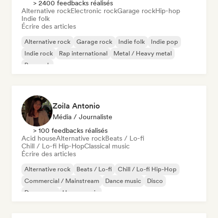
> 2400 feedbacks réalisés
Alternative rock
Electronic rock
Garage rock
Hip-hop
Indie folk
Écrire des articles
Alternative rock
Garage rock
Indie folk
Indie pop
Indie rock
Rap international
Metal / Heavy metal
Pop rock
Zoila Antonio
Média / Journaliste
> 100 feedbacks réalisés
Acid house
Alternative rock
Beats / Lo-fi
Chill / Lo-fi Hip-Hop
Classical music
Écrire des articles
Alternative rock
Beats / Lo-fi
Chill / Lo-fi Hip-Hop
Commercial / Mainstream
Dance music
Disco
Dream pop
House music