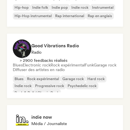
Hip-hop
Indie folk
Indie pop
Indie rock
Instrumental
Hip-Hop instrumental
Rap international
Rap en anglais
Good Vibrations Radio
Radio
> 2900 feedbacks réalisés
Blues
Electronic rock
Rock expérimental
Funk
Garage rock
Diffuser des artistes en radio
Blues
Rock expérimental
Garage rock
Hard rock
Indie rock
Progressive rock
Psychedelic rock
Rock & Roll / Classic Rock
indie now
Média / Journaliste