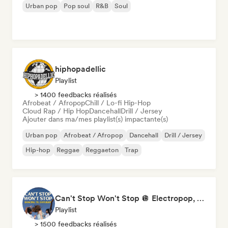
Urban pop
Pop soul
R&B
Soul
hiphopadellic
Playlist
> 1400 feedbacks réalisés
Afrobeat / Afropop
Chill / Lo-fi Hip-Hop
Cloud Rap / Hip Hop
Dancehall
Drill / Jersey
Ajouter dans ma/mes playlist(s) impactante(s)
Urban pop
Afrobeat / Afropop
Dancehall
Drill / Jersey
Hip-hop
Reggae
Reggaeton
Trap
Can't Stop Won't Stop 🪩 Electropop, Dance-Pop & Nu Disco
Playlist
> 1500 feedbacks réalisés