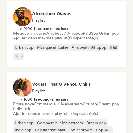
Afronation Waves
Playlist
> 2100 feedbacks réalisés
Musique africaine
Afrobeat / Afropop
R&B
Soul
Urban pop
Ajouter dans ma/mes playlist(s) impactante(s)
Urban pop
Musique africaine
Afrobeat / Afropop
R&B
Soul
Vocals That Give You Chills
Playlist
> 1600 feedbacks réalisés
Bossa nova
Commercial / Mainstream
Country
Dream pop
Indie folk
Ajouter dans ma/mes playlist(s) impactante(s)
Urban pop
Commercial / Mainstream
Dream pop
Indie pop
Pop international
Lofi bedroom
Pop soul