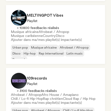
MELTINGPOT Vibes
Playlist
> 10800 feedbacks réalisés
Musique africaine
Afrobeat / Afropop
Musique caribéenne
Country
Disco
Ajouter dans ma/mes playlist(s) impactante(s)
Urban pop
Musique africaine
Afrobeat / Afropop
Disco
Hip-hop
Rap international
Latin music
Pop rock
109records
Playlist
> 3100 feedbacks réalisés
Afrobeat / Afropop
Afro House / Amapiano
Chill / Lo-fi Hip-Hop
Rap chrétien
Cloud Rap / Hip Hop
Ajouter dans ma/mes playlist(s) impactante(s)
Urban pop
Afrobeat / Afropop
Chill / Lo-fi Hip-Hop