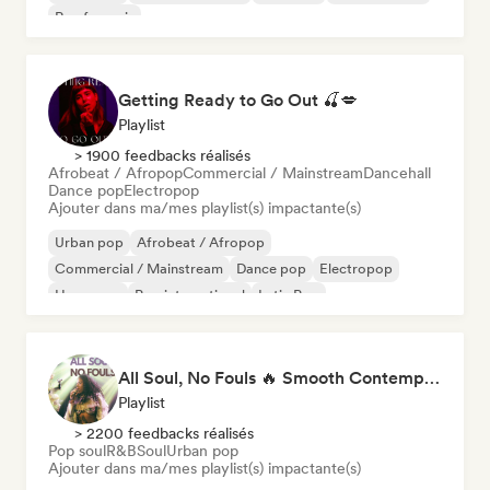
Rap francais
Getting Ready to Go Out 🍒💋
Playlist
> 1900 feedbacks réalisés
Afrobeat / Afropop
Commercial / Mainstream
Dancehall
Dance pop
Electropop
Ajouter dans ma/mes playlist(s) impactante(s)
Urban pop
Afrobeat / Afropop
Commercial / Mainstream
Dance pop
Electropop
Hyperpop
Pop international
Latin Pop
All Soul, No Fouls 🔥 Smooth Contemporary R&B & Neo Soul
Playlist
> 2200 feedbacks réalisés
Pop soul
R&B
Soul
Urban pop
Ajouter dans ma/mes playlist(s) impactante(s)