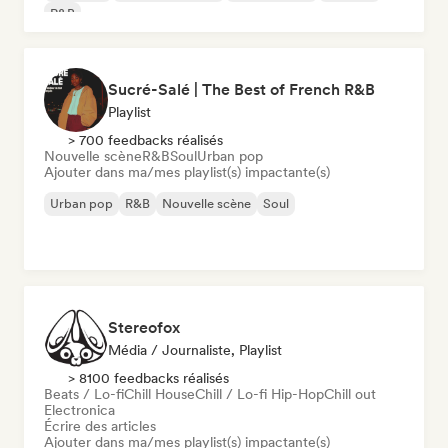
R&B
Sucré-Salé | The Best of French R&B
Playlist
> 700 feedbacks réalisés
Nouvelle scène
R&B
Soul
Urban pop
Ajouter dans ma/mes playlist(s) impactante(s)
Urban pop
R&B
Nouvelle scène
Soul
Stereofox
Média / Journaliste, Playlist
> 8100 feedbacks réalisés
Beats / Lo-fi
Chill House
Chill / Lo-fi Hip-Hop
Chill out
Electronica
Écrire des articles
Ajouter dans ma/mes playlist(s) impactante(s)