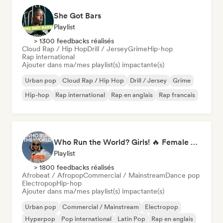
She Got Bars
Playlist
> 1300 feedbacks réalisés
Cloud Rap / Hip Hop
Drill / Jersey
Grime
Hip-hop
Rap international
Ajouter dans ma/mes playlist(s) impactante(s)
Urban pop
Cloud Rap / Hip Hop
Drill / Jersey
Grime
Hip-hop
Rap international
Rap en anglais
Rap francais
Who Run the World? Girls! 🔥 Female Empowerment Pop & Girl-Power Anthems
Playlist
> 1800 feedbacks réalisés
Afrobeat / Afropop
Commercial / Mainstream
Dance pop
Electropop
Hip-hop
Ajouter dans ma/mes playlist(s) impactante(s)
Urban pop
Commercial / Mainstream
Electropop
Hyperpop
Pop international
Latin Pop
Rap en anglais