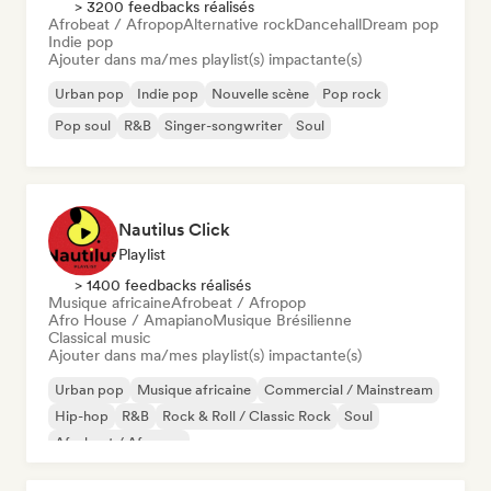
> 3200 feedbacks réalisés
Afrobeat / Afropop
Alternative rock
Dancehall
Dream pop
Indie pop
Ajouter dans ma/mes playlist(s) impactante(s)
Urban pop
Indie pop
Nouvelle scène
Pop rock
Pop soul
R&B
Singer-songwriter
Soul
Nautilus Click
Playlist
> 1400 feedbacks réalisés
Musique africaine
Afrobeat / Afropop
Afro House / Amapiano
Musique Brésilienne
Classical music
Ajouter dans ma/mes playlist(s) impactante(s)
Urban pop
Musique africaine
Commercial / Mainstream
Hip-hop
R&B
Rock & Roll / Classic Rock
Soul
Afrobeat / Afropop