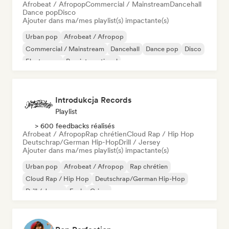
Afrobeat / Afropop
Commercial / Mainstream
Dancehall
Dance pop
Disco
Ajouter dans ma/mes playlist(s) impactante(s)
Urban pop
Afrobeat / Afropop
Commercial / Mainstream
Dancehall
Dance pop
Disco
Electropop
Pop international
Introdukcja Records
Playlist
> 600 feedbacks réalisés
Afrobeat / Afropop
Rap chrétien
Cloud Rap / Hip Hop
Deutschrap/German Hip-Hop
Drill / Jersey
Ajouter dans ma/mes playlist(s) impactante(s)
Urban pop
Afrobeat / Afropop
Rap chrétien
Cloud Rap / Hip Hop
Deutschrap/German Hip-Hop
Drill / Jersey
Funk
Grime