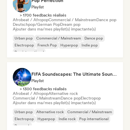
Pop Perfection
Playlist
> 1700 feedbacks réalisés
Afrobeat / Afropop
Commercial / Mainstream
Dance pop
Deutschpop/German Pop
Dream pop
Ajouter dans ma/mes playlist(s) impactante(s)
Urban pop
Commercial / Mainstream
Dance pop
Electropop
French Pop
Hyperpop
Indie pop
Pop international
FIFA Soundscapes: The Ultimate Soundtrack ⚽️ Festival Indie, Electropop & Dance Anthems
Playlist
> 1300 feedbacks réalisés
Afrobeat / Afropop
Alternative rock
Commercial / Mainstream
Dance pop
Electropop
Ajouter dans ma/mes playlist(s) impactante(s)
Urban pop
Alternative rock
Commercial / Mainstream
Electropop
Hyperpop
Indie rock
Pop international
Pop rock