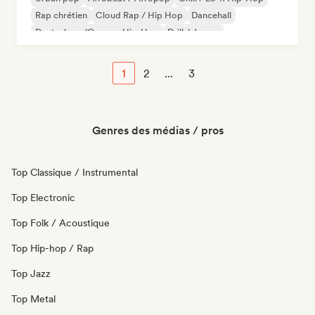
Rap chrétien
Cloud Rap / Hip Hop
Dancehall
Deutschrap/German Hip-Hop
Drill / Jersey
1
2
...
3
Genres des médias / pros
Top Classique / Instrumental
Top Electronic
Top Folk / Acoustique
Top Hip-hop / Rap
Top Jazz
Top Metal