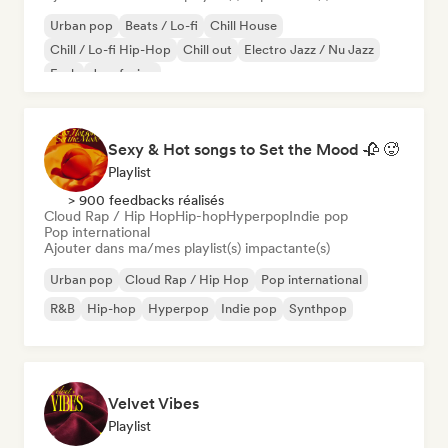
Urban pop
Beats / Lo-fi
Chill House
Chill / Lo-fi Hip-Hop
Chill out
Electro Jazz / Nu Jazz
Funk
Jazz fusion
Sexy & Hot songs to Set the Mood 🥀 🥵
Playlist
> 900 feedbacks réalisés
Cloud Rap / Hip Hop
Hip-hop
Hyperpop
Indie pop
Pop international
Ajouter dans ma/mes playlist(s) impactante(s)
Urban pop
Cloud Rap / Hip Hop
Pop international
R&B
Hip-hop
Hyperpop
Indie pop
Synthpop
Velvet Vibes
Playlist