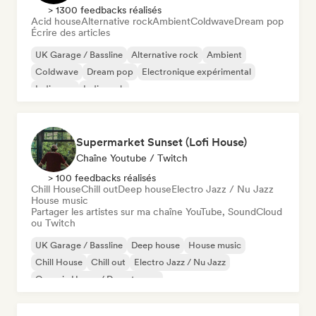
> 1300 feedbacks réalisés
Acid house
Alternative rock
Ambient
Coldwave
Dream pop
Écrire des articles
UK Garage / Bassline
Alternative rock
Ambient
Coldwave
Dream pop
Electronique expérimental
Indie pop
Indie rock
Supermarket Sunset (Lofi House)
Chaîne Youtube / Twitch
> 100 feedbacks réalisés
Chill House
Chill out
Deep house
Electro Jazz / Nu Jazz
House music
Partager les artistes sur ma chaîne YouTube, SoundCloud
ou Twitch
UK Garage / Bassline
Deep house
House music
Chill House
Chill out
Electro Jazz / Nu Jazz
Organic House / Downtempo