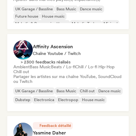
UK Garage / Bassline
Bass Music
Dance music
Future house
House music
Melodic & Progressive House
Melodic Techno
Minimal
Affinity Ascension
Chaîne Youtube / Twitch
> 2300 feedbacks réalisés
Ambient
Bass Music
Beats / Lo-fi
Chill / Lo-fi Hip-Hop
Chill out
Partager les artistes sur ma chaîne YouTube, SoundCloud
ou Twitch
UK Garage / Bassline
Bass Music
Chill out
Dance music
Dubstep
Electronica
Electropop
House music
Feedback détaillé
Yasmine Daher