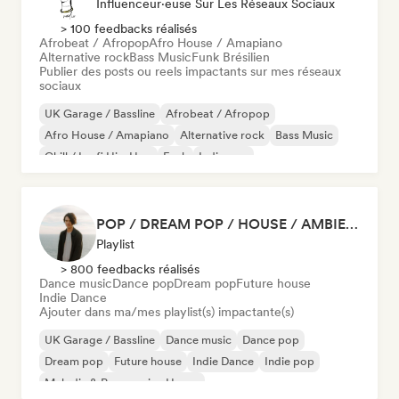
Influenceur·euse Sur Les Réseaux Sociaux
> 100 feedbacks réalisés
Afrobeat / Afropop
Afro House / Amapiano
Alternative rock
Bass Music
Funk Brésilien
Publier des posts ou reels impactants sur mes réseaux
sociaux
UK Garage / Bassline
Afrobeat / Afropop
Afro House / Amapiano
Alternative rock
Bass Music
Chill / Lo-fi Hip-Hop
Funk
Indie pop
POP / DREAM POP / HOUSE / AMBIENT
Playlist
> 800 feedbacks réalisés
Dance music
Dance pop
Dream pop
Future house
Indie Dance
Ajouter dans ma/mes playlist(s) impactante(s)
UK Garage / Bassline
Dance music
Dance pop
Dream pop
Future house
Indie Dance
Indie pop
Melodic & Progressive House