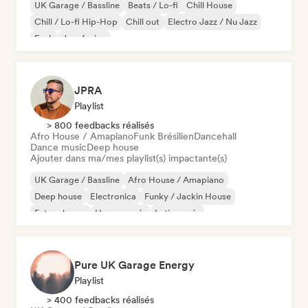
UK Garage / Bassline
Beats / Lo-fi
Chill House
Chill / Lo-fi Hip-Hop
Chill out
Electro Jazz / Nu Jazz
Funk
Jazz fusion
JPRA
Playlist
> 800 feedbacks réalisés
Afro House / Amapiano
Funk Brésilien
Dancehall
Dance music
Deep house
Ajouter dans ma/mes playlist(s) impactante(s)
UK Garage / Bassline
Afro House / Amapiano
Deep house
Electronica
Funky / Jackin House
Future house
House music
Latin music
Pure UK Garage Energy
Playlist
> 400 feedbacks réalisés