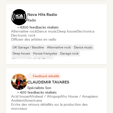
Nova Hits Radio
Radio
> 4300 feedbacks réalisés
Alternative rock
Dance music
Deep house
Electronica
Electronic rock
Diffuser des artistes en radio
UK Garage / Bassline
Alternative rock
Dance music
Deep house
House française
Garage rock
House music
Indie Dance
Feedback détaillé
CLAUDEMIR TAVARES
Spécialiste Son
> 400 feedbacks réalisés
Acid house
Afrobeat / Afropop
Afro House / Amapiano
Ambient
Americana
Ecrire des retours détaillés sur la production des
morceaux