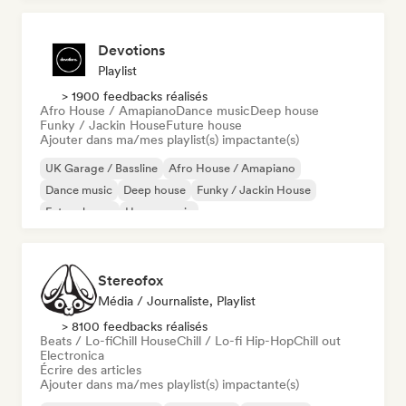
Devotions
Playlist
> 1900 feedbacks réalisés
Afro House / Amapiano
Dance music
Deep house
Funky / Jackin House
Future house
Ajouter dans ma/mes playlist(s) impactante(s)
UK Garage / Bassline
Afro House / Amapiano
Dance music
Deep house
Funky / Jackin House
Future house
House music
Melodic & Progressive House
Stereofox
Média / Journaliste, Playlist
> 8100 feedbacks réalisés
Beats / Lo-fi
Chill House
Chill / Lo-fi Hip-Hop
Chill out
Electronica
Écrire des articles
Ajouter dans ma/mes playlist(s) impactante(s)