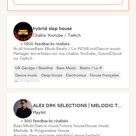
hybrid slap house
Chaîne Youtube / Twitch
> 1300 feedbacks réalisés
Acid house
Bass Music
Beats / Lo-fi
Chill out
Dance music
Partager les artistes sur ma chaîne YouTube, SoundCloud
ou Twitch
UK Garage / Bassline
Bass Music
Beats / Lo-fi
Dance music
Deep house
Electronica
House française
Future house
ALEX DRK SELECTIONS | MELODIC TECHNO | TECH HOUSE | BASS HOUSE
Playlist
> 300 feedbacks réalisés
Bass Music
Dance music
Future house
House music
Melodic & Progressive House
Ajouter dans ma/mes playlist(s) impactante(s)