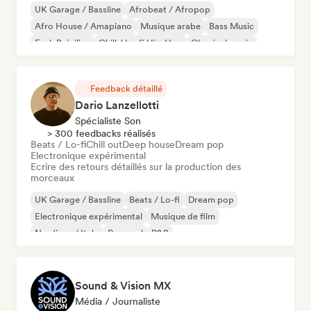
UK Garage / Bassline
Afrobeat / Afropop
Afro House / Amapiano
Musique arabe
Bass Music
Funk Brésilien
Chill / Lo-fi Hip-Hop
Classical music
Feedback détaillé
Dario Lanzellotti
Spécialiste Son
> 300 feedbacks réalisés
Beats / Lo-fi
Chill out
Deep house
Dream pop
Electronique expérimental
Ecrire des retours détaillés sur la production des
morceaux
UK Garage / Bassline
Beats / Lo-fi
Dream pop
Electronique expérimental
Musique de film
Nu-disco / Italo
Pop soul
R&B
Sound & Vision MX
Média / Journaliste