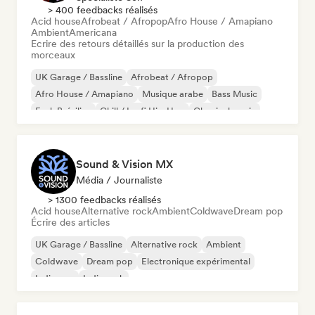
> 400 feedbacks réalisés
Acid house
Afrobeat / Afropop
Afro House / Amapiano
Ambient
Americana
Ecrire des retours détaillés sur la production des
morceaux
UK Garage / Bassline
Afrobeat / Afropop
Afro House / Amapiano
Musique arabe
Bass Music
Funk Brésilien
Chill / Lo-fi Hip-Hop
Classical music
Sound & Vision MX
Média / Journaliste
> 1300 feedbacks réalisés
Acid house
Alternative rock
Ambient
Coldwave
Dream pop
Écrire des articles
UK Garage / Bassline
Alternative rock
Ambient
Coldwave
Dream pop
Electronique expérimental
Indie pop
Indie rock