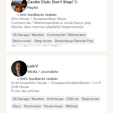
Cardio Club: Don't Stop! 💦
Playlist
> 800 feedbacks réalisés
Afro House / Amapiano
Bass Music
Commercial / Mainstream
Dance music
Dance pop
Ajouter dans ma/mes playlist(s) impactante(s)
UK Garage / Bassline
Commercial / Mainstream
Dance music
Deep house
Deutschpop/German Pop
Disco
Electropop
French Pop
Luis V
Média / Journaliste
> 1200 feedbacks réalisés
Acid house
Afro House / Amapiano
Ambient
Beats / Lo-fi
Chill House
Écrire des articles
UK Garage / Bassline
Acid house
Chill out
Deep house
Disco
Electronica
House music
Minimal