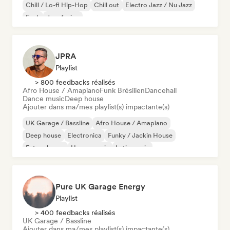
Chill / Lo-fi Hip-Hop
Chill out
Electro Jazz / Nu Jazz
Funk
Jazz fusion
JPRA
Playlist
> 800 feedbacks réalisés
Afro House / Amapiano
Funk Brésilien
Dancehall
Dance music
Deep house
Ajouter dans ma/mes playlist(s) impactante(s)
UK Garage / Bassline
Afro House / Amapiano
Deep house
Electronica
Funky / Jackin House
Future house
House music
Latin music
Pure UK Garage Energy
Playlist
> 400 feedbacks réalisés
UK Garage / Bassline
Ajouter dans ma/mes playlist(s) impactante(s)