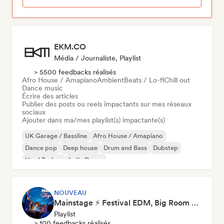
EKM.CO
Média / Journaliste, Playlist
> 5500 feedbacks réalisés
Afro House / Amapiano
Ambient
Beats / Lo-fi
Chill out
Dance music
Écrire des articles
Publier des posts ou reels impactants sur mes réseaux
sociaux
Ajouter dans ma/mes playlist(s) impactante(s)
UK Garage / Bassline
Afro House / Amapiano
Dance pop
Deep house
Drum and Bass
Dubstep
Hard Techno
Indie Dance
NOUVEAU
Mainstage ⚡ Festival EDM, Big Room & House Anthems
Playlist
> 100 feedbacks réalisés