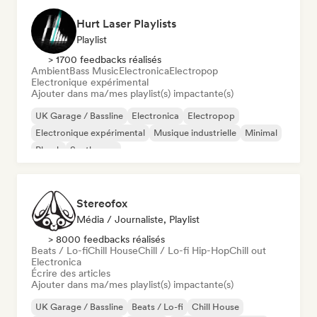
Hurt Laser Playlists
Playlist
> 1700 feedbacks réalisés
Ambient
Bass Music
Electronica
Electropop
Electronique expérimental
Ajouter dans ma/mes playlist(s) impactante(s)
UK Garage / Bassline
Electronica
Electropop
Electronique expérimental
Musique industrielle
Minimal
Phonk
Synthwave
Stereofox
Média / Journaliste, Playlist
> 8000 feedbacks réalisés
Beats / Lo-fi
Chill House
Chill / Lo-fi Hip-Hop
Chill out
Electronica
Écrire des articles
Ajouter dans ma/mes playlist(s) impactante(s)
UK Garage / Bassline
Beats / Lo-fi
Chill House