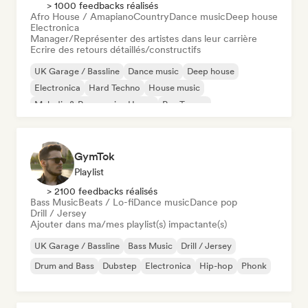
> 1000 feedbacks réalisés
Afro House / Amapiano
Country
Dance music
Deep house
Electronica
Manager/Représenter des artistes dans leur carrière
Ecrire des retours détaillés/constructifs
UK Garage / Bassline
Dance music
Deep house
Electronica
Hard Techno
House music
Melodic & Progressive House
Psy-Trance
GymTok
Playlist
> 2100 feedbacks réalisés
Bass Music
Beats / Lo-fi
Dance music
Dance pop
Drill / Jersey
Ajouter dans ma/mes playlist(s) impactante(s)
UK Garage / Bassline
Bass Music
Drill / Jersey
Drum and Bass
Dubstep
Electronica
Hip-hop
Phonk