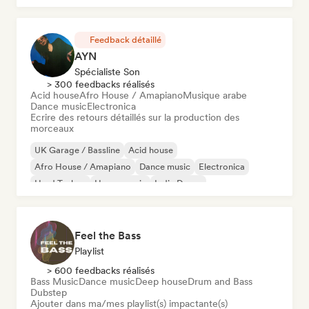
Feedback détaillé
AYN
Spécialiste Son
> 300 feedbacks réalisés
Acid house
Afro House / Amapiano
Musique arabe
Dance music
Electronica
Ecrire des retours détaillés sur la production des
morceaux
UK Garage / Bassline
Acid house
Afro House / Amapiano
Dance music
Electronica
Hard Techno
House music
Indie Dance
Feel the Bass
Playlist
> 600 feedbacks réalisés
Bass Music
Dance music
Deep house
Drum and Bass
Dubstep
Ajouter dans ma/mes playlist(s) impactante(s)