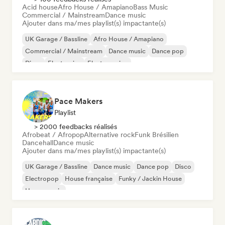
Acid house
Afro House / Amapiano
Bass Music
Commercial / Mainstream
Dance music
Ajouter dans ma/mes playlist(s) impactante(s)
UK Garage / Bassline
Afro House / Amapiano
Commercial / Mainstream
Dance music
Dance pop
Disco
Electronica
Electro swing
Pace Makers
Playlist
> 2000 feedbacks réalisés
Afrobeat / Afropop
Alternative rock
Funk Brésilien
Dancehall
Dance music
Ajouter dans ma/mes playlist(s) impactante(s)
UK Garage / Bassline
Dance music
Dance pop
Disco
Electropop
House française
Funky / Jackin House
House music