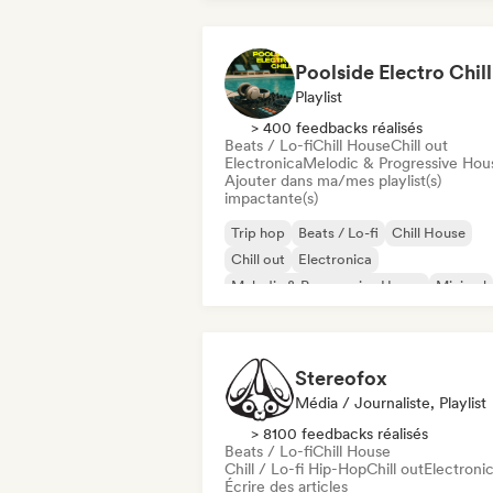
Poolside Electro Chill
Playlist
> 400 feedbacks réalisés
Beats / Lo-fi
Chill House
Chill out
Electronica
Melodic & Progressive Hou
Ajouter dans ma/mes playlist(s)
impactante(s)
Trip hop
Beats / Lo-fi
Chill House
Chill out
Electronica
Melodic & Progressive House
Minimal
Organic House / Downtempo
Stereofox
Média / Journaliste, Playlist
> 8100 feedbacks réalisés
Beats / Lo-fi
Chill House
Chill / Lo-fi Hip-Hop
Chill out
Electroni
Écrire des articles