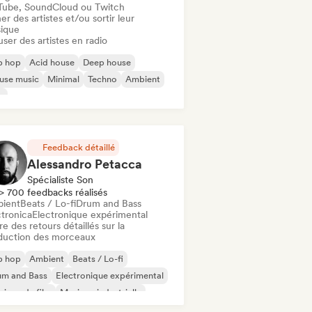
Tube, SoundCloud ou Twitch
er des artistes et/ou sortir leur
ique
user des artistes en radio
p hop
Acid house
Deep house
use music
Minimal
Techno
Ambient
b
Feedback détaillé
Alessandro Petacca
Spécialiste Son
> 700 feedbacks réalisés
ient
Beats / Lo-fi
Drum and Bass
ctronica
Electronique expérimental
re des retours détaillés sur la
duction des morceaux
p hop
Ambient
Beats / Lo-fi
um and Bass
Electronique expérimental
ique de film
Musique industrielle
trumental