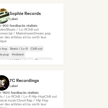
Sophie Records
Label
> 900 feedbacks réalisés
ient
Beats / Lo-fi
Chill out
mercial / Mainstream
Dream pop
er des artistes et/ou sortir leur
ique
p hop
Beats / Lo-fi
Chill out
ie pop
Ambient
mmercial / Mainstream
Dream pop
fi bedroom
7C Recordings
Label
> 1400 feedbacks réalisés
s / Lo-fi
Chill / Lo-fi Hip-Hop
Chill out
sical music
Cloud Rap / Hip Hop
er des artistes et/ou sortir leur