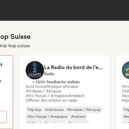
hop Suisse
trip hop suisse
t
La Radio du bord de l'eau - DAB+ Radio Station (Switzerland)
Radio
r
> 5200 feedbacks réalisés
Acid house
Musique africaine
Afr
Afrobeat / Afropop
Chi
Afro House / Amapiano
Ambient
Ajo
Diffuser des artistes en radio
imp
Trip hop
Acid house
Afrobeat / Afropop
Tri
Afro House / Amapiano
Ambient
De
Chill out
Deep house
Electronica
Ind