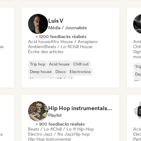
Luis V
Média / Journaliste
> 1200 feedbacks réalisés
Acid house
Afro House / Amapiano
Amb
se
Ambient
Beats / Lo-fi
Chill House
Chil
Écrire des articles
Sign
mus
Trip hop
Acid house
Chill out
Tri
Deep house
Disco
Electronica
Da
House music
Minimal
Ele
Jaz
Hip Hop instrumentals - Underground boombap & Lo Fi Hip Hop (by Snaap)
Playlist
> 900 feedbacks réalisés
Beats / Lo-fi
Chill / Lo-fi Hip-Hop
Aci
ca
Electro Jazz / Nu Jazz
Hip-hop
Ele
Hip-Hop instrumental
Part