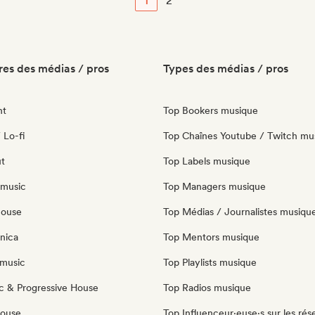
1
2
es des médias / pros
Types des médias / pros
nt
Top Bookers musique
 Lo-fi
Top Chaînes Youtube / Twitch mu
ut
Top Labels musique
 music
Top Managers musique
house
Top Médias / Journalistes musiqu
nica
Top Mentors musique
music
Top Playlists musique
c & Progressive House
Top Radios musique
House
Top Influenceur·euse·s sur les rés