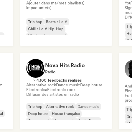
Ajouter dans ma/mes playlist(s)
You
impactante(s)
Sign
mus
Diff
Trip hop
Beats / Lo-fi
Tri
Chill / Lo-fi Hip-Hop
Ho
on
Hip-Hop instrumental
Du
Electro Jazz / Nu Jazz
Hip-hop
Nova Hits Radio
Radio
> 4300 feedbacks réalisés
zz
Alternative rock
Dance music
Deep house
Amb
Electronica
Electronic rock
Ele
Diffuser des artistes en radio
Ecri
pro
Trip hop
Alternative rock
Dance music
Tri
al
Deep house
House française
Dr
Garage rock
House music
Indie Dance
Mus
Ins