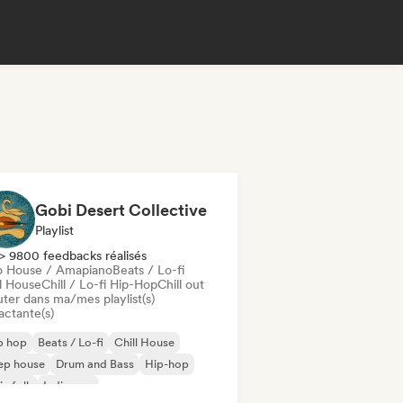
Gobi Desert Collective
Playlist
> 9800 feedbacks réalisés
o House / Amapiano
Beats / Lo-fi
ll House
Chill / Lo-fi Hip-Hop
Chill out
uter dans ma/mes playlist(s)
actante(s)
p hop
Beats / Lo-fi
Chill House
ep house
Drum and Bass
Hip-hop
ie folk
Indie pop