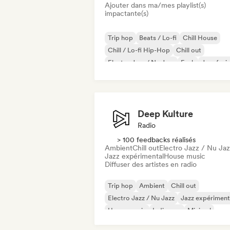
Ajouter dans ma/mes playlist(s)
impactante(s)
Trip hop
Beats / Lo-fi
Chill House
Chill / Lo-fi Hip-Hop
Chill out
Electro Jazz / Nu Jazz
Funk
Jazz fusi
Deep Kulture
Radio
> 100 feedbacks réalisés
Ambient
Chill out
Electro Jazz / Nu Ja
Jazz expérimental
House music
Diffuser des artistes en radio
Trip hop
Ambient
Chill out
Electro Jazz / Nu Jazz
Jazz expériment
House music
Indie pop
Minimal