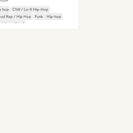
ique
p hop
Chill / Lo-fi Hip-Hop
oud Rap / Hip Hop
Funk
Hip-hop
 international
derhop/Dutch Hip-Hop
Rap en anglais