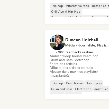
Trip hop
Alternative rock
Beats / Lo-f
Chill / Lo-fi Hip-Hop
Commercial / Mainstream
Dance musi
Disco
Dream pop
Duncan Holzhall
Média / Journaliste, Playlist, Ra
> 900 feedbacks réalisés
Ambient
Deep house
Dream pop
Drum and Bass
Electropop
Écrire des articles
Diffuser des artistes en radio
Ajouter dans ma/mes playlist(s)
impactante(s)
Trip hop
Deep house
Dream pop
Drum and Bass
Electropop
Jazz fusio
Hip-hop
Hyperpop