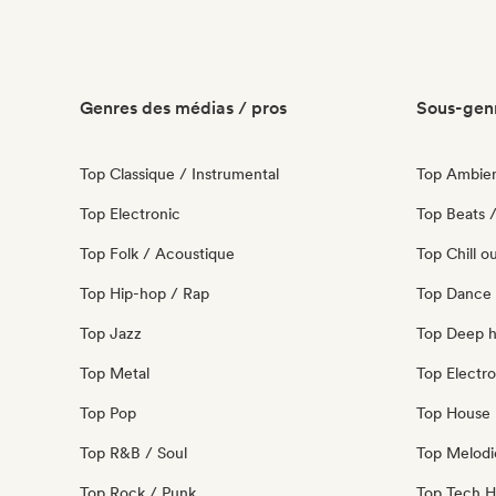
Genres des médias / pros
Sous-genr
Top Classique / Instrumental
Top Ambie
Top Electronic
Top Beats /
Top Folk / Acoustique
Top Chill o
Top Hip-hop / Rap
Top Dance
Top Jazz
Top Deep 
Top Metal
Top Electro
Top Pop
Top House 
Top R&B / Soul
Top Melodi
Top Rock / Punk
Top Tech 