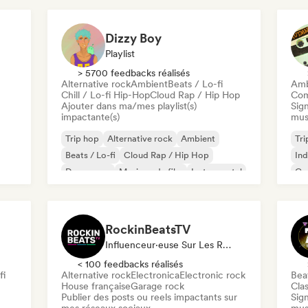
Dizzy Boy
Playlist
> 5700 feedbacks réalisés
Alternative rock
Ambient
Beats / Lo-fi
Amb
Chill / Lo-fi Hip-Hop
Cloud Rap / Hip Hop
Com
Ajouter dans ma/mes playlist(s)
Sign
impactante(s)
mus
Trip hop
Alternative rock
Ambient
Tri
Beats / Lo-fi
Cloud Rap / Hip Hop
Ind
Dream pop
Musique de film
Instrumental
Co
Lo
RockinBeatsTV
Influenceur·euse Sur Les Réseaux Sociaux
< 100 feedbacks réalisés
fi
Alternative rock
Electronica
Electronic rock
Beat
House française
Garage rock
Clas
Publier des posts ou reels impactants sur
Sign