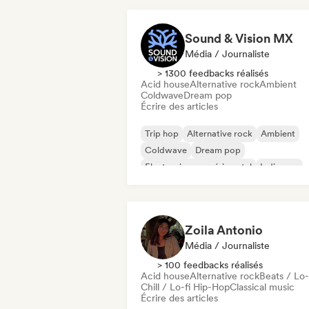
Sound & Vision MX
Média / Journaliste
> 1300 feedbacks réalisés
Acid house
Alternative rock
Ambient
Coldwave
Dream pop
Écrire des articles
Trip hop
Alternative rock
Ambient
Coldwave
Dream pop
Electronique expérimental
Indie pop
Indie rock
Zoila Antonio
Média / Journaliste
> 100 feedbacks réalisés
Acid house
Alternative rock
Beats / Lo-
Chill / Lo-fi Hip-Hop
Classical music
Écrire des articles