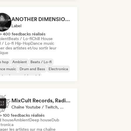
ANOTHER DIMENSION MUSIC
Label
> 400 feedbacks réalisés
ient
Beats / Lo-fi
Chill House
l / Lo-fi Hip-Hop
Dance music
er des artistes et/ou sortir leur
ique
p hop
Ambient
Beats / Lo-fi
nce music
Drum and Bass
Electronica
ctronique expérimental
z expérimental
MixCult Records, Radio and Sub Labels
Chaîne Youtube / Twitch, Label, Radio
> 100 feedbacks réalisés
d house
Ambient
Deep house
Dub
ctronica
ager les artistes sur ma chaîne