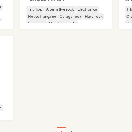
mes réseaux sociaux
mus
i
Trip hop
Alternative rock
Electronica
Tri
House française
Garage rock
Hard rock
Cl
c
Indie rock
Nu-disco / Italo
Rap
Ne
dio
n