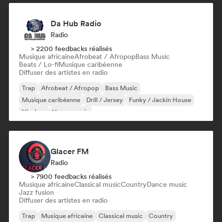
Da Hub Radio
Radio
> 2200 feedbacks réalisés
Musique africaine
Afrobeat / Afropop
Bass Music
Beats / Lo-fi
Musique caribéenne
Diffuser des artistes en radio
Trap
Afrobeat / Afropop
Bass Music
Musique caribéenne
Drill / Jersey
Funky / Jackin House
Hip-hop
House music
Glacer FM
Radio
> 7900 feedbacks réalisés
Musique africaine
Classical music
Country
Dance music
Jazz fusion
Diffuser des artistes en radio
Trap
Musique africaine
Classical music
Country