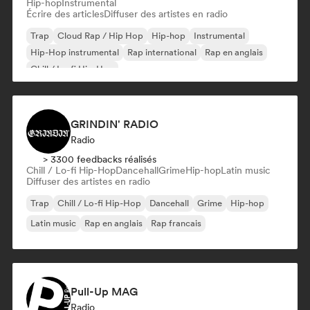
Hip-hop
Instrumental
Écrire des articles
Diffuser des artistes en radio
Trap
Cloud Rap / Hip Hop
Hip-hop
Instrumental
Hip-Hop instrumental
Rap international
Rap en anglais
Chill / Lo-fi Hip-Hop
GRINDIN' RADIO
Radio
> 3300 feedbacks réalisés
Chill / Lo-fi Hip-Hop
Dancehall
Grime
Hip-hop
Latin music
Diffuser des artistes en radio
Trap
Chill / Lo-fi Hip-Hop
Dancehall
Grime
Hip-hop
Latin music
Rap en anglais
Rap francais
Pull-Up MAG
Radio