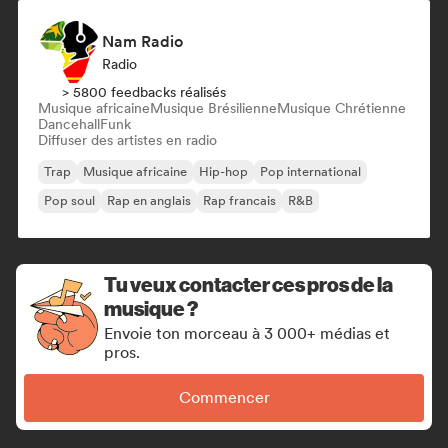
Nam Radio
Radio
> 5800 feedbacks réalisés
Musique africaine
Musique Brésilienne
Musique Chrétienne
Dancehall
Funk
Diffuser des artistes en radio
Trap
Musique africaine
Hip-hop
Pop international
Pop soul
Rap en anglais
Rap francais
R&B
Tu veux contacter ces pros de la
musique ?
Envoie ton morceau à 3 000+ médias et
pros.
Commencer