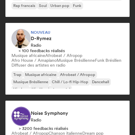
Rap francais
Soul
Urban pop
Funk
NOUVEAU
D-Rymez
Radio
< 100 feedbacks réalisés
Musique africaine
Afrobeat / Afropop
Afro House / Amapiano
Musique Brésilienne
Funk Brésilien
Diffuser des artistes en radio
Trap
Musique africaine
Afrobeat / Afropop
Musique Brésilienne
Chill / Lo-fi Hip-Hop
Dancehall
Hip-hop
Hip-Hop instrumental
Noise Symphony
Radio
> 3200 feedbacks réalisés
Afrobeat / Afropop
Chanson italienne
Dream pop