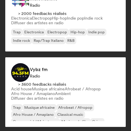
Radio
> 2000 feedbacks réalisés
Electronica
Electropop
Hip-hop
Indie pop
Indie rock
Diffuser des artistes en radio
Trap
Electronica
Electropop
Hip-hop
Indie pop
Indie rock
Rap/Trap Italiano
R&B
Vybz fm
Radio
> 3600 feedbacks réalisés
Acid house
Musique africaine
Afrobeat / Afropop
Afro House / Amapiano
Ambient
Diffuser des artistes en radio
Trap
Musique africaine
Afrobeat / Afropop
Afro House / Amapiano
Classical music
Commercial / Mainstream
Musique de film
Grime