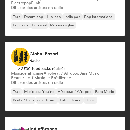
Electropop
Funk
Diffuser des artistes en radio
Trap
Dream pop
Hip-hop
Indie pop
Pop international
Pop rock
Pop soul
Rap en anglais
Global Bazar!
Radio
> 2700 feedbacks réalisés
Musique africaine
Afrobeat / Afropop
Bass Music
Beats / Lo-fi
Musique Brésilienne
Diffuser des artistes en radio
Trap
Musique africaine
Afrobeat / Afropop
Bass Music
Beats / Lo-fi
Jazz fusion
Future house
Grime
Indieffusione