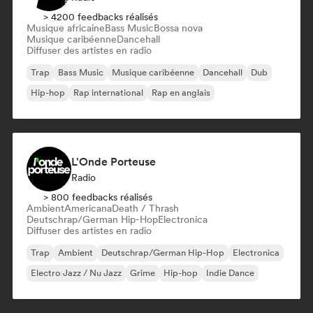
> 4200 feedbacks réalisés
Musique africaine
Bass Music
Bossa nova
Musique caribéenne
Dancehall
Diffuser des artistes en radio
Trap
Bass Music
Musique caribéenne
Dancehall
Dub
Hip-hop
Rap international
Rap en anglais
L'Onde Porteuse
Radio
> 800 feedbacks réalisés
Ambient
Americana
Death / Thrash
Deutschrap/German Hip-Hop
Electronica
Diffuser des artistes en radio
Trap
Ambient
Deutschrap/German Hip-Hop
Electronica
Electro Jazz / Nu Jazz
Grime
Hip-hop
Indie Dance