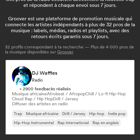
et répondent à chaque envoi sous 7 jours.
Groover est une plateforme de promotion musicale qui
connecte les artistes indépendants à plus de 32 pros de la
musique : labels, médias, radios et playlists, avec des
retours écrits garantis sous 7 jours.
32
profils correspondant à ta recherche — Plus de 4 000 pros de
la musique disponibles sur
Groover
DJ Waffles
Radio
> 2900 feedbacks réalisés
Musique africaine
Afrobeat / Afropop
Chill / Lo-fi Hip-Hop
Cloud Rap / Hip Hop
Drill / Jersey
Diffuser des artistes en radio
Trap
Musique africaine
Drill / Jersey
Hip-hop
Indie pop
Hip-Hop instrumental
Rap international
Rap en anglais