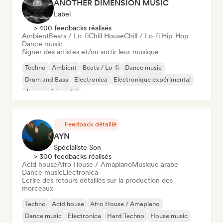
ANOTHER DIMENSION MUSIC
Label
> 400 feedbacks réalisés
Ambient
Beats / Lo-fi
Chill House
Chill / Lo-fi Hip-Hop
Dance music
Signer des artistes et/ou sortir leur musique
Techno
Ambient
Beats / Lo-fi
Dance music
Drum and Bass
Electronica
Electronique expérimental
Jazz expérimental
Feedback détaillé
AYN
Spécialiste Son
> 300 feedbacks réalisés
Acid house
Afro House / Amapiano
Musique arabe
Dance music
Electronica
Ecrire des retours détaillés sur la production des
morceaux
Techno
Acid house
Afro House / Amapiano
Dance music
Electronica
Hard Techno
House music