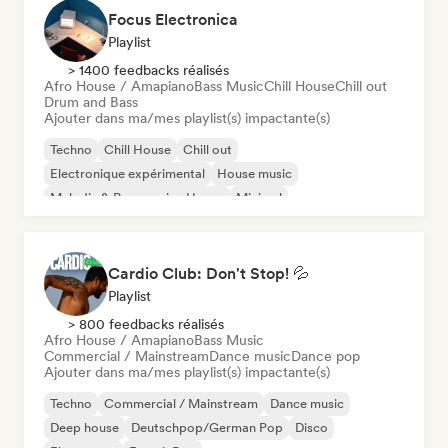
Focus Electronica
Playlist
> 1400 feedbacks réalisés
Afro House / Amapiano
Bass Music
Chill House
Chill out
Drum and Bass
Ajouter dans ma/mes playlist(s) impactante(s)
Techno
Chill House
Chill out
Electronique expérimental
House music
Melodic & Progressive House
Minimal
Organic House / Downtempo
Cardio Club: Don't Stop! 💦
Playlist
> 800 feedbacks réalisés
Afro House / Amapiano
Bass Music
Commercial / Mainstream
Dance music
Dance pop
Ajouter dans ma/mes playlist(s) impactante(s)
Techno
Commercial / Mainstream
Dance music
Deep house
Deutschpop/German Pop
Disco