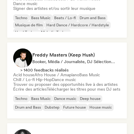
Dance music
Signer des artistes et/ou sortir leur musique
Techno
Bass Music
Beats / Lo-fi
Drum and Bass
Musique de film
Hard Dance / Hardcore / Hardstyle
Hard Techno
Melodic Techno
Freddy Masters (Keep Hush)
Booker, Média / Journaliste, DJ Sélectionné·e
> 1400 feedbacks réalisés
Acid house
Afro House / Amapiano
Bass Music
Chill / Lo-fi Hip-Hop
Dance music
Trouver ou proposer des opportunités live à des artistes
Écrire des articles
Télécharger les titres pour mes DJ sets
Techno
Bass Music
Dance music
Deep house
Drum and Bass
Dubstep
Future house
House music