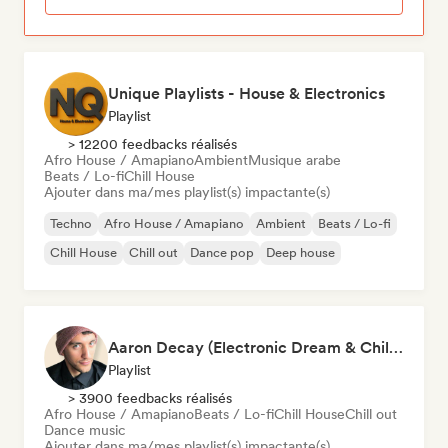
Unique Playlists - House & Electronics
Playlist
> 12200 feedbacks réalisés
Afro House / Amapiano
Ambient
Musique arabe
Beats / Lo-fi
Chill House
Ajouter dans ma/mes playlist(s) impactante(s)
Techno
Afro House / Amapiano
Ambient
Beats / Lo-fi
Chill House
Chill out
Dance pop
Deep house
Aaron Decay (Electronic Dream & Chill Electronic Dream playlists)
Playlist
> 3900 feedbacks réalisés
Afro House / Amapiano
Beats / Lo-fi
Chill House
Chill out
Dance music
Ajouter dans ma/mes playlist(s) impactante(s)