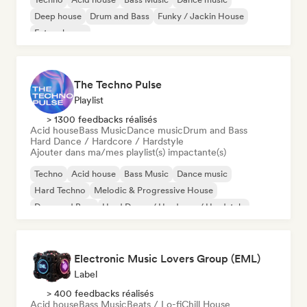
Deep house
Drum and Bass
Funky / Jackin House
Future house
The Techno Pulse
Playlist
> 1300 feedbacks réalisés
Acid house
Bass Music
Dance music
Drum and Bass
Hard Dance / Hardcore / Hardstyle
Ajouter dans ma/mes playlist(s) impactante(s)
Techno
Acid house
Bass Music
Dance music
Hard Techno
Melodic & Progressive House
Drum and Bass
Hard Dance / Hardcore / Hardstyle
Electronic Music Lovers Group (EML)
Label
> 400 feedbacks réalisés
Acid house
Bass Music
Beats / Lo-fi
Chill House