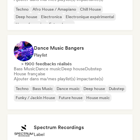
Techno
Afro House / Amapiano
Chill House
Deep house
Electronica
Electronique expérimental
House française
Future house
Dance Music Bangers
Playlist
> 1900 feedbacks réalisés
Bass Music
Dance music
Deep house
Dubstep
House française
Ajouter dans ma/mes playlist(s) impactante(s)
Techno
Bass Music
Dance music
Deep house
Dubstep
Funky / Jackin House
Future house
House music
Spectrum Recordings
Label