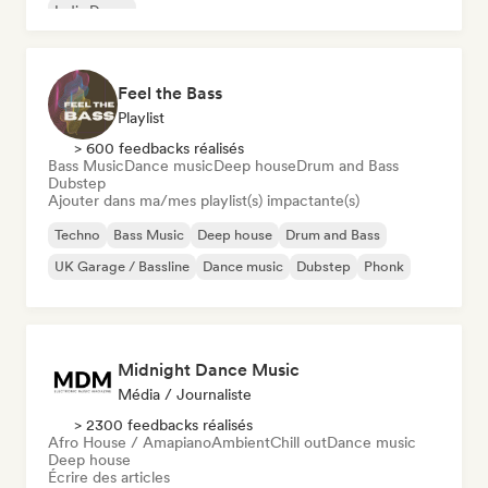
Indie Dance
Feel the Bass
Playlist
> 600 feedbacks réalisés
Bass Music
Dance music
Deep house
Drum and Bass
Dubstep
Ajouter dans ma/mes playlist(s) impactante(s)
Techno
Bass Music
Deep house
Drum and Bass
UK Garage / Bassline
Dance music
Dubstep
Phonk
Midnight Dance Music
Média / Journaliste
> 2300 feedbacks réalisés
Afro House / Amapiano
Ambient
Chill out
Dance music
Deep house
Écrire des articles