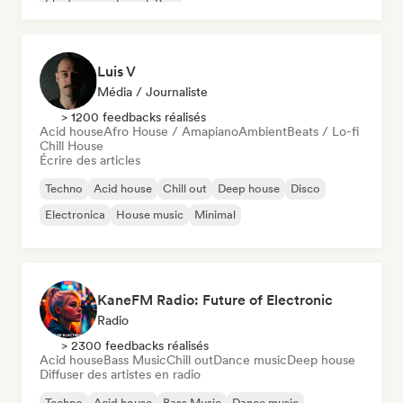
Electropop
French Pop
Luis V
Média / Journaliste
> 1200 feedbacks réalisés
Acid house
Afro House / Amapiano
Ambient
Beats / Lo-fi
Chill House
Écrire des articles
Techno
Acid house
Chill out
Deep house
Disco
Electronica
House music
Minimal
KaneFM Radio: Future of Electronic
Radio
> 2300 feedbacks réalisés
Acid house
Bass Music
Chill out
Dance music
Deep house
Diffuser des artistes en radio
Techno
Acid house
Bass Music
Dance music