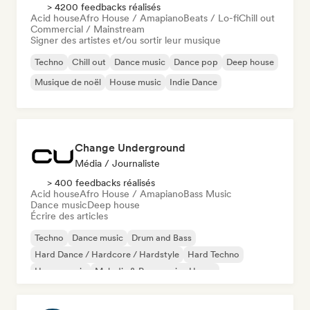
> 4200 feedbacks réalisés
Acid house
Afro House / Amapiano
Beats / Lo-fi
Chill out
Commercial / Mainstream
Signer des artistes et/ou sortir leur musique
Techno
Chill out
Dance music
Dance pop
Deep house
Musique de noël
House music
Indie Dance
Change Underground
Média / Journaliste
> 400 feedbacks réalisés
Acid house
Afro House / Amapiano
Bass Music
Dance music
Deep house
Écrire des articles
Techno
Dance music
Drum and Bass
Hard Dance / Hardcore / Hardstyle
Hard Techno
House music
Melodic & Progressive House
Melodic Techno