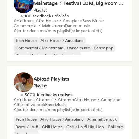
Mainstage ⚡ Festival EDM, Big Room & House Anthems
Playlist
> 100 feedbacks réalisés
Acid house
Afro House / Amapiano
Bass Music
Commercial / Mainstream
Dance music
Ajouter dans ma/mes playlist(s) impactante(s)
Tech House
Afro House / Amapiano
Commercial / Mainstream
Dance music
Dance pop
Disco
Electronica
Electro swing
Ablozé Playlists
Playlist
> 3000 feedbacks réalisés
Acid house
Afrobeat / Afropop
Afro House / Amapiano
Alternative rock
Bass Music
Ajouter dans ma/mes playlist(s) impactante(s)
Tech House
Afro House / Amapiano
Alternative rock
Beats / Lo-fi
Chill House
Chill / Lo-fi Hip-Hop
Chill out
Deep house