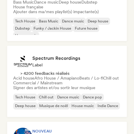
Bass Music
Dance music
Deep house
Dubstep
House française
Ajouter dans ma/mes playlist(s) impactante(s)
Tech House
Bass Music
Dance music
Deep house
Dubstep
Funky / Jackin House
Future house
House music
Spectrum Recordings
Label
> 4200 feedbacks réalisés
Acid house
Afro House / Amapiano
Beats / Lo-fi
Chill out
Commercial / Mainstream
Signer des artistes et/ou sortir leur musique
Tech House
Chill out
Dance music
Dance pop
Deep house
Musique de noël
House music
Indie Dance
NOUVEAU