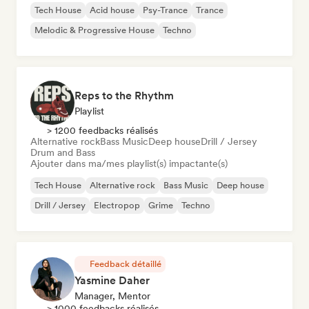
Tech House
Acid house
Psy-Trance
Trance
Melodic & Progressive House
Techno
Reps to the Rhythm
Playlist
> 1200 feedbacks réalisés
Alternative rock
Bass Music
Deep house
Drill / Jersey
Drum and Bass
Ajouter dans ma/mes playlist(s) impactante(s)
Tech House
Alternative rock
Bass Music
Deep house
Drill / Jersey
Electropop
Grime
Techno
Feedback détaillé
Yasmine Daher
Manager, Mentor
> 1000 feedbacks réalisés