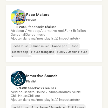
Pace Makers
Playlist
> 2000 feedbacks réalisés
Afrobeat / Afropop
Alternative rock
Funk Brésilien
Dancehall
Dance music
Ajouter dans ma/mes playlist(s) impactante(s)
Tech House
Dance music
Dance pop
Disco
Electropop
House française
Funky / Jackin House
House music
Inmersive Sounds
Playlist
> 9300 feedbacks réalisés
Acid house
Afro House / Amapiano
Bass Music
Chill House
Chill out
Ajouter dans ma/mes playlist(s) impactante(s)
Tech House
Afro House / Amapiano
Chill House