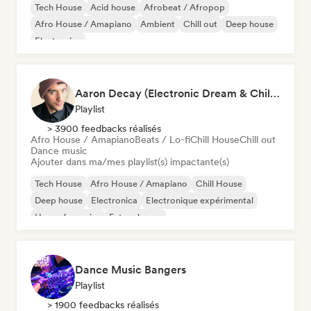
Tech House
Acid house
Afrobeat / Afropop
Afro House / Amapiano
Ambient
Chill out
Deep house
Electronica
Aaron Decay (Electronic Dream & Chill Electronic Dream playlists)
Playlist
> 3900 feedbacks réalisés
Afro House / Amapiano
Beats / Lo-fi
Chill House
Chill out
Dance music
Ajouter dans ma/mes playlist(s) impactante(s)
Tech House
Afro House / Amapiano
Chill House
Deep house
Electronica
Electronique expérimental
House française
Future house
Dance Music Bangers
Playlist
> 1900 feedbacks réalisés