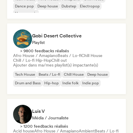
Dance pop
Deep house
Dubstep
Electropop
House music
Gobi Desert Collective
Playlist
> 9800 feedbacks réalisés
Afro House / Amapiano
Beats / Lo-fi
Chill House
Chill / Lo-fi Hip-Hop
Chill out
Ajouter dans ma/mes playlist(s) impactante(s)
Tech House
Beats / Lo-fi
Chill House
Deep house
Drum and Bass
Hip-hop
Indie folk
Indie pop
Luis V
Média / Journaliste
> 1200 feedbacks réalisés
Acid house
Afro House / Amapiano
Ambient
Beats / Lo-fi