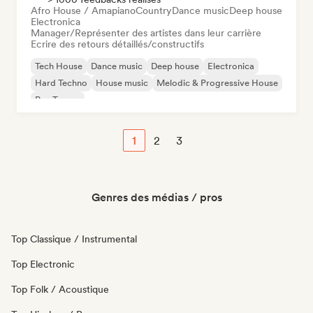
Afro House / Amapiano
Country
Dance music
Deep house
Electronica
Manager/Représenter des artistes dans leur carrière
Ecrire des retours détaillés/constructifs
Tech House
Dance music
Deep house
Electronica
Hard Techno
House music
Melodic & Progressive House
Psy-Trance
1
2
3
Genres des médias / pros
Top Classique / Instrumental
Top Electronic
Top Folk / Acoustique