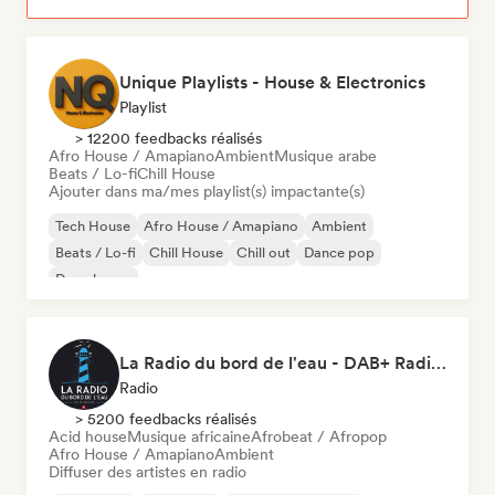
Unique Playlists - House & Electronics
Playlist
> 12200 feedbacks réalisés
Afro House / Amapiano
Ambient
Musique arabe
Beats / Lo-fi
Chill House
Ajouter dans ma/mes playlist(s) impactante(s)
Tech House
Afro House / Amapiano
Ambient
Beats / Lo-fi
Chill House
Chill out
Dance pop
Deep house
La Radio du bord de l'eau - DAB+ Radio Station (Switzerland)
Radio
> 5200 feedbacks réalisés
Acid house
Musique africaine
Afrobeat / Afropop
Afro House / Amapiano
Ambient
Diffuser des artistes en radio