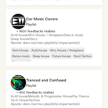
Melodic & Progressive House
Minimal
Car Music Covers
Playlist
> 1600 feedbacks réalisés
Acid house
Afro House / Amapiano
Dance music
Deep house
Disco
Ajouter dans ma/mes playlist(s) impactante(s)
Tech House
Acid house
Afro House / Amapiano
Dance music
Deep house
Future house
Hard Techno
House music
Tranced and Confused
Playlist
> 400 feedbacks réalisés
Acid house
Melodic & Progressive House
Psy-Trance
Tech House
Techno
Ajouter dans ma/mes playlist(s) impactante(s)