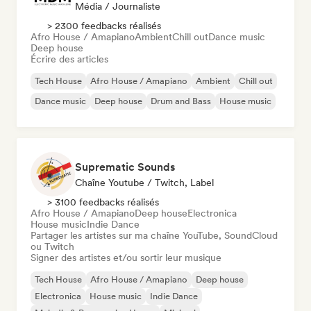
Média / Journaliste
> 2300 feedbacks réalisés
Afro House / Amapiano
Ambient
Chill out
Dance music
Deep house
Écrire des articles
Tech House
Afro House / Amapiano
Ambient
Chill out
Dance music
Deep house
Drum and Bass
House music
Suprematic Sounds
Chaîne Youtube / Twitch, Label
> 3100 feedbacks réalisés
Afro House / Amapiano
Deep house
Electronica
House music
Indie Dance
Partager les artistes sur ma chaîne YouTube, SoundCloud
ou Twitch
Signer des artistes et/ou sortir leur musique
Tech House
Afro House / Amapiano
Deep house
Electronica
House music
Indie Dance