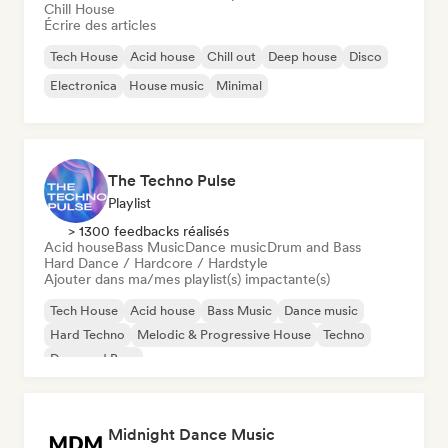
Chill House
Écrire des articles
Tech House
Acid house
Chill out
Deep house
Disco
Electronica
House music
Minimal
The Techno Pulse
Playlist
> 1300 feedbacks réalisés
Acid house
Bass Music
Dance music
Drum and Bass
Hard Dance / Hardcore / Hardstyle
Ajouter dans ma/mes playlist(s) impactante(s)
Tech House
Acid house
Bass Music
Dance music
Hard Techno
Melodic & Progressive House
Techno
Drum and Bass
Midnight Dance Music