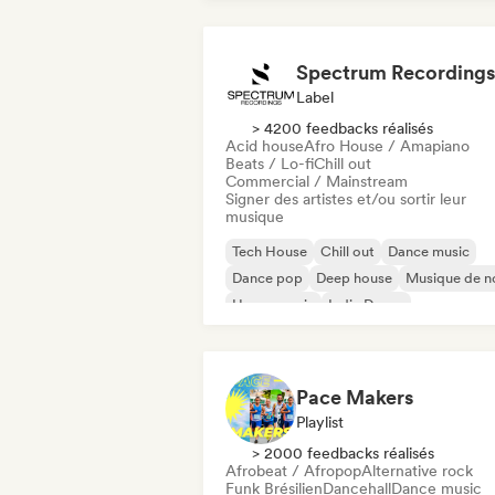
Spectrum Recordings
Label
> 4200 feedbacks réalisés
Acid house
Afro House / Amapiano
Beats / Lo-fi
Chill out
Commercial / Mainstream
Signer des artistes et/ou sortir leur
musique
Tech House
Chill out
Dance music
Dance pop
Deep house
Musique de n
House music
Indie Dance
Pace Makers
Playlist
> 2000 feedbacks réalisés
Afrobeat / Afropop
Alternative rock
Funk Brésilien
Dancehall
Dance music