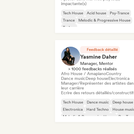
impactante(s)
Tech House
Acid house
Psy-Trance
Trance
Melodic & Progressive House
Techno
Feedback détaillé
Yasmine Daher
Manager, Mentor
> 1000 feedbacks réalisés
Afro House / Amapiano
Country
Dance music
Deep house
Electronica
Manager/Représenter des artistes dan
leur carrière
Ecrire des retours détaillés/constructif
Tech House
Dance music
Deep house
Electronica
Hard Techno
House musi
Melodic & Progressive House
Psy-Tran