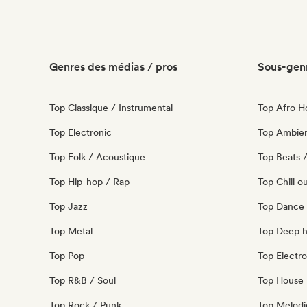
Genres des médias / pros
Sous-genr
Top Classique / Instrumental
Top Afro H
Top Electronic
Top Ambie
Top Folk / Acoustique
Top Beats /
Top Hip-hop / Rap
Top Chill o
Top Jazz
Top Dance
Top Metal
Top Deep 
Top Pop
Top Electro
Top R&B / Soul
Top House 
Top Rock / Punk
Top Melodi