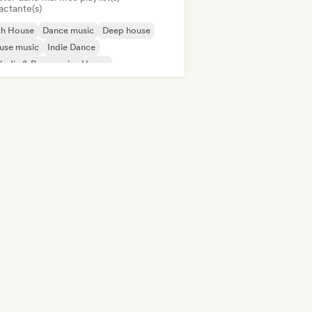
actante(s)
ch House
Dance music
Deep house
use music
Indie Dance
odic & Progressive House