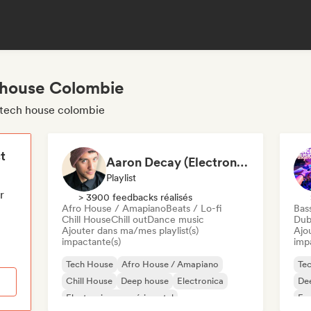
 house Colombie
s tech house colombie
t
Aaron Decay (Electronic Dream & Chill Electronic Dream playlists)
Playlist
r
> 3900 feedbacks réalisés
Afro House / Amapiano
Beats / Lo-fi
Bas
Chill House
Chill out
Dance music
Dub
Ajouter dans ma/mes playlist(s)
Ajo
impactante(s)
imp
Tech House
Afro House / Amapiano
Te
Chill House
Deep house
Electronica
De
Electronique expérimental
Fun