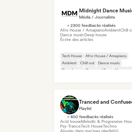
Midnight Dance Musi
Média / Journaliste
> 2300 feedbacks réalisés
Afro House / Amapiano
Ambient
Chill 
Dance music
Deep house
Écrire des articles
Tech House
Afro House / Amapiano
Ambient
Chill out
Dance music
Deep house
Drum and Bass
House mu
Tranced and Confuse
Playlist
> 400 feedbacks réalisés
Acid house
Melodic & Progressive Hou
Psy-Trance
Tech House
Techno
Ajouter dans ma/mes playlist(s)