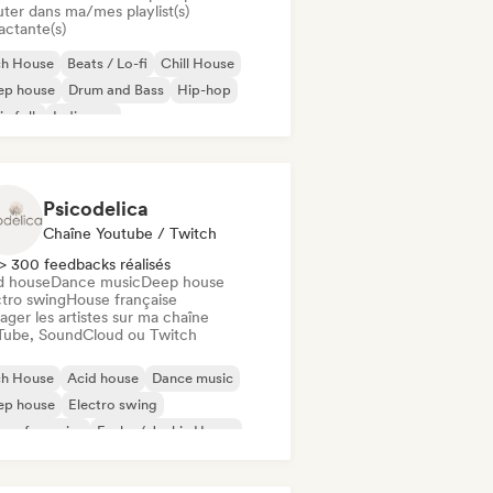
uter dans ma/mes playlist(s)
actante(s)
ch House
Beats / Lo-fi
Chill House
ep house
Drum and Bass
Hip-hop
ie folk
Indie pop
Psicodelica
Chaîne Youtube / Twitch
> 300 feedbacks réalisés
d house
Dance music
Deep house
ctro swing
House française
ager les artistes sur ma chaîne
Tube, SoundCloud ou Twitch
ch House
Acid house
Dance music
ep house
Electro swing
se française
Funky / Jackin House
use music