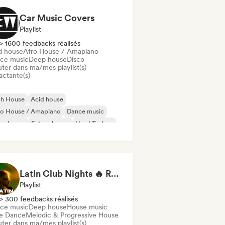
Car Music Covers
Playlist
> 1600 feedbacks réalisés
d house
Afro House / Amapiano
ce music
Deep house
Disco
uter dans ma/mes playlist(s)
actante(s)
ch House
Acid house
ro House / Amapiano
Dance music
ep house
Future house
Hard Techno
use music
Latin Club Nights 🔥 Reggaeton, Dembow & Latin House
Playlist
> 300 feedbacks réalisés
ce music
Deep house
House music
ie Dance
Melodic & Progressive House
uter dans ma/mes playlist(s)