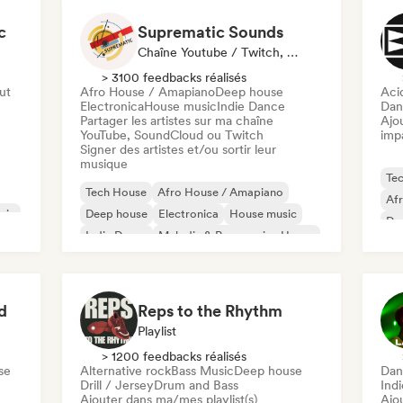
c
Suprematic Sounds
Chaîne Youtube / Twitch, Label
> 3100 feedbacks réalisés
out
Afro House / Amapiano
Deep house
Aci
Electronica
House music
Indie Dance
Dan
Partager les artistes sur ma chaîne
Ajo
YouTube, SoundCloud ou Twitch
imp
Signer des artistes et/ou sortir leur
musique
Te
Tech House
Afro House / Amapiano
Af
sic
Deep house
Electronica
House music
De
Indie Dance
Melodic & Progressive House
Ho
Minimal
d
Reps to the Rhythm
Playlist
> 1200 feedbacks réalisés
se
Alternative rock
Bass Music
Deep house
Dan
Drill / Jersey
Drum and Bass
Ind
Ajouter dans ma/mes playlist(s)
Ajo