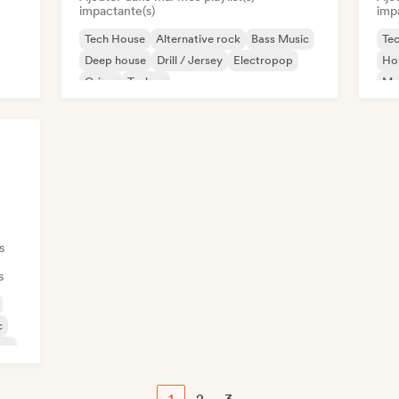
impactante(s)
imp
Tech House
Alternative rock
Bass Music
Te
Deep house
Drill / Jersey
Electropop
Ho
Grime
Techno
Mel
s
s
c
ce