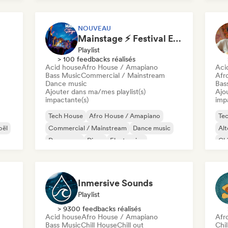
House française
Future house
Ho
NOUVEAU
Mainstage ⚡ Festival EDM, Big Room & House Anthems
Playlist
> 100 feedbacks réalisés
Acid house
Afro House / Amapiano
Aci
Bass Music
Commercial / Mainstream
Afr
Dance music
Bas
Ajouter dans ma/mes playlist(s)
Ajo
impactante(s)
imp
Tech House
Afro House / Amapiano
Te
oël
Commercial / Mainstream
Dance music
Alt
Dance pop
Disco
Electronica
Chi
Electro swing
Chi
Inmersive Sounds
Playlist
> 9300 feedbacks réalisés
Acid house
Afro House / Amapiano
Afr
Bass Music
Chill House
Chill out
Chi