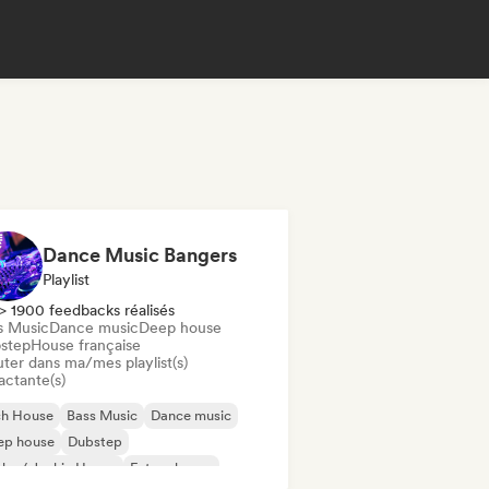
Dance Music Bangers
Playlist
> 1900 feedbacks réalisés
s Music
Dance music
Deep house
step
House française
uter dans ma/mes playlist(s)
actante(s)
ch House
Bass Music
Dance music
ep house
Dubstep
ky / Jackin House
Future house