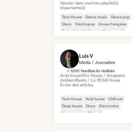
Ajouter dans ma/mes playlist(s)
impactante(s)
Tech House
Dance music
Dance pop
Disco
Electropop
House française
Funky / Jackin House
House music
Luis V
Média / Journaliste
> 1200 feedbacks réalisés
Acid house
Afro House / Amapiano
Ambient
Beats / Lo-fi
Chill House
Écrire des articles
Tech House
Acid house
Chill out
Deep house
Disco
Electronica
House music
Minimal