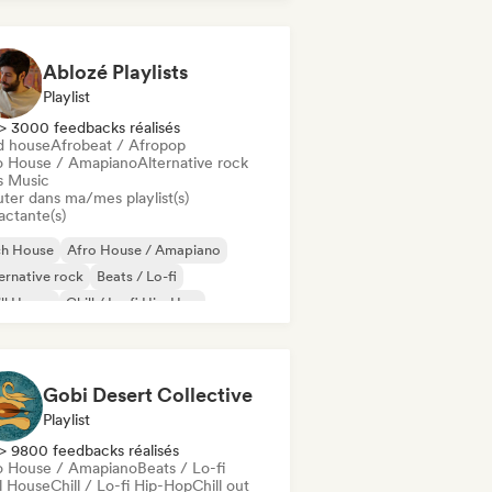
use music
Ablozé Playlists
Playlist
> 3000 feedbacks réalisés
d house
Afrobeat / Afropop
o House / Amapiano
Alternative rock
s Music
uter dans ma/mes playlist(s)
actante(s)
ch House
Afro House / Amapiano
ernative rock
Beats / Lo-fi
ll House
Chill / Lo-fi Hip-Hop
ll out
Deep house
Gobi Desert Collective
Playlist
> 9800 feedbacks réalisés
o House / Amapiano
Beats / Lo-fi
ll House
Chill / Lo-fi Hip-Hop
Chill out