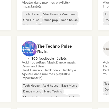
Ajouter dans ma/mes playlist(s)
Ajo
impactante(s)
imp
Tech House
Afro House / Amapiano
Te
Chill House
Dance pop
Deep house
De
Dubstep
Electropop
House music
Ind
The Techno Pulse
Playlist
> 1300 feedbacks réalisés
Acid house
Bass Music
Dance music
Aci
Drum and Bass
Ele
Hard Dance / Hardcore / Hardstyle
Part
Ajouter dans ma/mes playlist(s)
You
impactante(s)
Te
Tech House
Acid house
Bass Music
De
Dance music
Hard Techno
Hou
Melodic & Progressive House
Techno
Ho
Drum and Bass