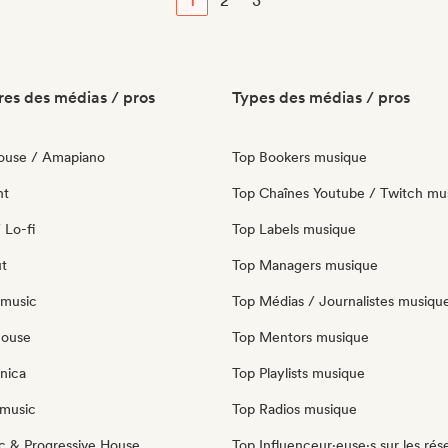
1
2
3
es des médias / pros
Types des médias / pros
ouse / Amapiano
Top Bookers musique
nt
Top Chaînes Youtube / Twitch mu
 Lo-fi
Top Labels musique
ut
Top Managers musique
 music
Top Médias / Journalistes musiqu
house
Top Mentors musique
nica
Top Playlists musique
music
Top Radios musique
c & Progressive House
Top Influenceur·euse·s sur les rés