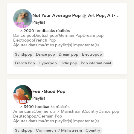
Not Your Average Pop 🛸 Art Pop, Alt-Pop & Indie Pop
Playlist
> 2000 feedbacks réalisés
Dance pop
Deutschpop/German Pop
Dream pop
Electropop
French Pop
Ajouter dans ma/mes playlist(s) impactante(s)
Synthpop
Dance pop
Dream pop
Electropop
French Pop
Hyperpop
Indie pop
Pop international
Feel-Good Pop
Playlist
> 3400 feedbacks réalisés
Americana
Commercial / Mainstream
Country
Dance pop
Deutschpop/German Pop
Ajouter dans ma/mes playlist(s) impactante(s)
Synthpop
Commercial / Mainstream
Country