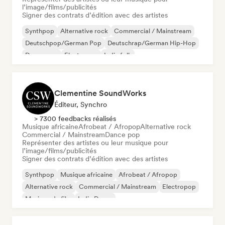
l’image/films/publicités
Signer des contrats d’édition avec des artistes
Synthpop
Alternative rock
Commercial / Mainstream
Deutschpop/German Pop
Deutschrap/German Hip-Hop
Dream pop
Electropop
Indie folk
Clementine SoundWorks
Éditeur, Synchro
> 7300 feedbacks réalisés
Musique africaine
Afrobeat / Afropop
Alternative rock
Commercial / Mainstream
Dance pop
Représenter des artistes ou leur musique pour
l’image/films/publicités
Signer des contrats d’édition avec des artistes
Synthpop
Musique africaine
Afrobeat / Afropop
Alternative rock
Commercial / Mainstream
Electropop
Musique de film
Indie Dance