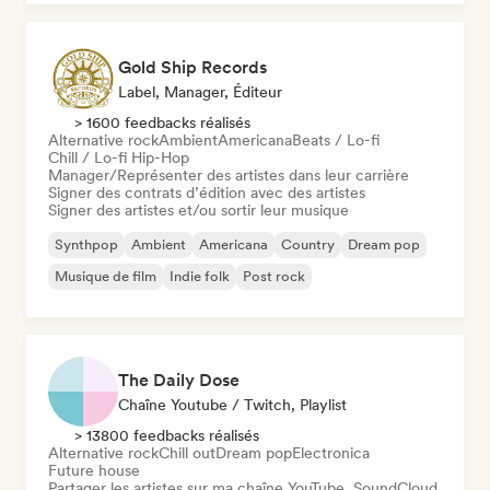
Gold Ship Records
Label, Manager, Éditeur
> 1600 feedbacks réalisés
Alternative rock
Ambient
Americana
Beats / Lo-fi
Chill / Lo-fi Hip-Hop
Manager/Représenter des artistes dans leur carrière
Signer des contrats d’édition avec des artistes
Signer des artistes et/ou sortir leur musique
Synthpop
Ambient
Americana
Country
Dream pop
Musique de film
Indie folk
Post rock
The Daily Dose
Chaîne Youtube / Twitch, Playlist
> 13800 feedbacks réalisés
Alternative rock
Chill out
Dream pop
Electronica
Future house
Partager les artistes sur ma chaîne YouTube, SoundCloud