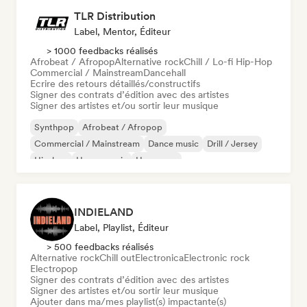
TLR Distribution
Label, Mentor, Éditeur
> 1000 feedbacks réalisés
Afrobeat / Afropop
Alternative rock
Chill / Lo-fi Hip-Hop
Commercial / Mainstream
Dancehall
Ecrire des retours détaillés/constructifs
Signer des contrats d’édition avec des artistes
Signer des artistes et/ou sortir leur musique
Synthpop
Afrobeat / Afropop
Commercial / Mainstream
Dance music
Drill / Jersey
Hip-hop
House music
Hyperpop
INDIELAND
Label, Playlist, Éditeur
> 500 feedbacks réalisés
Alternative rock
Chill out
Electronica
Electronic rock
Electropop
Signer des contrats d’édition avec des artistes
Signer des artistes et/ou sortir leur musique
Ajouter dans ma/mes playlist(s) impactante(s)