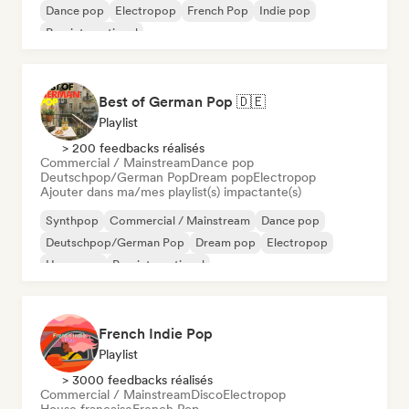
Dance pop
Electropop
French Pop
Indie pop
Pop international
Best of German Pop 🇩🇪
Playlist
> 200 feedbacks réalisés
Commercial / Mainstream
Dance pop
Deutschpop/German Pop
Dream pop
Electropop
Ajouter dans ma/mes playlist(s) impactante(s)
Synthpop
Commercial / Mainstream
Dance pop
Deutschpop/German Pop
Dream pop
Electropop
Hyperpop
Pop international
French Indie Pop
Playlist
> 3000 feedbacks réalisés
Commercial / Mainstream
Disco
Electropop