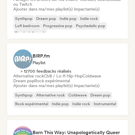
ou Twitch
Ajouter dans ma/mes playlist(s) impactante(s)
Synthpop
Dream pop
Indie pop
Indie rock
Lofi bedroom
Progressive pop
Psychedelic pop
Psychedelic rock
BIRP.fm
Playlist
> 12700 feedbacks réalisés
Alternative rock
Chill / Lo-fi Hip-Hop
Coldwave
Dream pop
Rock expérimental
Ajouter dans ma/mes playlist(s) impactante(s)
Synthpop
Alternative rock
Coldwave
Dream pop
Rock expérimental
Indie pop
Indie rock
Instrumental
Born This Way: Unapologetically Queer