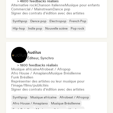
> 4600 feedbacks réalisés
Alternative rock
Chanson italienne
Musique pour enfants
Commercial / Mainstream
Dance pop
Signer des contrats d’édition avec des artistes
Synthpop
Dance pop
Electropop
French Pop
Hip-hop
Indie pop
Nouvelle scène
Pop rock
Audilus
Éditeur, Synchro
> 1800 feedbacks réalisés
Musique africaine
Afrobeat / Afropop
Afro House / Amapiano
Musique Brésilienne
Funk Brésilien
Représenter des artistes ou leur musique pour
l’image/films/publicités
Signer des contrats d’édition avec des artistes
Synthpop
Musique africaine
Afrobeat / Afropop
Afro House / Amapiano
Musique Brésilienne
Funk Brésilien
Musique caribéenne
Hardcore