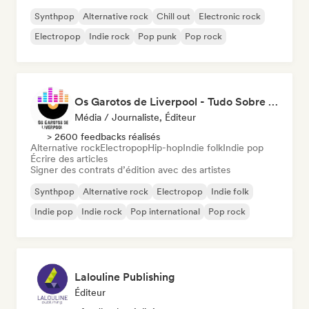
Synthpop
Alternative rock
Chill out
Electronic rock
Electropop
Indie rock
Pop punk
Pop rock
Os Garotos de Liverpool - Tudo Sobre Música
Média / Journaliste, Éditeur
> 2600 feedbacks réalisés
Alternative rock
Electropop
Hip-hop
Indie folk
Indie pop
Écrire des articles
Signer des contrats d’édition avec des artistes
Synthpop
Alternative rock
Electropop
Indie folk
Indie pop
Indie rock
Pop international
Pop rock
Lalouline Publishing
Éditeur