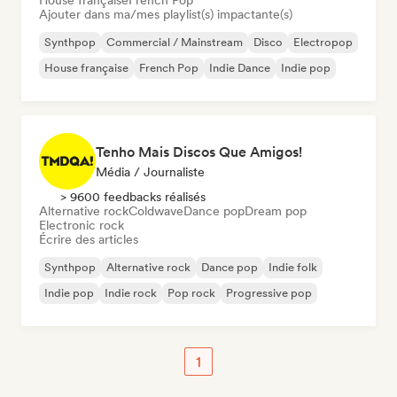
House française
French Pop
Ajouter dans ma/mes playlist(s) impactante(s)
Synthpop
Commercial / Mainstream
Disco
Electropop
House française
French Pop
Indie Dance
Indie pop
Tenho Mais Discos Que Amigos!
Média / Journaliste
> 9600 feedbacks réalisés
Alternative rock
Coldwave
Dance pop
Dream pop
Electronic rock
Écrire des articles
Synthpop
Alternative rock
Dance pop
Indie folk
Indie pop
Indie rock
Pop rock
Progressive pop
1