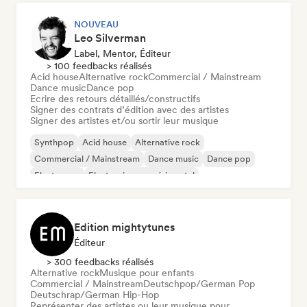
NOUVEAU
Leo Silverman
Label, Mentor, Éditeur
> 100 feedbacks réalisés
Acid house
Alternative rock
Commercial / Mainstream
Dance music
Dance pop
Ecrire des retours détaillés/constructifs
Signer des contrats d’édition avec des artistes
Signer des artistes et/ou sortir leur musique
Synthpop
Acid house
Alternative rock
Commercial / Mainstream
Dance music
Dance pop
Electropop
Electronique expérimental
Edition mightytunes
Éditeur
> 300 feedbacks réalisés
Alternative rock
Musique pour enfants
Commercial / Mainstream
Deutschpop/German Pop
Deutschrap/German Hip-Hop
Représenter des artistes ou leur musique pour