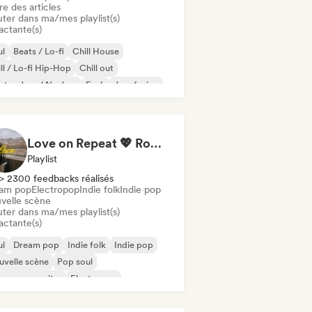
re des articles
uter dans ma/mes playlist(s)
actante(s)
ul
Beats / Lo-fi
Chill House
ll / Lo-fi Hip-Hop
Chill out
ctro Jazz / Nu Jazz
Funk
Jazz fusion
Love on Repeat 💖 Romantic Indie Pop, Neo Soul & Singer-Songwriter
Playlist
> 2300 feedbacks réalisés
am pop
Electropop
Indie folk
Indie pop
velle scène
uter dans ma/mes playlist(s)
actante(s)
ul
Dream pop
Indie folk
Indie pop
velle scène
Pop soul
ger-songwriter
Electropop