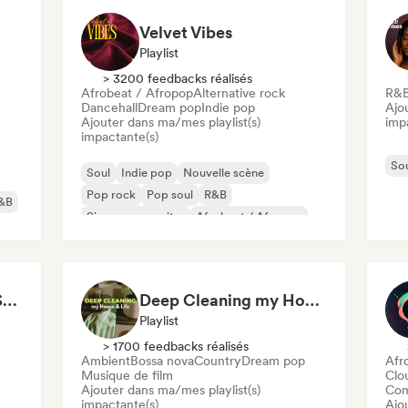
Velvet Vibes
Playlist
> 3200 feedbacks réalisés
Afrobeat / Afropop
Alternative rock
R&
Dancehall
Dream pop
Indie pop
Ajo
Ajouter dans ma/mes playlist(s)
imp
impactante(s)
So
Soul
Indie pop
Nouvelle scène
Pop rock
Pop soul
R&B
&B
Singer-songwriter
Afrobeat / Afropop
All Soul, No Fouls 🔥 Smooth Contemporary R&B & Neo Soul
Deep Cleaning my House and Life 🫧 Bedroom Pop & Indie Pop
Playlist
> 1700 feedbacks réalisés
Ambient
Bossa nova
Country
Dream pop
Afr
Musique de film
Clo
Ajouter dans ma/mes playlist(s)
Com
impactante(s)
Ajo