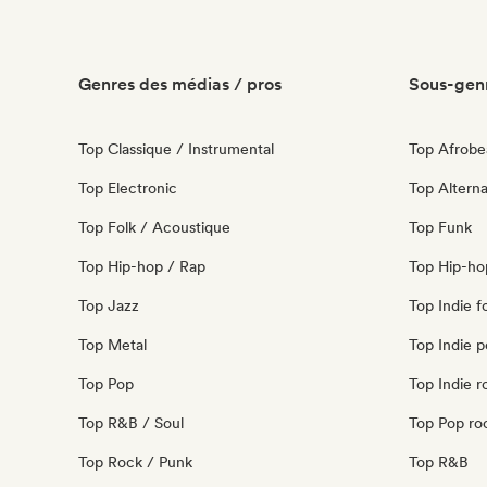
Genres des médias / pros
Sous-genr
Top Classique / Instrumental
Top Afrobe
Top Electronic
Top Alterna
Top Folk / Acoustique
Top Funk
Top Hip-hop / Rap
Top Hip-ho
Top Jazz
Top Indie f
Top Metal
Top Indie 
Top Pop
Top Indie r
Top R&B / Soul
Top Pop ro
Top Rock / Punk
Top R&B