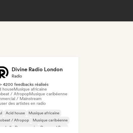
Divine Radio London
Radio
> 4200 feedbacks réalisés
d house
Musique africaine
obeat / Afropop
Musique caribéenne
mercial / Mainstream
user des artistes en radio
ul
Acid house
Musique africaine
robeat / Afropop
Musique caribéenne
cehall
Dance music
Drum and Bass