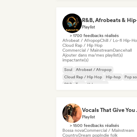
Playlist
> 1700 feedbacks réalisés
Afrobeat / Afropop
Chill / Lo-fi Hip-H
Cloud Rap / Hip Hop
Commercial / Mainstream
Dancehall
Ajouter dans ma/mes playlist(s)
impactante(s)
Soul
Afrobeat / Afropop
Cloud Rap / Hip Hop
Hip-hop
Pop so
R&B
Trap
Urban pop
Vocal
Playlist
> 1500 feedbacks réalisés
Bossa nova
Commercial / Mainstream
Country
Dream pop
Indie folk