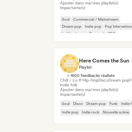
Ajouter dans ma/mes playlist(s)
impactante(s)
Soul
Commercial / Mainstream
Dream pop
Indie pop
Pop internation
Lofi bedroom
Pop soul
R&B
Here Comes the Sun
Playlist
> 1800 feedbacks réalisés
Chill / Lo-fi Hip-Hop
Disco
Dream pop
F
Indie folk
Ajouter dans ma/mes playlist(s)
impactante(s)
Soul
Disco
Dream pop
Funk
Indie 
Indie pop
Indie rock
Nouvelle scène