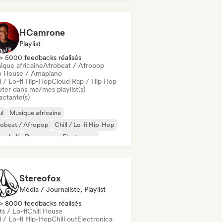
HCamrone
Playlist
> 5000 feedbacks réalisés
ique africaine
Afrobeat / Afropop
o House / Amapiano
l / Lo-fi Hip-Hop
Cloud Rap / Hip Hop
uter dans ma/mes playlist(s)
actante(s)
ul
Musique africaine
robeat / Afropop
Chill / Lo-fi Hip-Hop
cehall
Dance pop
Electropop
p-hop
Stereofox
Média / Journaliste, Playlist
> 8000 feedbacks réalisés
s / Lo-fi
Chill House
l / Lo-fi Hip-Hop
Chill out
Electronica