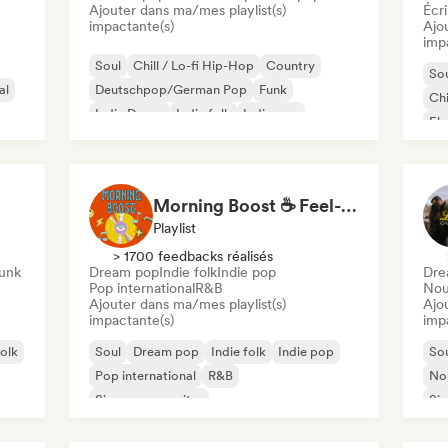
Ajouter dans ma/mes playlist(s)
Écri
impactante(s)
Ajo
imp
Soul
Chill / Lo-fi Hip-Hop
Country
So
al
Deutschpop/German Pop
Funk
Chi
Indie Dance
Indie folk
Indie pop
Ele
Morning Boost ☕ Feel-Good Funk, Soul & Neo-Soul to Wake Up
Playlist
> 1700 feedbacks réalisés
unk
Dream pop
Indie folk
Indie pop
Dre
Pop international
R&B
Nou
Ajouter dans ma/mes playlist(s)
Ajo
impactante(s)
imp
folk
Soul
Dream pop
Indie folk
Indie pop
So
Pop international
R&B
Nou
Singer-songwriter
Sin