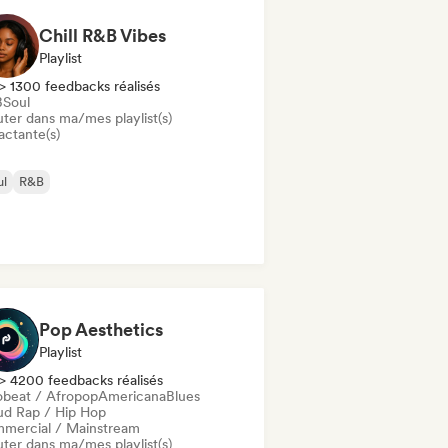
Chill R&B Vibes
Playlist
> 1300 feedbacks réalisés
B
Soul
uter dans ma/mes playlist(s)
actante(s)
ul
R&B
Pop Aesthetics
Playlist
> 4200 feedbacks réalisés
obeat / Afropop
Americana
Blues
ud Rap / Hip Hop
mercial / Mainstream
uter dans ma/mes playlist(s)