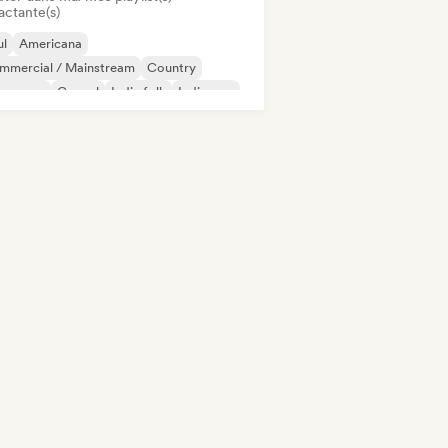
actante(s)
ul
Americana
mmercial / Mainstream
Country
nce pop
Gospel
Indie folk
Indie pop