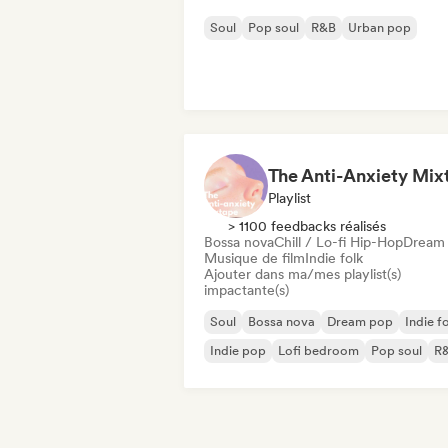
Soul
Pop soul
R&B
Urban pop
Playlist
> 1100 feedbacks réalisés
Bossa nova
Chill / Lo-fi Hip-Hop
Dream
Musique de film
Indie folk
Ajouter dans ma/mes playlist(s)
impactante(s)
Soul
Bossa nova
Dream pop
Indie f
Indie pop
Lofi bedroom
Pop soul
R