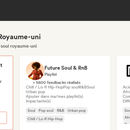
 Royaume-uni
s soul royaume-uni
t
Future Soul & RnB
Playlist
r
> 5600 feedbacks réalisés
Chill / Lo-fi Hip-Hop
Pop soul
R&B
Soul
Aci
Urban pop
Afr
Ajouter dans ma/mes playlist(s)
Com
impactante(s)
Diff
Soul
Pop soul
R&B
Urban pop
So
Af
Chill / Lo-fi Hip-Hop
Dan