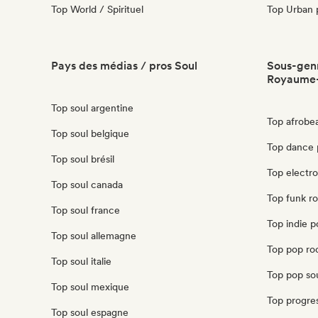
Top World / Spirituel
Top Urban 
Pays des médias / pros Soul
Sous-genr
Royaume
Top soul argentine
Top afrobe
Top soul belgique
Top dance 
Top soul brésil
Top electr
Top soul canada
Top funk r
Top soul france
Top indie 
Top soul allemagne
Top pop ro
Top soul italie
Top pop so
Top soul mexique
Top progre
Top soul espagne