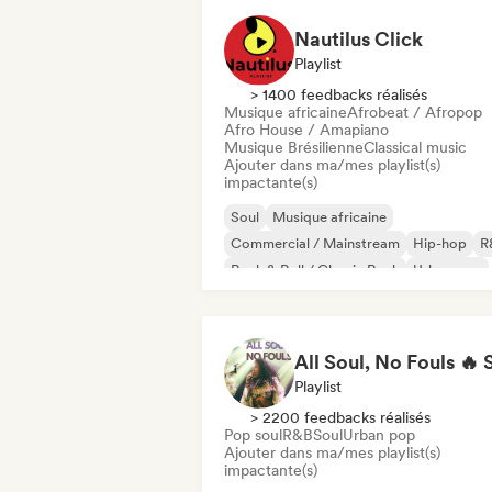
Nautilus Click
Playlist
> 1400 feedbacks réalisés
Musique africaine
Afrobeat / Afropop
Afro House / Amapiano
Musique Brésilienne
Classical music
Ajouter dans ma/mes playlist(s)
impactante(s)
Soul
Musique africaine
Commercial / Mainstream
Hip-hop
R
Rock & Roll / Classic Rock
Urban pop
Afrobeat / Afropop
Playlist
> 2200 feedbacks réalisés
Pop soul
R&B
Soul
Urban pop
Ajouter dans ma/mes playlist(s)
impactante(s)