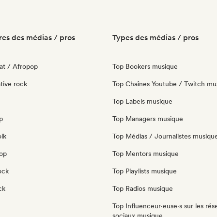
es des médias / pros
Types des médias / pros
at / Afropop
Top Bookers musique
tive rock
Top Chaînes Youtube / Twitch mu
Top Labels musique
p
Top Managers musique
olk
Top Médias / Journalistes musiqu
pop
Top Mentors musique
ock
Top Playlists musique
ck
Top Radios musique
Top Influenceur·euse·s sur les rés
sociaux musique