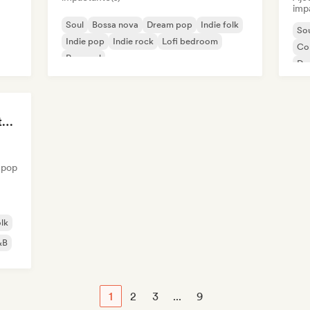
imp
Soul
Bossa nova
Dream pop
Indie folk
So
Indie pop
Indie rock
Lofi bedroom
Co
Pop soul
Da
The Anti-Anxiety Mixtape
 pop
olk
&B
1
2
3
...
9