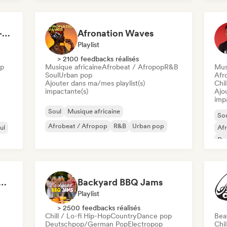
R&B, Afrobeats & Hip-Hop Vibes by Neighborhood's Vibe
Afronation Waves
Playlist
> 2100 feedbacks réalisés
op
Musique africaine
Afrobeat / Afropop
R&B
Mus
Soul
Urban pop
Afr
Ajouter dans ma/mes playlist(s)
Chil
impactante(s)
Ajo
imp
Soul
Musique africaine
So
Afrobeat / Afropop
R&B
Urban pop
ul
Af
Dan
Hi
s That Give You Chills
Backyard BBQ Jams
Playlist
> 2500 feedbacks réalisés
Chill / Lo-fi Hip-Hop
Country
Dance pop
Beat
Deutschpop/German Pop
Electropop
Chil