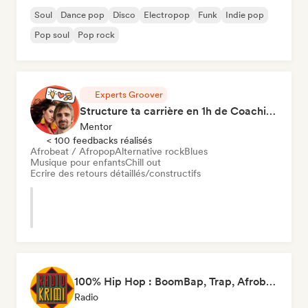
Soul
Dance pop
Disco
Electropop
Funk
Indie pop
Pop soul
Pop rock
Experts Groover
Structure ta carrière en 1h de Coaching
Mentor
< 100 feedbacks réalisés
Afrobeat / Afropop
Alternative rock
Blues
Musique pour enfants
Chill out
Ecrire des retours détaillés/constructifs
100% Hip Hop : BoomBap, Trap, Afrobeats !
Radio