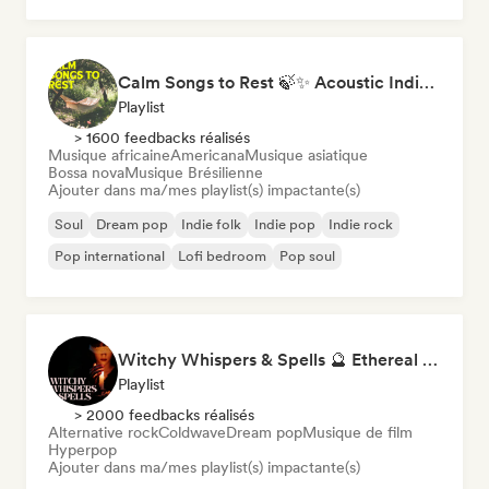
Calm Songs to Rest 🍃✨ Acoustic Indie Folk & Singer-Songwriter
Playlist
> 1600 feedbacks réalisés
Musique africaine
Americana
Musique asiatique
Bossa nova
Musique Brésilienne
Ajouter dans ma/mes playlist(s) impactante(s)
Soul
Dream pop
Indie folk
Indie pop
Indie rock
Pop international
Lofi bedroom
Pop soul
Witchy Whispers & Spells 🔮 Ethereal Art Pop & Dream Pop
Playlist
> 2000 feedbacks réalisés
Alternative rock
Coldwave
Dream pop
Musique de film
Hyperpop
Ajouter dans ma/mes playlist(s) impactante(s)