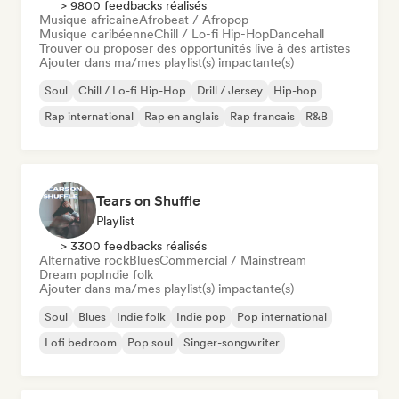
> 9800 feedbacks réalisés
Musique africaine
Afrobeat / Afropop
Musique caribéenne
Chill / Lo-fi Hip-Hop
Dancehall
Trouver ou proposer des opportunités live à des artistes
Ajouter dans ma/mes playlist(s) impactante(s)
Soul
Chill / Lo-fi Hip-Hop
Drill / Jersey
Hip-hop
Rap international
Rap en anglais
Rap francais
R&B
Tears on Shuffle
Playlist
> 3300 feedbacks réalisés
Alternative rock
Blues
Commercial / Mainstream
Dream pop
Indie folk
Ajouter dans ma/mes playlist(s) impactante(s)
Soul
Blues
Indie folk
Indie pop
Pop international
Lofi bedroom
Pop soul
Singer-songwriter