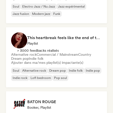
Soul
Electro Jazz / Nu Jazz
Jazz expérimental
Jazz fusion
Modern jazz
Funk
This heartbreak feels like the end of the world
Playlist
> 3000 feedbacks réalisés
Alternative rock
Commercial / Mainstream
Country
Dream pop
Indie folk
Ajouter dans ma/mes playlist(s) impactante(s)
Soul
Alternative rock
Dream pop
Indie folk
Indie pop
Indie rock
Lofi bedroom
Pop soul
BATON ROUGE
Booker, Playlist