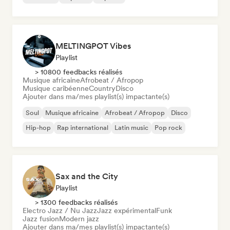
MELTINGPOT Vibes
Playlist
> 10800 feedbacks réalisés
Musique africaine
Afrobeat / Afropop
Musique caribéenne
Country
Disco
Ajouter dans ma/mes playlist(s) impactante(s)
Soul
Musique africaine
Afrobeat / Afropop
Disco
Hip-hop
Rap international
Latin music
Pop rock
Sax and the City
Playlist
> 1300 feedbacks réalisés
Electro Jazz / Nu Jazz
Jazz expérimental
Funk
Jazz fusion
Modern jazz
Ajouter dans ma/mes playlist(s) impactante(s)