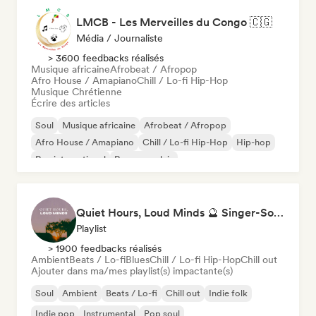
LMCB - Les Merveilles du Congo 🇨🇬
Média / Journaliste
> 3600 feedbacks réalisés
Musique africaine
Afrobeat / Afropop
Afro House / Amapiano
Chill / Lo-fi Hip-Hop
Musique Chrétienne
Écrire des articles
Soul
Musique africaine
Afrobeat / Afropop
Afro House / Amapiano
Chill / Lo-fi Hip-Hop
Hip-hop
Rap international
Rap en anglais
Quiet Hours, Loud Minds 🔮 Singer-Songwriter, Bedroom Pop & Dream Pop
Playlist
> 1900 feedbacks réalisés
Ambient
Beats / Lo-fi
Blues
Chill / Lo-fi Hip-Hop
Chill out
Ajouter dans ma/mes playlist(s) impactante(s)
Soul
Ambient
Beats / Lo-fi
Chill out
Indie folk
Indie pop
Instrumental
Pop soul