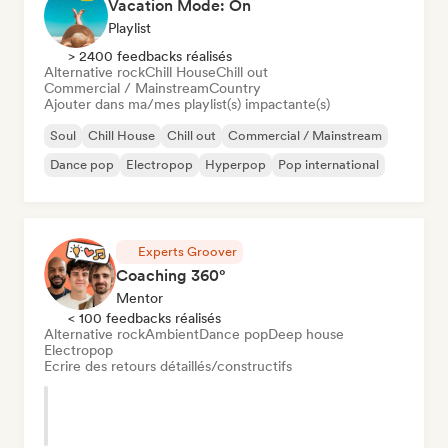
Vacation Mode: On
Playlist
> 2400 feedbacks réalisés
Alternative rock
Chill House
Chill out
Commercial / Mainstream
Country
Ajouter dans ma/mes playlist(s) impactante(s)
Soul
Chill House
Chill out
Commercial / Mainstream
Dance pop
Electropop
Hyperpop
Pop international
Experts Groover
Coaching 360°
Mentor
< 100 feedbacks réalisés
Alternative rock
Ambient
Dance pop
Deep house
Electropop
Ecrire des retours détaillés/constructifs