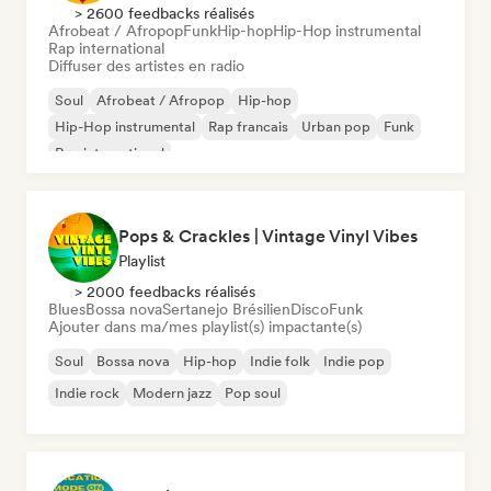
> 2600 feedbacks réalisés
Afrobeat / Afropop
Funk
Hip-hop
Hip-Hop instrumental
Rap international
Diffuser des artistes en radio
Soul
Afrobeat / Afropop
Hip-hop
Hip-Hop instrumental
Rap francais
Urban pop
Funk
Rap international
Pops & Crackles | Vintage Vinyl Vibes
Playlist
> 2000 feedbacks réalisés
Blues
Bossa nova
Sertanejo Brésilien
Disco
Funk
Ajouter dans ma/mes playlist(s) impactante(s)
Soul
Bossa nova
Hip-hop
Indie folk
Indie pop
Indie rock
Modern jazz
Pop soul