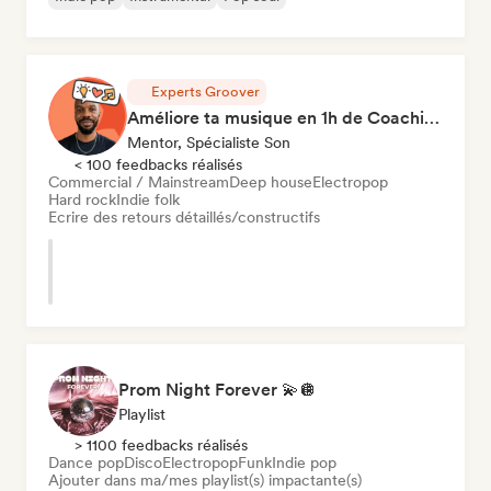
Experts Groover
Améliore ta musique en 1h de Coaching
Mentor, Spécialiste Son
< 100 feedbacks réalisés
Commercial / Mainstream
Deep house
Electropop
Hard rock
Indie folk
Ecrire des retours détaillés/constructifs
Prom Night Forever 💫🪩
Playlist
> 1100 feedbacks réalisés
Dance pop
Disco
Electropop
Funk
Indie pop
Ajouter dans ma/mes playlist(s) impactante(s)