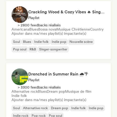
Crackling Wood & Cozy Vibes 🔥 Singer-Songwriter, Dream Pop & Bedroom Pop
Playlist
> 2800 feedbacks réalisés
Americana
Blues
Bossa nova
Musique Chrétienne
Country
Ajouter dans ma/mes playlist(s) impactante(s)
Soul
Blues
Indie folk
Indie pop
Nouvelle scène
Pop soul
R&B
Singer-songwriter
Drenched in Summer Rain 🌧️🌴
Playlist
> 3300 feedbacks réalisés
Alternative rock
Blues
Dream pop
Musique de film
Indie folk
Ajouter dans ma/mes playlist(s) impactante(s)
Soul
Alternative rock
Dream pop
Indie folk
Indie pop
Indie rock
Pop rock
Pop soul