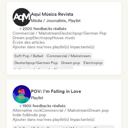
Aquí Música Revista
Média / Journaliste, Playlist
> 2200 feedbacks réalisés
Commercial / Mainstream
Deutschpop/German Pop
Dream pop
Electropop
House music
Écrire des articles
Ajouter dans ma/mes playlist(s) impactante(s)
Soft Pop / Ballad
Commercial / Mainstream
Deutschpop/German Pop
Dream pop
Electropop
Indie pop
Indie rock
New wave
POV: I'm Falling in Love
Playlist
> 1900 feedbacks réalisés
Alternative rock
Commercial / Mainstream
Dream pop
Indie folk
Indie pop
Ajouter dans ma/mes playlist(s) impactante(s)