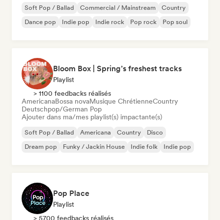
Soft Pop / Ballad
Commercial / Mainstream
Country
Dance pop
Indie pop
Indie rock
Pop rock
Pop soul
Bloom Box | Spring’s freshest tracks
Playlist
> 1100 feedbacks réalisés
Americana
Bossa nova
Musique Chrétienne
Country
Deutschpop/German Pop
Ajouter dans ma/mes playlist(s) impactante(s)
Soft Pop / Ballad
Americana
Country
Disco
Dream pop
Funky / Jackin House
Indie folk
Indie pop
Pop Place
Playlist
> 5700 feedbacks réalisés