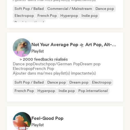
Soft Pop / Ballad
Commercial / Mainstream
Dance pop
Electropop
French Pop
Hyperpop
Indie pop
Pop international
Not Your Average Pop 🛸 Art Pop, Alt-Pop & Indie Pop
Playlist
> 2000 feedbacks réalisés
Dance pop
Deutschpop/German Pop
Dream pop
Electropop
French Pop
Ajouter dans ma/mes playlist(s) impactante(s)
Soft Pop / Ballad
Dance pop
Dream pop
Electropop
French Pop
Hyperpop
Indie pop
Pop international
Feel-Good Pop
Playlist