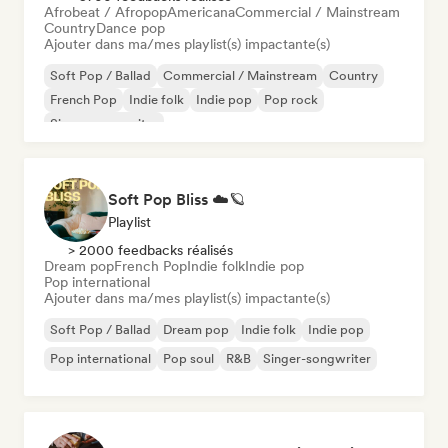
Afrobeat / Afropop
Americana
Commercial / Mainstream
Country
Dance pop
Ajouter dans ma/mes playlist(s) impactante(s)
Soft Pop / Ballad
Commercial / Mainstream
Country
French Pop
Indie folk
Indie pop
Pop rock
Singer-songwriter
Soft Pop Bliss ☁️🪐
Playlist
> 2000 feedbacks réalisés
Dream pop
French Pop
Indie folk
Indie pop
Pop international
Ajouter dans ma/mes playlist(s) impactante(s)
Soft Pop / Ballad
Dream pop
Indie folk
Indie pop
Pop international
Pop soul
R&B
Singer-songwriter