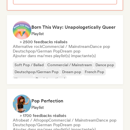
Born This Way: Unapologetically Queer
Playlist
> 2500 feedbacks réalisés
Alternative rock
Commercial / Mainstream
Dance pop
Deutschpop/German Pop
Dream pop
Ajouter dans ma/mes playlist(s) impactante(s)
Soft Pop / Ballad
Commercial / Mainstream
Dance pop
Deutschpop/German Pop
Dream pop
French Pop
Hyperpop
Pop international
Pop Perfection
Playlist
> 1700 feedbacks réalisés
Afrobeat / Afropop
Commercial / Mainstream
Dance pop
Deutschpop/German Pop
Dream pop
Ajouter dans ma/mes playlist(s) impactante(s)