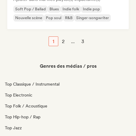
Soft Pop / Ballad
Blues
Indie folk
Indie pop
Nouvelle scène
Pop soul
R&B
Singer-songwriter
1
2
...
3
Genres des médias / pros
Top Classique / Instrumental
Top Electronic
Top Folk / Acoustique
Top Hip-hop / Rap
Top Jazz