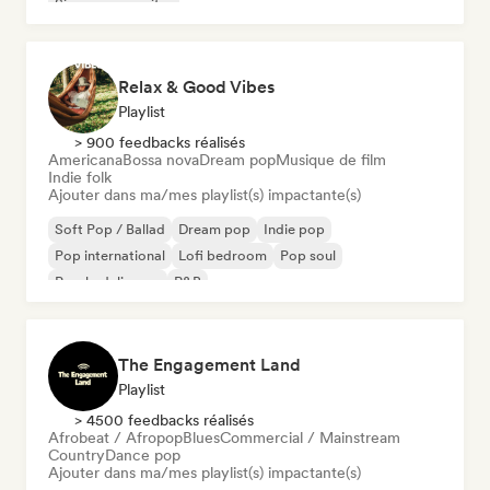
Singer-songwriter
Relax & Good Vibes
Playlist
> 900 feedbacks réalisés
Americana
Bossa nova
Dream pop
Musique de film
Indie folk
Ajouter dans ma/mes playlist(s) impactante(s)
Soft Pop / Ballad
Dream pop
Indie pop
Pop international
Lofi bedroom
Pop soul
Psychedelic pop
R&B
The Engagement Land
Playlist
> 4500 feedbacks réalisés
Afrobeat / Afropop
Blues
Commercial / Mainstream
Country
Dance pop
Ajouter dans ma/mes playlist(s) impactante(s)