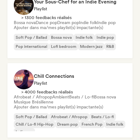
Your Sous-Chef for an Indie Evening
Playlist
> 1300 feedbacks réalisés
Bossa nova
Dance pop
Dream pop
Indie folk
Indie pop
Ajouter dans ma/mes playlist(s) impactante(s)
Soft Pop / Ballad
Bossa nova
Indie folk
Indie pop
Pop international
Lofi bedroom
Modern jazz
R&B
Chill Connections
Playlist
> 4000 feedbacks réalisés
Afrobeat / Afropop
Ambient
Beats / Lo-fi
Bossa nova
Musique Brésilienne
Ajouter dans ma/mes playlist(s) impactante(s)
Soft Pop / Ballad
Afrobeat / Afropop
Beats / Lo-fi
Chill / Lo-fi Hip-Hop
Dream pop
French Pop
Indie folk
Indie pop