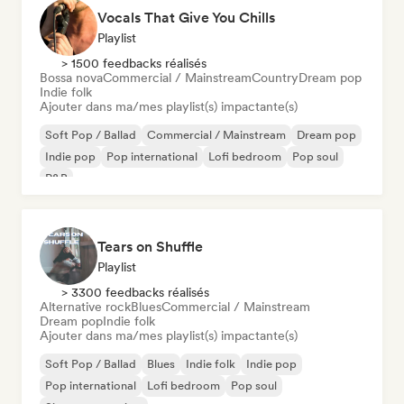
Vocals That Give You Chills
Playlist
> 1500 feedbacks réalisés
Bossa nova
Commercial / Mainstream
Country
Dream pop
Indie folk
Ajouter dans ma/mes playlist(s) impactante(s)
Soft Pop / Ballad
Commercial / Mainstream
Dream pop
Indie pop
Pop international
Lofi bedroom
Pop soul
R&B
Tears on Shuffle
Playlist
> 3300 feedbacks réalisés
Alternative rock
Blues
Commercial / Mainstream
Dream pop
Indie folk
Ajouter dans ma/mes playlist(s) impactante(s)
Soft Pop / Ballad
Blues
Indie folk
Indie pop
Pop international
Lofi bedroom
Pop soul