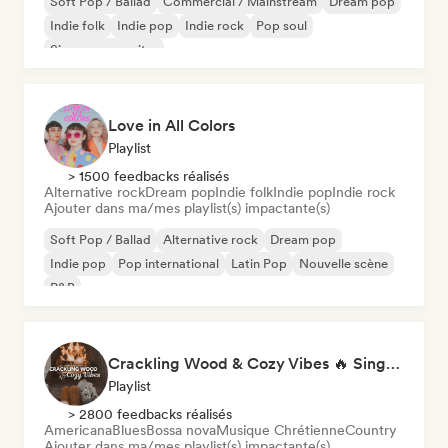
Soft Pop / Ballad
Commercial / Mainstream
Dream pop
Indie folk
Indie pop
Indie rock
Pop soul
Singer-songwriter
Love in All Colors
Playlist
> 1500 feedbacks réalisés
Alternative rock
Dream pop
Indie folk
Indie pop
Indie rock
Ajouter dans ma/mes playlist(s) impactante(s)
Soft Pop / Ballad
Alternative rock
Dream pop
Indie pop
Pop international
Latin Pop
Nouvelle scène
R&B
Crackling Wood & Cozy Vibes 🔥 Singer-Songwriter, Dream Pop & Bedroom Pop
Playlist
> 2800 feedbacks réalisés
Americana
Blues
Bossa nova
Musique Chrétienne
Country
Ajouter dans ma/mes playlist(s) impactante(s)