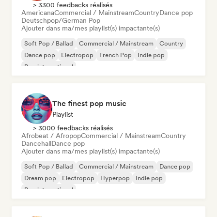
> 3300 feedbacks réalisés
Americana
Commercial / Mainstream
Country
Dance pop
Deutschpop/German Pop
Ajouter dans ma/mes playlist(s) impactante(s)
Soft Pop / Ballad
Commercial / Mainstream
Country
Dance pop
Electropop
French Pop
Indie pop
Pop international
The finest pop music
Playlist
> 3000 feedbacks réalisés
Afrobeat / Afropop
Commercial / Mainstream
Country
Dancehall
Dance pop
Ajouter dans ma/mes playlist(s) impactante(s)
Soft Pop / Ballad
Commercial / Mainstream
Dance pop
Dream pop
Electropop
Hyperpop
Indie pop
Pop international