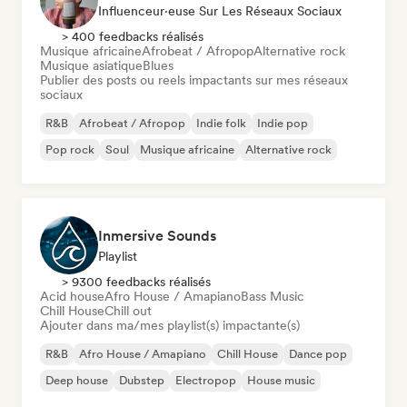
Influenceur·euse Sur Les Réseaux Sociaux
> 400 feedbacks réalisés
Musique africaine
Afrobeat / Afropop
Alternative rock
Musique asiatique
Blues
Publier des posts ou reels impactants sur mes réseaux
sociaux
R&B
Afrobeat / Afropop
Indie folk
Indie pop
Pop rock
Soul
Musique africaine
Alternative rock
Inmersive Sounds
Playlist
> 9300 feedbacks réalisés
Acid house
Afro House / Amapiano
Bass Music
Chill House
Chill out
Ajouter dans ma/mes playlist(s) impactante(s)
R&B
Afro House / Amapiano
Chill House
Dance pop
Deep house
Dubstep
Electropop
House music