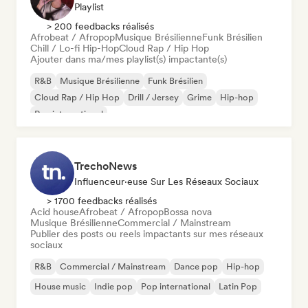
Playlist
> 200 feedbacks réalisés
Afrobeat / Afropop
Musique Brésilienne
Funk Brésilien
Chill / Lo-fi Hip-Hop
Cloud Rap / Hip Hop
Ajouter dans ma/mes playlist(s) impactante(s)
R&B
Musique Brésilienne
Funk Brésilien
Cloud Rap / Hip Hop
Drill / Jersey
Grime
Hip-hop
Rap international
TrechoNews
Influenceur·euse Sur Les Réseaux Sociaux
> 1700 feedbacks réalisés
Acid house
Afrobeat / Afropop
Bossa nova
Musique Brésilienne
Commercial / Mainstream
Publier des posts ou reels impactants sur mes réseaux
sociaux
R&B
Commercial / Mainstream
Dance pop
Hip-hop
House music
Indie pop
Pop international
Latin Pop