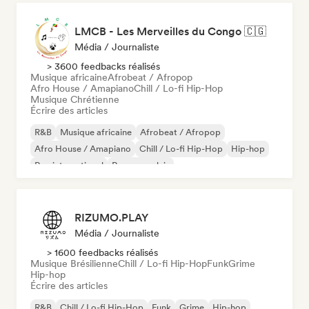
LMCB - Les Merveilles du Congo 🇨🇬
Média / Journaliste
> 3600 feedbacks réalisés
Musique africaine
Afrobeat / Afropop
Afro House / Amapiano
Chill / Lo-fi Hip-Hop
Musique Chrétienne
Écrire des articles
R&B
Musique africaine
Afrobeat / Afropop
Afro House / Amapiano
Chill / Lo-fi Hip-Hop
Hip-hop
Rap international
Rap en anglais
RIZUMO.PLAY
Média / Journaliste
> 1600 feedbacks réalisés
Musique Brésilienne
Chill / Lo-fi Hip-Hop
Funk
Grime
Hip-hop
Écrire des articles
R&B
Chill / Lo-fi Hip-Hop
Funk
Grime
Hip-hop