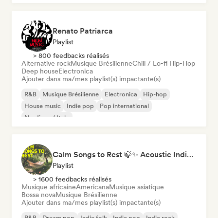
Renato Patriarca
Playlist
> 800 feedbacks réalisés
Alternative rock
Musique Brésilienne
Chill / Lo-fi Hip-Hop
Deep house
Electronica
Ajouter dans ma/mes playlist(s) impactante(s)
R&B
Musique Brésilienne
Electronica
Hip-hop
House music
Indie pop
Pop international
Nu-disco / Italo
Calm Songs to Rest 🍃✨ Acoustic Indie Folk & Singer-Songwriter
Playlist
> 1600 feedbacks réalisés
Musique africaine
Americana
Musique asiatique
Bossa nova
Musique Brésilienne
Ajouter dans ma/mes playlist(s) impactante(s)
R&B
Dream pop
Indie folk
Indie pop
Indie rock