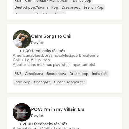
R&B
Commercial / Mainstream
Dance pop
Deutschpop/German Pop
Dream pop
French Pop
Hyperpop
Pop international
Calm Songs to Chill
Playlist
> 1100 feedbacks réalisés
Americana
Blues
Bossa nova
Musique Brésilienne
Chill / Lo-fi Hip-Hop
Ajouter dans ma/mes playlist(s) impactante(s)
R&B
Americana
Bossa nova
Dream pop
Indie folk
Indie pop
Shoegaze
Singer-songwriter
POV: I'm in my Villain Era
Playlist
> 2000 feedbacks réalisés
Alternative rock
Chill / Lo-fi Hip-Hop