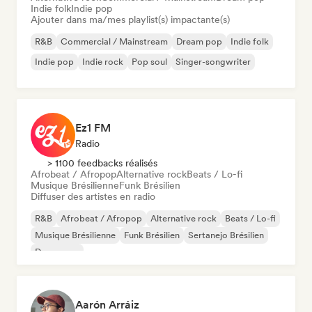
Indie folk
Indie pop
Ajouter dans ma/mes playlist(s) impactante(s)
R&B
Commercial / Mainstream
Dream pop
Indie folk
Indie pop
Indie rock
Pop soul
Singer-songwriter
Ez1 FM
Radio
> 1100 feedbacks réalisés
Afrobeat / Afropop
Alternative rock
Beats / Lo-fi
Musique Brésilienne
Funk Brésilien
Diffuser des artistes en radio
R&B
Afrobeat / Afropop
Alternative rock
Beats / Lo-fi
Musique Brésilienne
Funk Brésilien
Sertanejo Brésilien
Dance pop
Aarón Arráiz