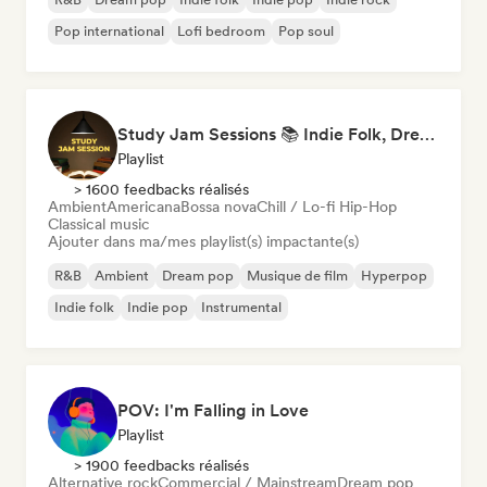
Pop international
Lofi bedroom
Pop soul
Study Jam Sessions 📚 Indie Folk, Dream Pop & Singer-Songwriter
Playlist
> 1600 feedbacks réalisés
Ambient
Americana
Bossa nova
Chill / Lo-fi Hip-Hop
Classical music
Ajouter dans ma/mes playlist(s) impactante(s)
R&B
Ambient
Dream pop
Musique de film
Hyperpop
Indie folk
Indie pop
Instrumental
POV: I'm Falling in Love
Playlist
> 1900 feedbacks réalisés
Alternative rock
Commercial / Mainstream
Dream pop