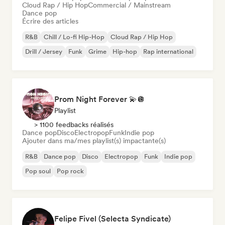
Cloud Rap / Hip Hop
Commercial / Mainstream
Dance pop
Écrire des articles
R&B
Chill / Lo-fi Hip-Hop
Cloud Rap / Hip Hop
Drill / Jersey
Funk
Grime
Hip-hop
Rap international
Prom Night Forever 💫🪩
Playlist
> 1100 feedbacks réalisés
Dance pop
Disco
Electropop
Funk
Indie pop
Ajouter dans ma/mes playlist(s) impactante(s)
R&B
Dance pop
Disco
Electropop
Funk
Indie pop
Pop soul
Pop rock
Felipe Fivel (Selecta Syndicate)