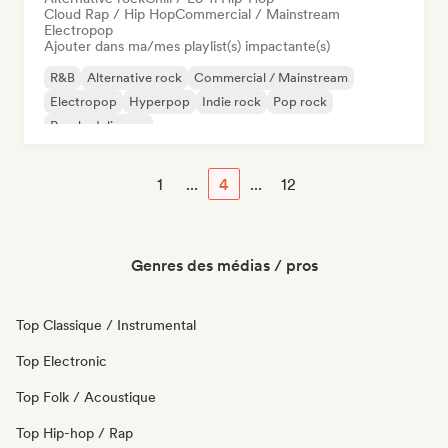
Cloud Rap / Hip Hop
Commercial / Mainstream
Electropop
Ajouter dans ma/mes playlist(s) impactante(s)
R&B
Alternative rock
Commercial / Mainstream
Electropop
Hyperpop
Indie rock
Pop rock
Psychedelic pop
1
...
4
...
12
Genres des médias / pros
Top Classique / Instrumental
Top Electronic
Top Folk / Acoustique
Top Hip-hop / Rap