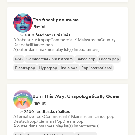
The finest pop music
Playlist
> 3000 feedbacks réalisés
Afrobeat / Afropop
Commercial / Mainstream
Country
Dancehall
Dance pop
Ajouter dans ma/mes playlist(s) impactante(s)
R&B
Commercial / Mainstream
Dance pop
Dream pop
Electropop
Hyperpop
Indie pop
Pop international
Born This Way: Unapologetically Queer
Playlist
> 2500 feedbacks réalisés
Alternative rock
Commercial / Mainstream
Dance pop
Deutschpop/German Pop
Dream pop
Ajouter dans ma/mes playlist(s) impactante(s)