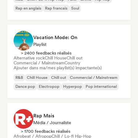
Rap en anglais
Rap francais
Soul
Vacation Mode: On
Playlist
> 2400 feedbacks réalisés
Alternative rock
Chill House
Chill out
Commercial / Mainstream
Country
Ajouter dans ma/mes playlist(s) impactante(s)
R&B
Chill House
Chill out
Commercial / Mainstream
Dance pop
Electropop
Hyperpop
Pop international
Rap Mais
Média / Journaliste
> 1700 feedbacks réalisés
Afrobeat / Afropop
Chill / Lo-fi Hip-Hop