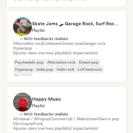
Indie rock
Pop international
Pop rock
Skate Jams 🛹 Garage Rock, Surf Rock & Neo-Psych
Playlist
> 1800 feedbacks réalisés
Alternative rock
Coldwave
Dream pop
Garage rock
Hyperpop
Ajouter dans ma/mes playlist(s) impactante(s)
Psychedelic pop
Alternative rock
Dream pop
Hyperpop
Indie pop
Indie rock
Lofi bedroom
Pop rock
Happy Music
Playlist
> 1800 feedbacks réalisés
Afrobeat / Afropop
Commercial / Mainstream
Dance pop
Electropop
Funk
Ajouter dans ma/mes playlist(s) impactante(s)