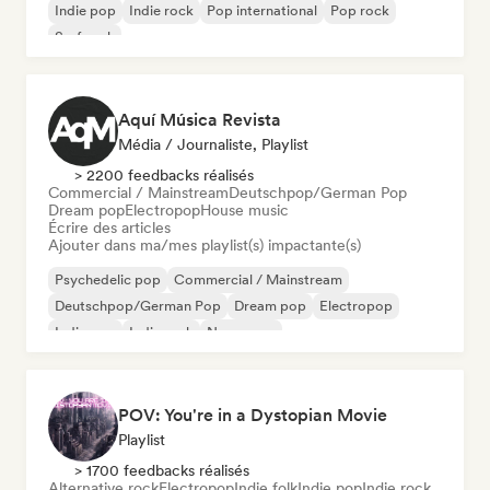
Indie pop
Indie rock
Pop international
Pop rock
Surf rock
Aquí Música Revista
Média / Journaliste, Playlist
> 2200 feedbacks réalisés
Commercial / Mainstream
Deutschpop/German Pop
Dream pop
Electropop
House music
Écrire des articles
Ajouter dans ma/mes playlist(s) impactante(s)
Psychedelic pop
Commercial / Mainstream
Deutschpop/German Pop
Dream pop
Electropop
Indie pop
Indie rock
New wave
POV: You're in a Dystopian Movie
Playlist
> 1700 feedbacks réalisés
Alternative rock
Electropop
Indie folk
Indie pop
Indie rock