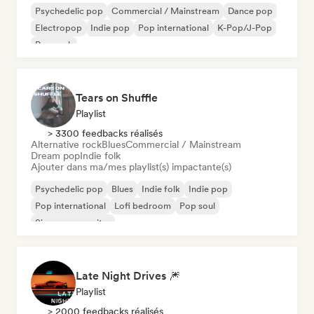
Psychedelic pop
Commercial / Mainstream
Dance pop
Electropop
Indie pop
Pop international
K-Pop/J-Pop
Pop rock
Tears on Shuffle
Playlist
> 3300 feedbacks réalisés
Alternative rock
Blues
Commercial / Mainstream
Dream pop
Indie folk
Ajouter dans ma/mes playlist(s) impactante(s)
Psychedelic pop
Blues
Indie folk
Indie pop
Pop international
Lofi bedroom
Pop soul
Singer-songwriter
Late Night Drives 🎆
Playlist
> 2000 feedbacks réalisés