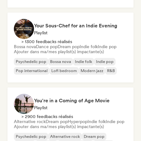
Your Sous-Chef for an Indie Evening
Playlist
> 1300 feedbacks réalisés
Bossa nova
Dance pop
Dream pop
Indie folk
Indie pop
Ajouter dans ma/mes playlist(s) impactante(s)
Psychedelic pop
Bossa nova
Indie folk
Indie pop
Pop international
Lofi bedroom
Modern jazz
R&B
You're in a Coming of Age Movie
Playlist
> 2900 feedbacks réalisés
Alternative rock
Dream pop
Hyperpop
Indie folk
Indie pop
Ajouter dans ma/mes playlist(s) impactante(s)
Psychedelic pop
Alternative rock
Dream pop