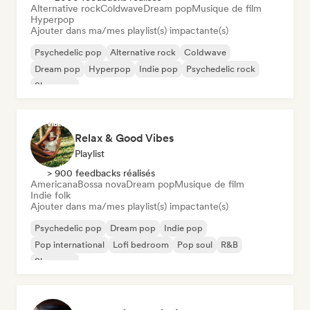
Alternative rock
Coldwave
Dream pop
Musique de film
Hyperpop
Ajouter dans ma/mes playlist(s) impactante(s)
Psychedelic pop
Alternative rock
Coldwave
Dream pop
Hyperpop
Indie pop
Psychedelic rock
Shoegaze
Relax & Good Vibes
Playlist
> 900 feedbacks réalisés
Americana
Bossa nova
Dream pop
Musique de film
Indie folk
Ajouter dans ma/mes playlist(s) impactante(s)
Psychedelic pop
Dream pop
Indie pop
Pop international
Lofi bedroom
Pop soul
R&B
Shoegaze