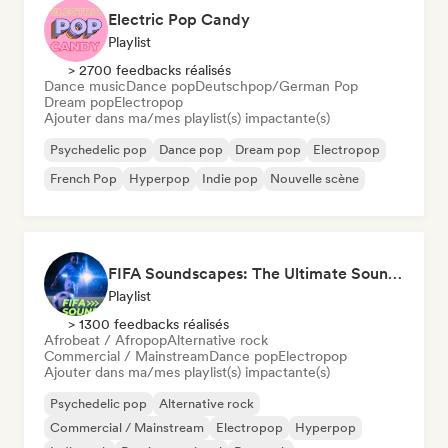
Electric Pop Candy
Playlist
> 2700 feedbacks réalisés
Dance music
Dance pop
Deutschpop/German Pop
Dream pop
Electropop
Ajouter dans ma/mes playlist(s) impactante(s)
Psychedelic pop
Dance pop
Dream pop
Electropop
French Pop
Hyperpop
Indie pop
Nouvelle scène
FIFA Soundscapes: The Ultimate Soundtrack ⚽️ Festival Indie, Electropop & Dance Anthems
Playlist
> 1300 feedbacks réalisés
Afrobeat / Afropop
Alternative rock
Commercial / Mainstream
Dance pop
Electropop
Ajouter dans ma/mes playlist(s) impactante(s)
Psychedelic pop
Alternative rock
Commercial / Mainstream
Electropop
Hyperpop