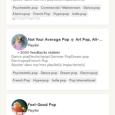
Psychedelic pop
Commercial / Mainstream
Dance pop
Electropop
French Pop
Hyperpop
Indie pop
Pop international
Not Your Average Pop 🛸 Art Pop, Alt-Pop & Indie Pop
Playlist
> 2000 feedbacks réalisés
Dance pop
Deutschpop/German Pop
Dream pop
Electropop
French Pop
Ajouter dans ma/mes playlist(s) impactante(s)
Psychedelic pop
Dance pop
Dream pop
Electropop
French Pop
Hyperpop
Indie pop
Pop international
Feel-Good Pop
Playlist