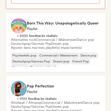
Born This Way: Unapologetically Queer
Playlist
> 2500 feedbacks réalisés
Alternative rock
Commercial / Mainstream
Dance pop
Deutschpop/German Pop
Dream pop
Ajouter dans ma/mes playlist(s) impactante(s)
Psychedelic pop
Commercial / Mainstream
Dance pop
Deutschpop/German Pop
Dream pop
French Pop
Hyperpop
Pop international
Pop Perfection
Playlist
> 1700 feedbacks réalisés
Afrobeat / Afropop
Commercial / Mainstream
Dance pop
Deutschpop/German Pop
Dream pop
Ajouter dans ma/mes playlist(s) impactante(s)