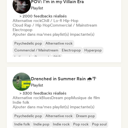
POV: I'm in my Villain Era
Playlist
> 2000 feedbacks réalisés
Alternative rock
Chill / Lo-fi Hip-Hop
Cloud Rap / Hip Hop
Commercial / Mainstream
Electropop
Ajouter dans ma/mes playlist(s) impactante(s)
Psychedelic pop
Alternative rock
Commercial / Mainstream
Electropop
Hyperpop
Indie rock
Pop rock
R&B
Drenched in Summer Rain 🌧️🌴
Playlist
> 3300 feedbacks réalisés
Alternative rock
Blues
Dream pop
Musique de film
Indie folk
Ajouter dans ma/mes playlist(s) impactante(s)
Psychedelic pop
Alternative rock
Dream pop
Indie folk
Indie pop
Indie rock
Pop rock
Pop soul