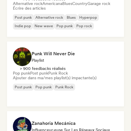
Alternative rock
Americana
Blues
Country
Garage rock
Écrire des articles
Post punk
Alternative rock
Blues
Hyperpop
Indie pop
New wave
Pop punk
Pop rock
Punk Will Never Die
Playlist
> 900 feedbacks réalisés
Pop punk
Post punk
Punk Rock
Ajouter dans ma/mes playlist(s) impactante(s)
Post punk
Pop punk
Punk Rock
Zanahoria Mecánica
Influenceur·euse Sur Les Réseaux Sociaux