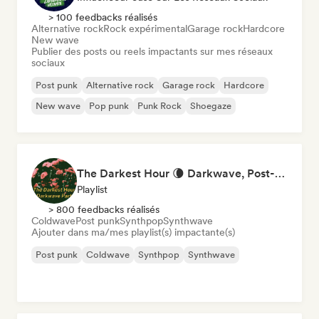
> 100 feedbacks réalisés
Alternative rock
Rock expérimental
Garage rock
Hardcore
New wave
Publier des posts ou reels impactants sur mes réseaux
sociaux
Post punk
Alternative rock
Garage rock
Hardcore
New wave
Pop punk
Punk Rock
Shoegaze
The Darkest Hour 🌘 Darkwave, Post-Punk & Coldwave
Playlist
> 800 feedbacks réalisés
Coldwave
Post punk
Synthpop
Synthwave
Ajouter dans ma/mes playlist(s) impactante(s)
Post punk
Coldwave
Synthpop
Synthwave