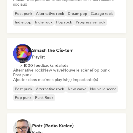
sociaux
Post punk
Alternative rock
Dream pop
Garage rock
Indie pop
Indie rock
Pop rock
Progressive rock
Smash the Cis-tem
Playlist
> 1000 feedbacks réalisés
Alternative rock
New wave
Nouvelle scène
Pop punk
Post punk
Ajouter dans ma/mes playlist(s) impactante(s)
Post punk
Alternative rock
New wave
Nouvelle scène
Pop punk
Punk Rock
Piotr (Radio Kielce)
Radio