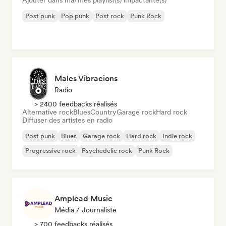
Ajouter dans ma/mes playlist(s) impactante(s)
Post punk
Pop punk
Post rock
Punk Rock
Males Vibracions
Radio
> 2400 feedbacks réalisés
Alternative rock
Blues
Country
Garage rock
Hard rock
Diffuser des artistes en radio
Post punk
Blues
Garage rock
Hard rock
Indie rock
Progressive rock
Psychedelic rock
Punk Rock
Amplead Music
Média / Journaliste
> 700 feedbacks réalisés