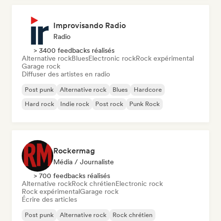
Improvisando Radio
Radio
> 3400 feedbacks réalisés
Alternative rock
Blues
Electronic rock
Rock expérimental
Garage rock
Diffuser des artistes en radio
Post punk
Alternative rock
Blues
Hardcore
Hard rock
Indie rock
Post rock
Punk Rock
Rockermag
Média / Journaliste
> 700 feedbacks réalisés
Alternative rock
Rock chrétien
Electronic rock
Rock expérimental
Garage rock
Écrire des articles
Post punk
Alternative rock
Rock chrétien