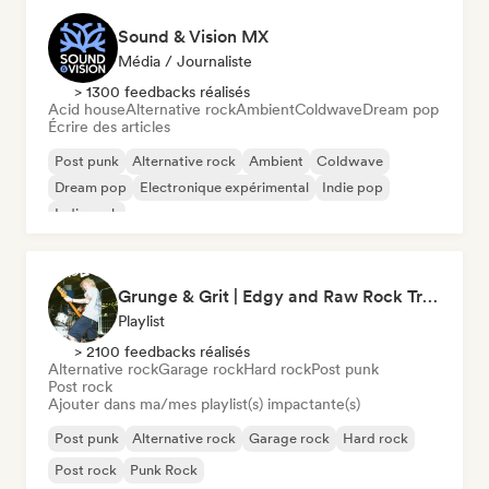
Sound & Vision MX
Média / Journaliste
> 1300 feedbacks réalisés
Acid house
Alternative rock
Ambient
Coldwave
Dream pop
Écrire des articles
Post punk
Alternative rock
Ambient
Coldwave
Dream pop
Electronique expérimental
Indie pop
Indie rock
Grunge & Grit | Edgy and Raw Rock Tracks
Playlist
> 2100 feedbacks réalisés
Alternative rock
Garage rock
Hard rock
Post punk
Post rock
Ajouter dans ma/mes playlist(s) impactante(s)
Post punk
Alternative rock
Garage rock
Hard rock
Post rock
Punk Rock