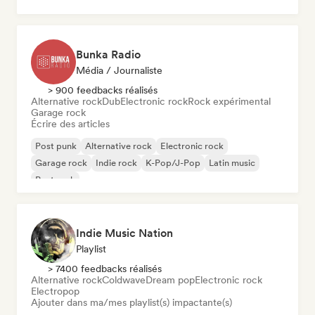
Bunka Radio
Média / Journaliste
> 900 feedbacks réalisés
Alternative rock
Dub
Electronic rock
Rock expérimental
Garage rock
Écrire des articles
Post punk
Alternative rock
Electronic rock
Garage rock
Indie rock
K-Pop/J-Pop
Latin music
Post rock
Indie Music Nation
Playlist
> 7400 feedbacks réalisés
Alternative rock
Coldwave
Dream pop
Electronic rock
Electropop
Ajouter dans ma/mes playlist(s) impactante(s)