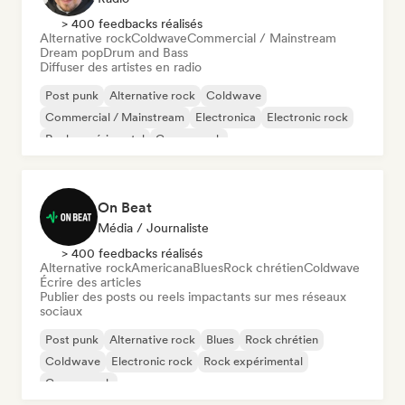
> 400 feedbacks réalisés
Alternative rock
Coldwave
Commercial / Mainstream
Dream pop
Drum and Bass
Diffuser des artistes en radio
Post punk
Alternative rock
Coldwave
Commercial / Mainstream
Electronica
Electronic rock
Rock expérimental
Garage rock
On Beat
Média / Journaliste
> 400 feedbacks réalisés
Alternative rock
Americana
Blues
Rock chrétien
Coldwave
Écrire des articles
Publier des posts ou reels impactants sur mes réseaux
sociaux
Post punk
Alternative rock
Blues
Rock chrétien
Coldwave
Electronic rock
Rock expérimental
Garage rock