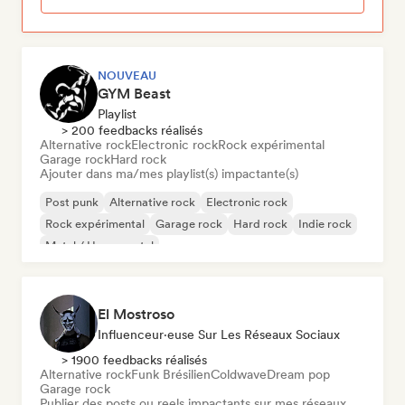
NOUVEAU
GYM Beast
Playlist
> 200 feedbacks réalisés
Alternative rock
Electronic rock
Rock expérimental
Garage rock
Hard rock
Ajouter dans ma/mes playlist(s) impactante(s)
Post punk
Alternative rock
Electronic rock
Rock expérimental
Garage rock
Hard rock
Indie rock
Metal / Heavy metal
El Mostroso
Influenceur·euse Sur Les Réseaux Sociaux
> 1900 feedbacks réalisés
Alternative rock
Funk Brésilien
Coldwave
Dream pop
Garage rock
Publier des posts ou reels impactants sur mes réseaux