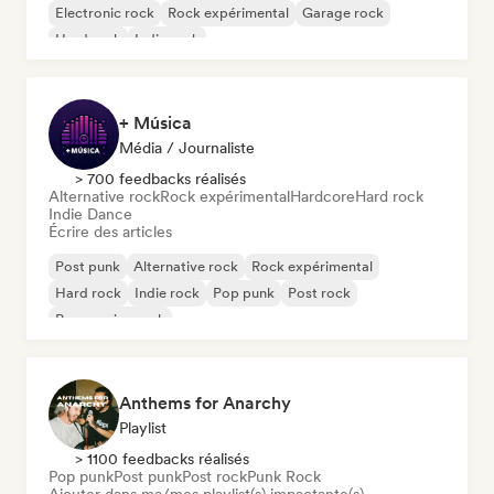
Electronic rock
Rock expérimental
Garage rock
Hard rock
Indie rock
+ Música
Média / Journaliste
> 700 feedbacks réalisés
Alternative rock
Rock expérimental
Hardcore
Hard rock
Indie Dance
Écrire des articles
Post punk
Alternative rock
Rock expérimental
Hard rock
Indie rock
Pop punk
Post rock
Progressive rock
Anthems for Anarchy
Playlist
> 1100 feedbacks réalisés
Pop punk
Post punk
Post rock
Punk Rock