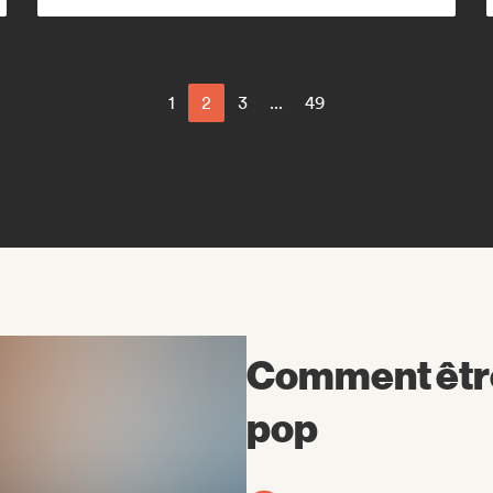
1
2
3
...
49
Comment être 
pop