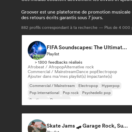
Groover est une plateforme de promotion musicale qui
des retours écrits garantis sous 7 jours.
882
profils correspondant à ta recherche — Plus de 4 000 
FIFA Soundscapes: The Ultimate Soundtrack ⚽️ Festival Indie, Electropop & Dance Anthems
Playlist
> 1300 feedbacks réalisés
Afrobeat / Afropop
Alternative rock
Commercial / Mainstream
Dance pop
Electropop
Ajouter dans ma/mes playlist(s) impactante(s)
Commercial / Mainstream
Electropop
Hyperpop
Pop international
Pop rock
Psychedelic pop
Synthpop
Dance pop
Skate Jams 🛹 Garage Rock, Surf Rock & Neo-Psych