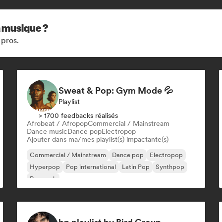
a musique ?
 pros.
Sweat & Pop: Gym Mode 💦
Playlist
> 1700 feedbacks réalisés
Afrobeat / Afropop
Commercial / Mainstream
Dance music
Dance pop
Electropop
Ajouter dans ma/mes playlist(s) impactante(s)
Commercial / Mainstream
Dance pop
Electropop
Hyperpop
Pop international
Latin Pop
Synthpop
Pop rock