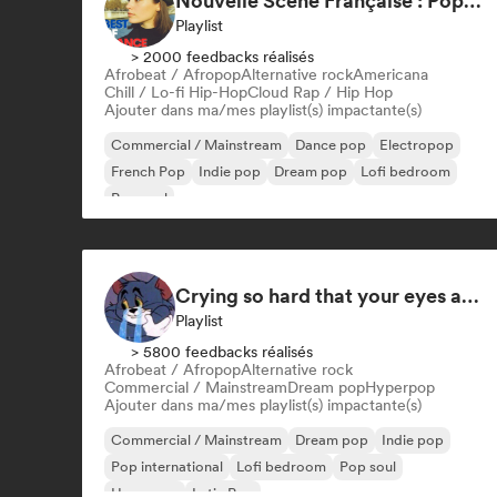
Nouvelle Scène Française : Pop, Indie & Chanson Émergente
Playlist
> 2000 feedbacks réalisés
Afrobeat / Afropop
Alternative rock
Americana
Chill / Lo-fi Hip-Hop
Cloud Rap / Hip Hop
Ajouter dans ma/mes playlist(s) impactante(s)
Commercial / Mainstream
Dance pop
Electropop
French Pop
Indie pop
Dream pop
Lofi bedroom
Pop soul
Crying so hard that your eyes are puffy
Playlist
> 5800 feedbacks réalisés
Afrobeat / Afropop
Alternative rock
Commercial / Mainstream
Dream pop
Hyperpop
Ajouter dans ma/mes playlist(s) impactante(s)
Commercial / Mainstream
Dream pop
Indie pop
Pop international
Lofi bedroom
Pop soul
Hyperpop
Latin Pop