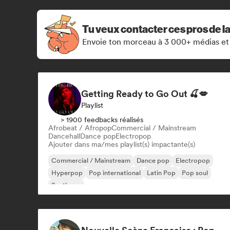
Tu veux contacter ces pros de l
Envoie ton morceau à 3 000+ médias et
Getting Ready to Go Out 🍒💋
Playlist
> 1900 feedbacks réalisés
Afrobeat / Afropop
Commercial / Mainstream
Dancehall
Dance pop
Electropop
Ajouter dans ma/mes playlist(s) impactante(s)
Commercial / Mainstream
Dance pop
Electropop
Hyperpop
Pop international
Latin Pop
Pop soul
Synthpop