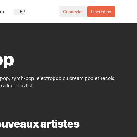
ro
FR
Connexion
Inscription
op
e pop, synth-pop, electropop ou dream pop et reçois
à leur playlist.
nouveaux artistes
.