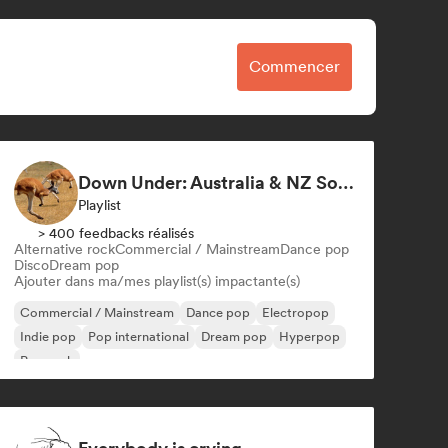
Commencer
Down Under: Australia & NZ Soundscape
Playlist
> 400 feedbacks réalisés
Alternative rock
Commercial / Mainstream
Dance pop
Disco
Dream pop
Ajouter dans ma/mes playlist(s) impactante(s)
Commercial / Mainstream
Dance pop
Electropop
Indie pop
Pop international
Dream pop
Hyperpop
Pop rock