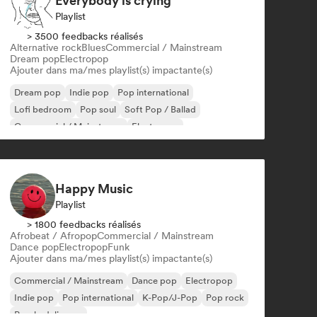
Everybody is crying
Playlist
> 3500 feedbacks réalisés
Alternative rock
Blues
Commercial / Mainstream
Dream pop
Electropop
Ajouter dans ma/mes playlist(s) impactante(s)
Dream pop
Indie pop
Pop international
Lofi bedroom
Pop soul
Soft Pop / Ballad
Commercial / Mainstream
Electropop
Happy Music
Playlist
> 1800 feedbacks réalisés
Afrobeat / Afropop
Commercial / Mainstream
Dance pop
Electropop
Funk
Ajouter dans ma/mes playlist(s) impactante(s)
Commercial / Mainstream
Dance pop
Electropop
Indie pop
Pop international
K-Pop/J-Pop
Pop rock
Psychedelic pop