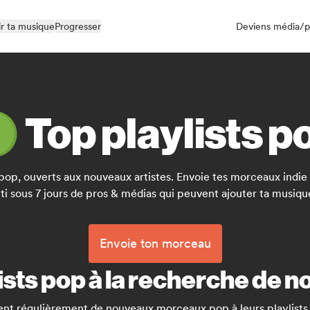
r ta musique
Progresser
Deviens média/p
 Top playlists p
s pop, ouverts aux nouveaux artistes. Envoie tes morceaux indi
ti sous 7 jours de pros & médias qui peuvent ajouter ta musique 
Envoie ton morceau
ists pop à la recherche de 
ent régulièrement de nouveaux morceaux pop à leurs playlists