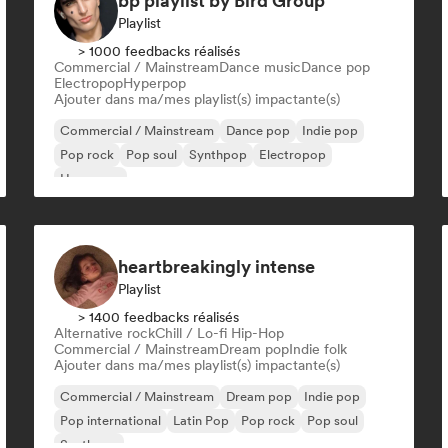
bp playlist by Bird Group
Playlist
> 1000 feedbacks réalisés
Commercial / Mainstream
Dance music
Dance pop
Electropop
Hyperpop
Ajouter dans ma/mes playlist(s) impactante(s)
Commercial / Mainstream
Dance pop
Indie pop
Pop rock
Pop soul
Synthpop
Electropop
Hyperpop
heartbreakingly intense
Playlist
> 1400 feedbacks réalisés
Alternative rock
Chill / Lo-fi Hip-Hop
Commercial / Mainstream
Dream pop
Indie folk
Ajouter dans ma/mes playlist(s) impactante(s)
Commercial / Mainstream
Dream pop
Indie pop
Pop international
Latin Pop
Pop rock
Pop soul
Synthpop