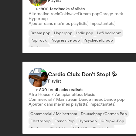
Playlist
> 1800 feedbacks réalisés
Alternative rock
Coldwave
Dream pop
Garage rock
Hyperpop
Ajouter dans ma/mes playlist(s) impactante(s)
Dream pop
Hyperpop
Indie pop
Lofi bedroom
Pop rock
Progressive pop
Psychedelic pop
Synthpop
Cardio Club: Don't Stop! 💦
Playlist
> 800 feedbacks réalisés
Afro House / Amapiano
Bass Music
Commercial / Mainstream
Dance music
Dance pop
Ajouter dans ma/mes playlist(s) impactante(s)
Commercial / Mainstream
Deutschpop/German Pop
Electropop
French Pop
Hyperpop
K-Pop/J-Pop
Nederpop/Dutch Pop
Polski Pop/Polish Pop