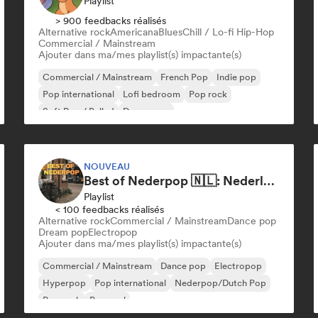
Playlist
> 900 feedbacks réalisés
Alternative rock
Americana
Blues
Chill / Lo-fi Hip-Hop
Commercial / Mainstream
Ajouter dans ma/mes playlist(s) impactante(s)
Commercial / Mainstream
French Pop
Indie pop
Pop international
Lofi bedroom
Pop rock
Soft Pop / Ballad
Dream pop
NOUVEAU
Best of Nederpop 🇳🇱: Nederlandstalige Pop & Hollandse Hits
Playlist
< 100 feedbacks réalisés
Alternative rock
Commercial / Mainstream
Dance pop
Dream pop
Electropop
Ajouter dans ma/mes playlist(s) impactante(s)
Commercial / Mainstream
Dance pop
Electropop
Hyperpop
Pop international
Nederpop/Dutch Pop
Pop rock
Pop soul