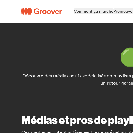
Comment ça marche
Promouvoi

Découvre des médias actifs spécialisés en playlist
un retour garan
Médias et pros de playl
Ces médias écoutent activement les envois et ajout