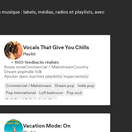
usique : labels, médias, radios et playlists, avec
Vocals That Give You Chills
Playlist
> 1500 feedbacks réalisés
Bossa nova
Commercial / Mainstream
Country
Dream pop
Indie folk
Ajouter dans ma/mes playlist(s) impactante(s)
Commercial / Mainstream
Dream pop
Indie pop
Pop international
Lofi bedroom
Pop soul
Soft Pop / Ballad
Latin Pop
Vacation Mode: On