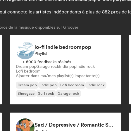
 connecte les artistes indépendants à plus de 882 pros de la m
pros de la musique disponibles sur
Groover
lo-fi indie bedroompop
Playlist
> 5000 feedbacks réalisés
Dream pop
Garage rock
Indie pop
Indie rock
Lofi bedroom
Ajouter dans ma/mes playlist(s) impactante(s)
Dream pop
Indie pop
Lofi bedroom
Indie rock
Shoegaze
Surf rock
Garage rock
Sad / Depressive / Romantic Songs