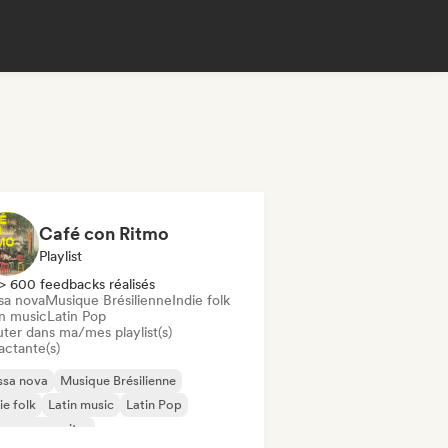
Café con Ritmo
Playlist
> 600 feedbacks réalisés
sa nova
Musique Brésilienne
Indie folk
in music
Latin Pop
uter dans ma/mes playlist(s)
actante(s)
ssa nova
Musique Brésilienne
ie folk
Latin music
Latin Pop
ger-songwriter