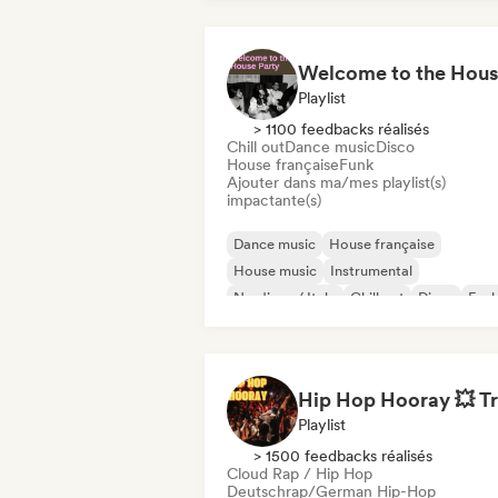
Playlist
> 1100 feedbacks réalisés
Chill out
Dance music
Disco
House française
Funk
Ajouter dans ma/mes playlist(s)
impactante(s)
Dance music
House française
House music
Instrumental
Nu-disco / Italo
Chill out
Disco
Fun
Playlist
> 1500 feedbacks réalisés
Cloud Rap / Hip Hop
Deutschrap/German Hip-Hop