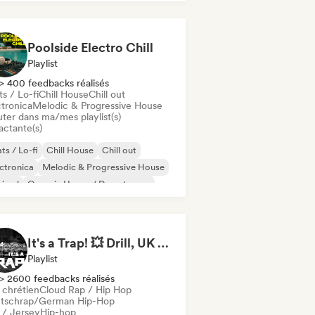
Poolside Electro Chill
Playlist
> 400 feedbacks réalisés
s / Lo-fi
Chill House
Chill out
ctronica
Melodic & Progressive House
uter dans ma/mes playlist(s)
actante(s)
ts / Lo-fi
Chill House
Chill out
ctronica
Melodic & Progressive House
nimal
Organic House / Downtempo
p hop
It's a Trap! 💥 Drill, UK Drill & Hard-Hitting Trap
Playlist
> 2600 feedbacks réalisés
 chrétien
Cloud Rap / Hip Hop
tschrap/German Hip-Hop
l / Jersey
Hip-hop