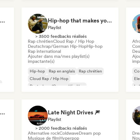
Welcome to the House Party
Hip-hop that makes you nod in silence
Playlist
> 3500 feedbacks réalisés
Rap chrétien
Cloud Rap / Hip Hop
Afr
Deutschrap/German Hip-Hop
Hip-hop
Com
Rap international
Deu
Ajouter dans ma/mes playlist(s)
Ajo
impactante(s)
imp
Hip-hop
Rap en anglais
Rap chrétien
Co
Cloud Rap / Hip Hop
El
k
Deutschrap/German Hip-Hop
Ind
Rap international
K-
Nederhop/Dutch Hip-Hop
Rap francais
Hip Hop Hooray 💥 Trap, Hype & Party Rap Bangers
Late Night Drives 🎆
Playlist
> 2000 feedbacks réalisés
Alternative rock
Coldwave
Dream pop
Dre
Musique de film
Hyperpop
Nou