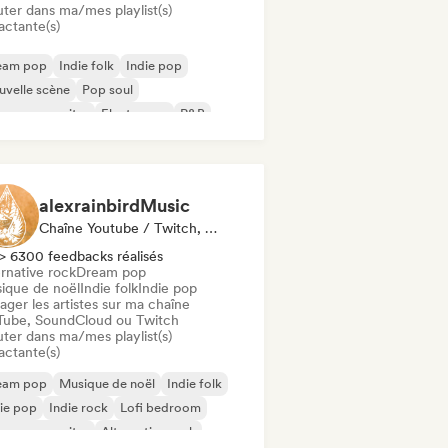
uter dans ma/mes playlist(s)
actante(s)
eam pop
Indie folk
Indie pop
velle scène
Pop soul
ger-songwriter
Electropop
R&B
alexrainbirdMusic
Chaîne Youtube / Twitch, Playlist
> 6300 feedbacks réalisés
rnative rock
Dream pop
ique de noël
Indie folk
Indie pop
ager les artistes sur ma chaîne
Tube, SoundCloud ou Twitch
uter dans ma/mes playlist(s)
actante(s)
eam pop
Musique de noël
Indie folk
ie pop
Indie rock
Lofi bedroom
ger-songwriter
Alternative rock