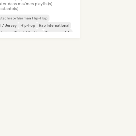
uter dans ma/mes playlist(s)
actante(s)
utschrap/German Hip-Hop
ll / Jersey
Hip-hop
Rap international
derhop/Dutch Hip-Hop
Rap en anglais
 francais
Rap/Trap Italiano