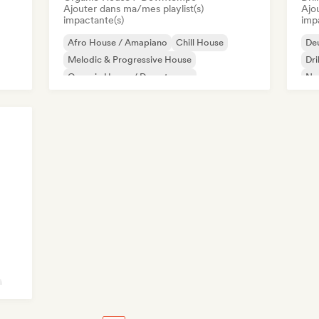
Ajouter dans ma/mes playlist(s)
Ajo
impactante(s)
imp
Afro House / Amapiano
Chill House
De
Melodic & Progressive House
Dri
Organic House / Downtempo
Ne
Rap