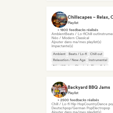
Playlist
> 1800 feedbacks réalisés
Ambient
Beats / Lo-fi
Chill out
Instrume
Néo / Modern Classical
Ajouter dans ma/mes playlist(s)
impactante(s)
Ambient
Beats / Lo-fi
Chill out
Relaxation / New Age
Instrumental
Néo / Modern Classical
Piano Solo
Backyard BBQ Jams
Playlist
> 2500 feedbacks réalisés
Chill / Lo-fi Hip-Hop
Country
Dance po
Deutschpop/German Pop
Electropop
Ajouter dans ma/mes playlist(s)