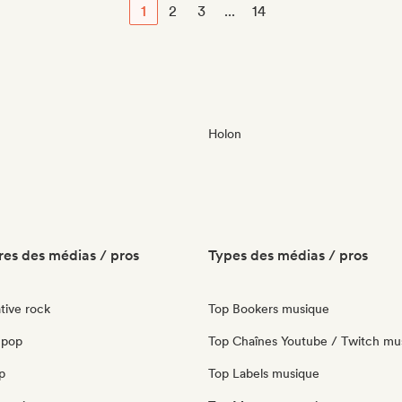
1
2
3
...
14
Holon
es des médias / pros
Types des médias / pros
tive rock
Top Bookers musique
 pop
Top Chaînes Youtube / Twitch mu
p
Top Labels musique