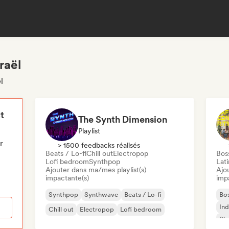
raël
l
t
The Synth Dimension
Playlist
r
> 1500 feedbacks réalisés
Beats / Lo-fi
Chill out
Electropop
Bos
Lofi bedroom
Synthpop
Lat
Ajouter dans ma/mes playlist(s)
Ajo
impactante(s)
imp
Synthpop
Synthwave
Beats / Lo-fi
Bo
Ind
Chill out
Electropop
Lofi bedroom
Sin