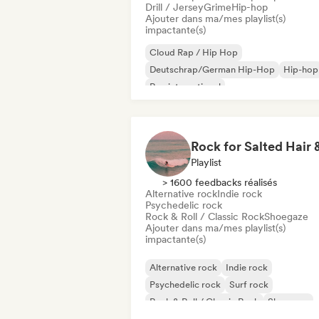
Drill / Jersey
Grime
Hip-hop
Ajouter dans ma/mes playlist(s)
impactante(s)
Cloud Rap / Hip Hop
Deutschrap/German Hip-Hop
Hip-hop
Rap international
Nederhop/Dutch Hip-Hop
Rap en angl
Rap francais
Rap/Trap Italiano
Playlist
> 1600 feedbacks réalisés
Alternative rock
Indie rock
Psychedelic rock
Rock & Roll / Classic Rock
Shoegaze
Ajouter dans ma/mes playlist(s)
impactante(s)
Alternative rock
Indie rock
Psychedelic rock
Surf rock
Rock & Roll / Classic Rock
Shoegaze