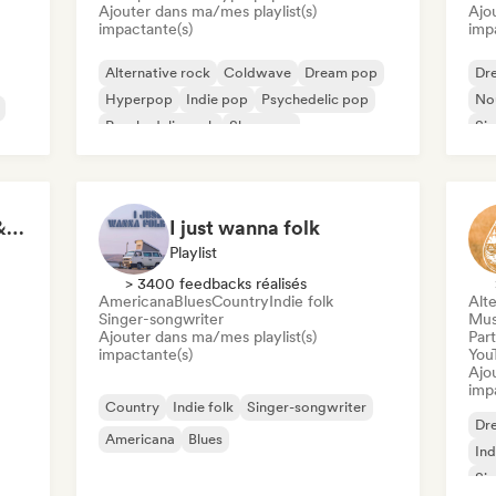
Ajouter dans ma/mes playlist(s)
Ajo
impactante(s)
imp
Alternative rock
Coldwave
Dream pop
Dr
Hyperpop
Indie pop
Psychedelic pop
Nou
Psychedelic rock
Shoegaze
Sin
ais
Rock for Salted Hair & Sandy Toes
I just wanna folk
Playlist
> 3400 feedbacks réalisés
Americana
Blues
Country
Indie folk
Alte
Singer-songwriter
Mus
Ajouter dans ma/mes playlist(s)
Part
impactante(s)
You
Ajo
imp
Country
Indie folk
Singer-songwriter
Dr
Americana
Blues
Ind
Sin