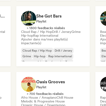
Chillscapes ~ Relax, Concentrate, Meditate, Sleep, Dream
She Got Bars
Playlist
> 1300 feedbacks réalisés
ntal
Cloud Rap / Hip Hop
Drill / Jersey
Grime
Beat
Hip-hop
Rap international
Ele
Ajouter dans ma/mes playlist(s)
Ajo
impactante(s)
imp
Cloud Rap / Hip Hop
Drill / Jersey
Bea
Grime
Hip-hop
Rap international
Ele
Rap en anglais
Rap francais
Trap
Mi
Tri
Oasis Grooves
Playlist
> 700 feedbacks réalisés
p
Afro House / Amapiano
Chill House
Rap
Melodic & Progressive House
Deu
Organic House / Downtempo
Dril