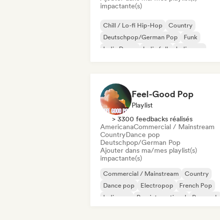
impactante(s)
Chill / Lo-fi Hip-Hop
Country
Deutschpop/German Pop
Funk
Indie Dance
Indie folk
Indie pop
Indie rock
Feel-Good Pop
Playlist
> 3300 feedbacks réalisés
Americana
Commercial / Mainstream
Country
Dance pop
Deutschpop/German Pop
Ajouter dans ma/mes playlist(s)
impactante(s)
Commercial / Mainstream
Country
Dance pop
Electropop
French Pop
Indie pop
Pop international
Pop rock