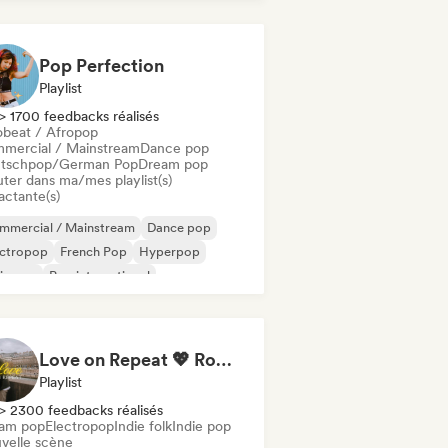
Pop Perfection
Playlist
> 1700 feedbacks réalisés
obeat / Afropop
mercial / Mainstream
Dance pop
tschpop/German Pop
Dream pop
uter dans ma/mes playlist(s)
actante(s)
mmercial / Mainstream
Dance pop
ectropop
French Pop
Hyperpop
ie pop
Pop international
Pop/J-Pop
Love on Repeat 💖 Romantic Indie Pop, Neo Soul & Singer-Songwriter
Playlist
> 2300 feedbacks réalisés
am pop
Electropop
Indie folk
Indie pop
velle scène