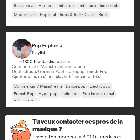
Bossa nova
Hip-hop
Indie folk
Indie pop
Indie rock
Modern jazz
Pop soul
Rock & Roll / Classic Rock
Pop Euphoria
Playlist
> 1800 feedbacks réalisés
Commercial / Mainstream
Dance pop
Deutschpop/German Pop
Electropop
French Pop
Ajouter dans ma/mes playlist(s) impactante(s)
Commercial / Mainstream
Dance pop
Electropop
French Pop
Hyperpop
Indie pop
Pop international
K-Pop/J-Pop
Tu veux contacter ces pros de la
musique ?
Envoie ton morceau à 3 000+ médias et