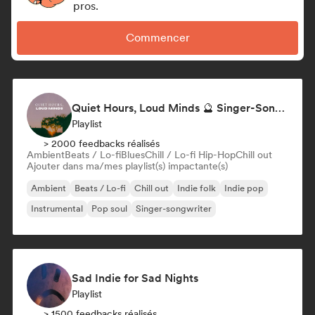
pros.
Commencer
Quiet Hours, Loud Minds 🔮 Singer-Songwriter, Bedroom Pop & Dream Pop
Playlist
> 2000 feedbacks réalisés
Ambient
Beats / Lo-fi
Blues
Chill / Lo-fi Hip-Hop
Chill out
Ajouter dans ma/mes playlist(s) impactante(s)
Ambient
Beats / Lo-fi
Chill out
Indie folk
Indie pop
Instrumental
Pop soul
Singer-songwriter
Sad Indie for Sad Nights
Playlist
> 1500 feedbacks réalisés