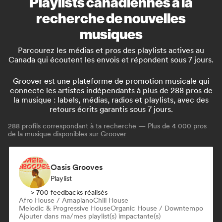
Playlists canadiennes à la
recherche de nouvelles
musiques
Parcourez les médias et pros des playlists actives au
Canada qui écoutent les envois et répondent sous 7 jours.
Groover est une plateforme de promotion musicale qui
connecte les artistes indépendants à plus de 288 pros de
la musique : labels, médias, radios et playlists, avec des
retours écrits garantis sous 7 jours.
288
profils correspondant à ta recherche — Plus de 4 000 pros
de la musique disponibles sur
Groover
Oasis Grooves
Playlist
> 700 feedbacks réalisés
Afro House / Amapiano
Chill House
Melodic & Progressive House
Organic House / Downtempo
Ajouter dans ma/mes playlist(s) impactante(s)