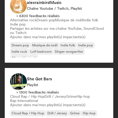
alexrainbirdMusic
Chaîne Youtube / Twitch, Playlist
> 6300 feedbacks réalisés
Alternative rock
Dream pop
Musique de noël
Indie folk
Indie pop
Partager les artistes sur ma chaîne YouTube, SoundCloud
ou Twitch
Ajouter dans ma/mes playlist(s) impactante(s)
Dream pop
Musique de noël
Indie folk
Indie pop
Indie rock
Lofi bedroom
Singer-songwriter
Alternative rock
She Got Bars
Playlist
> 1300 feedbacks réalisés
Cloud Rap / Hip Hop
Drill / Jersey
Grime
Hip-hop
Rap international
Ajouter dans ma/mes playlist(s) impactante(s)
Cloud Rap / Hip Hop
Drill / Jersey
Grime
Hip-hop