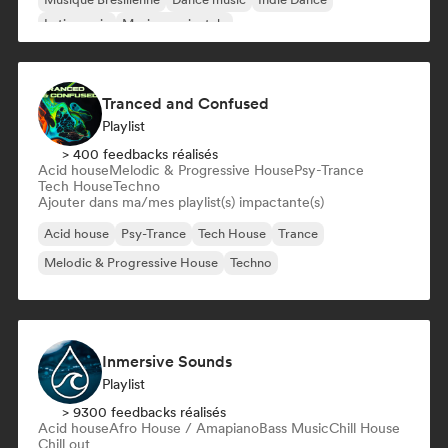
Latin music
Musique orientale
Tranced and Confused
Playlist
> 400 feedbacks réalisés
Acid house
Melodic & Progressive House
Psy-Trance
Tech House
Techno
Ajouter dans ma/mes playlist(s) impactante(s)
Acid house
Psy-Trance
Tech House
Trance
Melodic & Progressive House
Techno
Inmersive Sounds
Playlist
> 9300 feedbacks réalisés
Acid house
Afro House / Amapiano
Bass Music
Chill House
Chill out