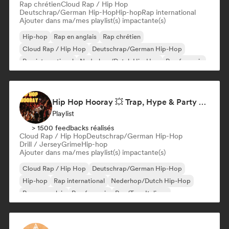
Rap chrétien
Cloud Rap / Hip Hop
Deutschrap/German Hip-Hop
Hip-hop
Rap international
Ajouter dans ma/mes playlist(s) impactante(s)
Hip-hop
Rap en anglais
Rap chrétien
Cloud Rap / Hip Hop
Deutschrap/German Hip-Hop
Rap international
Nederhop/Dutch Hip-Hop
Rap francais
Hip Hop Hooray 💥 Trap, Hype & Party Rap Bangers
Playlist
> 1500 feedbacks réalisés
Cloud Rap / Hip Hop
Deutschrap/German Hip-Hop
Drill / Jersey
Grime
Hip-hop
Ajouter dans ma/mes playlist(s) impactante(s)
Cloud Rap / Hip Hop
Deutschrap/German Hip-Hop
Hip-hop
Rap international
Nederhop/Dutch Hip-Hop
Rap en anglais
Rap francais
Rap/Trap Italiano