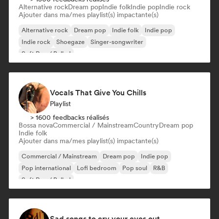
Alternative rock
Dream pop
Indie folk
Indie pop
Indie rock
Ajouter dans ma/mes playlist(s) impactante(s)
Alternative rock
Dream pop
Indie folk
Indie pop
Indie rock
Shoegaze
Singer-songwriter
Soft Pop / Ballad
Vocals That Give You Chills
Playlist
> 1600 feedbacks réalisés
Bossa nova
Commercial / Mainstream
Country
Dream pop
Indie folk
Ajouter dans ma/mes playlist(s) impactante(s)
Commercial / Mainstream
Dream pop
Indie pop
Pop international
Lofi bedroom
Pop soul
R&B
Soft Pop / Ballad
Sad songs to cry your eyes out