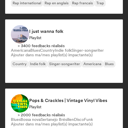
Rap international
Rap en anglais
Rap francais
Trap
I just wanna folk
Playlist
> 3400 feedbacks réalisés
Americana
Blues
Country
Indie folk
Singer-songwriter
Ajouter dans ma/mes playlist(s) impactante(s)
Country
Indie folk
Singer-songwriter
Americana
Blues
Pops & Crackles | Vintage Vinyl Vibes
Playlist
> 2000 feedbacks réalisés
Blues
Bossa nova
Sertanejo Brésilien
Disco
Funk
Ajouter dans ma/mes playlist(s) impactante(s)