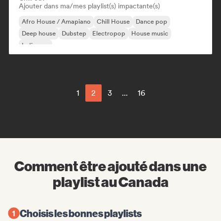
Ajouter dans ma/mes playlist(s) impactante(s)
Afro House / Amapiano
Chill House
Dance pop
Deep house
Dubstep
Electropop
House music
Indie pop
1
2
3
...
16
Comment être ajouté dans une
playlist au Canada
Choisis les bonnes playlists