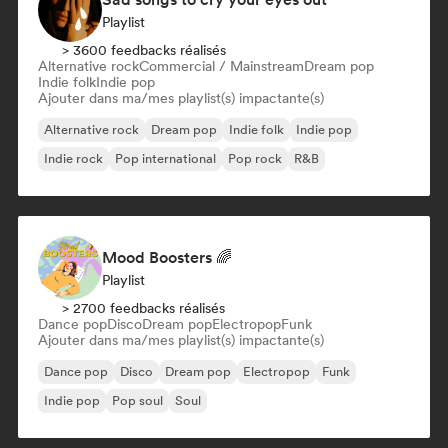
Playlist
> 3600 feedbacks réalisés
Alternative rock
Commercial / Mainstream
Dream pop
Indie folk
Indie pop
Ajouter dans ma/mes playlist(s) impactante(s)
Alternative rock
Dream pop
Indie folk
Indie pop
Indie rock
Pop international
Pop rock
R&B
Mood Boosters 🌈
Playlist
> 2700 feedbacks réalisés
Dance pop
Disco
Dream pop
Electropop
Funk
Ajouter dans ma/mes playlist(s) impactante(s)
Dance pop
Disco
Dream pop
Electropop
Funk
Indie pop
Pop soul
Soul