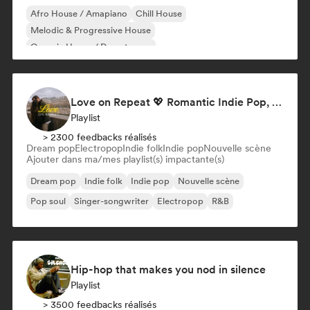
Afro House / Amapiano
Chill House
Melodic & Progressive House
Organic House / Downtempo
Love on Repeat 💖 Romantic Indie Pop, Neo Soul & Singer-Songwriter
Playlist
> 2300 feedbacks réalisés
Dream pop
Electropop
Indie folk
Indie pop
Nouvelle scène
Ajouter dans ma/mes playlist(s) impactante(s)
Dream pop
Indie folk
Indie pop
Nouvelle scène
Pop soul
Singer-songwriter
Electropop
R&B
Hip-hop that makes you nod in silence
Playlist
> 3500 feedbacks réalisés