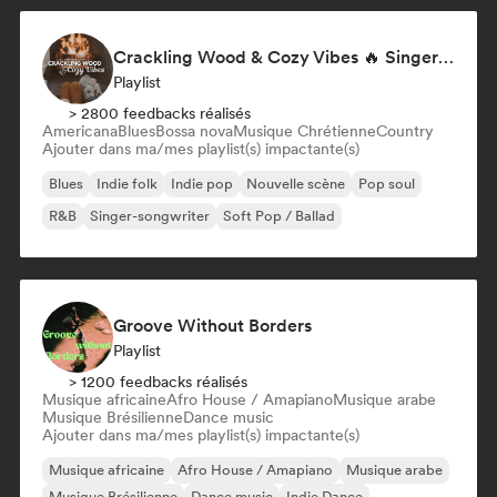
Crackling Wood & Cozy Vibes 🔥 Singer-Songwriter, Dream Pop & Bedroom Pop
Playlist
> 2800 feedbacks réalisés
Americana
Blues
Bossa nova
Musique Chrétienne
Country
Ajouter dans ma/mes playlist(s) impactante(s)
Blues
Indie folk
Indie pop
Nouvelle scène
Pop soul
R&B
Singer-songwriter
Soft Pop / Ballad
Groove Without Borders
Playlist
> 1200 feedbacks réalisés
Musique africaine
Afro House / Amapiano
Musique arabe
Musique Brésilienne
Dance music
Ajouter dans ma/mes playlist(s) impactante(s)
Musique africaine
Afro House / Amapiano
Musique arabe
Musique Brésilienne
Dance music
Indie Dance