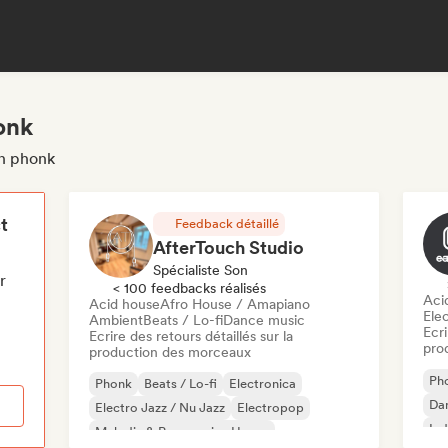
onk
on phonk
t
Feedback détaillé
AfterTouch Studio
Spécialiste Son
r
< 100 feedbacks réalisés
Aci
Acid house
Afro House / Amapiano
Ele
Ambient
Beats / Lo-fi
Dance music
Ecri
Ecrire des retours détaillés sur la
pro
production des morceaux
Ph
Phonk
Beats / Lo-fi
Electronica
Da
Electro Jazz / Nu Jazz
Electropop
Ind
Melodic & Progressive House