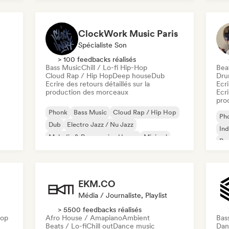
Melodic Techno
Nu-disco / Italo
ClockWork Music Paris
Spécialiste Son
> 100 feedbacks réalisés
Bass Music
Chill / Lo-fi Hip-Hop
Beat
Cloud Rap / Hip Hop
Deep house
Dub
Dru
Ecrire des retours détaillés sur la
Ecri
production des morceaux
Ecri
pro
Phonk
Bass Music
Cloud Rap / Hip Hop
Ph
Dub
Electro Jazz / Nu Jazz
Ind
Melodic & Progressive House
Minimal
Po
Reggae
EKM.CO
Média / Journaliste, Playlist
> 5500 feedbacks réalisés
Hop
Afro House / Amapiano
Ambient
Bas
Beats / Lo-fi
Chill out
Dance music
Dan