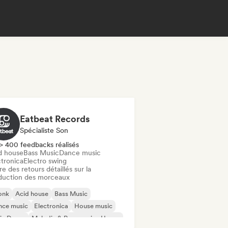
Eatbeat Records
Spécialiste Son
> 400 feedbacks réalisés
d house
Bass Music
Dance music
ctronica
Electro swing
re des retours détaillés sur la
duction des morceaux
onk
Acid house
Bass Music
nce music
Electronica
House music
ie Dance
Melodic & Progressive House