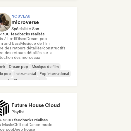
NOUVEAU
microverse
Spécialiste Son
< 100 feedbacks réalisés
s / Lo-fi
Disco
Dream pop
m and Bass
Musique de film
re des retours détaillés/constructifs
re des retours détaillés sur la
duction des morceaux
onk
Dream pop
Musique de film
ie pop
Instrumental
Pop international
p rock
Singer-songwriter
Future House Cloud
Playlist
> 5500 feedbacks réalisés
s Music
Chill out
Dance music
ce pop
Deep house