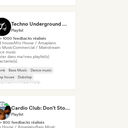
Techno Underground Rave Anthems by Orphium
Playlist
> 1000 feedbacks réalisés
d house
Afro House / Amapiano
s Music
Commercial / Mainstream
ce music
uter dans ma/mes playlist(s)
actante(s)
onk
Bass Music
Dance music
ep house
Dubstep
ctronique expérimental
se française
d Dance / Hardcore / Hardstyle
Cardio Club: Don't Stop! 💦
Playlist
> 800 feedbacks réalisés
o House / Amapiano
Bass Music