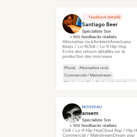
Feedback détaillé
Santiago Beer
Spécialiste Son
> 100 feedbacks réalisés
Alternative rock
Ambient
Americana
Beats / Lo-fi
Chill / Lo-fi Hip-Hop
Ecrire des retours détaillés sur la
production des morceaux
Phonk
Alternative rock
Commercial / Mainstream
Musique de film
Funky / Jackin House
Indie Dance
Indie folk
Indie pop
NOUVEAU
ansem
Spécialiste Son
< 100 feedbacks réalisés
Chill / Lo-fi Hip-Hop
Cloud Rap / Hip 
Commercial / Mainstream
Dream pop