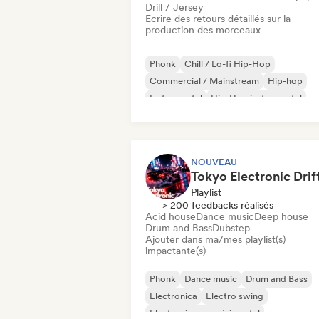
Drill / Jersey
Ecrire des retours détaillés sur la
production des morceaux
Phonk
Chill / Lo-fi Hip-Hop
Commercial / Mainstream
Hip-hop
Instrumental
Hip-Hop instrumental
Psy-Trance
Rap francais
NOUVEAU
Playlist
> 200 feedbacks réalisés
Acid house
Dance music
Deep house
Drum and Bass
Dubstep
Ajouter dans ma/mes playlist(s)
impactante(s)
Phonk
Dance music
Drum and Bass
Electronica
Electro swing
Electronique expérimental