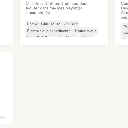
Chill House
Chill out
Drum and Bass
Com
Ajouter dans ma/mes playlist(s)
Dan
impactante(s)
Ajo
imp
Phonk
Chill House
Chill out
Ph
Electronique expérimental
House music
Da
Melodic & Progressive House
Minimal
De
Organic House / Downtempo
El
ce