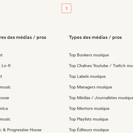
1
es des médias / pros
Types des médias / pros
nt
Top Bookers musique
 Lo-fi
Top Chaînes Youtube / Twitch mu
ut
Top Labels musique
 music
Top Managers musique
house
Top Médias / Journalistes musiqu
nica
Top Mentors musique
music
Top Playlists musique
c & Progressive House
Top Éditeurs musique