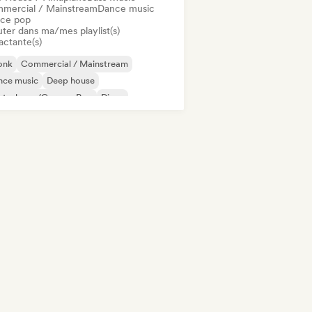
mercial / Mainstream
Dance music
ce pop
uter dans ma/mes playlist(s)
actante(s)
onk
Commercial / Mainstream
nce music
Deep house
utschpop/German Pop
Disco
ectropop
French Pop