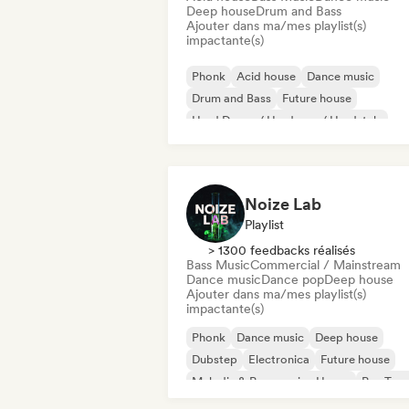
Deep house
Drum and Bass
Ajouter dans ma/mes playlist(s)
impactante(s)
Phonk
Acid house
Dance music
Drum and Bass
Future house
Hard Dance / Hardcore / Hardstyle
Hard Techno
Melodic & Progressive House
Noize Lab
Playlist
> 1300 feedbacks réalisés
Bass Music
Commercial / Mainstream
Dance music
Dance pop
Deep house
Ajouter dans ma/mes playlist(s)
impactante(s)
Phonk
Dance music
Deep house
Dubstep
Electronica
Future house
Melodic & Progressive House
Psy-Tran