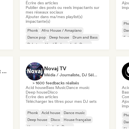
Écrire des articles
Ajo
Publier des posts ou reels impactants sur
imp
mes réseaux sociaux
Ajouter dans ma/mes playlist(s)
impactante(s)
Ph
Phonk
Afro House / Amapiano
Da
Dance pop
Deep house
Drum and Bass
Fut
Dubstep
Hard Techno
Indie Dance
Novaj TV
Tokyo Electronic Drift 🏎️ Schranz, Hard Techno & Anime EDM
Média / Journaliste, DJ Sélectionné·e
> 1600 feedbacks réalisés
Acid house
Bass Music
Dance music
Aci
Deep house
Disco
Bas
Écrire des articles
Com
Télécharger les titres pour mes DJ sets
Ajo
imp
Phonk
Acid house
Dance music
Ph
Deep house
Disco
House française
Da
House music
Indie Dance
El