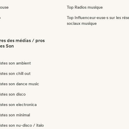
House
Top Radios musique
o
Top Influenceur·euse·s sur les rés
sociaux musique
es des médias / pros
tes Son
istes son ambient
stes son chill out
istes son dance music
istes son disco
istes son electronica
istes son minimal
istes son nu-disco / italo