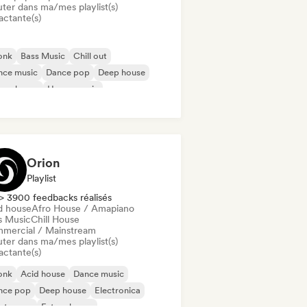
uter dans ma/mes playlist(s)
actante(s)
onk
Bass Music
Chill out
nce music
Dance pop
Deep house
ure house
House music
Orion
Playlist
> 3900 feedbacks réalisés
d house
Afro House / Amapiano
s Music
Chill House
mercial / Mainstream
uter dans ma/mes playlist(s)
actante(s)
onk
Acid house
Dance music
nce pop
Deep house
Electronica
ectropop
Future house