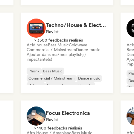
Techno/House & Electronic Music for Svea Playlists
Playlist
> 3500 feedbacks réalisés
Acid house
Bass Music
Coldwave
Aci
Commercial / Mainstream
Dance music
Bas
Ajouter dans ma/mes playlist(s)
Dan
impactante(s)
Ajo
imp
Phonk
Bass Music
Ph
Commercial / Mainstream
Dance music
De
Dubstep
Electronique expérimental
Ele
House française
Hard Techno
Hou
Har
Focus Electronica
Playlist
> 1400 feedbacks réalisés
Afro House / Amapiano
Bass Music
Afr