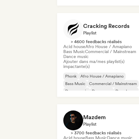
Funky / Jackin House
Future house
Cracking Records
Playlist
> 4600 feedbacks réalisés
Acid house
Afro House / Amapiano
Bass Music
Commercial / Mainstream
Dance music
Ajouter dans ma/mes playlist(s)
impactante(s)
Phonk
Afro House / Amapiano
Bass Music
Commercial / Mainstream
Dance music
Dance pop
Deep house
Dubstep
Mazdem
Playlist
> 3700 feedbacks réalisés
Acid house
Bass Music
Dance music