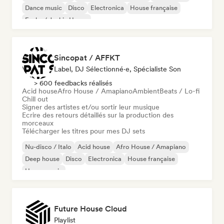
Dance music
Disco
Electronica
House française
Funky / Jackin House
Sincopat / AFFKT
Label, DJ Sélectionné·e, Spécialiste Son
> 600 feedbacks réalisés
Acid house
Afro House / Amapiano
Ambient
Beats / Lo-fi
Chill out
Signer des artistes et/ou sortir leur musique
Ecrire des retours détaillés sur la production des
morceaux
Télécharger les titres pour mes DJ sets
Nu-disco / Italo
Acid house
Afro House / Amapiano
Deep house
Disco
Electronica
House française
House music
Future House Cloud
Playlist