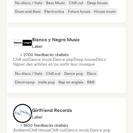
Nu-disco / Italo
Bass Music
Chill out
Deep house
Drum and Bass
Electronica
Future house
House music
Blanco y Negro Music
Label
> 2700 feedbacks réalisés
Chill out
Dance music
Dance pop
Deep house
Disco
Signer des artistes et/ou sortir leur musique
Nu-disco / Italo
Chill out
Dance pop
Disco
Electropop
Indie pop
Rap en anglais
R&B
Girlfriend Records
Label
> 1800 feedbacks réalisés
Ambient
Chill House
Chill out
Dance music
Dance pop