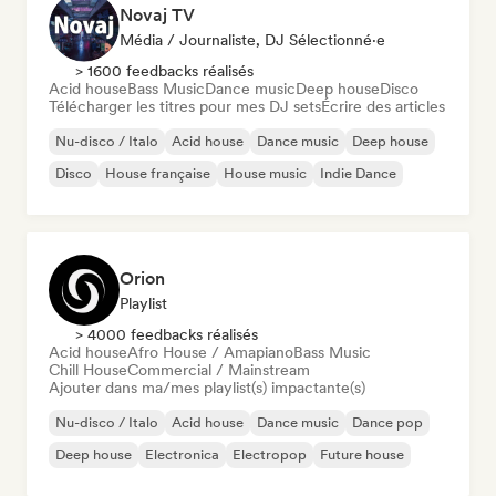
Novaj TV
Média / Journaliste, DJ Sélectionné·e
> 1600 feedbacks réalisés
Acid house
Bass Music
Dance music
Deep house
Disco
Télécharger les titres pour mes DJ sets
Écrire des articles
Nu-disco / Italo
Acid house
Dance music
Deep house
Disco
House française
House music
Indie Dance
Orion
Playlist
> 4000 feedbacks réalisés
Acid house
Afro House / Amapiano
Bass Music
Chill House
Commercial / Mainstream
Ajouter dans ma/mes playlist(s) impactante(s)
Nu-disco / Italo
Acid house
Dance music
Dance pop
Deep house
Electronica
Electropop
Future house