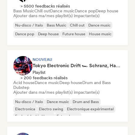
> 5500 feedbacks réalisés
Bass Music
Chill out
Dance music
Dance pop
Deep house
Ajouter dans ma/mes playlist(s) impactante(s)
Nu-disco / Italo
Bass Music
Chill out
Dance music
Dance pop
Deep house
Future house
House music
NOUVEAU
Tokyo Electronic Drift 🏎️ Schranz, Hard Techno & Anime EDM
Playlist
> 200 feedbacks réalisés
Acid house
Dance music
Deep house
Drum and Bass
Dubstep
Ajouter dans ma/mes playlist(s) impactante(s)
Nu-disco / Italo
Dance music
Drum and Bass
Electronica
Electro swing
Electronique expérimental
Funky / Jackin House
Future house