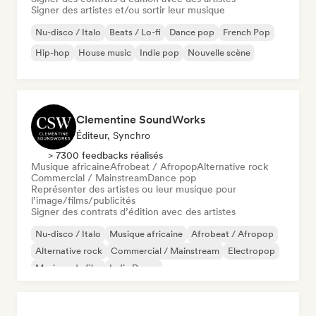
Signer des artistes et/ou sortir leur musique
Nu-disco / Italo
Beats / Lo-fi
Dance pop
French Pop
Hip-hop
House music
Indie pop
Nouvelle scène
Clementine SoundWorks
Éditeur, Synchro
> 7300 feedbacks réalisés
Musique africaine
Afrobeat / Afropop
Alternative rock
Commercial / Mainstream
Dance pop
Représenter des artistes ou leur musique pour
l’image/films/publicités
Signer des contrats d’édition avec des artistes
Nu-disco / Italo
Musique africaine
Afrobeat / Afropop
Alternative rock
Commercial / Mainstream
Electropop
Musique de film
Indie Dance