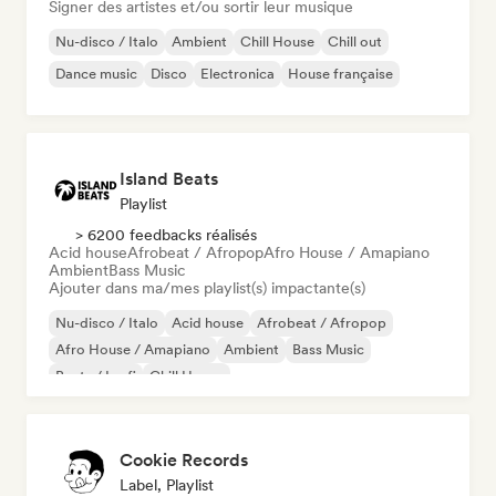
Signer des artistes et/ou sortir leur musique
Nu-disco / Italo
Ambient
Chill House
Chill out
Dance music
Disco
Electronica
House française
Island Beats
Playlist
> 6200 feedbacks réalisés
Acid house
Afrobeat / Afropop
Afro House / Amapiano
Ambient
Bass Music
Ajouter dans ma/mes playlist(s) impactante(s)
Nu-disco / Italo
Acid house
Afrobeat / Afropop
Afro House / Amapiano
Ambient
Bass Music
Beats / Lo-fi
Chill House
Cookie Records
Label, Playlist