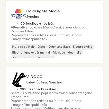
Goldengate Media
Synchro
> 100 feedbacks réalisés
Alternative rock
Bass Music
Classical music
Disco
Drum and Bass
Représenter des artistes ou leur musique pour
l’image/films/publicités
Nu-disco / Italo
Disco
Drum and Bass
Electro swing
Electronique expérimental
Musique industrielle
Alternative rock
Bass Music
V-DOGG
Label, Éditeur, Synchro
> 7000 feedbacks réalisés
Beats / Lo-fi
Dance pop
Electro swing
House française
French Pop
Représenter des artistes ou leur musique pour
l’image/films/publicités
Signer des contrats d’édition avec des artistes