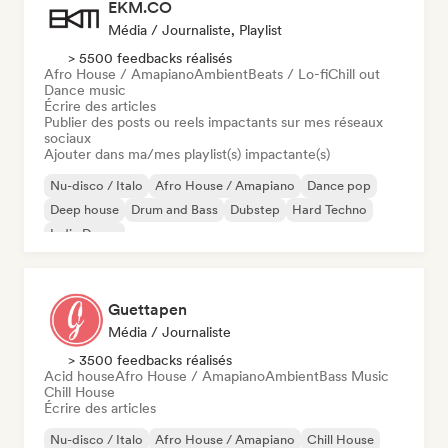
EKM.CO
Média / Journaliste, Playlist
> 5500 feedbacks réalisés
Afro House / Amapiano
Ambient
Beats / Lo-fi
Chill out
Dance music
Écrire des articles
Publier des posts ou reels impactants sur mes réseaux
sociaux
Ajouter dans ma/mes playlist(s) impactante(s)
Nu-disco / Italo
Afro House / Amapiano
Dance pop
Deep house
Drum and Bass
Dubstep
Hard Techno
Indie Dance
Guettapen
Média / Journaliste
> 3500 feedbacks réalisés
Acid house
Afro House / Amapiano
Ambient
Bass Music
Chill House
Écrire des articles
Nu-disco / Italo
Afro House / Amapiano
Chill House