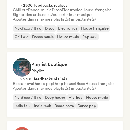
> 2900 feedbacks réalisés
Chill out
Dance music
Disco
Electronica
House française
Signer des artistes et/ou sortir leur musique
Ajouter dans ma/mes playlist(s) impactante(s)
Nu-disco / Italo
Disco
Electronica
House française
Chill out
Dance music
House music
Pop soul
Playlist Boutique
Playlist
> 5700 feedbacks réalisés
Bossa nova
Dance pop
Deep house
Disco
House française
Ajouter dans ma/mes playlist(s) impactante(s)
Nu-disco / Italo
Deep house
Hip-hop
House music
Indie folk
Indie rock
Bossa nova
Dance pop