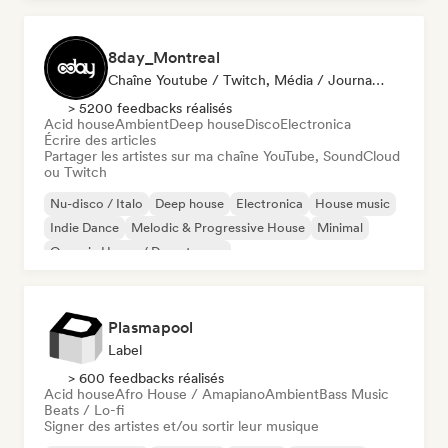
8day_Montreal
Chaîne Youtube / Twitch, Média / Journaliste
> 5200 feedbacks réalisés
Acid house
Ambient
Deep house
Disco
Electronica
Écrire des articles
Partager les artistes sur ma chaîne YouTube, SoundCloud
ou Twitch
Nu-disco / Italo
Deep house
Electronica
House music
Indie Dance
Melodic & Progressive House
Minimal
Organic House / Downtempo
Plasmapool
Label
> 600 feedbacks réalisés
Acid house
Afro House / Amapiano
Ambient
Bass Music
Beats / Lo-fi
Signer des artistes et/ou sortir leur musique