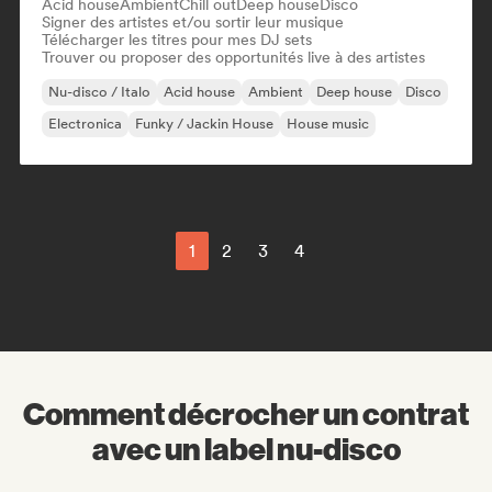
Acid house
Ambient
Chill out
Deep house
Disco
Signer des artistes et/ou sortir leur musique
Télécharger les titres pour mes DJ sets
Trouver ou proposer des opportunités live à des artistes
Nu-disco / Italo
Acid house
Ambient
Deep house
Disco
Electronica
Funky / Jackin House
House music
1
2
3
4
Comment décrocher un contrat
avec un label nu-disco