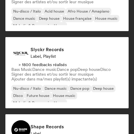
Signer des artistes et/ou sortir leur musique
Nu-disco / Italo
Acid house
Afro House / Amapiano
Dance music
Deep house
House française
House music
Melodic & Progressive House
Slyckr Records
Label, Playlist
> 1800 feedbacks réalisés
Bass Music
Dance music
Dance pop
Deep house
Disco
Signer des artistes et/ou sortir leur musique
Ajouter dans ma/mes playlist(s) impactante(s)
Nu-disco / Italo
Dance music
Dance pop
Deep house
Disco
Future house
House music
Melodic & Progressive House
Shape Records
Label