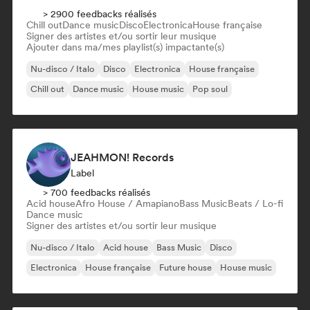
> 2900 feedbacks réalisés
Chill out
Dance music
Disco
Electronica
House française
Signer des artistes et/ou sortir leur musique
Ajouter dans ma/mes playlist(s) impactante(s)
Nu-disco / Italo
Disco
Electronica
House française
Chill out
Dance music
House music
Pop soul
JEAHMON! Records
Label
> 700 feedbacks réalisés
Acid house
Afro House / Amapiano
Bass Music
Beats / Lo-fi
Dance music
Signer des artistes et/ou sortir leur musique
Nu-disco / Italo
Acid house
Bass Music
Disco
Electronica
House française
Future house
House music