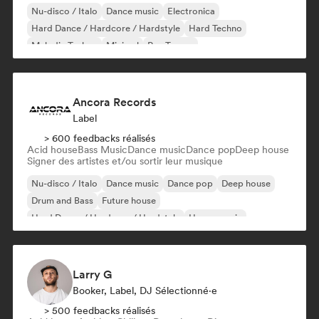
Nu-disco / Italo
Dance music
Electronica
Hard Dance / Hardcore / Hardstyle
Hard Techno
Melodic Techno
Minimal
Psy-Trance
Ancora Records
Label
> 600 feedbacks réalisés
Acid house
Bass Music
Dance music
Dance pop
Deep house
Signer des artistes et/ou sortir leur musique
Nu-disco / Italo
Dance music
Dance pop
Deep house
Drum and Bass
Future house
Hard Dance / Hardcore / Hardstyle
House music
Larry G
Booker, Label, DJ Sélectionné·e
> 500 feedbacks réalisés