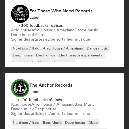
For Those Who Need Records
Label
> 300 feedbacks réalisés
Acid house
Afro House / Amapiano
Dance music
Deep house
Disco
Signer des artistes et/ou sortir leur musique
Nu-disco / Italo
Afro House / Amapiano
Dance music
Deep house
Electronica
Electronique expérimental
Funky / Jackin House
House music
The Anchor Records
Label
> 100 feedbacks réalisés
Acid house
Afro House / Amapiano
Bass Music
Dance music
Deep house
Signer des artistes et/ou sortir leur musique
Nu-disco / Italo
Bass Music
Deep house
Disco