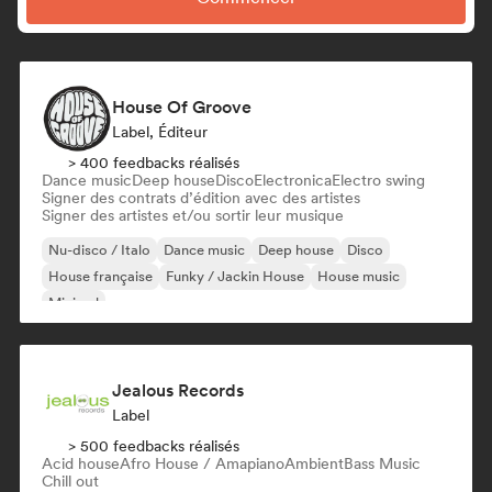
House Of Groove
Label, Éditeur
> 400 feedbacks réalisés
Dance music
Deep house
Disco
Electronica
Electro swing
Signer des contrats d’édition avec des artistes
Signer des artistes et/ou sortir leur musique
Nu-disco / Italo
Dance music
Deep house
Disco
House française
Funky / Jackin House
House music
Minimal
Jealous Records
Label
> 500 feedbacks réalisés
Acid house
Afro House / Amapiano
Ambient
Bass Music
Chill out