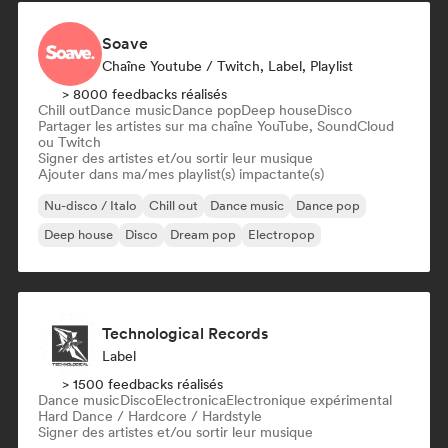
Soave
Chaîne Youtube / Twitch, Label, Playlist
> 8000 feedbacks réalisés
Chill out
Dance music
Dance pop
Deep house
Disco
Partager les artistes sur ma chaîne YouTube, SoundCloud
ou Twitch
Signer des artistes et/ou sortir leur musique
Ajouter dans ma/mes playlist(s) impactante(s)
Nu-disco / Italo
Chill out
Dance music
Dance pop
Deep house
Disco
Dream pop
Electropop
Technological Records
Label
> 1500 feedbacks réalisés
Dance music
Disco
Electronica
Electronique expérimental
Hard Dance / Hardcore / Hardstyle
Signer des artistes et/ou sortir leur musique