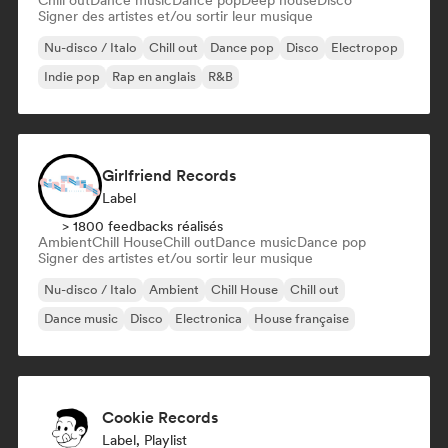
Chill out
Dance music
Dance pop
Deep house
Disco
Signer des artistes et/ou sortir leur musique
Nu-disco / Italo
Chill out
Dance pop
Disco
Electropop
Indie pop
Rap en anglais
R&B
Girlfriend Records
Label
> 1800 feedbacks réalisés
Ambient
Chill House
Chill out
Dance music
Dance pop
Signer des artistes et/ou sortir leur musique
Nu-disco / Italo
Ambient
Chill House
Chill out
Dance music
Disco
Electronica
House française
Cookie Records
Label, Playlist