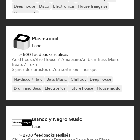
Deep house
Disco
Electronica
House française
House music
Plasmapool
Label
> 600 feedbacks réalisés
Acid house
Afro House / Amapiano
Ambient
Bass Music
Beats / Lo-fi
Signer des artistes et/ou sortir leur musique
Nu-disco / Italo
Bass Music
Chill out
Deep house
Drum and Bass
Electronica
Future house
House music
Blanco y Negro Music
Label
> 2700 feedbacks réalisés