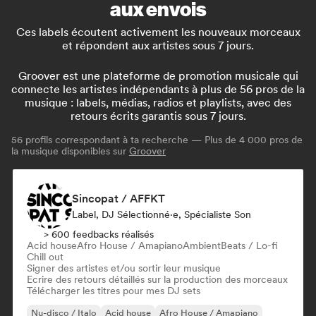
aux envois
Ces labels écoutent activement les nouveaux morceaux
et répondent aux artistes sous 7 jours.
Groover est une plateforme de promotion musicale qui
connecte les artistes indépendants à plus de 56 pros de la
musique : labels, médias, radios et playlists, avec des
retours écrits garantis sous 7 jours.
56
profils correspondant à ta recherche — Plus de 4 000 pros de
la musique disponibles sur
Groover
Sincopat / AFFKT
Label, DJ Sélectionné·e, Spécialiste Son
> 600 feedbacks réalisés
Acid house
Afro House / Amapiano
Ambient
Beats / Lo-fi
Chill out
Signer des artistes et/ou sortir leur musique
Ecrire des retours détaillés sur la production des morceaux
Télécharger les titres pour mes DJ sets
Nu-disco / Italo
Acid house
Afro House / Amapiano