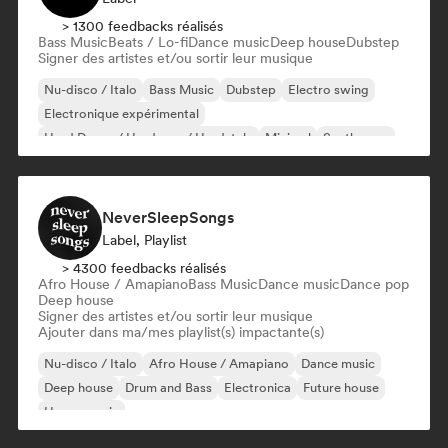
> 1300 feedbacks réalisés
Bass Music
Beats / Lo-fi
Dance music
Deep house
Dubstep
Signer des artistes et/ou sortir leur musique
Nu-disco / Italo
Bass Music
Dubstep
Electro swing
Electronique expérimental
Hard Dance / Hardcore / Hardstyle
Minimal
Synthwave
NeverSleepSongs
Label, Playlist
> 4300 feedbacks réalisés
Afro House / Amapiano
Bass Music
Dance music
Dance pop
Deep house
Signer des artistes et/ou sortir leur musique
Ajouter dans ma/mes playlist(s) impactante(s)
Nu-disco / Italo
Afro House / Amapiano
Dance music
Deep house
Drum and Bass
Electronica
Future house
House music