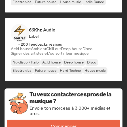
Electronica
Future house
House music
Indie Dance
66Khz Audio
Label
> 200 feedbacks réalisés
Acid house
Ambient
Chill out
Deep house
Disco
Signer des artistes et/ou sortir leur musique
Nu-disco / Italo
Acid house
Deep house
Disco
Electronica
Future house
Hard Techno
House music
Tu veux contacter ces pros de la
musique ?
Envoie ton morceau à 3 000+ médias et
pros.
Commencer