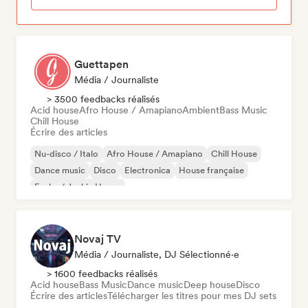
Guettapen
Média / Journaliste
> 3500 feedbacks réalisés
Acid house
Afro House / Amapiano
Ambient
Bass Music
Chill House
Écrire des articles
Nu-disco / Italo
Afro House / Amapiano
Chill House
Dance music
Disco
Electronica
House française
Funky / Jackin House
Novaj TV
Média / Journaliste, DJ Sélectionné·e
> 1600 feedbacks réalisés
Acid house
Bass Music
Dance music
Deep house
Disco
Écrire des articles
Télécharger les titres pour mes DJ sets