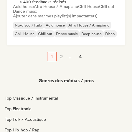
> 400 feedbacks réalisés
Acid house
Afro House / Amapiano
Chill House
Chill out
Dance music
Ajouter dans ma/mes playlist(s) impactante(s)
Nu-disco / Italo
Acid house
Afro House / Amapiano
Chill House
Chill out
Dance music
Deep house
Disco
1
2
...
4
Genres des médias / pros
Top Classique / Instrumental
Top Electronic
Top Folk / Acoustique
Top Hip-hop / Rap