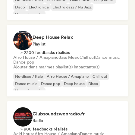
Disco
Electronica
Electro Jazz / Nu Jazz
House française
Deep House Relax
Playlist
> 2200 feedbacks réalisés
Afro House / Amapiano
Bass Music
Chill out
Dance music
Dance pop
Ajouter dans ma/mes playlist(s) impactante(s)
Nu-disco / Italo
Afro House / Amapiano
Chill out
Dance music
Dance pop
Deep house
Disco
House française
Clubsoundzwebradio.fr
Radio
> 900 feedbacks réalisés
Acid house
Afro House / Amapiano
Dance music