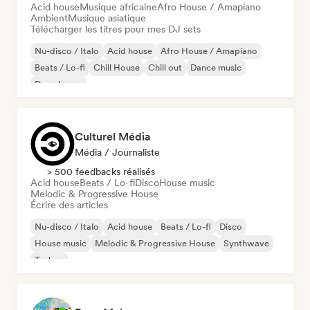
Acid house
Musique africaine
Afro House / Amapiano
Ambient
Musique asiatique
Télécharger les titres pour mes DJ sets
Nu-disco / Italo
Acid house
Afro House / Amapiano
Beats / Lo-fi
Chill House
Chill out
Dance music
Deep house
Culturel Média
Média / Journaliste
> 500 feedbacks réalisés
Acid house
Beats / Lo-fi
Disco
House music
Melodic & Progressive House
Écrire des articles
Nu-disco / Italo
Acid house
Beats / Lo-fi
Disco
House music
Melodic & Progressive House
Synthwave
Techno