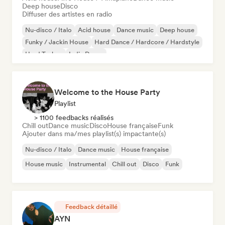
Deep house
Disco
Diffuser des artistes en radio
Nu-disco / Italo
Acid house
Dance music
Deep house
Funky / Jackin House
Hard Dance / Hardcore / Hardstyle
Hard Techno
Indie Dance
Welcome to the House Party
Playlist
> 1100 feedbacks réalisés
Chill out
Dance music
Disco
House française
Funk
Ajouter dans ma/mes playlist(s) impactante(s)
Nu-disco / Italo
Dance music
House française
House music
Instrumental
Chill out
Disco
Funk
Feedback détaillé
AYN