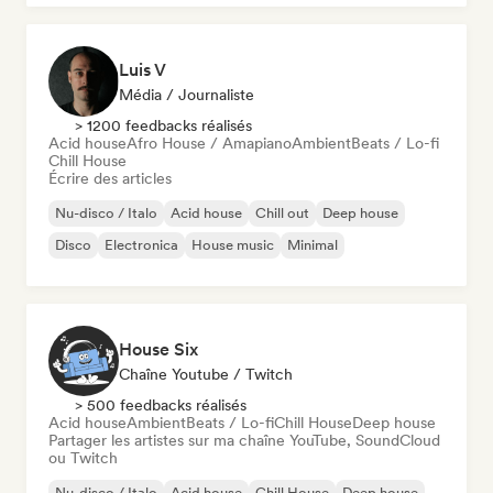
Luis V
Média / Journaliste
> 1200 feedbacks réalisés
Acid house
Afro House / Amapiano
Ambient
Beats / Lo-fi
Chill House
Écrire des articles
Nu-disco / Italo
Acid house
Chill out
Deep house
Disco
Electronica
House music
Minimal
House Six
Chaîne Youtube / Twitch
> 500 feedbacks réalisés
Acid house
Ambient
Beats / Lo-fi
Chill House
Deep house
Partager les artistes sur ma chaîne YouTube, SoundCloud
ou Twitch
Nu-disco / Italo
Acid house
Chill House
Deep house