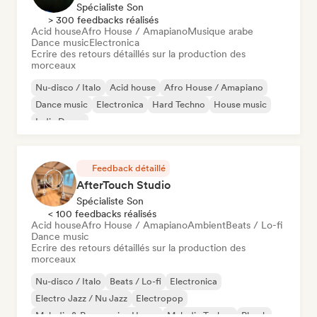
Spécialiste Son
> 300 feedbacks réalisés
Acid house
Afro House / Amapiano
Musique arabe
Dance music
Electronica
Ecrire des retours détaillés sur la production des
morceaux
Nu-disco / Italo
Acid house
Afro House / Amapiano
Dance music
Electronica
Hard Techno
House music
Indie Dance
Feedback détaillé
AfterTouch Studio
Spécialiste Son
< 100 feedbacks réalisés
Acid house
Afro House / Amapiano
Ambient
Beats / Lo-fi
Dance music
Ecrire des retours détaillés sur la production des
morceaux
Nu-disco / Italo
Beats / Lo-fi
Electronica
Electro Jazz / Nu Jazz
Electropop
Melodic & Progressive House
Melodic Techno
Phonk