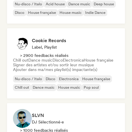
Nu-disco / Italo
Acid house
Dance music
Deep house
Disco
House française
House music
Indie Dance
Cookie Records
Label, Playlist
> 2900 feedbacks réalisés
Chill out
Dance music
Disco
Electronica
House française
Signer des artistes et/ou sortir leur musique
Ajouter dans ma/mes playlist(s) impactante(s)
Nu-disco / Italo
Disco
Electronica
House française
Chill out
Dance music
House music
Pop soul
SLVN
DJ Sélectionné·e
> 1000 feedbacks réalisés