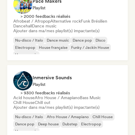
Pace Makers
Playlist
> 2000 feedbacks réalisés
Afrobeat / Afropop
Alternative rock
Funk Brésilien
Dancehall
Dance music
Ajouter dans ma/mes playlist(s) impactante(s)
Nu-disco / Italo
Dance music
Dance pop
Disco
Electropop
House française
Funky / Jackin House
House music
Inmersive Sounds
Playlist
> 9300 feedbacks réalisés
Acid house
Afro House / Amapiano
Bass Music
Chill House
Chill out
Ajouter dans ma/mes playlist(s) impactante(s)
Nu-disco / Italo
Afro House / Amapiano
Chill House
Dance pop
Deep house
Dubstep
Electropop
House music