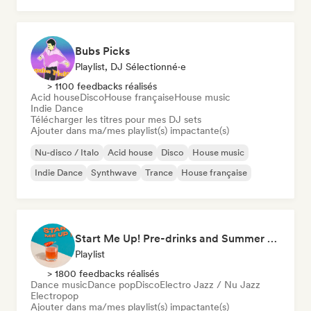
Bubs Picks
Playlist, DJ Sélectionné·e
> 1100 feedbacks réalisés
Acid house
Disco
House française
House music
Indie Dance
Télécharger les titres pour mes DJ sets
Ajouter dans ma/mes playlist(s) impactante(s)
Nu-disco / Italo
Acid house
Disco
House music
Indie Dance
Synthwave
Trance
House française
Start Me Up! Pre-drinks and Summer Party 🍹
Playlist
> 1800 feedbacks réalisés
Dance music
Dance pop
Disco
Electro Jazz / Nu Jazz
Electropop
Ajouter dans ma/mes playlist(s) impactante(s)