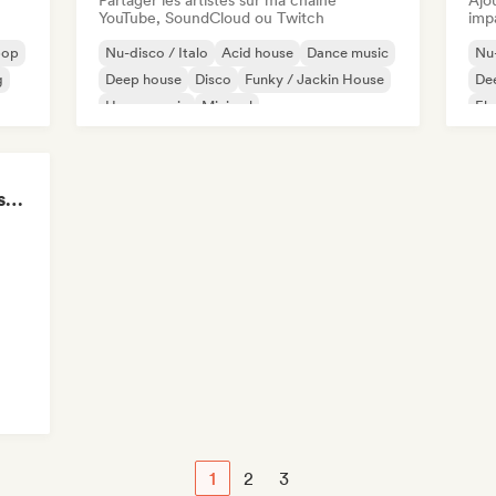
Partager les artistes sur ma chaîne
Ajo
YouTube, SoundCloud ou Twitch
imp
pop
Nu-disco / Italo
Acid house
Dance music
Nu-
g
Deep house
Disco
Funky / Jackin House
De
House music
Minimal
Ele
POV: The discoball is spinning, and you’re the star
1
2
3