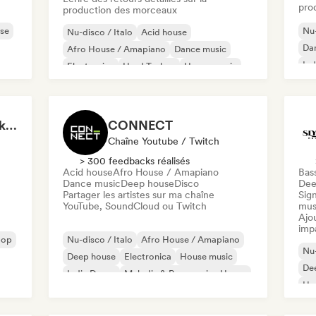
pro
production des morceaux
se
Nu-
Nu-disco / Italo
Acid house
Da
Afro House / Amapiano
Dance music
Ind
Electronica
Hard Techno
House music
Indie Dance
Start Me Up! Pre-drinks and Summer Party 🍹
CONNECT
Chaîne Youtube / Twitch
> 300 feedbacks réalisés
Acid house
Afro House / Amapiano
Bas
Dance music
Deep house
Disco
Dee
Partager les artistes sur ma chaîne
Sign
YouTube, SoundCloud ou Twitch
mus
Ajo
imp
pop
Nu-disco / Italo
Afro House / Amapiano
Nu-
Deep house
Electronica
House music
De
Indie Dance
Melodic & Progressive House
Ho
Minimal
Mel