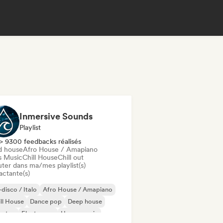
Inmersive Sounds
Playlist
> 9300 feedbacks réalisés
d house
Afro House / Amapiano
s Music
Chill House
Chill out
uter dans ma/mes playlist(s)
actante(s)
disco / Italo
Afro House / Amapiano
ll House
Dance pop
Deep house
bstep
Electropop
House music