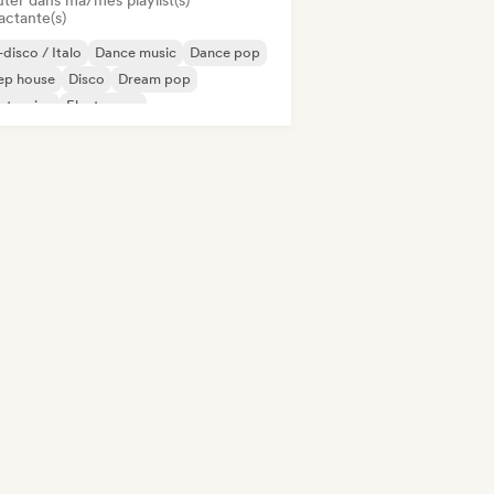
uter dans ma/mes playlist(s)
actante(s)
disco / Italo
Dance music
Dance pop
ep house
Disco
Dream pop
ctronica
Electropop