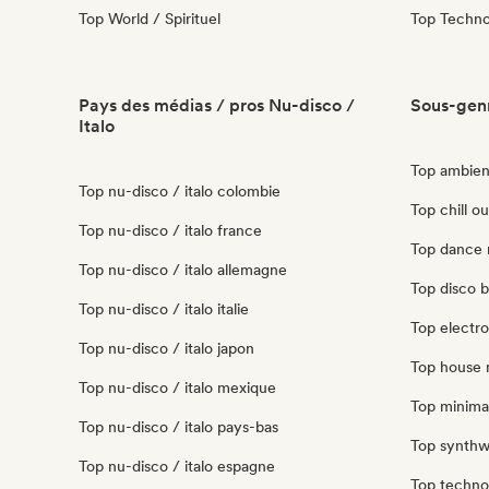
Top World / Spirituel
Top Techn
Pays des médias / pros Nu-disco /
Sous-genr
Italo
Top ambient
Top nu-disco / italo colombie
Top chill ou
Top nu-disco / italo france
Top dance m
Top nu-disco / italo allemagne
Top disco b
Top nu-disco / italo italie
Top electro
Top nu-disco / italo japon
Top house m
Top nu-disco / italo mexique
Top minimal
Top nu-disco / italo pays-bas
Top synthw
Top nu-disco / italo espagne
Top techno 