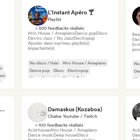
L’Instant Apéro 🍸
Playlist
> 500 feedbacks réalisés
Afro House / Amapiano
Dance pop
Disco
Beat
Electro Jazz / Nu Jazz
Electropop
Ele
Ajouter dans ma/mes playlist(s)
Ecri
impactante(s)
pro
Nu-disco / Italo
Afro House / Amapiano
Nu-
no
Dance pop
Disco
Electropop
Da
ass
House française
French Pop
Ha
c
Funky / Jackin House
úsicas Eletrônicas 2026
Damaskus (Kozaboa)
Chaîne Youtube / Twitch
> 100 feedbacks réalisés
Acid house
Afro House / Amapiano
Aci
Dance music
Deep house
Disco
Dan