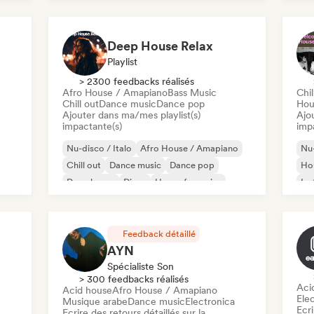
Deep House Relax
Playlist
> 2300 feedbacks réalisés
Afro House / Amapiano
Bass Music
Chil
Chill out
Dance music
Dance pop
Hou
Ajouter dans ma/mes playlist(s)
Ajo
impactante(s)
imp
Nu-disco / Italo
Afro House / Amapiano
Nu-
Chill out
Dance music
Dance pop
Hou
Deep house
Disco
House française
Ins
Feedback détaillé
AYN
Spécialiste Son
> 300 feedbacks réalisés
Aci
Acid house
Afro House / Amapiano
Ele
Musique arabe
Dance music
Electronica
Ecri
Ecrire des retours détaillés sur la