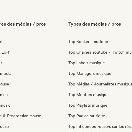
es des médias / pros
Types des médias / pros
nt
Top Bookers musique
 Lo-fi
Top Chaînes Youtube / Twitch mu
ut
Top Labels musique
 music
Top Managers musique
house
Top Médias / Journalistes musiqu
nica
Top Mentors musique
music
Top Playlists musique
c & Progressive House
Top Radios musique
House
Top Influenceur·euse·s sur les rés