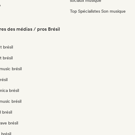
sociaux musique
o
Top Spécialistes Son musique
es des médias / pros Brésil
 brésil
t brésil
usic brésil
résil
nica brésil
usic brésil
 brésil
ave brésil
brésil