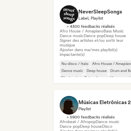
NeverSleepSongs
Label, Playlist
> 4300 feedbacks réalisés
Afro House / Amapiano
Bass Music
Dance music
Dance pop
Deep house
Signer des artistes et/ou sortir leur
musique
Ajouter dans ma/mes playlist(s)
impactante(s)
Nu-disco / Italo
Afro House / Amapia
Dance music
Deep house
Drum and B
Electronica
Future house
House musi
M
Playlist
> 5900 feedbacks réalisés
Afrobeat / Afropop
Dance music
Dance pop
Deep house
Disco