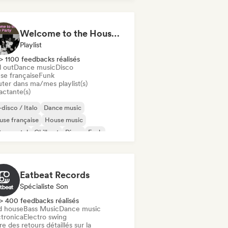
Welcome to the House Party
Playlist
> 1100 feedbacks réalisés
l out
Dance music
Disco
se française
Funk
uter dans ma/mes playlist(s)
actante(s)
disco / Italo
Dance music
se française
House music
trumental
Chill out
Disco
Funk
Eatbeat Records
Spécialiste Son
> 400 feedbacks réalisés
d house
Bass Music
Dance music
ctronica
Electro swing
re des retours détaillés sur la