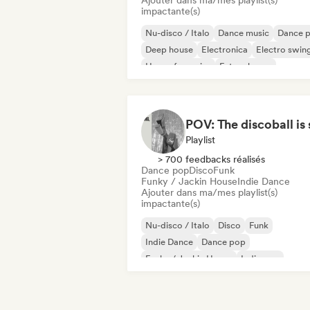
Ajouter dans ma/mes playlist(s)
impactante(s)
Nu-disco / Italo
Dance music
Dance 
Deep house
Electronica
Electro swin
House française
Future house
Playlist
> 700 feedbacks réalisés
Dance pop
Disco
Funk
Funky / Jackin House
Indie Dance
Ajouter dans ma/mes playlist(s)
impactante(s)
Nu-disco / Italo
Disco
Funk
Indie Dance
Dance pop
Funky / Jackin House
Indie pop
Pop international