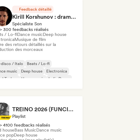
Feedback détaillé
Kirill Korshunov : dramaki / blueor
Spécialiste Son
> 300 feedbacks réalisés
s / Lo-fi
Dance music
Deep house
ctronica
Musique de film
re des retours détaillés sur la
duction des morceaux
disco / Italo
Beats / Lo-fi
nce music
Deep house
Electronica
rd Techno
House music
Indie Dance
TREINO 2026 (FUNCIONAL E MALHAÇÃO)
Playlist
> 4100 feedbacks réalisés
d house
Bass Music
Dance music
ce pop
Deep house