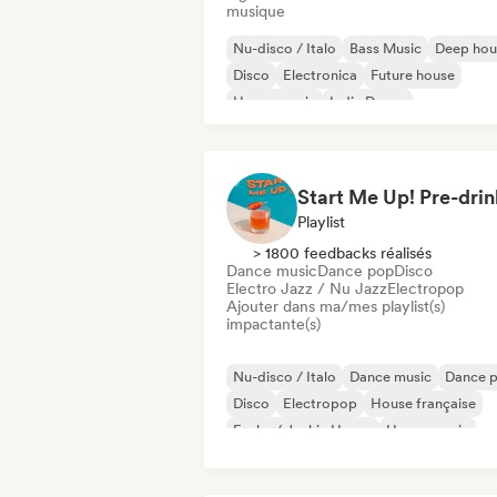
musique
Nu-disco / Italo
Bass Music
Deep hou
Disco
Electronica
Future house
House music
Indie Dance
Playlist
> 1800 feedbacks réalisés
Dance music
Dance pop
Disco
Electro Jazz / Nu Jazz
Electropop
Ajouter dans ma/mes playlist(s)
impactante(s)
Nu-disco / Italo
Dance music
Dance 
Disco
Electropop
House française
Funky / Jackin House
House music