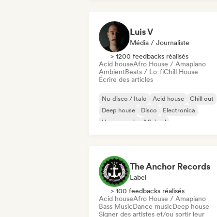
Luis V
Média / Journaliste
> 1200 feedbacks réalisés
Acid house
Afro House / Amapiano
Ambient
Beats / Lo-fi
Chill House
Écrire des articles
Nu-disco / Italo
Acid house
Chill out
Deep house
Disco
Electronica
House music
Minimal
The Anchor Records
Label
> 100 feedbacks réalisés
Acid house
Afro House / Amapiano
Bass Music
Dance music
Deep house
Signer des artistes et/ou sortir leur