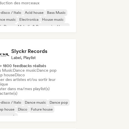
duction des morceaux
disco / Italo
Acid house
Bass Music
nce music
Electronica
House music
ie Dance
Melodic & Progressive House
Slyckr Records
Label, Playlist
> 1800 feedbacks réalisés
s Music
Dance music
Dance pop
p house
Disco
er des artistes et/ou sortir leur
ique
uter dans ma/mes playlist(s)
actante(s)
disco / Italo
Dance music
Dance pop
ep house
Disco
Future house
use music
odic & Progressive House