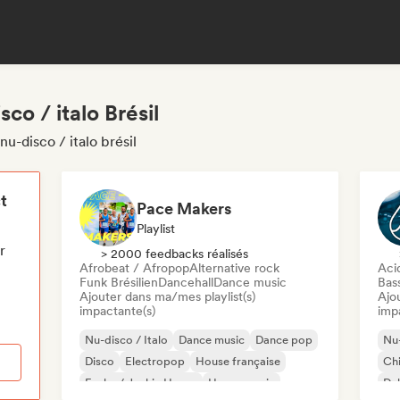
co / italo Brésil
u-disco / italo brésil
t
Pace Makers
Playlist
r
> 2000 feedbacks réalisés
Afrobeat / Afropop
Alternative rock
Aci
Funk Brésilien
Dancehall
Dance music
Bas
Ajouter dans ma/mes playlist(s)
Ajo
impactante(s)
imp
Nu-disco / Italo
Dance music
Dance pop
Nu-
Disco
Electropop
House française
Chi
Funky / Jackin House
House music
Du