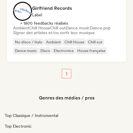
Girlfriend Records
Label
> 1800 feedbacks réalisés
Ambient
Chill House
Chill out
Dance music
Dance pop
Signer des artistes et/ou sortir leur musique
Nu-disco / Italo
Ambient
Chill House
Chill out
Dance music
Disco
Electronica
House française
1
Genres des médias / pros
Top Classique / Instrumental
Top Electronic