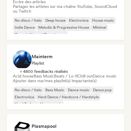
Écrire des articles
Partager les artistes sur ma chaîne YouTube, SoundCloud
ou Twitch
Nu-disco / Italo
Deep house
Electronica
House music
Indie Dance
Melodic & Progressive House
Minimal
Organic House / Downtempo
Mainterm
Playlist
> 4800 feedbacks réalisés
Acid house
Bass Music
Beats / Lo-fi
Chill out
Dance music
Ajouter dans ma/mes playlist(s) impactante(s)
Nu-disco / Italo
Bass Music
Dance music
Dance pop
Electronica
Hard Dance / Hardcore / Hardstyle
Hard Techno
House music
Plasmapool