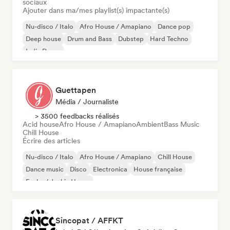
sociaux
Ajouter dans ma/mes playlist(s) impactante(s)
Nu-disco / Italo
Afro House / Amapiano
Dance pop
Deep house
Drum and Bass
Dubstep
Hard Techno
Indie Dance
Guettapen
Média / Journaliste
> 3500 feedbacks réalisés
Acid house
Afro House / Amapiano
Ambient
Bass Music
Chill House
Écrire des articles
Nu-disco / Italo
Afro House / Amapiano
Chill House
Dance music
Disco
Electronica
House française
Funky / Jackin House
Sincopat / AFFKT