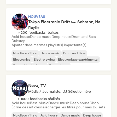
NOUVEAU
Tokyo Electronic Drift 🏎️ Schranz, Hard Techno & Anime EDM
Playlist
> 200 feedbacks réalisés
Acid house
Dance music
Deep house
Drum and Bass
Dubstep
Ajouter dans ma/mes playlist(s) impactante(s)
Nu-disco / Italo
Dance music
Drum and Bass
Electronica
Electro swing
Electronique expérimental
Funky / Jackin House
Future house
Novaj TV
Média / Journaliste, DJ Sélectionné·e
> 1600 feedbacks réalisés
Acid house
Bass Music
Dance music
Deep house
Disco
Écrire des articles
Télécharger les titres pour mes DJ sets
Nu-disco / Italo
Acid house
Dance music
Deep house