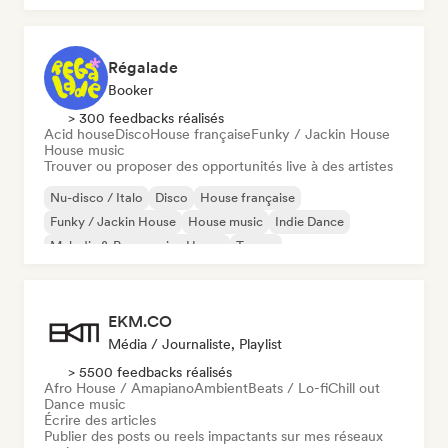
Régalade
Booker
> 300 feedbacks réalisés
Acid house
Disco
House française
Funky / Jackin House
House music
Trouver ou proposer des opportunités live à des artistes
Nu-disco / Italo
Disco
House française
Funky / Jackin House
House music
Indie Dance
Melodic & Progressive House
Trance
EKM.CO
Média / Journaliste, Playlist
> 5500 feedbacks réalisés
Afro House / Amapiano
Ambient
Beats / Lo-fi
Chill out
Dance music
Écrire des articles
Publier des posts ou reels impactants sur mes réseaux