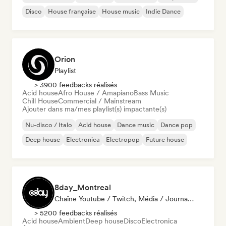
Disco
House française
House music
Indie Dance
Orion
Playlist
> 3900 feedbacks réalisés
Acid house
Afro House / Amapiano
Bass Music
Chill House
Commercial / Mainstream
Ajouter dans ma/mes playlist(s) impactante(s)
Nu-disco / Italo
Acid house
Dance music
Dance pop
Deep house
Electronica
Electropop
Future house
8day_Montreal
Chaîne Youtube / Twitch, Média / Journaliste
> 5200 feedbacks réalisés
Acid house
Ambient
Deep house
Disco
Electronica