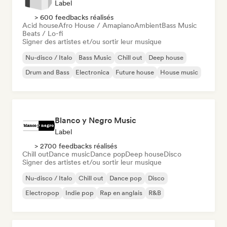
Label
> 600 feedbacks réalisés
Acid house
Afro House / Amapiano
Ambient
Bass Music
Beats / Lo-fi
Signer des artistes et/ou sortir leur musique
Nu-disco / Italo
Bass Music
Chill out
Deep house
Drum and Bass
Electronica
Future house
House music
Blanco y Negro Music
Label
> 2700 feedbacks réalisés
Chill out
Dance music
Dance pop
Deep house
Disco
Signer des artistes et/ou sortir leur musique
Nu-disco / Italo
Chill out
Dance pop
Disco
Electropop
Indie pop
Rap en anglais
R&B