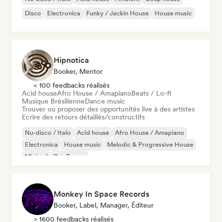
Disco
Electronica
Funky / Jackin House
House music
Hipnotica
Booker, Mentor
< 100 feedbacks réalisés
Acid house
Afro House / Amapiano
Beats / Lo-fi
Musique Brésilienne
Dance music
Trouver ou proposer des opportunités live à des artistes
Ecrire des retours détaillés/constructifs
Nu-disco / Italo
Acid house
Afro House / Amapiano
Electronica
House music
Melodic & Progressive House
Minimal
Psy-Trance
Monkey In Space Records
Booker, Label, Manager, Éditeur
> 1600 feedbacks réalisés