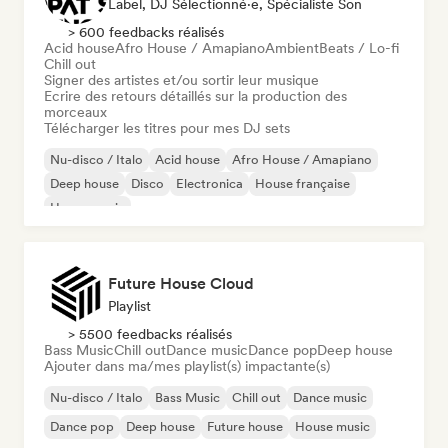
Label, DJ Sélectionné·e, Spécialiste Son
> 600 feedbacks réalisés
Acid house
Afro House / Amapiano
Ambient
Beats / Lo-fi
Chill out
Signer des artistes et/ou sortir leur musique
Ecrire des retours détaillés sur la production des
morceaux
Télécharger les titres pour mes DJ sets
Nu-disco / Italo
Acid house
Afro House / Amapiano
Deep house
Disco
Electronica
House française
House music
Future House Cloud
Playlist
> 5500 feedbacks réalisés
Bass Music
Chill out
Dance music
Dance pop
Deep house
Ajouter dans ma/mes playlist(s) impactante(s)
Nu-disco / Italo
Bass Music
Chill out
Dance music
Dance pop
Deep house
Future house
House music