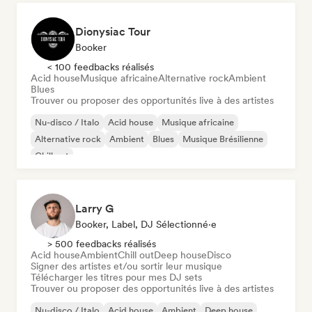
Dionysiac Tour
Booker
< 100 feedbacks réalisés
Acid house
Musique africaine
Alternative rock
Ambient
Blues
Trouver ou proposer des opportunités live à des artistes
Nu-disco / Italo
Acid house
Musique africaine
Alternative rock
Ambient
Blues
Musique Brésilienne
Chill out
Larry G
Booker, Label, DJ Sélectionné·e
> 500 feedbacks réalisés
Acid house
Ambient
Chill out
Deep house
Disco
Signer des artistes et/ou sortir leur musique
Télécharger les titres pour mes DJ sets
Trouver ou proposer des opportunités live à des artistes
Nu-disco / Italo
Acid house
Ambient
Deep house