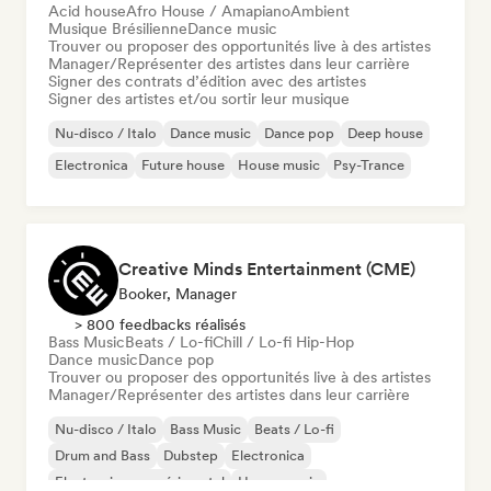
Acid house
Afro House / Amapiano
Ambient
Musique Brésilienne
Dance music
Trouver ou proposer des opportunités live à des artistes
Manager/Représenter des artistes dans leur carrière
Signer des contrats d’édition avec des artistes
Signer des artistes et/ou sortir leur musique
Nu-disco / Italo
Dance music
Dance pop
Deep house
Electronica
Future house
House music
Psy-Trance
Creative Minds Entertainment (CME)
Booker, Manager
> 800 feedbacks réalisés
Bass Music
Beats / Lo-fi
Chill / Lo-fi Hip-Hop
Dance music
Dance pop
Trouver ou proposer des opportunités live à des artistes
Manager/Représenter des artistes dans leur carrière
Nu-disco / Italo
Bass Music
Beats / Lo-fi
Drum and Bass
Dubstep
Electronica
Electronique expérimental
House music