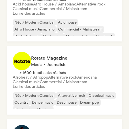
Acid house
Afro House / Amapiano
Alternative rock
Classical music
Commercial / Mainstream
Écrire des articles
Néo / Modern Classical
Acid house
Afro House / Amapiano
Commercial / Mainstream
Death / Thrash
Electronica
Musique de film
Hard rock
Rotate Magazine
Média / Journaliste
> 1600 feedbacks réalisés
Afrobeat / Afropop
Alternative rock
Americana
Classical music
Commercial / Mainstream
Écrire des articles
Néo / Modern Classical
Alternative rock
Classical music
Country
Dance music
Deep house
Dream pop
Electro Jazz / Nu Jazz