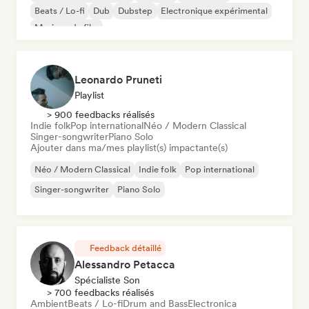
Beats / Lo-fi
Dub
Dubstep
Electronique expérimental
Musique de film
Leonardo Pruneti
Playlist
> 900 feedbacks réalisés
Indie folk
Pop international
Néo / Modern Classical
Singer-songwriter
Piano Solo
Ajouter dans ma/mes playlist(s) impactante(s)
Néo / Modern Classical
Indie folk
Pop international
Singer-songwriter
Piano Solo
Feedback détaillé
Alessandro Petacca
Spécialiste Son
> 700 feedbacks réalisés
Ambient
Beats / Lo-fi
Drum and Bass
Electronica