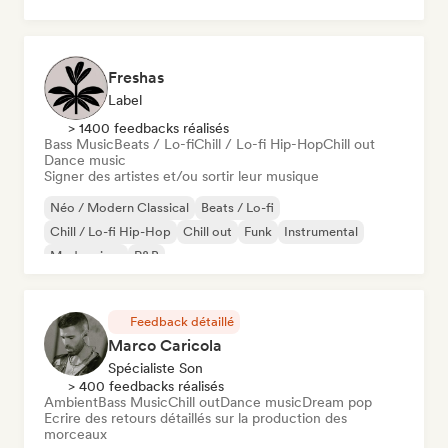
Freshas
Label
> 1400 feedbacks réalisés
Bass Music
Beats / Lo-fi
Chill / Lo-fi Hip-Hop
Chill out
Dance music
Signer des artistes et/ou sortir leur musique
Néo / Modern Classical
Beats / Lo-fi
Chill / Lo-fi Hip-Hop
Chill out
Funk
Instrumental
Modern jazz
R&B
Feedback détaillé
Marco Caricola
Spécialiste Son
> 400 feedbacks réalisés
Ambient
Bass Music
Chill out
Dance music
Dream pop
Ecrire des retours détaillés sur la production des
morceaux