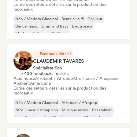
Ecrire des retours détaillés sur la production des
morceaux
Néo / Modern Classical
Beats / Lo-fi
Chill out
Dance music
Drum and Bass
Electronica
Musique de film
Indie Dance
Feedback détaillé
CLAUDEMIR TAVARES
Spécialiste Son
> 400 feedbacks réalisés
Acid house
Afrobeat / Afropop
Afro House / Amapiano
Ambient
Americana
Ecrire des retours détaillés sur la production des
morceaux
Néo / Modern Classical
Afrobeat / Afropop
Afro House / Amapiano
Musique arabe
Bass Music
Funk Brésilien
Chill / Lo-fi Hip-Hop
Classical music