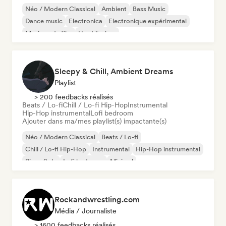
Néo / Modern Classical
Ambient
Bass Music
Dance music
Electronica
Electronique expérimental
Musique de film
Hard Techno
Sleepy & Chill, Ambient Dreams
Playlist
> 200 feedbacks réalisés
Beats / Lo-fi
Chill / Lo-fi Hip-Hop
Instrumental
Hip-Hop instrumental
Lofi bedroom
Ajouter dans ma/mes playlist(s) impactante(s)
Néo / Modern Classical
Beats / Lo-fi
Chill / Lo-fi Hip-Hop
Instrumental
Hip-Hop instrumental
Piano Solo
Lofi bedroom
Minimal
Rockandwrestling.com
Média / Journaliste
> 1600 feedbacks réalisés