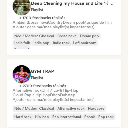
Deep Cleaning my House and Life 🫧 Bedroom Pop & Indie Pop
Playlist
> 1700 feedbacks réalisés
Ambient
Bossa nova
Country
Dream pop
Musique de film
Ajouter dans ma/mes playlist(s) impactante(s)
Néo / Modern Classical
Bossa nova
Dream pop
Indie folk
Indie pop
Indie rock
Lofi bedroom
Pop soul
GYM TRAP
Playlist
> 2700 feedbacks réalisés
Alternative rock
Chill / Lo-fi Hip-Hop
Cloud Rap / Hip Hop
Disco
Dubstep
Ajouter dans ma/mes playlist(s) impactante(s)
Néo / Modern Classical
Alternative rock
Hardcore
Hard rock
Hip-hop
Rap international
Phonk
Pop rock