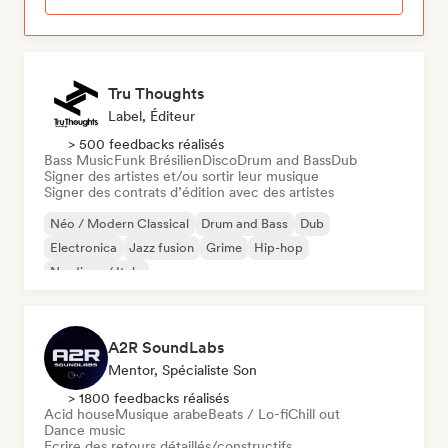
Tru Thoughts
Label, Éditeur
> 500 feedbacks réalisés
Bass Music
Funk Brésilien
Disco
Drum and Bass
Dub
Signer des artistes et/ou sortir leur musique
Signer des contrats d’édition avec des artistes
Néo / Modern Classical
Drum and Bass
Dub
Electronica
Jazz fusion
Grime
Hip-hop
Nu-disco / Italo
A2R SoundLabs
Mentor, Spécialiste Son
> 1800 feedbacks réalisés
Acid house
Musique arabe
Beats / Lo-fi
Chill out
Dance music
Ecrire des retours détaillés/constructifs