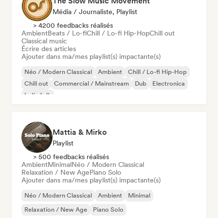
The Slow Music Movement
Média / Journaliste, Playlist
> 4200 feedbacks réalisés
Ambient
Beats / Lo-fi
Chill / Lo-fi Hip-Hop
Chill out
Classical music
Écrire des articles
Ajouter dans ma/mes playlist(s) impactante(s)
Néo / Modern Classical
Ambient
Chill / Lo-fi Hip-Hop
Chill out
Commercial / Mainstream
Dub
Electronica
Indie folk
Mattia & Mirko
Playlist
> 500 feedbacks réalisés
Ambient
Minimal
Néo / Modern Classical
Relaxation / New Age
Piano Solo
Ajouter dans ma/mes playlist(s) impactante(s)
Néo / Modern Classical
Ambient
Minimal
Relaxation / New Age
Piano Solo