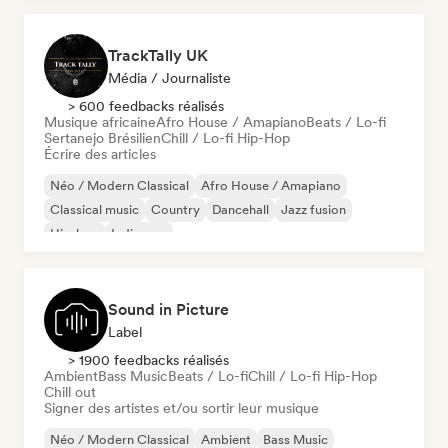
TrackTally UK
Média / Journaliste
> 600 feedbacks réalisés
Musique africaine
Afro House / Amapiano
Beats / Lo-fi
Sertanejo Brésilien
Chill / Lo-fi Hip-Hop
Écrire des articles
Néo / Modern Classical
Afro House / Amapiano
Classical music
Country
Dancehall
Jazz fusion
Hip-hop
Indie pop
Sound in Picture
Label
> 1900 feedbacks réalisés
Ambient
Bass Music
Beats / Lo-fi
Chill / Lo-fi Hip-Hop
Chill out
Signer des artistes et/ou sortir leur musique
Néo / Modern Classical
Ambient
Bass Music