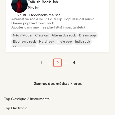
Talkish Rock-ish
Playlist
> 10100 feedbacks réalisés
Alternative rock
Chill / Lo-fi Hip-Hop
Classical music
Dream pop
Electronic rock
Ajouter dans ma/mes playlist(s) impactante(s)
Néo / Modern Classical
Alternative rock
Dream pop
Electronic rock
Hard rock
Indie pop
Indie rock
Melodic metal
1
...
2
...
4
Genres des médias / pros
Top Classique / Instrumental
Top Electronic