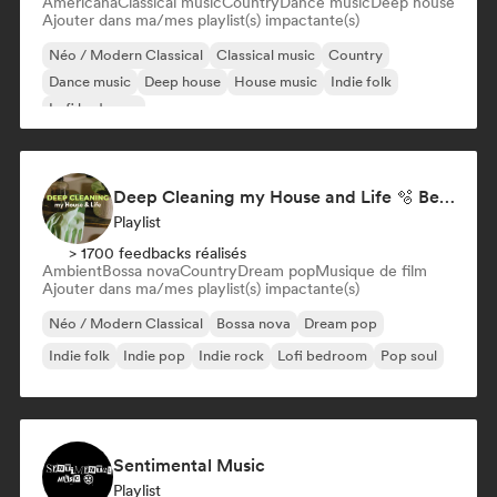
Americana
Classical music
Country
Dance music
Deep house
Ajouter dans ma/mes playlist(s) impactante(s)
Néo / Modern Classical
Classical music
Country
Dance music
Deep house
House music
Indie folk
Lofi bedroom
Deep Cleaning my House and Life 🫧 Bedroom Pop & Indie Pop
Playlist
> 1700 feedbacks réalisés
Ambient
Bossa nova
Country
Dream pop
Musique de film
Ajouter dans ma/mes playlist(s) impactante(s)
Néo / Modern Classical
Bossa nova
Dream pop
Indie folk
Indie pop
Indie rock
Lofi bedroom
Pop soul
Sentimental Music
Playlist