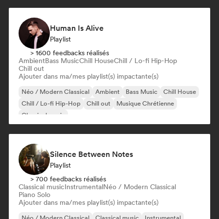
Human Is Alive
Playlist
> 1600 feedbacks réalisés
Ambient
Bass Music
Chill House
Chill / Lo-fi Hip-Hop
Chill out
Ajouter dans ma/mes playlist(s) impactante(s)
Néo / Modern Classical
Ambient
Bass Music
Chill House
Chill / Lo-fi Hip-Hop
Chill out
Musique Chrétienne
Classical music
Silence Between Notes
Playlist
> 700 feedbacks réalisés
Classical music
Instrumental
Néo / Modern Classical
Piano Solo
Ajouter dans ma/mes playlist(s) impactante(s)
Néo / Modern Classical
Classical music
Instrumental