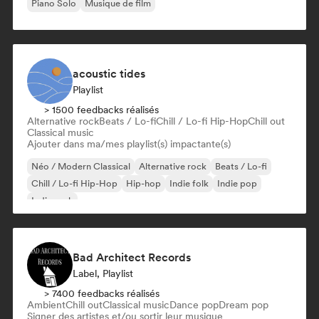
Piano Solo
Musique de film
acoustic tides
Playlist
> 1500 feedbacks réalisés
Alternative rock
Beats / Lo-fi
Chill / Lo-fi Hip-Hop
Chill out
Classical music
Ajouter dans ma/mes playlist(s) impactante(s)
Néo / Modern Classical
Alternative rock
Beats / Lo-fi
Chill / Lo-fi Hip-Hop
Hip-hop
Indie folk
Indie pop
Indie rock
Bad Architect Records
Label, Playlist
> 7400 feedbacks réalisés
Ambient
Chill out
Classical music
Dance pop
Dream pop
Signer des artistes et/ou sortir leur musique