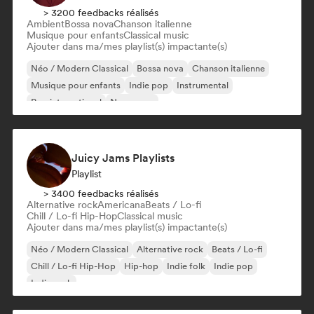
> 3200 feedbacks réalisés
Ambient
Bossa nova
Chanson italienne
Musique pour enfants
Classical music
Ajouter dans ma/mes playlist(s) impactante(s)
Néo / Modern Classical
Bossa nova
Chanson italienne
Musique pour enfants
Indie pop
Instrumental
Pop international
New wave
Juicy Jams Playlists
Playlist
> 3400 feedbacks réalisés
Alternative rock
Americana
Beats / Lo-fi
Chill / Lo-fi Hip-Hop
Classical music
Ajouter dans ma/mes playlist(s) impactante(s)
Néo / Modern Classical
Alternative rock
Beats / Lo-fi
Chill / Lo-fi Hip-Hop
Hip-hop
Indie folk
Indie pop
Indie rock