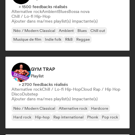
> 1500 feedbacks réalisés
Alternative rock
Ambient
Blues
Bossa nova
Chill / Lo-fi Hip-Hop
Ajouter dans ma/mes playlist(s) impactante(s)
Néo / Modern Classical
Ambient
Blues
Chill out
Musique de film
Indie folk
R&B
Reggae
GYM TRAP
Playlist
> 2700 feedbacks réalisés
Alternative rock
Chill / Lo-fi Hip-Hop
Cloud Rap / Hip Hop
Disco
Dubstep
Ajouter dans ma/mes playlist(s) impactante(s)
Néo / Modern Classical
Alternative rock
Hardcore
Hard rock
Hip-hop
Rap international
Phonk
Pop rock