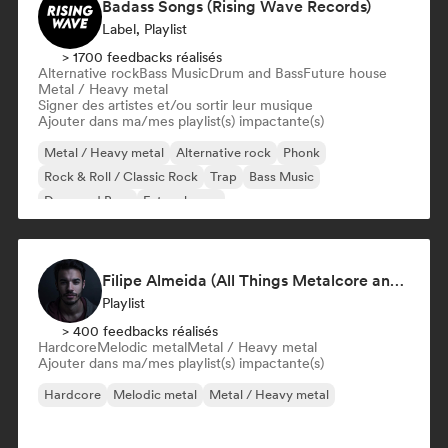
Badass Songs (Rising Wave Records)
Label, Playlist
> 1700 feedbacks réalisés
Alternative rock
Bass Music
Drum and Bass
Future house
Metal / Heavy metal
Signer des artistes et/ou sortir leur musique
Ajouter dans ma/mes playlist(s) impactante(s)
Metal / Heavy metal
Alternative rock
Phonk
Rock & Roll / Classic Rock
Trap
Bass Music
Drum and Bass
Future house
Filipe Almeida (All Things Metalcore and Metalcore Instrumentals)
Playlist
> 400 feedbacks réalisés
Hardcore
Melodic metal
Metal / Heavy metal
Ajouter dans ma/mes playlist(s) impactante(s)
Hardcore
Melodic metal
Metal / Heavy metal