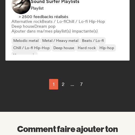
Sound Surfer Playlists
Playlist
> 2500 feedbacks réalisés
Alternative rock
Beats / Lo-fi
Chill / Lo-fi Hip-Hop
Deep house
Dream pop
Ajouter dans ma/mes playlist(s) impactante(s)
Melodic metal
Metal / Heavy metal
Beats / Lo-fi
Chill / Lo-fi Hip-Hop
Deep house
Hard rock
Hip-hop
House music
1
2
...
7
Comment faire ajouter ton