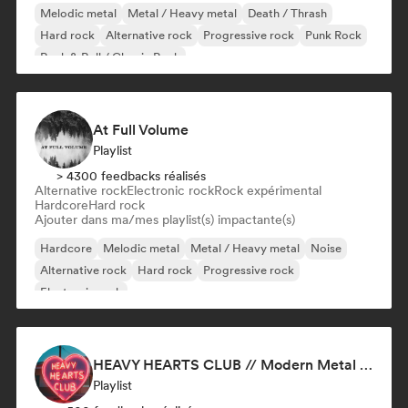
Melodic metal
Metal / Heavy metal
Death / Thrash
Hard rock
Alternative rock
Progressive rock
Punk Rock
Rock & Roll / Classic Rock
At Full Volume
Playlist
> 4300 feedbacks réalisés
Alternative rock
Electronic rock
Rock expérimental
Hardcore
Hard rock
Ajouter dans ma/mes playlist(s) impactante(s)
Hardcore
Melodic metal
Metal / Heavy metal
Noise
Alternative rock
Hard rock
Progressive rock
Electronic rock
HEAVY HEARTS CLUB // Modern Metal Essentials
Playlist