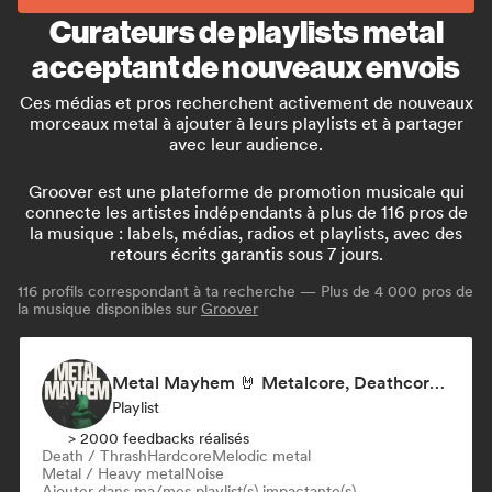
Curateurs de playlists metal
acceptant de nouveaux envois
Ces médias et pros recherchent activement de nouveaux
morceaux metal à ajouter à leurs playlists et à partager
avec leur audience.
Groover est une plateforme de promotion musicale qui
connecte les artistes indépendants à plus de 116 pros de
la musique : labels, médias, radios et playlists, avec des
retours écrits garantis sous 7 jours.
116
profils correspondant à ta recherche — Plus de 4 000 pros de
la musique disponibles sur
Groover
Metal Mayhem 🤘 Metalcore, Deathcore & Progressive Metal
Playlist
> 2000 feedbacks réalisés
Death / Thrash
Hardcore
Melodic metal
Metal / Heavy metal
Noise
Ajouter dans ma/mes playlist(s) impactante(s)