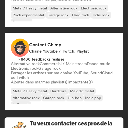
Metal / Heavy metal
Alternative rock
Electronic rock
Rock expérimental
Garage rock
Hard rock
Indie rock
New wave
Content Chimp
Chaîne Youtube / Twitch, Playlist
> 8400 feedbacks réalisés
Alternative rock
Commercial / Mainstream
Dance music
Electronic rock
Garage rock
Partager les artistes sur ma chaîne YouTube, SoundCloud
ou Twitch
Ajouter dans ma/mes playlist(s) impactante(s)
Metal / Heavy metal
Hardcore
Melodic metal
Alternative rock
Garage rock
Hip-hop
Indie pop
Indie rock
Tu veux contacter ces pros de la