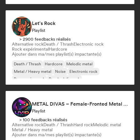
Let's Rock
Playlist
> 2900 feedbacks réalisés
Alternative rock
Death / Thrash
Electronic rock
Rock expérimental
Hardcore
Ajouter dans ma/mes playlist(s) impactante(s)
Death / Thrash
Hardcore
Melodic metal
Metal / Heavy metal
Noise
Electronic rock
Progressive rock
Psychedelic rock
METAL DIVAS – Female-Fronted Metal & Hard Rock (by Livid Media)
Playlist
> 100 feedbacks réalisés
Alternative rock
Death / Thrash
Hard rock
Melodic metal
Metal / Heavy metal
Ajouter dans ma/mes playlist(s) impactante(s)