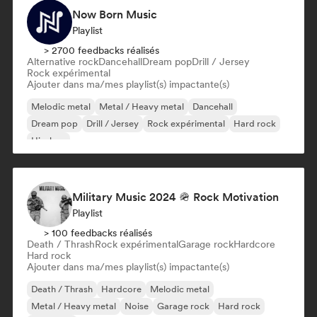
Now Born Music
Playlist
> 2700 feedbacks réalisés
Alternative rock
Dancehall
Dream pop
Drill / Jersey
Rock expérimental
Ajouter dans ma/mes playlist(s) impactante(s)
Melodic metal
Metal / Heavy metal
Dancehall
Dream pop
Drill / Jersey
Rock expérimental
Hard rock
Hip-hop
Military Music 2024 🪖 Rock Motivation
Playlist
> 100 feedbacks réalisés
Death / Thrash
Rock expérimental
Garage rock
Hardcore
Hard rock
Ajouter dans ma/mes playlist(s) impactante(s)
Death / Thrash
Hardcore
Melodic metal
Metal / Heavy metal
Noise
Garage rock
Hard rock