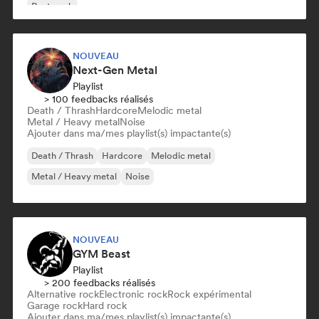
Post punk
NOUVEAU
Next-Gen Metal
Playlist
> 100 feedbacks réalisés
Death / Thrash
Hardcore
Melodic metal
Metal / Heavy metal
Noise
Ajouter dans ma/mes playlist(s) impactante(s)
Death / Thrash
Hardcore
Melodic metal
Metal / Heavy metal
Noise
NOUVEAU
GYM Beast
Playlist
> 200 feedbacks réalisés
Alternative rock
Electronic rock
Rock expérimental
Garage rock
Hard rock
Ajouter dans ma/mes playlist(s) impactante(s)