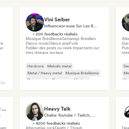
Vini Seiber
Influenceur·euse Sur Les Réseaux Sociaux
> 200 feedbacks réalisés
Musique Brésilienne
Sertanejo Brésilien
Alte
re
Dance music
Dance pop
Funk
Gar
ur
Publier des posts ou reels impactants sur
Publ
mes réseaux sociaux
mes
Hardcore
Melodic metal
Dea
Metal / Heavy metal
Musique Brésilienne
Met
Dance music
Dance pop
Hip-hop
Ha
ock
Pop punk
Maurício Dehò (Metal Mau)
Heavy Talk
ux Sociaux
Chaîne Youtube / Twitch, Média / Journaliste
> 4200 feedbacks réalisés
ream
Alternative rock
Death / Thrash
Dea