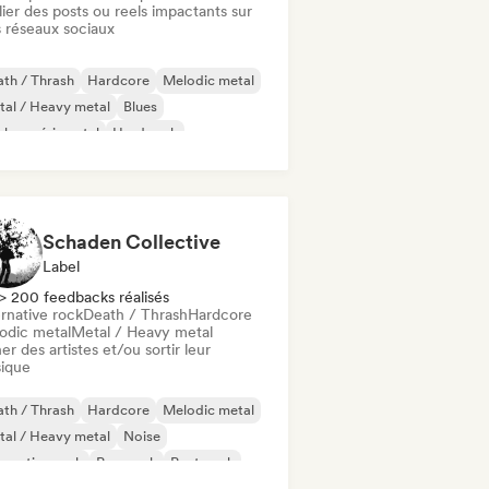
ier des posts ou reels impactants sur
 réseaux sociaux
th / Thrash
Hardcore
Melodic metal
al / Heavy metal
Blues
ck expérimental
Hard rock
chedelic rock
Schaden Collective
Label
> 200 feedbacks réalisés
rnative rock
Death / Thrash
Hardcore
odic metal
Metal / Heavy metal
er des artistes et/ou sortir leur
ique
th / Thrash
Hardcore
Melodic metal
al / Heavy metal
Noise
ernative rock
Pop punk
Post punk