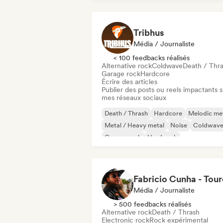
Tribhus
Média / Journaliste
< 100 feedbacks réalisés
Alternative rock
Coldwave
Death / Thr
Garage rock
Hardcore
Écrire des articles
Publier des posts ou reels impactants s
mes réseaux sociaux
Death / Thrash
Hardcore
Melodic me
Metal / Heavy metal
Noise
Coldwav
Garage rock
Hard rock
Média / Journaliste
> 500 feedbacks réalisés
Alternative rock
Death / Thrash
Electronic rock
Rock expérimental