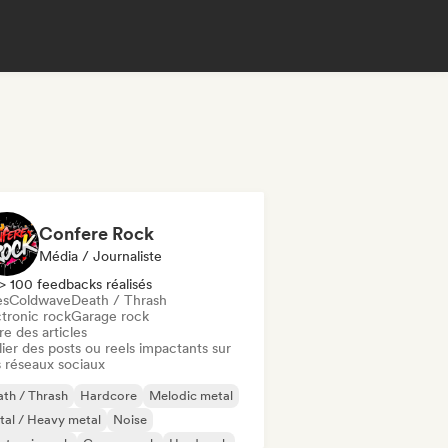
Confere Rock
Média / Journaliste
> 100 feedbacks réalisés
es
Coldwave
Death / Thrash
ctronic rock
Garage rock
re des articles
ier des posts ou reels impactants sur
 réseaux sociaux
th / Thrash
Hardcore
Melodic metal
al / Heavy metal
Noise
ctronic rock
Garage rock
Hard rock