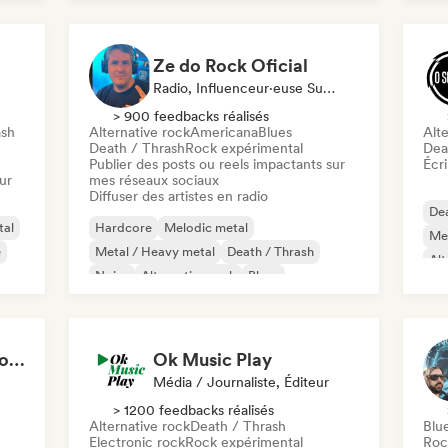
Rock & Roll / Classic Rock
Ze do Rock Oficial
Radio, Influenceur·euse Sur Les Réseaux Sociaux
> 900 feedbacks réalisés
ash
Alternative rock
Americana
Blues
Alte
Death / Thrash
Rock expérimental
Dea
Publier des posts ou reels impactants sur
Écri
ur
mes réseaux sociaux
Diffuser des artistes en radio
Dea
tal
Hardcore
Melodic metal
Met
e
Metal / Heavy metal
Death / Thrash
Alt
Noise
Alternative rock
Blues
Garage rock
Fabricio Cunha - Touro Rock
Ok Music Play
Média / Journaliste, Éditeur
> 1200 feedbacks réalisés
Alternative rock
Death / Thrash
Blu
Electronic rock
Rock expérimental
Roc