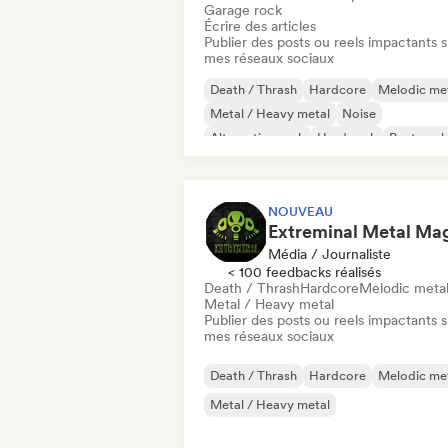
Garage rock
Écrire des articles
Publier des posts ou reels impactants s
mes réseaux sociaux
Death / Thrash
Hardcore
Melodic me
Metal / Heavy metal
Noise
Alternative rock
Hard rock
Post punk
NOUVEAU
Média / Journaliste
< 100 feedbacks réalisés
Death / Thrash
Hardcore
Melodic meta
Metal / Heavy metal
Publier des posts ou reels impactants s
mes réseaux sociaux
Death / Thrash
Hardcore
Melodic me
Metal / Heavy metal