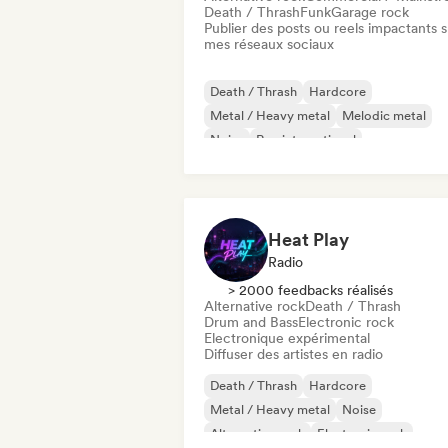
Death / Thrash
Funk
Garage rock
Publier des posts ou reels impactants s
mes réseaux sociaux
Death / Thrash
Hardcore
Metal / Heavy metal
Melodic metal
Noise
Rap international
Progressive rock
Psychedelic rock
Heat Play
Radio
> 2000 feedbacks réalisés
Alternative rock
Death / Thrash
Drum and Bass
Electronic rock
Electronique expérimental
Diffuser des artistes en radio
Death / Thrash
Hardcore
Metal / Heavy metal
Noise
Alternative rock
Electronic rock