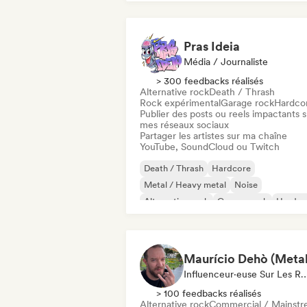
Pras Ideia
Média / Journaliste
> 300 feedbacks réalisés
Alternative rock
Death / Thrash
Rock expérimental
Garage rock
Hardco
Publier des posts ou reels impactants s
mes réseaux sociaux
Partager les artistes sur ma chaîne
YouTube, SoundCloud ou Twitch
Death / Thrash
Hardcore
Metal / Heavy metal
Noise
Alternative rock
Garage rock
Hard r
Indie rock
Influenceur·euse Sur Les Résea
> 100 feedbacks réalisés
Alternative rock
Commercial / Mainst