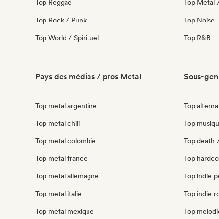
Top Reggae
Top Metal 
Top Rock / Punk
Top Noise
Top World / Spirituel
Top R&B
Pays des médias / pros Metal
Sous-genr
Top metal argentine
Top alternat
Top metal chili
Top musique
Top metal colombie
Top death /
Top metal france
Top hardcor
Top metal allemagne
Top indie p
Top metal italie
Top indie ro
Top metal mexique
Top melodic