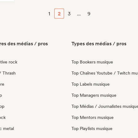
1
2
3
...
9
es des médias / pros
Types des médias / pros
tive rock
Top Bookers musique
/ Thrash
Top Chaînes Youtube / Twitch mu
re
Top Labels musique
p
Top Managers musique
pop
Top Médias / Journalistes musiqu
ock
Top Mentors musique
c metal
Top Playlists musique