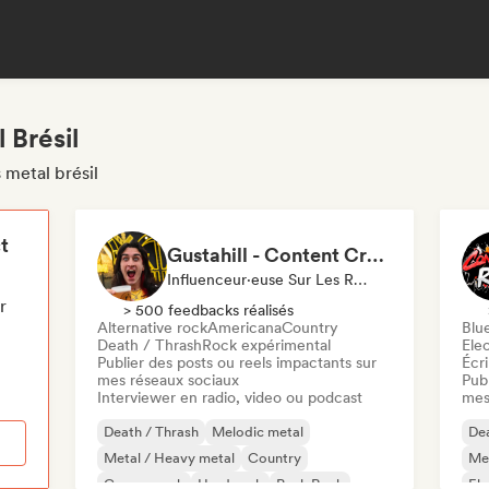
 Brésil
 metal brésil
t
Gustahill - Content Creator
Influenceur·euse Sur Les Réseaux Sociaux
r
> 500 feedbacks réalisés
Alternative rock
Americana
Country
Blu
Death / Thrash
Rock expérimental
Ele
Publier des posts ou reels impactants sur
Écri
mes réseaux sociaux
Publ
Interviewer en radio, video ou podcast
mes
Death / Thrash
Melodic metal
Dea
Metal / Heavy metal
Country
Met
Garage rock
Hard rock
Punk Rock
Ele