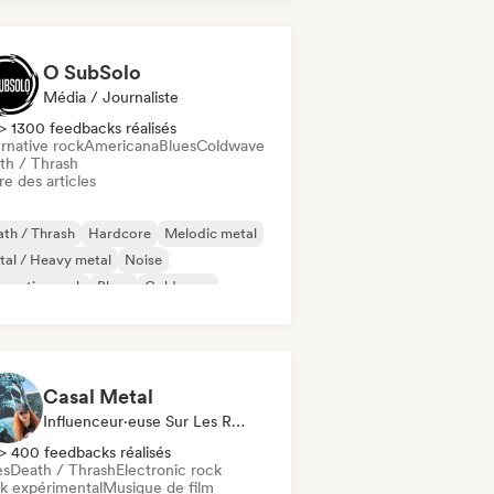
O SubSolo
Média / Journaliste
> 1300 feedbacks réalisés
rnative rock
Americana
Blues
Coldwave
th / Thrash
re des articles
th / Thrash
Hardcore
Melodic metal
al / Heavy metal
Noise
ernative rock
Blues
Coldwave
Casal Metal
Influenceur·euse Sur Les Réseaux Sociaux
> 400 feedbacks réalisés
es
Death / Thrash
Electronic rock
k expérimental
Musique de film