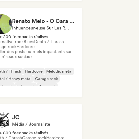
Renato Melo - O Cara dos Discos
Influenceur·euse Sur Les Réseaux Sociaux
> 200 feedbacks réalisés
rnative rock
Blues
Death / Thrash
age rock
Hardcore
ier des posts ou reels impactants sur
 réseaux sociaux
th / Thrash
Hardcore
Melodic metal
al / Heavy metal
Garage rock
rd rock
Indie rock
Pop punk
JC
Média / Journaliste
> 800 feedbacks réalisés
th / Thrash
Garage rock
Hardcore