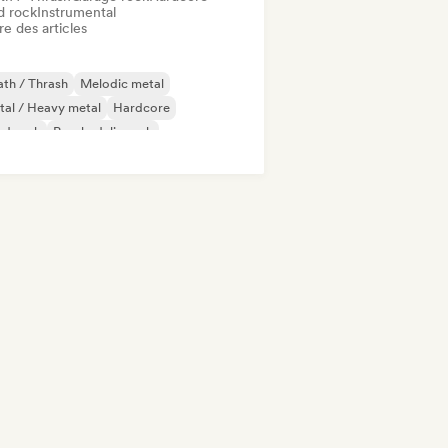
d rock
Instrumental
re des articles
th / Thrash
Melodic metal
al / Heavy metal
Hardcore
rd rock
Psychedelic rock
k & Roll / Classic Rock
Garage rock