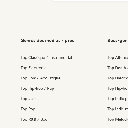
Rock expérimental
Post punk
Genres des médias / pros
Sous-genr
Top Classique / Instrumental
Top Alterna
Top Electronic
Top Death 
Top Folk / Acoustique
Top Hardco
Top Hip-hop / Rap
Top Hip-ho
Top Jazz
Top Indie 
Top Pop
Top Indie r
Top R&B / Soul
Top Melodi