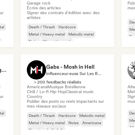
Garage rock
Publ
Écrire des articles
mes
ur
Signer des contrats d’édition avec des
artistes
Dea
tal
Death / Thrash
Hardcore
Met
Metal / Heavy metal
Melodic metal
Ro
Noise
Alternative rock
Psy
Rock expérimental
Hard rock
Gabs - Mosh in Hell
Extreminal Metal Magazine & TV
Influenceur·euse Sur Les Réseaux Sociaux
> 200 feedbacks réalisés
l
Americana
Musique Brésilienne
Alte
Chill / Lo-fi Hip-Hop
Classical music
Mel
ur
Country
Sign
Publier des posts ou reels impactants sur
mus
mes réseaux sociaux
tal
Dea
Death / Thrash
Hardcore
Melodic metal
Met
Metal / Heavy metal
Noise
Americana
Alt
Country
Indie folk