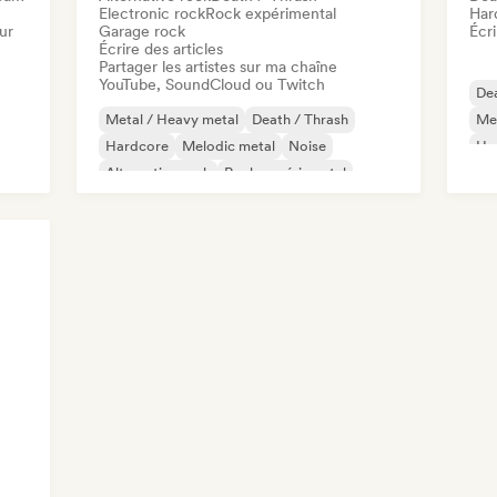
Electronic rock
Rock expérimental
Har
ur
Garage rock
Écri
Écrire des articles
Partager les artistes sur ma chaîne
YouTube, SoundCloud ou Twitch
Dea
Metal / Heavy metal
Death / Thrash
Met
Hardcore
Melodic metal
Noise
Ha
Alternative rock
Rock expérimental
Roc
Garage rock