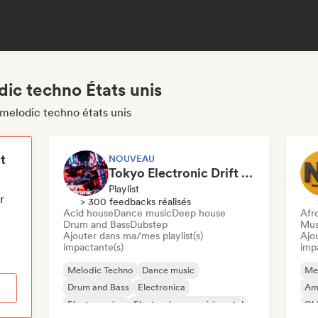
ic techno États unis
 melodic techno états unis
t
NOUVEAU
Tokyo Electronic Drift 🏎️ Schranz, Hard Techno & Anime EDM
Playlist
r
> 300 feedbacks réalisés
Acid house
Dance music
Deep house
Afr
Drum and Bass
Dubstep
Mus
Ajouter dans ma/mes playlist(s)
Ajo
impactante(s)
imp
Melodic Techno
Dance music
Me
Drum and Bass
Electronica
Am
Electro swing
Electronique expérimental
Chi