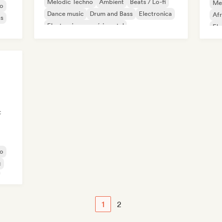
Melodic Techno
Ambient
Beats / Lo-fi
Me
no
Dance music
Drum and Bass
Electronica
Af
ss
Electronique expérimental
Ele
Jazz expérimental
Ind
use
c
no
c
1
2