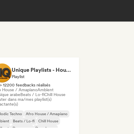
Unique Playlists - House & Electronics
Playlist
> 12200 feedbacks réalisés
o House / Amapiano
Ambient
ique arabe
Beats / Lo-fi
Chill House
uter dans ma/mes playlist(s)
actante(s)
lodic Techno
Afro House / Amapiano
bient
Beats / Lo-fi
Chill House
ll out
Dance pop
Deep house