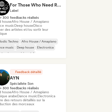
For Those Who Need Records
Label
> 300 feedbacks réalisés
d house
Afro House / Amapiano
ce music
Deep house
Disco
er des artistes et/ou sortir leur
ique
lodic Techno
Afro House / Amapiano
nce music
Deep house
Electronica
ctronique expérimental
ky / Jackin House
House music
Feedback détaillé
AYN
Spécialiste Son
> 300 feedbacks réalisés
d house
Afro House / Amapiano
ique arabe
Dance music
Electronica
re des retours détaillés sur la
duction des morceaux