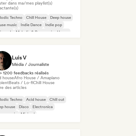
uter dans ma/mes playlist(s)
actante(s)
lodic Techno
Chill House
Deep house
use music
Indie Dance
Indie pop
ie rock
Melodic & Progressive House
Luis V
Média / Journaliste
> 1200 feedbacks réalisés
d house
Afro House / Amapiano
ient
Beats / Lo-fi
Chill House
re des articles
lodic Techno
Acid house
Chill out
ep house
Disco
Electronica
use music
Minimal