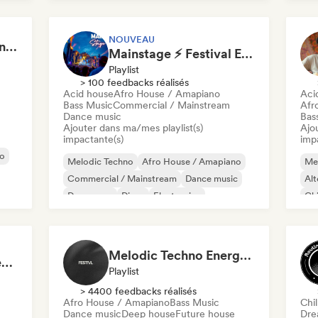
Funky / Jackin House
Future house
NOUVEAU
Aaron Decay (Electronic Dream & Chill Electronic Dream playlists)
Mainstage ⚡ Festival EDM, Big Room & House Anthems
Playlist
> 100 feedbacks réalisés
Acid house
Afro House / Amapiano
Aci
Bass Music
Commercial / Mainstream
Afr
Dance music
Bas
Ajouter dans ma/mes playlist(s)
Ajo
impactante(s)
imp
no
Melodic Techno
Afro House / Amapiano
Me
Commercial / Mainstream
Dance music
Alt
Dance pop
Disco
Electronica
Chi
Electro swing
Chi
Melodic Techno Energy/ EDM Energy/Techno Masters
Desert Grooves 🌵: Best of Afro House, Organic & Melodic
Playlist
> 4400 feedbacks réalisés
Afro House / Amapiano
Bass Music
Chi
Dance music
Deep house
Future house
Dre