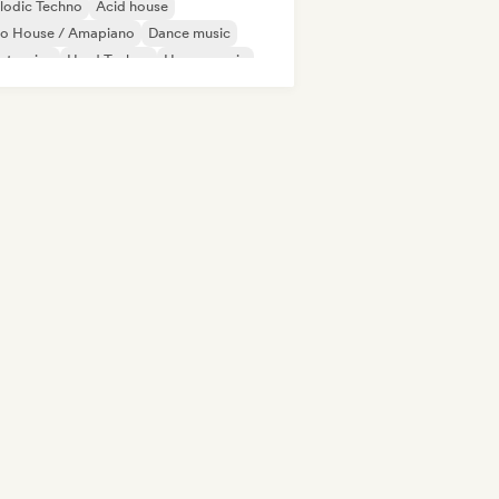
lodic Techno
Acid house
ro House / Amapiano
Dance music
ctronica
Hard Techno
House music
ie Dance