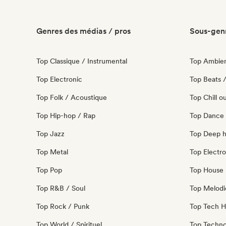
Genres des médias / pros
Sous-genr
Top Classique / Instrumental
Top Ambie
Top Electronic
Top Beats /
Top Folk / Acoustique
Top Chill o
Top Hip-hop / Rap
Top Dance
Top Jazz
Top Deep 
Top Metal
Top Electro
Top Pop
Top House 
Top R&B / Soul
Top Melodi
Top Rock / Punk
Top Tech 
Top World / Spirituel
Top Techn