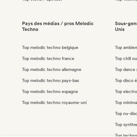
Pays des médias / pros Melodic
Sous-genr
Techno
Unis
Top melodic techno belgique
Top ambient
Top melodic techno france
Top chill ou
Top melodic techno allemagne
Top dance 
Top melodic techno pays-bas
Top disco é
Top melodic techno espagne
Top electro
Top melodic techno royaume-uni
Top minimal
Top nu-disc
Top synthw
Top techno 