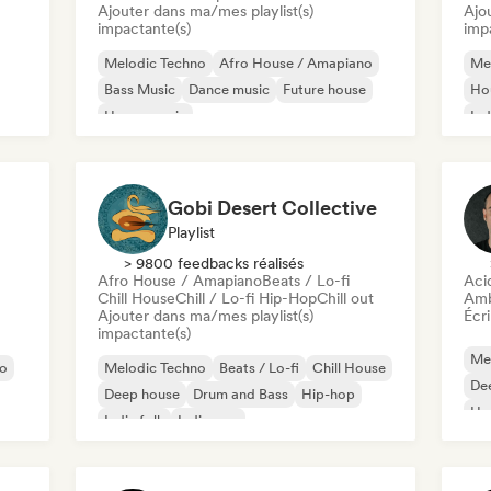
Ajouter dans ma/mes playlist(s)
Ajo
impactante(s)
imp
Melodic Techno
Afro House / Amapiano
Me
Bass Music
Dance music
Future house
Ho
House music
Ind
Melodic & Progressive House
Tech House
Gobi Desert Collective
Playlist
> 9800 feedbacks réalisés
Afro House / Amapiano
Beats / Lo-fi
Aci
Chill House
Chill / Lo-fi Hip-Hop
Chill out
Amb
Ajouter dans ma/mes playlist(s)
Écri
impactante(s)
Me
no
Melodic Techno
Beats / Lo-fi
Chill House
De
Deep house
Drum and Bass
Hip-hop
Ho
Indie folk
Indie pop