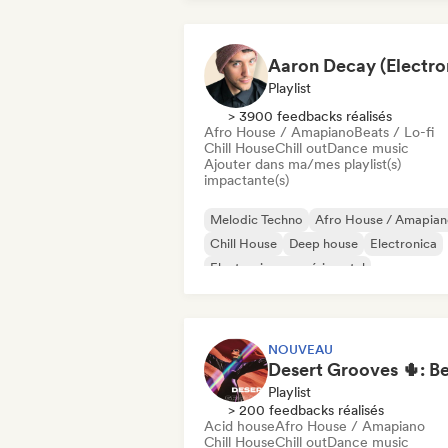
Playlist
> 3900 feedbacks réalisés
Afro House / Amapiano
Beats / Lo-fi
Chill House
Chill out
Dance music
Ajouter dans ma/mes playlist(s)
impactante(s)
Melodic Techno
Afro House / Amapia
Chill House
Deep house
Electronica
Electronique expérimental
House française
Future house
NOUVEAU
Playlist
> 200 feedbacks réalisés
Acid house
Afro House / Amapiano
Chill House
Chill out
Dance music