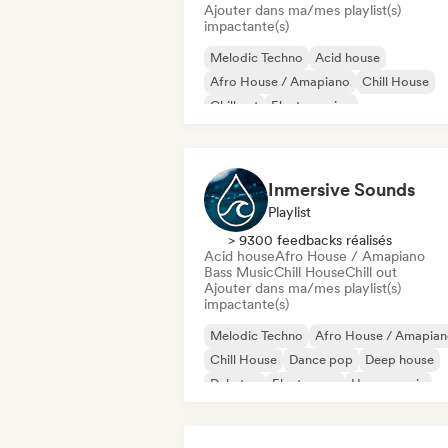
Ajouter dans ma/mes playlist(s)
impactante(s)
Melodic Techno
Acid house
Afro House / Amapiano
Chill House
Chill out
Electro swing
Electronique expérimental
House française
Inmersive Sounds
Playlist
> 9300 feedbacks réalisés
Acid house
Afro House / Amapiano
Bass Music
Chill House
Chill out
Ajouter dans ma/mes playlist(s)
impactante(s)
Melodic Techno
Afro House / Amapia
Chill House
Dance pop
Deep house
Dubstep
Electropop
House music