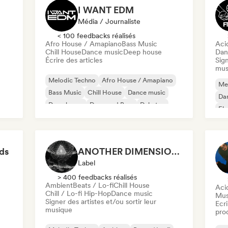
I WANT EDM
Média / Journaliste
< 100 feedbacks réalisés
Afro House / Amapiano
Bass Music
Aci
Chill House
Dance music
Deep house
Dan
Écrire des articles
Sign
mus
Melodic Techno
Afro House / Amapiano
Me
Bass Music
Chill House
Dance music
Da
Deep house
Drum and Bass
Dubstep
Ele
Fun
ds
ANOTHER DIMENSION MUSIC
Label
> 400 feedbacks réalisés
Ambient
Beats / Lo-fi
Chill House
Aci
Chill / Lo-fi Hip-Hop
Dance music
Mus
Signer des artistes et/ou sortir leur
Ecri
musique
pro