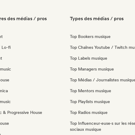
es des médias / pros
Types des médias / pros
nt
Top Bookers musique
 Lo-fi
Top Chaînes Youtube / Twitch mu
ut
Top Labels musique
 music
Top Managers musique
house
Top Médias / Journalistes musiqu
nica
Top Mentors musique
music
Top Playlists musique
c & Progressive House
Top Radios musique
House
Top Influenceur·euse·s sur les rés
sociaux musique
o