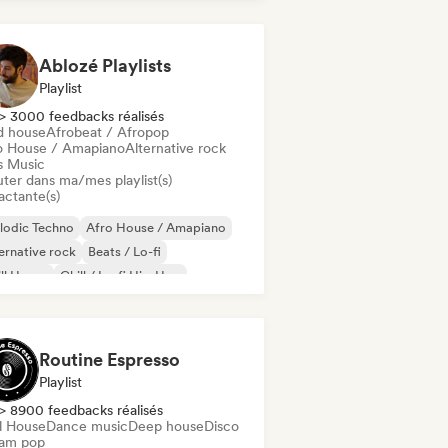
Ablozé Playlists
Playlist
> 3000 feedbacks réalisés
d house
Afrobeat / Afropop
o House / Amapiano
Alternative rock
s Music
uter dans ma/mes playlist(s)
actante(s)
lodic Techno
Afro House / Amapiano
ernative rock
Beats / Lo-fi
ll House
Chill / Lo-fi Hip-Hop
ll out
Deep house
Routine Espresso
Playlist
> 8900 feedbacks réalisés
ll House
Dance music
Deep house
Disco
am pop