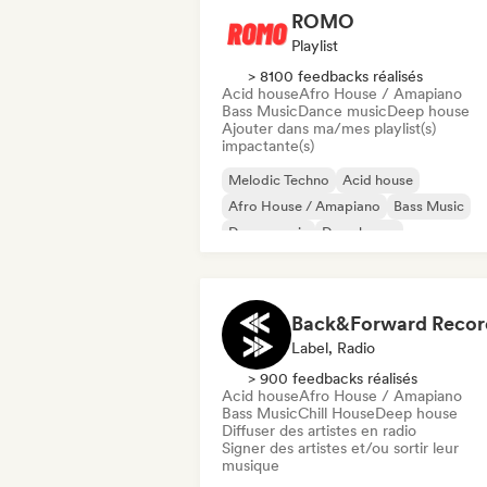
ROMO
Playlist
> 8100 feedbacks réalisés
Acid house
Afro House / Amapiano
Bass Music
Dance music
Deep house
Ajouter dans ma/mes playlist(s)
impactante(s)
Melodic Techno
Acid house
Afro House / Amapiano
Bass Music
Dance music
Deep house
House française
House music
Back&Forward Recor
Label, Radio
> 900 feedbacks réalisés
Acid house
Afro House / Amapiano
Bass Music
Chill House
Deep house
Diffuser des artistes en radio
Signer des artistes et/ou sortir leur
musique