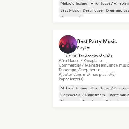
Melodic Techno
Afro House / Amapia
Bass Music
Deep house
Drum and Ba
House music
Melodic & Progressive House
Tech Ho
Best Party Music
Playlist
> 1900 feedbacks réalisés
Afro House / Amapiano
Commercial / Mainstream
Dance musi
Dance pop
Deep house
Ajouter dans ma/mes playlist(s)
impactante(s)
Melodic Techno
Afro House / Amapia
Commercial / Mainstream
Dance musi
Dance pop
Deep house
Future house
House music