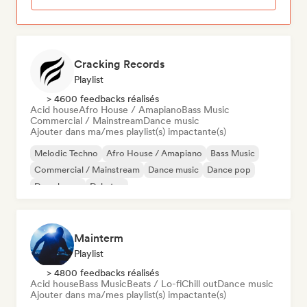
Cracking Records
Playlist
> 4600 feedbacks réalisés
Acid house
Afro House / Amapiano
Bass Music
Commercial / Mainstream
Dance music
Ajouter dans ma/mes playlist(s) impactante(s)
Melodic Techno
Afro House / Amapiano
Bass Music
Commercial / Mainstream
Dance music
Dance pop
Deep house
Dubstep
Mainterm
Playlist
> 4800 feedbacks réalisés
Acid house
Bass Music
Beats / Lo-fi
Chill out
Dance music
Ajouter dans ma/mes playlist(s) impactante(s)