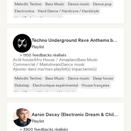
Melodic Techno
Bass Music
Dance music
Dance pop
Electronica
Hard Dance / Hardcore / Hardstyle
Hard Techno
House music
Techno Underground Rave Anthems by Orphium
Playlist
> 1100 feedbacks réalisés
Acid house
Afro House / Amapiano
Bass Music
Commercial / Mainstream
Dance music
Ajouter dans ma/mes playlist(s) impactante(s)
Melodic Techno
Bass Music
Dance music
Deep house
Dubstep
Electronique expérimental
House française
Hard Dance / Hardcore / Hardstyle
Aaron Decay (Electronic Dream & Chill Electronic Dream playlists)
Playlist
> 3900 feedbacks réalisés