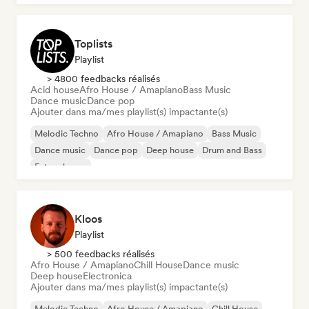
Melodic & Progressive House
Toplists
Playlist
> 4800 feedbacks réalisés
Acid house
Afro House / Amapiano
Bass Music
Dance music
Dance pop
Ajouter dans ma/mes playlist(s) impactante(s)
Melodic Techno
Afro House / Amapiano
Bass Music
Dance music
Dance pop
Deep house
Drum and Bass
Future house
Kloos
Playlist
> 500 feedbacks réalisés
Afro House / Amapiano
Chill House
Dance music
Deep house
Electronica
Ajouter dans ma/mes playlist(s) impactante(s)
Melodic Techno
Afro House / Amapiano
Chill House