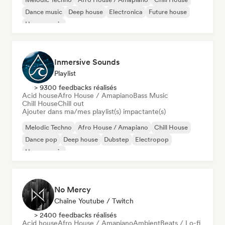
Dance music
Deep house
Electronica
Future house
House music
Inmersive Sounds
Playlist
> 9300 feedbacks réalisés
Acid house
Afro House / Amapiano
Bass Music
Chill House
Chill out
Ajouter dans ma/mes playlist(s) impactante(s)
Melodic Techno
Afro House / Amapiano
Chill House
Dance pop
Deep house
Dubstep
Electropop
House music
No Mercy
Chaîne Youtube / Twitch
> 2400 feedbacks réalisés
Acid house
Afro House / Amapiano
Ambient
Beats / Lo-fi