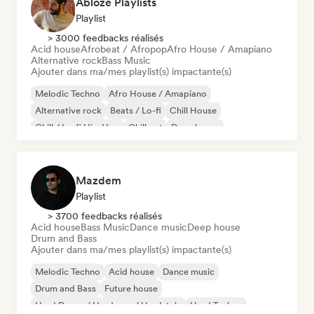
Ablozé Playlists
Playlist
> 3000 feedbacks réalisés
Acid house
Afrobeat / Afropop
Afro House / Amapiano
Alternative rock
Bass Music
Ajouter dans ma/mes playlist(s) impactante(s)
Melodic Techno
Afro House / Amapiano
Alternative rock
Beats / Lo-fi
Chill House
Chill / Lo-fi Hip-Hop
Chill out
Deep house
Mazdem
Playlist
> 3700 feedbacks réalisés
Acid house
Bass Music
Dance music
Deep house
Drum and Bass
Ajouter dans ma/mes playlist(s) impactante(s)
Melodic Techno
Acid house
Dance music
Drum and Bass
Future house
Hard Dance / Hardcore / Hardstyle
Hard Techno