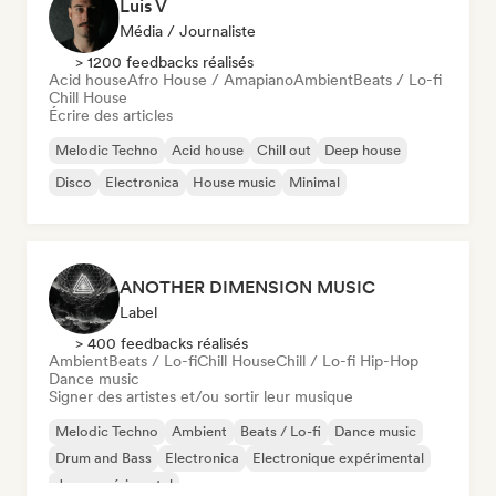
Luis V
Média / Journaliste
> 1200 feedbacks réalisés
Acid house
Afro House / Amapiano
Ambient
Beats / Lo-fi
Chill House
Écrire des articles
Melodic Techno
Acid house
Chill out
Deep house
Disco
Electronica
House music
Minimal
ANOTHER DIMENSION MUSIC
Label
> 400 feedbacks réalisés
Ambient
Beats / Lo-fi
Chill House
Chill / Lo-fi Hip-Hop
Dance music
Signer des artistes et/ou sortir leur musique
Melodic Techno
Ambient
Beats / Lo-fi
Dance music
Drum and Bass
Electronica
Electronique expérimental
Jazz expérimental