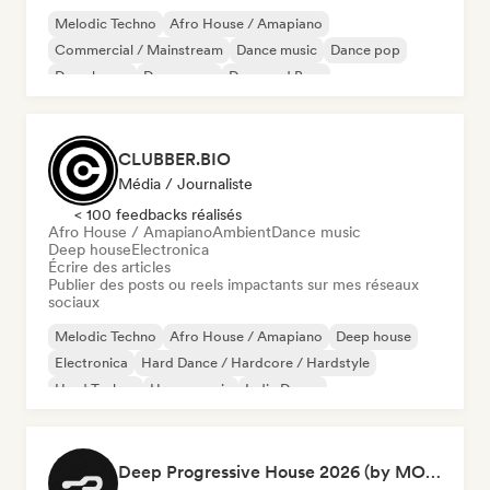
Melodic Techno
Afro House / Amapiano
Commercial / Mainstream
Dance music
Dance pop
Deep house
Dream pop
Drum and Bass
CLUBBER.BIO
Média / Journaliste
< 100 feedbacks réalisés
Afro House / Amapiano
Ambient
Dance music
Deep house
Electronica
Écrire des articles
Publier des posts ou reels impactants sur mes réseaux
sociaux
Melodic Techno
Afro House / Amapiano
Deep house
Electronica
Hard Dance / Hardcore / Hardstyle
Hard Techno
House music
Indie Dance
Deep Progressive House 2026 (by MODERNDEEP)