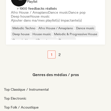
Playlist
> 1900 feedbacks réalisés
Afro House / Amapiano
Dance music
Dance pop
Deep house
House music
Ajouter dans ma/mes playlist(s) impactante(s)
Melodic Techno
Afro House / Amapiano
Dance music
Deep house
House music
Melodic & Progressive House
Organic House / Downtempo
Dance pop
1
2
Genres des médias / pros
Top Classique / Instrumental
Top Electronic
Top Folk / Acoustique