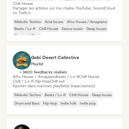
Chill House
Partager les artistes sur ma chaîne YouTube, SoundCloud
ou Twitch
Melodic Techno
Acid house
Afro House / Amapiano
Beats / Lo-fi
Chill House
Dance music
Deep house
Drum and Bass
Gobi Desert Collective
Playlist
> 9800 feedbacks réalisés
Afro House / Amapiano
Beats / Lo-fi
Chill House
Chill / Lo-fi Hip-Hop
Chill out
Ajouter dans ma/mes playlist(s) impactante(s)
Melodic Techno
Beats / Lo-fi
Chill House
Deep house
Drum and Bass
Hip-hop
Indie folk
Indie pop