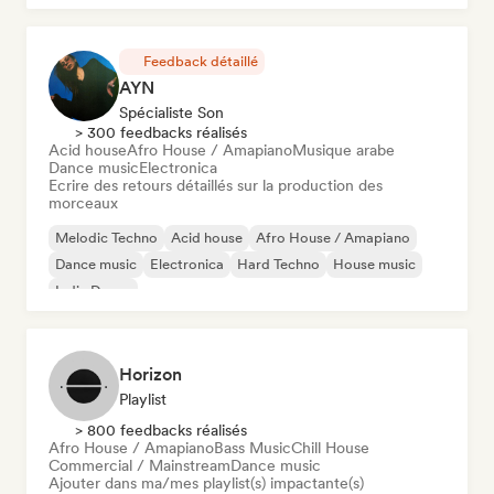
Feedback détaillé
AYN
Spécialiste Son
> 300 feedbacks réalisés
Acid house
Afro House / Amapiano
Musique arabe
Dance music
Electronica
Ecrire des retours détaillés sur la production des
morceaux
Melodic Techno
Acid house
Afro House / Amapiano
Dance music
Electronica
Hard Techno
House music
Indie Dance
Horizon
Playlist
> 800 feedbacks réalisés
Afro House / Amapiano
Bass Music
Chill House
Commercial / Mainstream
Dance music
Ajouter dans ma/mes playlist(s) impactante(s)