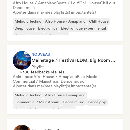
Afro House / Amapiano
Beats / Lo-fi
Chill House
Chill out
Dance music
Ajouter dans ma/mes playlist(s) impactante(s)
Melodic Techno
Afro House / Amapiano
Chill House
Deep house
Electronica
Electronique expérimental
House française
Future house
NOUVEAU
Mainstage ⚡ Festival EDM, Big Room & House Anthems
Playlist
> 100 feedbacks réalisés
Acid house
Afro House / Amapiano
Bass Music
Commercial / Mainstream
Dance music
Ajouter dans ma/mes playlist(s) impactante(s)
Melodic Techno
Afro House / Amapiano
Commercial / Mainstream
Dance music
Dance pop
Disco
Electronica
Electro swing