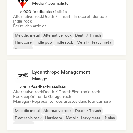
Média / Journaliste
> 900 feedbacks réalisés
Alternative rock
Death / Thrash
Hardcore
Indie pop
Indie rock
Écrire des articles
Melodic metal
Alternative rock
Death / Thrash
Hardcore
Indie pop
Indie rock
Metal / Heavy metal
Pop punk
Lycanthrope Management
Manager
< 100 feedbacks réalisés
Alternative rock
Death / Thrash
Electronic rock
Rock expérimental
Garage rock
Manager/Représenter des artistes dans leur carrière
Melodic metal
Alternative rock
Death / Thrash
Electronic rock
Hardcore
Metal / Heavy metal
Noise
Post punk