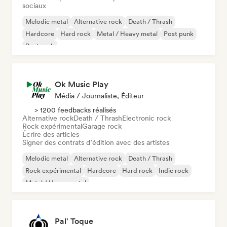
sociaux
Melodic metal
Alternative rock
Death / Thrash
Hardcore
Hard rock
Metal / Heavy metal
Post punk
Post rock
Ok Music Play
Média / Journaliste, Éditeur
> 1200 feedbacks réalisés
Alternative rock
Death / Thrash
Electronic rock
Rock expérimental
Garage rock
Écrire des articles
Signer des contrats d’édition avec des artistes
Melodic metal
Alternative rock
Death / Thrash
Rock expérimental
Hardcore
Hard rock
Indie rock
Metal / Heavy metal
Pal' Toque