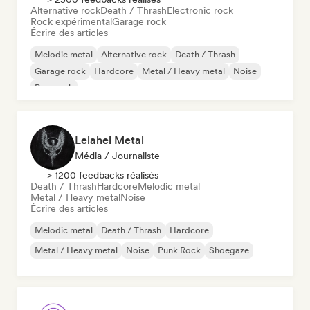
Alternative rock
Death / Thrash
Electronic rock
Rock expérimental
Garage rock
Écrire des articles
Melodic metal
Alternative rock
Death / Thrash
Garage rock
Hardcore
Metal / Heavy metal
Noise
Pop punk
Lelahel Metal
Média / Journaliste
> 1200 feedbacks réalisés
Death / Thrash
Hardcore
Melodic metal
Metal / Heavy metal
Noise
Écrire des articles
Melodic metal
Death / Thrash
Hardcore
Metal / Heavy metal
Noise
Punk Rock
Shoegaze