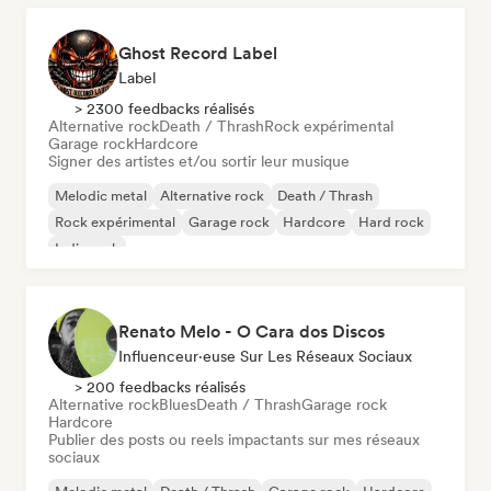
Ghost Record Label
Label
> 2300 feedbacks réalisés
Alternative rock
Death / Thrash
Rock expérimental
Garage rock
Hardcore
Signer des artistes et/ou sortir leur musique
Melodic metal
Alternative rock
Death / Thrash
Rock expérimental
Garage rock
Hardcore
Hard rock
Indie rock
Renato Melo - O Cara dos Discos
Influenceur·euse Sur Les Réseaux Sociaux
> 200 feedbacks réalisés
Alternative rock
Blues
Death / Thrash
Garage rock
Hardcore
Publier des posts ou reels impactants sur mes réseaux
sociaux