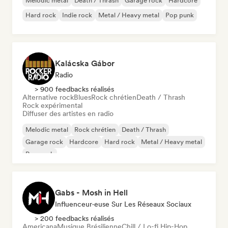
Melodic metal
Death / Thrash
Garage rock
Hardcore
Hard rock
Indie rock
Metal / Heavy metal
Pop punk
Kalácska Gábor
Radio
> 900 feedbacks réalisés
Alternative rock
Blues
Rock chrétien
Death / Thrash
Rock expérimental
Diffuser des artistes en radio
Melodic metal
Rock chrétien
Death / Thrash
Garage rock
Hardcore
Hard rock
Metal / Heavy metal
Pop punk
Gabs - Mosh in Hell
Influenceur·euse Sur Les Réseaux Sociaux
> 200 feedbacks réalisés
Americana
Musique Brésilienne
Chill / Lo-fi Hip-Hop