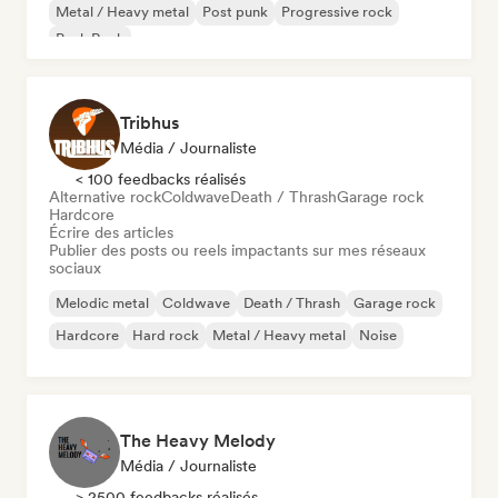
Metal / Heavy metal
Post punk
Progressive rock
Punk Rock
Tribhus
Média / Journaliste
< 100 feedbacks réalisés
Alternative rock
Coldwave
Death / Thrash
Garage rock
Hardcore
Écrire des articles
Publier des posts ou reels impactants sur mes réseaux
sociaux
Melodic metal
Coldwave
Death / Thrash
Garage rock
Hardcore
Hard rock
Metal / Heavy metal
Noise
The Heavy Melody
Média / Journaliste
> 2500 feedbacks réalisés