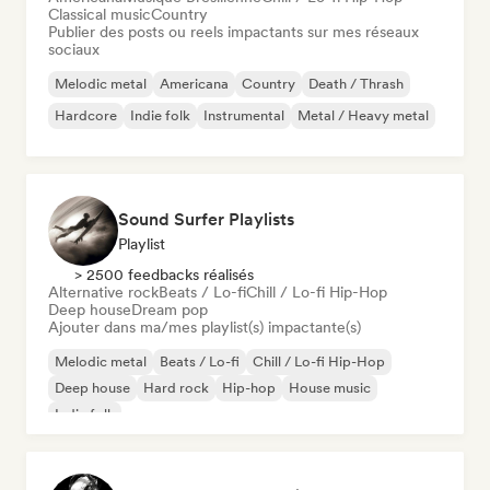
Classical music
Country
Publier des posts ou reels impactants sur mes réseaux
sociaux
Melodic metal
Americana
Country
Death / Thrash
Hardcore
Indie folk
Instrumental
Metal / Heavy metal
Sound Surfer Playlists
Playlist
> 2500 feedbacks réalisés
Alternative rock
Beats / Lo-fi
Chill / Lo-fi Hip-Hop
Deep house
Dream pop
Ajouter dans ma/mes playlist(s) impactante(s)
Melodic metal
Beats / Lo-fi
Chill / Lo-fi Hip-Hop
Deep house
Hard rock
Hip-hop
House music
Indie folk