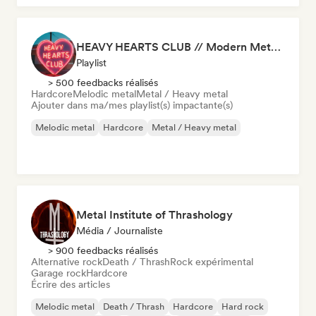
HEAVY HEARTS CLUB // Modern Metal Essentials
Playlist
> 500 feedbacks réalisés
Hardcore
Melodic metal
Metal / Heavy metal
Ajouter dans ma/mes playlist(s) impactante(s)
Melodic metal
Hardcore
Metal / Heavy metal
Metal Institute of Thrashology
Média / Journaliste
> 900 feedbacks réalisés
Alternative rock
Death / Thrash
Rock expérimental
Garage rock
Hardcore
Écrire des articles
Melodic metal
Death / Thrash
Hardcore
Hard rock