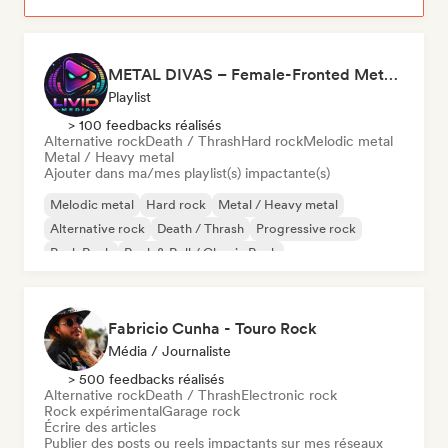
METAL DIVAS – Female-Fronted Metal & Hard Rock (by Livid Media)
Playlist
> 100 feedbacks réalisés
Alternative rock
Death / Thrash
Hard rock
Melodic metal
Metal / Heavy metal
Ajouter dans ma/mes playlist(s) impactante(s)
Melodic metal
Hard rock
Metal / Heavy metal
Alternative rock
Death / Thrash
Progressive rock
Punk Rock
Rock & Roll / Classic Rock
Fabricio Cunha - Touro Rock
Média / Journaliste
> 500 feedbacks réalisés
Alternative rock
Death / Thrash
Electronic rock
Rock expérimental
Garage rock
Écrire des articles
Publier des posts ou reels impactants sur mes réseaux