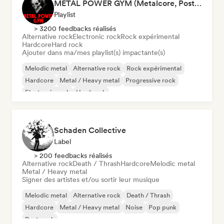
METAL POWER GYM (Metalcore, Post-Hardcore, Alt. Metal)
Playlist
> 3200 feedbacks réalisés
Alternative rock
Electronic rock
Rock expérimental
Hardcore
Hard rock
Ajouter dans ma/mes playlist(s) impactante(s)
Melodic metal
Alternative rock
Rock expérimental
Hardcore
Metal / Heavy metal
Progressive rock
Electronic rock
Hard rock
Schaden Collective
Label
> 200 feedbacks réalisés
Alternative rock
Death / Thrash
Hardcore
Melodic metal
Metal / Heavy metal
Signer des artistes et/ou sortir leur musique
Melodic metal
Alternative rock
Death / Thrash
Hardcore
Metal / Heavy metal
Noise
Pop punk
Post punk