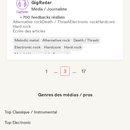
GigRadar
Média / Journaliste
> 700 feedbacks réalisés
Alternative rock
Death / Thrash
Electronic rock
Hardcore
Hard rock
Écrire des articles
Melodic metal
Alternative rock
Death / Thrash
Electronic rock
Hardcore
Hard rock
Metal / Heavy metal
Pop punk
1
...
3
...
17
Genres des médias / pros
Top Classique / Instrumental
Top Electronic