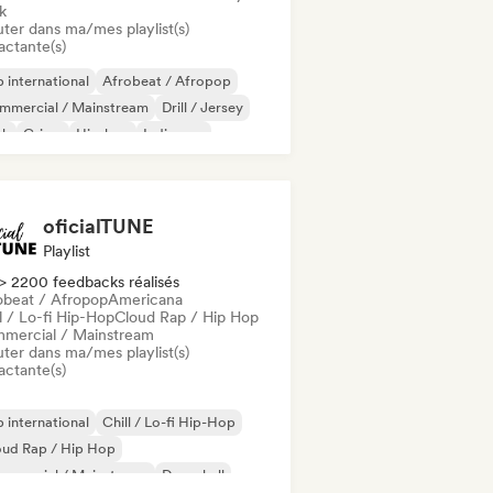
k
uter dans ma/mes playlist(s)
actante(s)
 international
Afrobeat / Afropop
mmercial / Mainstream
Drill / Jersey
nk
Grime
Hip-hop
Indie pop
oficialTUNE
Playlist
> 2200 feedbacks réalisés
obeat / Afropop
Americana
l / Lo-fi Hip-Hop
Cloud Rap / Hip Hop
mercial / Mainstream
uter dans ma/mes playlist(s)
actante(s)
 international
Chill / Lo-fi Hip-Hop
oud Rap / Hip Hop
mmercial / Mainstream
Dancehall