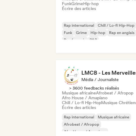
Funk
Grime
Hip-hop
Écrire des articles
Rap international
Chill / Lo-fi Hip-Hop
Funk
Grime
Hip-hop
Rap en anglais
Rap francais
R&B
Média / Journaliste
> 3600 feedbacks réalisés
Musique africaine
Afrobeat / Afropop
Afro House / Amapiano
Chill / Lo-fi Hip-Hop
Musique Chrétien
Écrire des articles
Rap international
Musique africaine
Afrobeat / Afropop
Afro House / Amapiano