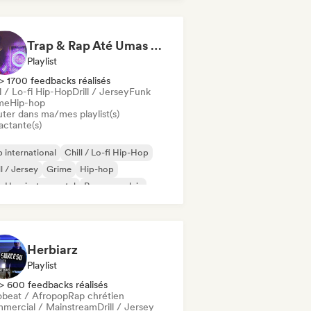
Trap & Rap Até Umas Hora
Playlist
> 1700 feedbacks réalisés
l / Lo-fi Hip-Hop
Drill / Jersey
Funk
me
Hip-hop
uter dans ma/mes playlist(s)
actante(s)
 international
Chill / Lo-fi Hip-Hop
ll / Jersey
Grime
Hip-hop
-Hop instrumental
Rap en anglais
 francais
Herbiarz
Playlist
> 600 feedbacks réalisés
obeat / Afropop
Rap chrétien
mercial / Mainstream
Drill / Jersey