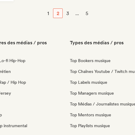
1
2
3
...
5
es des médias / pros
Types des médias / pros
 Lo-fi Hip-Hop
Top Bookers musique
rétien
Top Chaînes Youtube / Twitch mu
Rap / Hip Hop
Top Labels musique
 Jersey
Top Managers musique
Top Médias / Journalistes musiqu
p
Top Mentors musique
p instrumental
Top Playlists musique