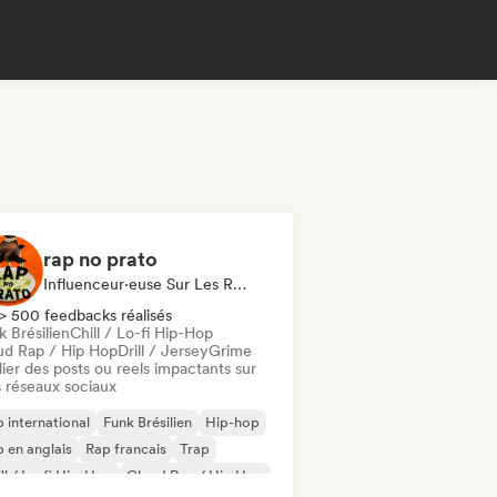
rap no prato
Influenceur·euse Sur Les Réseaux Sociaux
> 500 feedbacks réalisés
 Brésilien
Chill / Lo-fi Hip-Hop
ud Rap / Hip Hop
Drill / Jersey
Grime
ier des posts ou reels impactants sur
 réseaux sociaux
 international
Funk Brésilien
Hip-hop
 en anglais
Rap francais
Trap
ll / Lo-fi Hip-Hop
Cloud Rap / Hip Hop