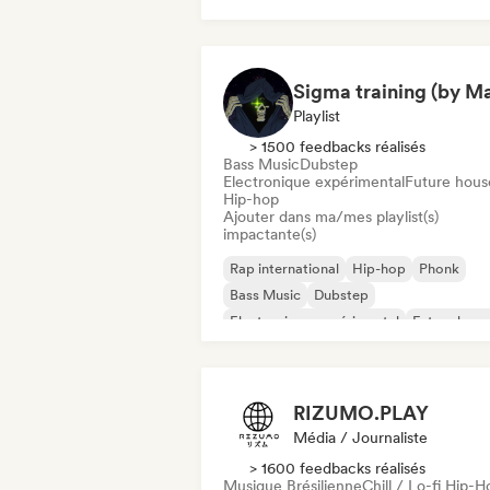
Hip-Hop instrumental
Playlist
> 1500 feedbacks réalisés
Bass Music
Dubstep
Electronique expérimental
Future hous
Hip-hop
Ajouter dans ma/mes playlist(s)
impactante(s)
Rap international
Hip-hop
Phonk
Bass Music
Dubstep
Electronique expérimental
Future hous
Hip-Hop instrumental
RIZUMO.PLAY
Média / Journaliste
> 1600 feedbacks réalisés
Musique Brésilienne
Chill / Lo-fi Hip-H