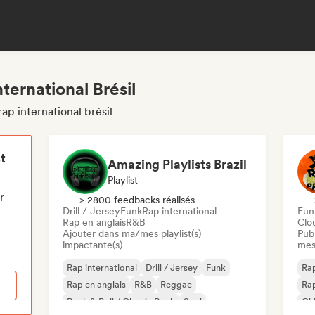
ternational Brésil
ap international brésil
t
Amazing Playlists Brazil
Playlist
r
> 2800 feedbacks réalisés
Drill / Jersey
Funk
Rap international
Funk
Rap en anglais
R&B
Clo
Ajouter dans ma/mes playlist(s)
Publ
impactante(s)
mes
Rap international
Drill / Jersey
Funk
Rap
Rap en anglais
R&B
Reggae
Rap
Rock & Roll / Classic Rock
Soul
Chi