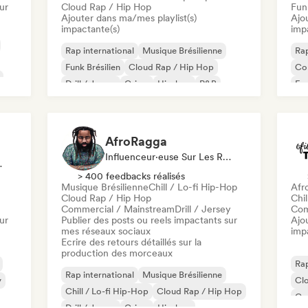
ur
Cloud Rap / Hip Hop
Fun
Ajouter dans ma/mes playlist(s)
Ajo
impactante(s)
imp
Rap international
Musique Brésilienne
Rap
Funk Brésilien
Cloud Rap / Hip Hop
Co
Drill / Jersey
Grime
Hip-hop
R&B
Fu
AfroRagga
Influenceur·euse Sur Les Réseaux Sociaux, Spécialiste Son
ux Sociaux
> 400 feedbacks réalisés
Musique Brésilienne
Chill / Lo-fi Hip-Hop
Afr
Cloud Rap / Hip Hop
Chil
Commercial / Mainstream
Drill / Jersey
Com
ur
Publier des posts ou reels impactants sur
Ajo
mes réseaux sociaux
imp
Ecrire des retours détaillés sur la
production des morceaux
Rap
Rap international
Musique Brésilienne
y
Cl
Chill / Lo-fi Hip-Hop
Cloud Rap / Hip Hop
Co
Drill / Jersey
Grime
Hip-hop