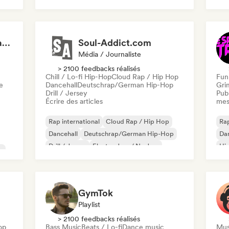
Rap
Rap en anglais
Sigma training (by Mastery Gallery)
Soul-Addict.com
Média / Journaliste
> 2100 feedbacks réalisés
Chill / Lo-fi Hip-Hop
Cloud Rap / Hip Hop
Funk
e
Dancehall
Deutschrap/German Hip-Hop
Gri
Drill / Jersey
Publ
Écrire des articles
mes
Rap international
Cloud Rap / Hip Hop
Rap
Dancehall
Deutschrap/German Hip-Hop
Dan
Drill / Jersey
Electro Jazz / Nu Jazz
Hip
e
Hip-hop
Latin Pop
GymTok
Playlist
> 2100 feedbacks réalisés
op
Bass Music
Beats / Lo-fi
Dance music
Mus