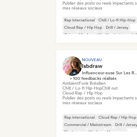
Publier des posts ou reels impactants s
mes réseaux sociaux
Rap international
Chill / Lo-fi Hip-Hop
Cloud Rap / Hip Hop
Drill / Jersey
Grime
Hip-hop
Hip-Hop instrumental
Rap en anglais
NOUVEAU
lsbdraw
Influenceur·euse Sur Les Résea
> 100 feedbacks réalisés
Ambient
Funk Brésilien
Chill / Lo-fi Hip-Hop
Chill out
Cloud Rap / Hip Hop
Publier des posts ou reels impactants s
mes réseaux sociaux
Rap international
Cloud Rap / Hip Hop
Commercial / Mainstream
Drill / Jerse
Electropop
Hip-hop
Hyperpop