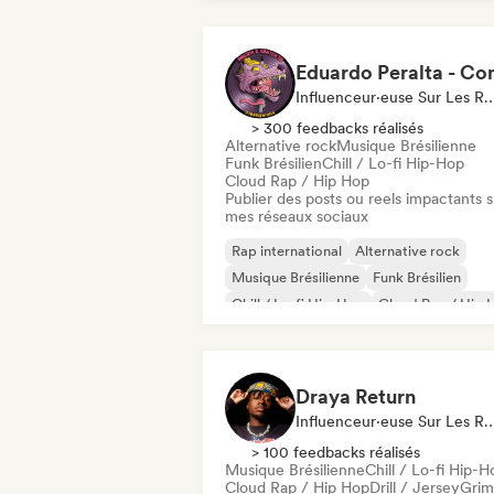
Influenceur·euse Sur Les Résea
> 300 feedbacks réalisés
Alternative rock
Musique Brésilienne
Funk Brésilien
Chill / Lo-fi Hip-Hop
Cloud Rap / Hip Hop
Publier des posts ou reels impactants s
mes réseaux sociaux
Rap international
Alternative rock
Musique Brésilienne
Funk Brésilien
Chill / Lo-fi Hip-Hop
Cloud Rap / Hip 
Garage rock
Hip-hop
Draya Return
Influenceur·euse Sur Les Résea
> 100 feedbacks réalisés
Musique Brésilienne
Chill / Lo-fi Hip-H
Cloud Rap / Hip Hop
Drill / Jersey
Gri