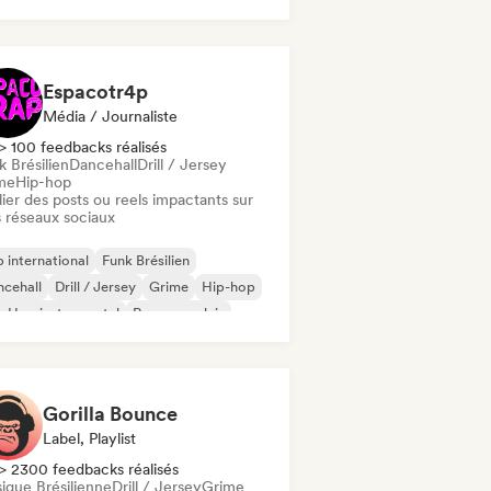
 en anglais
R&B
Reggaeton
Espacotr4p
Média / Journaliste
> 100 feedbacks réalisés
 Brésilien
Dancehall
Drill / Jersey
me
Hip-hop
ier des posts ou reels impactants sur
 réseaux sociaux
 international
Funk Brésilien
cehall
Drill / Jersey
Grime
Hip-hop
-Hop instrumental
Rap en anglais
Gorilla Bounce
Label, Playlist
> 2300 feedbacks réalisés
ique Brésilienne
Drill / Jersey
Grime