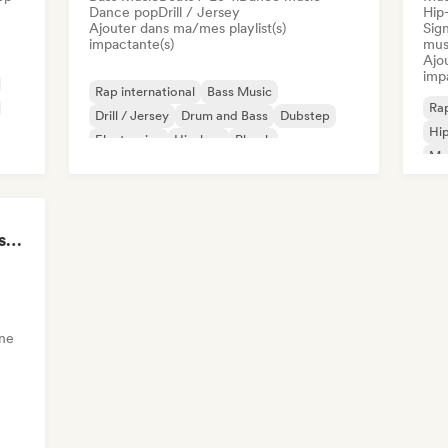
Dance pop
Drill / Jersey
Hip
Ajouter dans ma/mes playlist(s)
Sign
impactante(s)
mus
Ajo
imp
Rap international
Bass Music
Rap
Drill / Jersey
Drum and Bass
Dubstep
Hi
Electronica
Hip-hop
Phonk
Mus
LMCB - Les Merveilles du Congo 🇨🇬
ne