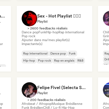
Eduardo Peralta - Content Creator
Sex - Hot Playlist ❤️‍🔥🔞
ux Sociaux
Playlist
> 2600 feedbacks réalisés
Dance pop
Funk
Hip-hop
Rap international
Chil
Pop rock
Gri
Ajouter dans ma/mes playlist(s)
Ajo
ur
impactante(s)
imp
Rap international
Dance pop
Funk
Rap
Dri
Hip-hop
Pop rock
Rap en anglais
R&B
Hip
Hop
Rap
Felipe Fivel (Selecta Syndicate)
ux Sociaux
Playlist
> 200 feedbacks réalisés
op
Afrobeat / Afropop
Musique Brésilienne
Afr
me
Funk Brésilien
Chill / Lo-fi Hip-Hop
Com