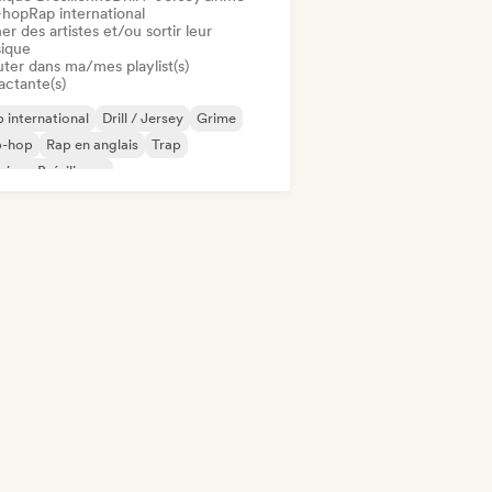
-hop
Rap international
er des artistes et/ou sortir leur
ique
uter dans ma/mes playlist(s)
actante(s)
 international
Drill / Jersey
Grime
p-hop
Rap en anglais
Trap
ique Brésilienne