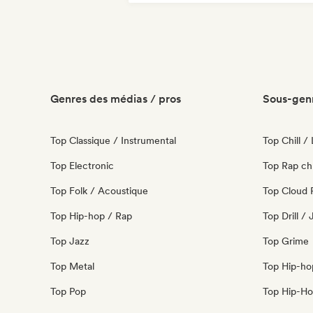
Chill / Lo-fi Hip-Hop
Hip-hop
Rap en anglais
Rap francais
Genres des médias / pros
Sous-genr
Top Classique / Instrumental
Top Chill /
Top Electronic
Top Rap ch
Top Folk / Acoustique
Top Cloud 
Top Hip-hop / Rap
Top Drill /
Top Jazz
Top Grime
Top Metal
Top Hip-ho
Top Pop
Top Hip-Ho