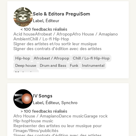
Selo & Editora PreguiSom
Label, Éditeur
< 100 feedbacks réalisés
Acid house
Afrobeat / Afropop
Afro House / Amapiano
Ambient
Chill / Lo-fi Hip-Hop
Signer des artistes et/ou sortir leur musique
Signer des contrats d’édition avec des artistes
Hip-hop
Afrobeat / Afropop
Chill / Lo-fi Hip-Hop
Deep house
Drum and Bass
Funk
Instrumental
Modern jazz
IV Songs
Label, Éditeur, Synchro
> 100 feedbacks réalisés
Afro House / Amapiano
Dance music
Garage rock
Hip-hop
House music
Représenter des artistes ou leur musique pour
l’image/films/publicités
Signer des contrats d’édition avec des artistes