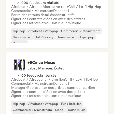
> 1000 feedbacks réalisés
Afrobeat / Afropop
Alternative rock
Chill / Lo-fi Hip-Hop
Commercial / Mainstream
Dancehall
Ecrire des retours détaillés/constructifs
Signer des contrats d’édition avec des artistes
Signer des artistes et/ou sortir leur musique
Hip-hop
Afrobeat / Afropop
Commercial / Mainstream
Dance music
Drill / Jersey
House music
Hyperpop
Pop rock
+5Cinco Music
Label, Manager, Éditeur
> 100 feedbacks réalisés
Afrobeat / Afropop
Funk Brésilien
Chill / Lo-fi Hip-Hop
Commercial / Mainstream
Dancehall
Manager/Représenter des artistes dans leur carrière
Signer des contrats d’édition avec des artistes
Signer des artistes et/ou sortir leur musique
Hip-hop
Afrobeat / Afropop
Funk Brésilien
Commercial / Mainstream
Disco
House music