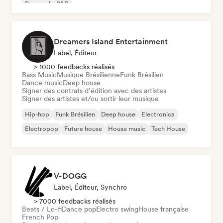
Pop soul
R&B
Dreamers Island Entertainment
Label, Éditeur
> 1000 feedbacks réalisés
Bass Music
Musique Brésilienne
Funk Brésilien
Dance music
Deep house
Signer des contrats d’édition avec des artistes
Signer des artistes et/ou sortir leur musique
Hip-hop
Funk Brésilien
Deep house
Electronica
Electropop
Future house
House music
Tech House
V-DOGG
Label, Éditeur, Synchro
> 7000 feedbacks réalisés
Beats / Lo-fi
Dance pop
Electro swing
House française
French Pop