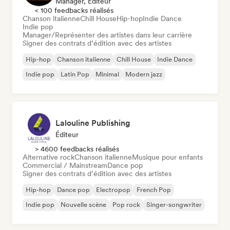
Manager, Éditeur
< 100 feedbacks réalisés
Chanson italienne
Chill House
Hip-hop
Indie Dance
Indie pop
Manager/Représenter des artistes dans leur carrière
Signer des contrats d’édition avec des artistes
Hip-hop
Chanson italienne
Chill House
Indie Dance
Indie pop
Latin Pop
Minimal
Modern jazz
Lalouline Publishing
Éditeur
> 4600 feedbacks réalisés
Alternative rock
Chanson italienne
Musique pour enfants
Commercial / Mainstream
Dance pop
Signer des contrats d’édition avec des artistes
Hip-hop
Dance pop
Electropop
French Pop
Indie pop
Nouvelle scène
Pop rock
Singer-songwriter