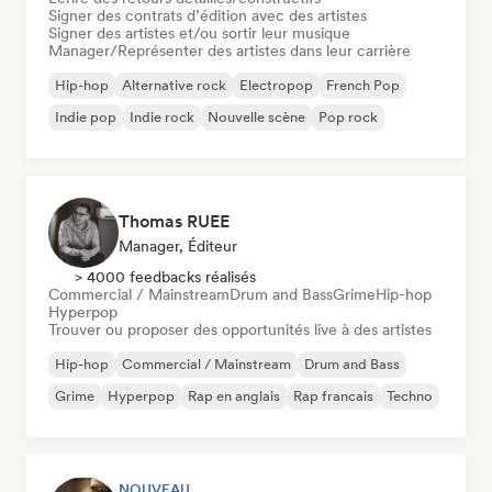
Signer des contrats d’édition avec des artistes
Signer des artistes et/ou sortir leur musique
Manager/Représenter des artistes dans leur carrière
Hip-hop
Alternative rock
Electropop
French Pop
Indie pop
Indie rock
Nouvelle scène
Pop rock
Thomas RUEE
Manager, Éditeur
> 4000 feedbacks réalisés
Commercial / Mainstream
Drum and Bass
Grime
Hip-hop
Hyperpop
Trouver ou proposer des opportunités live à des artistes
Hip-hop
Commercial / Mainstream
Drum and Bass
Grime
Hyperpop
Rap en anglais
Rap francais
Techno
NOUVEAU