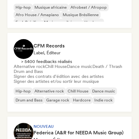
Hip-hop
Musique africaine
Afrobeat / Afropop
Afro House / Amapiano
Musique Brésilienne
Funk Brésilien
Musique caribéenne
Hardcore
CFM Records
Label, Éditeur
> 5400 feedbacks réalisés
Alternative rock
Chill House
Dance music
Death / Thrash
Drum and Bass
Signer des contrats d’édition avec des artistes
Signer des artistes et/ou sortir leur musique
Hip-hop
Alternative rock
Chill House
Dance music
Drum and Bass
Garage rock
Hardcore
Indie rock
NOUVEAU
Federica (A&R for NEEDA Music Group)