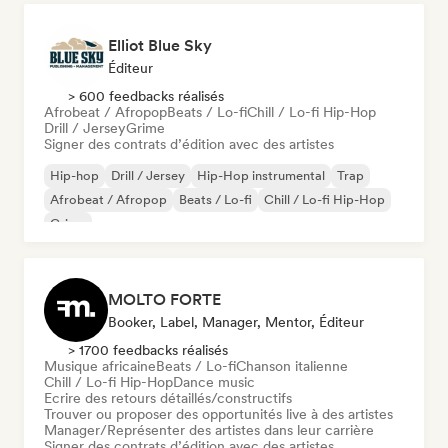
Elliot Blue Sky
Éditeur
> 600 feedbacks réalisés
Afrobeat / Afropop
Beats / Lo-fi
Chill / Lo-fi Hip-Hop
Drill / Jersey
Grime
Signer des contrats d’édition avec des artistes
Hip-hop
Drill / Jersey
Hip-Hop instrumental
Trap
Afrobeat / Afropop
Beats / Lo-fi
Chill / Lo-fi Hip-Hop
Grime
MOLTO FORTE
Booker, Label, Manager, Mentor, Éditeur
> 1700 feedbacks réalisés
Musique africaine
Beats / Lo-fi
Chanson italienne
Chill / Lo-fi Hip-Hop
Dance music
Ecrire des retours détaillés/constructifs
Trouver ou proposer des opportunités live à des artistes
Manager/Représenter des artistes dans leur carrière
Signer des contrats d’édition avec des artistes