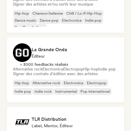
Signer des artistes et/ou sortir leur musique
Hip-hop
Chanson italienne
Chill / Lo-fi Hip-Hop
Dance music
Dance pop
Electronica
Indie pop
Rap/Trap Italiano
La Grande Onda
Éditeur
> 3000 feedbacks réalisés
Alternative rock
Electronica
Electropop
Hip-hop
Indie pop
Signer des contrats d’édition avec des artistes
Hip-hop
Alternative rock
Electronica
Electropop
Indie pop
Indie rock
Instrumental
Pop international
TLR Distribution
Label, Mentor, Éditeur