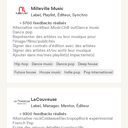
Milleville Music
Label, Playlist, Éditeur, Synchro
> 5700 feedbacks réalisés
Alternative rock
Bass Music
Chill out
Dance music
Dance pop
Représenter des artistes ou leur musique pour
l’image/films/publicités
Signer des contrats d’édition avec des artistes
Signer des artistes et/ou sortir leur musique
Ajouter dans ma/mes playlist(s) impactante(s)
Hip-hop
Dance music
Dance pop
Deep house
Future house
House music
Indie pop
Pop international
LaCouveuse
Label, Manager, Mentor, Éditeur
> 9300 feedbacks réalisés
Alternative rock
Coldwave
Electropop
Rock expérimental
French Pop
Ecrire des retours détaillés/constructifs