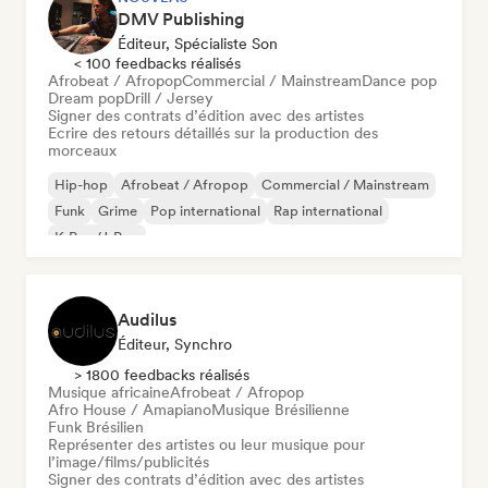
DMV Publishing
Éditeur, Spécialiste Son
< 100 feedbacks réalisés
Afrobeat / Afropop
Commercial / Mainstream
Dance pop
Dream pop
Drill / Jersey
Signer des contrats d’édition avec des artistes
Ecrire des retours détaillés sur la production des
morceaux
Hip-hop
Afrobeat / Afropop
Commercial / Mainstream
Funk
Grime
Pop international
Rap international
K-Pop/J-Pop
Audilus
Éditeur, Synchro
> 1800 feedbacks réalisés
Musique africaine
Afrobeat / Afropop
Afro House / Amapiano
Musique Brésilienne
Funk Brésilien
Représenter des artistes ou leur musique pour
l’image/films/publicités
Signer des contrats d’édition avec des artistes