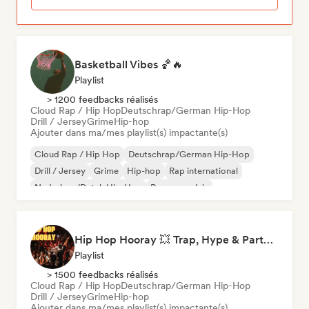
Basketball Vibes 🏀🔥
Playlist
> 1200 feedbacks réalisés
Cloud Rap / Hip Hop
Deutschrap/German Hip-Hop
Drill / Jersey
Grime
Hip-hop
Ajouter dans ma/mes playlist(s) impactante(s)
Cloud Rap / Hip Hop
Deutschrap/German Hip-Hop
Drill / Jersey
Grime
Hip-hop
Rap international
Nederhop/Dutch Hip-Hop
Rap en anglais
Hip Hop Hooray 💥 Trap, Hype & Party Rap Bangers
Playlist
> 1500 feedbacks réalisés
Cloud Rap / Hip Hop
Deutschrap/German Hip-Hop
Drill / Jersey
Grime
Hip-hop
Ajouter dans ma/mes playlist(s) impactante(s)