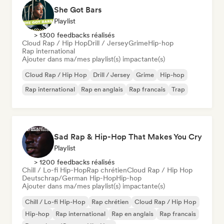
She Got Bars
Playlist
> 1300 feedbacks réalisés
Cloud Rap / Hip Hop
Drill / Jersey
Grime
Hip-hop
Rap international
Ajouter dans ma/mes playlist(s) impactante(s)
Cloud Rap / Hip Hop
Drill / Jersey
Grime
Hip-hop
Rap international
Rap en anglais
Rap francais
Trap
Sad Rap & Hip-Hop That Makes You Cry
Playlist
> 1200 feedbacks réalisés
Chill / Lo-fi Hip-Hop
Rap chrétien
Cloud Rap / Hip Hop
Deutschrap/German Hip-Hop
Hip-hop
Ajouter dans ma/mes playlist(s) impactante(s)
Chill / Lo-fi Hip-Hop
Rap chrétien
Cloud Rap / Hip Hop
Hip-hop
Rap international
Rap en anglais
Rap francais