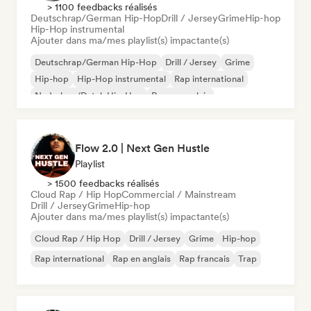
> 1100 feedbacks réalisés
Deutschrap/German Hip-Hop
Drill / Jersey
Grime
Hip-hop
Hip-Hop instrumental
Ajouter dans ma/mes playlist(s) impactante(s)
Deutschrap/German Hip-Hop
Drill / Jersey
Grime
Hip-hop
Hip-Hop instrumental
Rap international
Nederhop/Dutch Hip-Hop
Rap en anglais
Flow 2.0 | Next Gen Hustle
Playlist
> 1500 feedbacks réalisés
Cloud Rap / Hip Hop
Commercial / Mainstream
Drill / Jersey
Grime
Hip-hop
Ajouter dans ma/mes playlist(s) impactante(s)
Cloud Rap / Hip Hop
Drill / Jersey
Grime
Hip-hop
Rap international
Rap en anglais
Rap francais
Trap