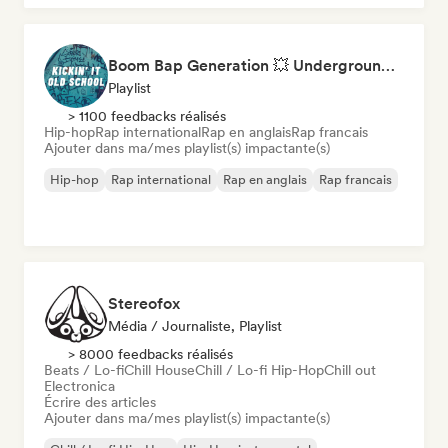
Boom Bap Generation 💥 Underground Hip-Hop, East Coast & Jazz Rap
Playlist
> 1100 feedbacks réalisés
Hip-hop
Rap international
Rap en anglais
Rap francais
Ajouter dans ma/mes playlist(s) impactante(s)
Hip-hop
Rap international
Rap en anglais
Rap francais
Stereofox
Média / Journaliste, Playlist
> 8000 feedbacks réalisés
Beats / Lo-fi
Chill House
Chill / Lo-fi Hip-Hop
Chill out
Electronica
Écrire des articles
Ajouter dans ma/mes playlist(s) impactante(s)