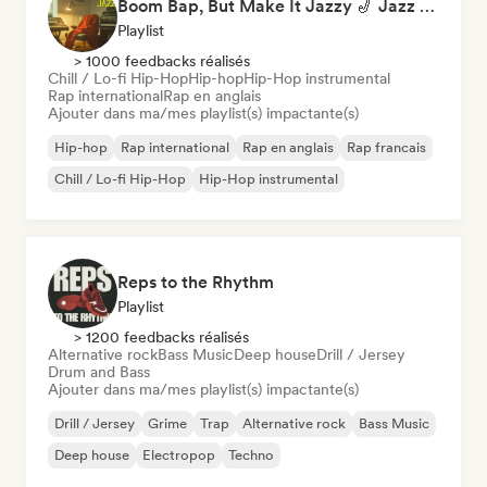
Boom Bap, But Make It Jazzy 🎷 Jazz Rap, Underground & Conscious Hip-Hop
Playlist
> 1000 feedbacks réalisés
Chill / Lo-fi Hip-Hop
Hip-hop
Hip-Hop instrumental
Rap international
Rap en anglais
Ajouter dans ma/mes playlist(s) impactante(s)
Hip-hop
Rap international
Rap en anglais
Rap francais
Chill / Lo-fi Hip-Hop
Hip-Hop instrumental
Reps to the Rhythm
Playlist
> 1200 feedbacks réalisés
Alternative rock
Bass Music
Deep house
Drill / Jersey
Drum and Bass
Ajouter dans ma/mes playlist(s) impactante(s)
Drill / Jersey
Grime
Trap
Alternative rock
Bass Music
Deep house
Electropop
Techno