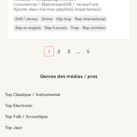
Commercial / Mainstream
Drill / Jersey
Funk
Ajouter dans ma/mes playlist(s) impactante(s)
Drill / Jersey
Grime
Hip-hop
Rap international
Rap en anglais
Rap francais
Trap
Rap chrétien
1
2
3
...
5
Genres des médias / pros
Top Classique / Instrumental
Top Electronic
Top Folk / Acoustique
Top Jazz