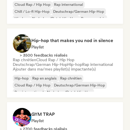
Cloud Rap / Hip Hop
Rap international
Chill / Lo-fi Hip-Hop
Deutschrap/German Hip-Hop
Hip-hop
Nederhop/Dutch Hip-Hop
Rap en anglais
Rap francais
Hip-hop that makes you nod in silence
Playlist
> 3500 feedbacks réalisés
Rap chrétien
Cloud Rap / Hip Hop
Deutschrap/German Hip-Hop
Hip-hop
Rap international
Ajouter dans ma/mes playlist(s) impactante(s)
Hip-hop
Rap en anglais
Rap chrétien
Cloud Rap / Hip Hop
Deutschrap/German Hip-Hop
Rap international
Nederhop/Dutch Hip-Hop
Rap francais
GYM TRAP
Playlist
> 2700 feedbacks réalisés