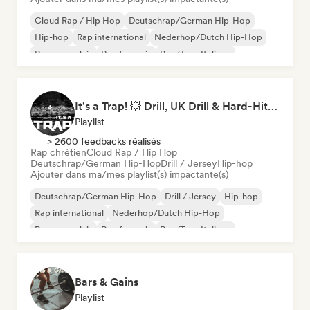
Cloud Rap / Hip Hop
Deutschrap/German Hip-Hop
Hip-hop
Rap international
Nederhop/Dutch Hip-Hop
Rap en anglais
Rap francais
Rap/Trap Italiano
It's a Trap! 💥 Drill, UK Drill & Hard-Hitting Trap
Playlist
> 2600 feedbacks réalisés
Rap chrétien
Cloud Rap / Hip Hop
Deutschrap/German Hip-Hop
Drill / Jersey
Hip-hop
Ajouter dans ma/mes playlist(s) impactante(s)
Deutschrap/German Hip-Hop
Drill / Jersey
Hip-hop
Rap international
Nederhop/Dutch Hip-Hop
Rap en anglais
Rap francais
Rap/Trap Italiano
Bars & Gains
Playlist