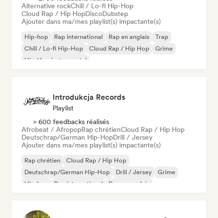
Alternative rock
Chill / Lo-fi Hip-Hop
Cloud Rap / Hip Hop
Disco
Dubstep
Ajouter dans ma/mes playlist(s) impactante(s)
Hip-hop
Rap international
Rap en anglais
Trap
Chill / Lo-fi Hip-Hop
Cloud Rap / Hip Hop
Grime
Hip-Hop instrumental
Introdukcja Records
Playlist
> 600 feedbacks réalisés
Afrobeat / Afropop
Rap chrétien
Cloud Rap / Hip Hop
Deutschrap/German Hip-Hop
Drill / Jersey
Ajouter dans ma/mes playlist(s) impactante(s)
Rap chrétien
Cloud Rap / Hip Hop
Deutschrap/German Hip-Hop
Drill / Jersey
Grime
Hip-hop
Rap international
Rap en anglais