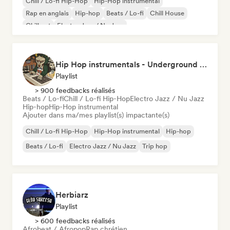
Chill / Lo-fi Hip-Hop
Hip-Hop instrumental
Rap en anglais
Hip-hop
Beats / Lo-fi
Chill House
Chill out
Electro Jazz / Nu Jazz
Hip Hop instrumentals - Underground boombap & Lo Fi Hip Hop (by Snaap)
Playlist
> 900 feedbacks réalisés
Beats / Lo-fi
Chill / Lo-fi Hip-Hop
Electro Jazz / Nu Jazz
Hip-hop
Hip-Hop instrumental
Ajouter dans ma/mes playlist(s) impactante(s)
Chill / Lo-fi Hip-Hop
Hip-Hop instrumental
Hip-hop
Beats / Lo-fi
Electro Jazz / Nu Jazz
Trip hop
Herbiarz
Playlist
> 600 feedbacks réalisés
Afrobeat / Afropop
Rap chrétien