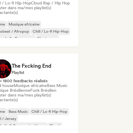
l / Lo-fi Hip-Hop
Cloud Rap / Hip Hop
uter dans ma/mes playlist(s)
actante(s)
ime
Musique africaine
robeat / Afropop
Chill / Lo-fi Hip-Hop
cehall
Dance pop
Electropop
p-hop
The Fxcking End
Playlist
> 1800 feedbacks réalisés
d house
Musique africaine
Bass Music
ique Brésilienne
Funk Brésilien
uter dans ma/mes playlist(s)
actante(s)
ime
Bass Music
Chill / Lo-fi Hip-Hop
ll / Jersey
odic & Progressive House
Phonk
ger-songwriter
Techno