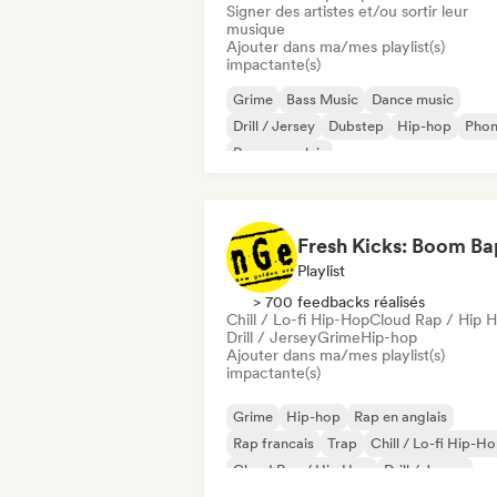
Signer des artistes et/ou sortir leur
musique
Ajouter dans ma/mes playlist(s)
impactante(s)
Grime
Bass Music
Dance music
Drill / Jersey
Dubstep
Hip-hop
Pho
Rap en anglais
Playlist
> 700 feedbacks réalisés
Chill / Lo-fi Hip-Hop
Cloud Rap / Hip 
Drill / Jersey
Grime
Hip-hop
Ajouter dans ma/mes playlist(s)
impactante(s)
Grime
Hip-hop
Rap en anglais
Rap francais
Trap
Chill / Lo-fi Hip-H
Cloud Rap / Hip Hop
Drill / Jersey