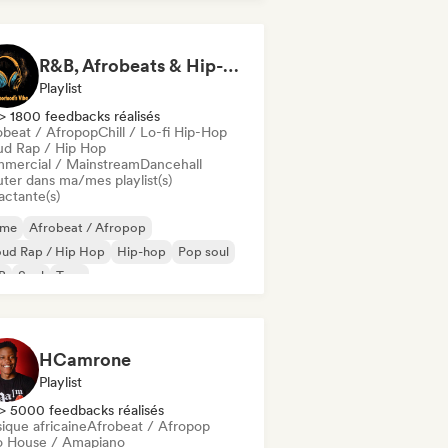
R&B, Afrobeats & Hip-Hop Vibes by Neighborhood's Vibe
Playlist
> 1800 feedbacks réalisés
obeat / Afropop
Chill / Lo-fi Hip-Hop
ud Rap / Hip Hop
mercial / Mainstream
Dancehall
uter dans ma/mes playlist(s)
actante(s)
ime
Afrobeat / Afropop
oud Rap / Hip Hop
Hip-hop
Pop soul
B
Soul
Trap
HCamrone
Playlist
> 5000 feedbacks réalisés
ique africaine
Afrobeat / Afropop
o House / Amapiano