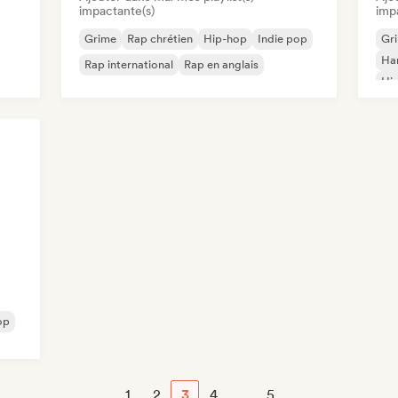
impactante(s)
imp
Grime
Rap chrétien
Hip-hop
Indie pop
Gr
Har
Rap international
Rap en anglais
Hi
Bea
op
1
2
3
4
...
5