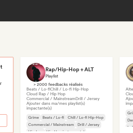
t
Rap/Hip-Hop + ALT
Playlist
r
> 2000 feedbacks réalisés
Beats / Lo-fi
Chill / Lo-fi Hip-Hop
Alte
Cloud Rap / Hip Hop
Clo
Commercial / Mainstream
Drill / Jersey
Ajo
Ajouter dans ma/mes playlist(s)
imp
impactante(s)
Gr
Grime
Beats / Lo-fi
Chill / Lo-fi Hip-Hop
Da
Commercial / Mainstream
Drill / Jersey
Ind
Hip-hop
Hip-Hop instrumental