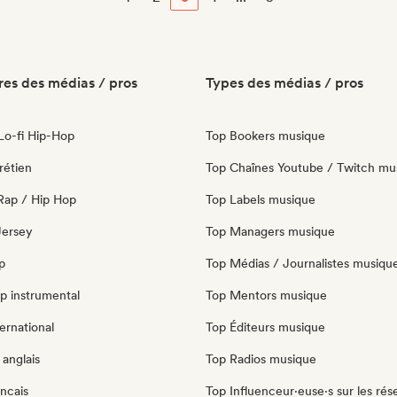
es des médias / pros
Types des médias / pros
 Lo-fi Hip-Hop
Top Bookers musique
rétien
Top Chaînes Youtube / Twitch mu
Rap / Hip Hop
Top Labels musique
 Jersey
Top Managers musique
p
Top Médias / Journalistes musiqu
p instrumental
Top Mentors musique
ernational
Top Éditeurs musique
anglais
Top Radios musique
ncais
Top Influenceur·euse·s sur les rés