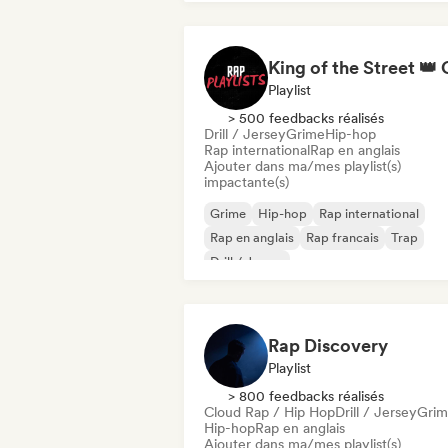
Playlist
> 500 feedbacks réalisés
Drill / Jersey
Grime
Hip-hop
Rap international
Rap en anglais
Ajouter dans ma/mes playlist(s)
impactante(s)
Grime
Hip-hop
Rap international
Rap en anglais
Rap francais
Trap
Drill / Jersey
Rap Discovery
Playlist
> 800 feedbacks réalisés
Cloud Rap / Hip Hop
Drill / Jersey
Gri
Hip-hop
Rap en anglais
Ajouter dans ma/mes playlist(s)