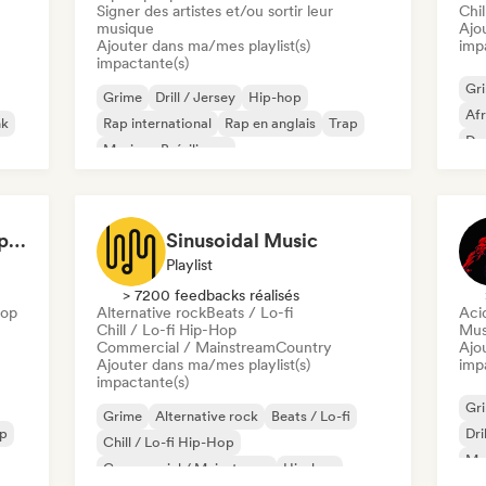
Signer des artistes et/ou sortir leur
Chil
musique
Ajo
Ajouter dans ma/mes playlist(s)
imp
impactante(s)
Gr
Grime
Drill / Jersey
Hip-hop
Af
nk
Rap international
Rap en anglais
Trap
Dan
Musique Brésilienne
Hi
Fresh Kicks: Boom Bap (by New Golden Era)
Sinusoidal Music
Playlist
> 7200 feedbacks réalisés
Hop
Alternative rock
Beats / Lo-fi
Aci
Chill / Lo-fi Hip-Hop
Mus
Commercial / Mainstream
Country
Ajo
Ajouter dans ma/mes playlist(s)
imp
impactante(s)
Gr
Grime
Alternative rock
Beats / Lo-fi
op
Dri
Chill / Lo-fi Hip-Hop
Mel
Commercial / Mainstream
Hip-hop
Sin