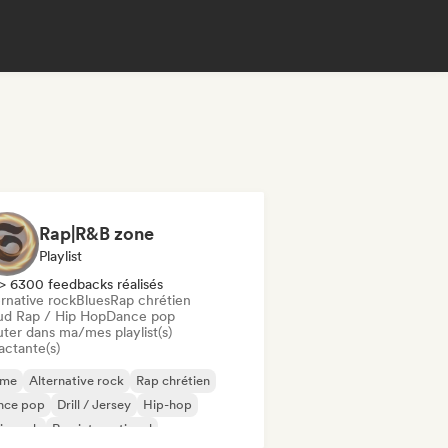
Rap|R&B zone
Playlist
> 6300 feedbacks réalisés
rnative rock
Blues
Rap chrétien
ud Rap / Hip Hop
Dance pop
uter dans ma/mes playlist(s)
actante(s)
ime
Alternative rock
Rap chrétien
nce pop
Drill / Jersey
Hip-hop
ie rock
Rap international