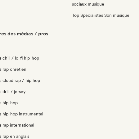
sociaux musique
Top Spécialistes Son musique
es des médias / pros
s chill / lo-fi hip-hop
ts rap chrétien
ts cloud rap / hip hop
 drill / jersey
ts hip-hop
ts hip-hop instrumental
s rap international
s rap en anglais