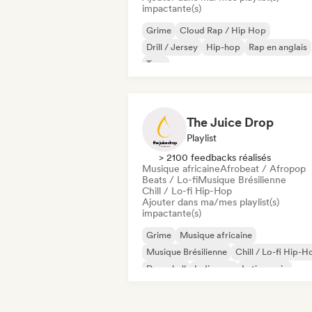
impactante(s)
Grime
Cloud Rap / Hip Hop
Drill / Jersey
Hip-hop
Rap en anglais
Trap
The Juice Drop
Playlist
> 2100 feedbacks réalisés
Musique africaine
Afrobeat / Afropop
Beats / Lo-fi
Musique Brésilienne
Chill / Lo-fi Hip-Hop
Ajouter dans ma/mes playlist(s)
impactante(s)
Grime
Musique africaine
Musique Brésilienne
Chill / Lo-fi Hip-H
Dancehall
Indie pop
Latin music
Rap francais