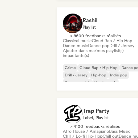
Rashil
Playlist
> 8500 feedbacks réalisés
Classical music
Cloud Rap / Hip Hop
Dance music
Dance pop
Drill / Jersey
Ajouter dans ma/mes playlist(s)
impactante(s)
Grime
Cloud Rap / Hip Hop
Dance p
Drill / Jersey
Hip-hop
Indie pop
Rap en anglais
Rap francais
Trap Party
Label, Playlist
> 4100 feedbacks réalisés
Afro House / Amapiano
Bass Music
Chill / Lo-fi Hip-Hop
Chill out
Dance mu