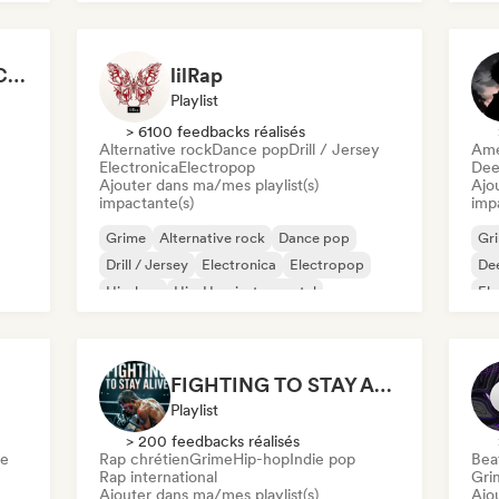
Indie folk
Indie pop
King of the Street 👑 Car Playlist (by Rap Playlists)
lilRap
Playlist
> 6100 feedbacks réalisés
Alternative rock
Dance pop
Drill / Jersey
Ame
Electronica
Electropop
Dee
Ajouter dans ma/mes playlist(s)
Ajo
impactante(s)
imp
Grime
Alternative rock
Dance pop
Gr
Drill / Jersey
Electronica
Electropop
De
Hip-hop
Hip-Hop instrumental
Ele
Hip
FIGHTING TO STAY ALIVE
Playlist
> 200 feedbacks réalisés
me
Rap chrétien
Grime
Hip-hop
Indie pop
Beat
Rap international
Gri
Ajouter dans ma/mes playlist(s)
Ajo