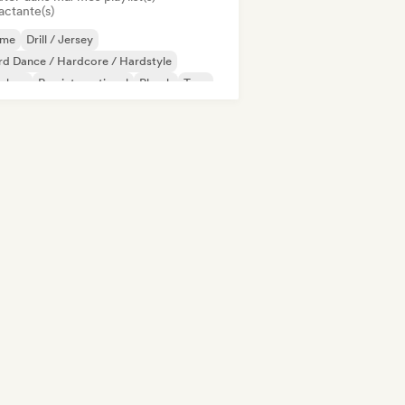
actante(s)
ime
Drill / Jersey
d Dance / Hardcore / Hardstyle
p-hop
Rap international
Phonk
Trap
ts / Lo-fi