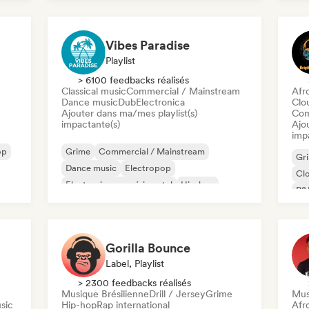
Rap en anglais
Vibes Paradise
Playlist
> 6100 feedbacks réalisés
Classical music
Commercial / Mainstream
Afr
Dance music
Dub
Electronica
Clo
Ajouter dans ma/mes playlist(s)
Com
impactante(s)
Ajo
imp
op
Grime
Commercial / Mainstream
Gr
Dance music
Electropop
Cl
Electronique expérimental
Hip-hop
R&
Indie folk
Instrumental
Gorilla Bounce
Label, Playlist
> 2300 feedbacks réalisés
Musique Brésilienne
Drill / Jersey
Grime
Mus
sic
Hip-hop
Rap international
Afr