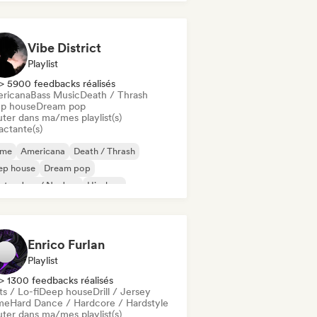
Vibe District
Playlist
> 5900 feedbacks réalisés
ricana
Bass Music
Death / Thrash
p house
Dream pop
uter dans ma/mes playlist(s)
actante(s)
ime
Americana
Death / Thrash
ep house
Dream pop
ctro Jazz / Nu Jazz
Hip-hop
-Hop instrumental
Enrico Furlan
Playlist
> 1300 feedbacks réalisés
s / Lo-fi
Deep house
Drill / Jersey
me
Hard Dance / Hardcore / Hardstyle
uter dans ma/mes playlist(s)