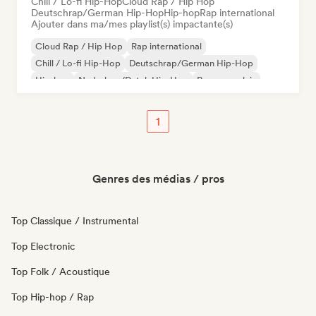
Chill / Lo-fi Hip-Hop
Cloud Rap / Hip Hop
Deutschrap/German Hip-Hop
Hip-hop
Rap international
Ajouter dans ma/mes playlist(s) impactante(s)
Cloud Rap / Hip Hop
Rap international
Chill / Lo-fi Hip-Hop
Deutschrap/German Hip-Hop
Hip-hop
Nederhop/Dutch Hip-Hop
Rap en anglais
Rap francais
1
Genres des médias / pros
Top Classique / Instrumental
Top Electronic
Top Folk / Acoustique
Top Hip-hop / Rap