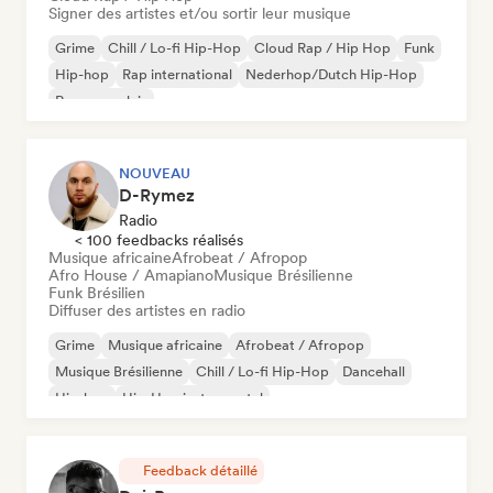
Signer des artistes et/ou sortir leur musique
Grime
Chill / Lo-fi Hip-Hop
Cloud Rap / Hip Hop
Funk
Hip-hop
Rap international
Nederhop/Dutch Hip-Hop
Rap en anglais
NOUVEAU
D-Rymez
Radio
< 100 feedbacks réalisés
Musique africaine
Afrobeat / Afropop
Afro House / Amapiano
Musique Brésilienne
Funk Brésilien
Diffuser des artistes en radio
Grime
Musique africaine
Afrobeat / Afropop
Musique Brésilienne
Chill / Lo-fi Hip-Hop
Dancehall
Hip-hop
Hip-Hop instrumental
Feedback détaillé