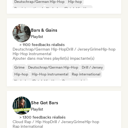
Deutschrap/German Hip-Hop
Hip-hop
Rap international
Nederhop/Dutch Hip-Hop
Rap en anglais
Rap francais
Bars & Gains
Playlist
> 1100 feedbacks réalisés
Deutschrap/German Hip-Hop
Drill / Jersey
Grime
Hip-hop
Hip-Hop instrumental
Ajouter dans ma/mes playlist(s) impactante(s)
Grime
Deutschrap/German Hip-Hop
Drill / Jersey
Hip-hop
Hip-Hop instrumental
Rap international
Nederhop/Dutch Hip-Hop
Rap en anglais
She Got Bars
Playlist
> 1300 feedbacks réalisés
Cloud Rap / Hip Hop
Drill / Jersey
Grime
Hip-hop
Rap international