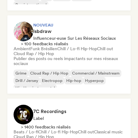
Pop international
NOUVEAU
lsbdraw
Influenceur·euse Sur Les Réseaux Sociaux
> 100 feedbacks réalisés
Ambient
Funk Brésilien
Chill / Lo-fi Hip-Hop
Chill out
Cloud Rap / Hip Hop
Publier des posts ou reels impactants sur mes réseaux
sociaux
Grime
Cloud Rap / Hip Hop
Commercial / Mainstream
Drill / Jersey
Electropop
Hip-hop
Hyperpop
Hip-Hop instrumental
7C Recordings
Label
> 1400 feedbacks réalisés
Beats / Lo-fi
Chill / Lo-fi Hip-Hop
Chill out
Classical music
Cloud Rap / Hip Hop