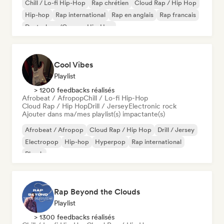
Chill / Lo-fi Hip-Hop
Rap chrétien
Cloud Rap / Hip Hop
Hip-hop
Rap international
Rap en anglais
Rap francais
Deutschrap/German Hip-Hop
Cool Vibes
Playlist
> 1200 feedbacks réalisés
Afrobeat / Afropop
Chill / Lo-fi Hip-Hop
Cloud Rap / Hip Hop
Drill / Jersey
Electronic rock
Ajouter dans ma/mes playlist(s) impactante(s)
Afrobeat / Afropop
Cloud Rap / Hip Hop
Drill / Jersey
Electropop
Hip-hop
Hyperpop
Rap international
Phonk
Rap Beyond the Clouds
Playlist
> 1300 feedbacks réalisés