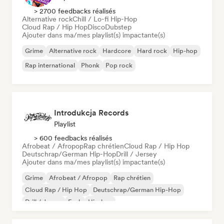
> 2700 feedbacks réalisés
Alternative rock
Chill / Lo-fi Hip-Hop
Cloud Rap / Hip Hop
Disco
Dubstep
Ajouter dans ma/mes playlist(s) impactante(s)
Grime
Alternative rock
Hardcore
Hard rock
Hip-hop
Rap international
Phonk
Pop rock
Introdukcja Records
Playlist
> 600 feedbacks réalisés
Afrobeat / Afropop
Rap chrétien
Cloud Rap / Hip Hop
Deutschrap/German Hip-Hop
Drill / Jersey
Ajouter dans ma/mes playlist(s) impactante(s)
Grime
Afrobeat / Afropop
Rap chrétien
Cloud Rap / Hip Hop
Deutschrap/German Hip-Hop
Drill / Jersey
Funk
Hip-hop