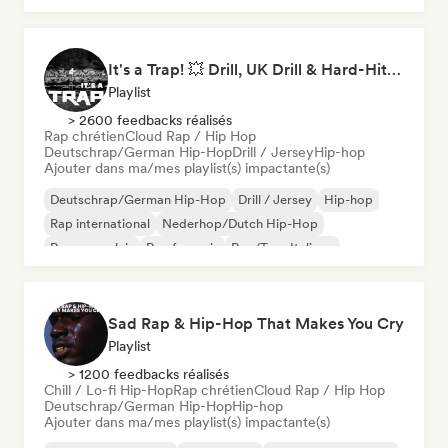
It's a Trap! 💥 Drill, UK Drill & Hard-Hitting Trap
Playlist
> 2600 feedbacks réalisés
Rap chrétien
Cloud Rap / Hip Hop
Deutschrap/German Hip-Hop
Drill / Jersey
Hip-hop
Ajouter dans ma/mes playlist(s) impactante(s)
Deutschrap/German Hip-Hop
Drill / Jersey
Hip-hop
Rap international
Nederhop/Dutch Hip-Hop
Rap en anglais
Rap francais
Rap/Trap Italiano
Sad Rap & Hip-Hop That Makes You Cry
Playlist
> 1200 feedbacks réalisés
Chill / Lo-fi Hip-Hop
Rap chrétien
Cloud Rap / Hip Hop
Deutschrap/German Hip-Hop
Hip-hop
Ajouter dans ma/mes playlist(s) impactante(s)