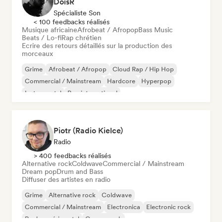
DoisR
Spécialiste Son
< 100 feedbacks réalisés
Musique africaine
Afrobeat / Afropop
Bass Music
Beats / Lo-fi
Rap chrétien
Ecrire des retours détaillés sur la production des
morceaux
Grime
Afrobeat / Afropop
Cloud Rap / Hip Hop
Commercial / Mainstream
Hardcore
Hyperpop
Instrumental
Pop international
Piotr (Radio Kielce)
Radio
> 400 feedbacks réalisés
Alternative rock
Coldwave
Commercial / Mainstream
Dream pop
Drum and Bass
Diffuser des artistes en radio
Grime
Alternative rock
Coldwave
Commercial / Mainstream
Electronica
Electronic rock
Rock expérimental
Garage rock