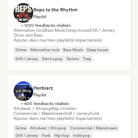
Reps to the Rhythm
Playlist
> 1200 feedbacks réalisés
Alternative rock
Bass Music
Deep house
Drill / Jersey
Drum and Bass
Ajouter dans ma/mes playlist(s) impactante(s)
Grime
Alternative rock
Bass Music
Deep house
Drill / Jersey
Electropop
Techno
Trap
Herbiarz
Playlist
> 600 feedbacks réalisés
Afrobeat / Afropop
Rap chrétien
Commercial / Mainstream
Drill / Jersey
Funk
Ajouter dans ma/mes playlist(s) impactante(s)
Grime
Afrobeat / Afropop
Commercial / Mainstream
Drill / Jersey
Funk
Hip-hop
Indie pop