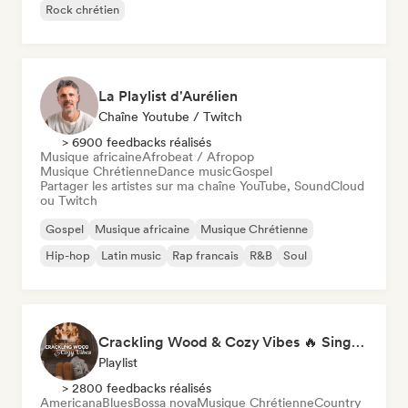
Rock chrétien
La Playlist d'Aurélien
Chaîne Youtube / Twitch
> 6900 feedbacks réalisés
Musique africaine
Afrobeat / Afropop
Musique Chrétienne
Dance music
Gospel
Partager les artistes sur ma chaîne YouTube, SoundCloud
ou Twitch
Gospel
Musique africaine
Musique Chrétienne
Hip-hop
Latin music
Rap francais
R&B
Soul
Crackling Wood & Cozy Vibes 🔥 Singer-Songwriter, Dream Pop & Bedroom Pop
Playlist
> 2800 feedbacks réalisés
Americana
Blues
Bossa nova
Musique Chrétienne
Country