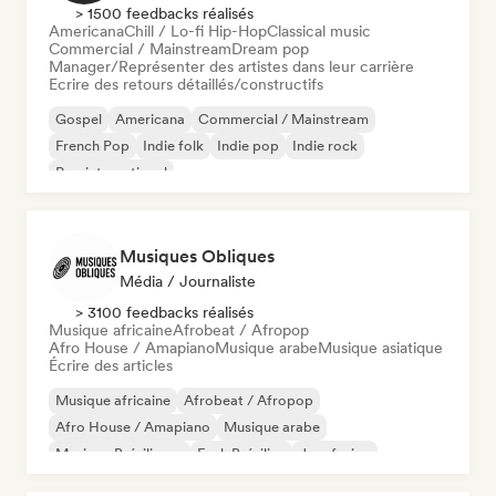
> 1500 feedbacks réalisés
Americana
Chill / Lo-fi Hip-Hop
Classical music
Commercial / Mainstream
Dream pop
Manager/Représenter des artistes dans leur carrière
Ecrire des retours détaillés/constructifs
Gospel
Americana
Commercial / Mainstream
French Pop
Indie folk
Indie pop
Indie rock
Pop international
Musiques Obliques
Média / Journaliste
> 3100 feedbacks réalisés
Musique africaine
Afrobeat / Afropop
Afro House / Amapiano
Musique arabe
Musique asiatique
Écrire des articles
Musique africaine
Afrobeat / Afropop
Afro House / Amapiano
Musique arabe
Musique Brésilienne
Funk Brésilien
Jazz fusion
Rap international