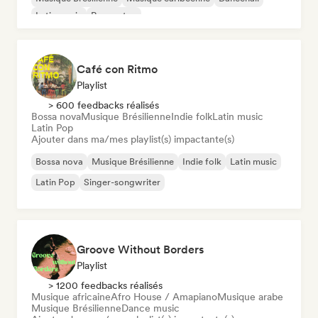
Latin music
Reggaeton
Café con Ritmo
Playlist
> 600 feedbacks réalisés
Bossa nova
Musique Brésilienne
Indie folk
Latin music
Latin Pop
Ajouter dans ma/mes playlist(s) impactante(s)
Bossa nova
Musique Brésilienne
Indie folk
Latin music
Latin Pop
Singer-songwriter
Groove Without Borders
Playlist
> 1200 feedbacks réalisés
Musique africaine
Afro House / Amapiano
Musique arabe
Musique Brésilienne
Dance music