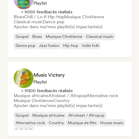
Playlist
> 5000 feedbacks réalisés
Blues
Chill / Lo-fi Hip-Hop
Musique Chrétienne
Classical music
Dance pop
Ajouter dans ma/mes playlist(s) impactante(s)
Gospel
Blues
Musique Chrétienne
Classical music
Dance pop
Jazz fusion
Hip-hop
Indie folk
Music Victory
Playlist
> 11300 feedbacks réalisés
Musique africaine
Afrobeat / Afropop
Alternative rock
Musique Chrétienne
Country
Ajouter dans ma/mes playlist(s) impactante(s)
Gospel
Musique africaine
Afrobeat / Afropop
Alternative rock
Country
Musique de film
House music
Indie folk