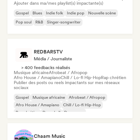
Ajouter dans ma/mes playlist(s) impactante(s)
Gospel
Blues
Indie folk
Indie pop
Nouvelle scène
Pop soul
R&B
Singer-songwriter
REDBARSTV
Média / Journaliste
> 400 feedbacks réalisés
Musique africaine
Afrobeat / Afropop
Afro House / Amapiano
Chill / Lo-fi Hip-Hop
Rap chrétien
Publier des posts ou reels impactants sur mes réseaux
sociaux
Gospel
Musique africaine
Afrobeat / Afropop
Afro House / Amapiano
Chill / Lo-fi Hip-Hop
Rap chrétien
Dancehall
Dance pop
Chaam Music