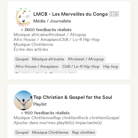
LMCB - Les Merveilles du Congo 🇨🇬
Média / Journaliste
> 3600 feedbacks réalisés
Musique africaine
Afrobeat / Afropop
Afro House / Amapiano
Chill / Lo-fi Hip-Hop
Musique Chrétienne
Écrire des articles
Gospel
Musique africaine
Afrobeat / Afropop
Afro House / Amapiano
Chill / Lo-fi Hip-Hop
Hip-hop
Rap international
Rap en anglais
Top Christian & Gospel for the Soul
Playlist
> 1100 feedbacks réalisés
Musique Chrétienne
Rap chrétien
Rock chrétien
Gospel
Ajouter dans ma/mes playlist(s) impactante(s)
Gospel
Musique Chrétienne
Rap chrétien