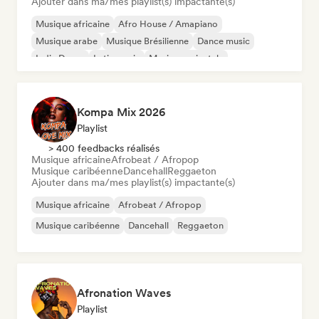
Ajouter dans ma/mes playlist(s) impactante(s)
Musique africaine
Afro House / Amapiano
Musique arabe
Musique Brésilienne
Dance music
Indie Dance
Latin music
Musique orientale
Kompa Mix 2026
Playlist
> 400 feedbacks réalisés
Musique africaine
Afrobeat / Afropop
Musique caribéenne
Dancehall
Reggaeton
Ajouter dans ma/mes playlist(s) impactante(s)
Musique africaine
Afrobeat / Afropop
Musique caribéenne
Dancehall
Reggaeton
Afronation Waves
Playlist