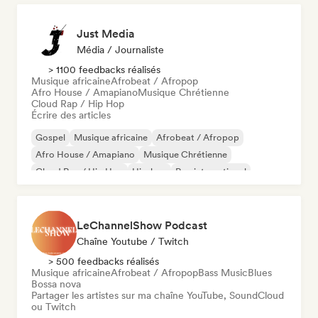
Just Media
Média / Journaliste
> 1100 feedbacks réalisés
Musique africaine
Afrobeat / Afropop
Afro House / Amapiano
Musique Chrétienne
Cloud Rap / Hip Hop
Écrire des articles
Gospel
Musique africaine
Afrobeat / Afropop
Afro House / Amapiano
Musique Chrétienne
Cloud Rap / Hip Hop
Hip-hop
Rap international
LeChannelShow Podcast
Chaîne Youtube / Twitch
> 500 feedbacks réalisés
Musique africaine
Afrobeat / Afropop
Bass Music
Blues
Bossa nova
Partager les artistes sur ma chaîne YouTube, SoundCloud
ou Twitch