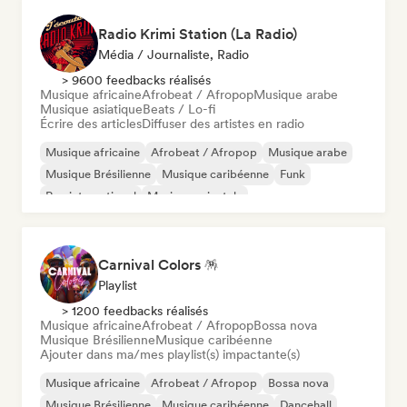
Radio Krimi Station (La Radio)
Média / Journaliste, Radio
> 9600 feedbacks réalisés
Musique africaine
Afrobeat / Afropop
Musique arabe
Musique asiatique
Beats / Lo-fi
Écrire des articles
Diffuser des artistes en radio
Musique africaine
Afrobeat / Afropop
Musique arabe
Musique Brésilienne
Musique caribéenne
Funk
Rap international
Musique orientale
Carnival Colors 🪅
Playlist
> 1200 feedbacks réalisés
Musique africaine
Afrobeat / Afropop
Bossa nova
Musique Brésilienne
Musique caribéenne
Ajouter dans ma/mes playlist(s) impactante(s)
Musique africaine
Afrobeat / Afropop
Bossa nova
Musique Brésilienne
Musique caribéenne
Dancehall