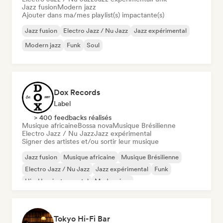
Jazz fusion
Modern jazz
Ajouter dans ma/mes playlist(s) impactante(s)
Jazz fusion
Electro Jazz / Nu Jazz
Jazz expérimental
Modern jazz
Funk
Soul
Dox Records
Label
> 400 feedbacks réalisés
Musique africaine
Bossa nova
Musique Brésilienne
Electro Jazz / Nu Jazz
Jazz expérimental
Signer des artistes et/ou sortir leur musique
Jazz fusion
Musique africaine
Musique Brésilienne
Electro Jazz / Nu Jazz
Jazz expérimental
Funk
Hip-Hop instrumental
Modern jazz
Tokyo Hi-Fi Bar