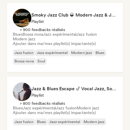
Smoky Jazz Club 🥃 Modern Jazz & Jazz Fusion to Sip an Old Fashioned to
Playlist
> 900 feedbacks réalisés
Blues
Bossa nova
Jazz expérimental
Jazz fusion
Modern jazz
Ajouter dans ma/mes playlist(s) impactante(s)
Jazz fusion
Jazz expérimental
Modern jazz
Blues
Bossa nova
Soul
Jazz & Blues Escape 🎷 Vocal Jazz, Soul Blues & Classic Standards
Playlist
> 800 feedbacks réalisés
Blues
Jazz expérimental
Jazz fusion
Modern jazz
Ajouter dans ma/mes playlist(s) impactante(s)
Jazz fusion
Blues
Jazz expérimental
Modern jazz