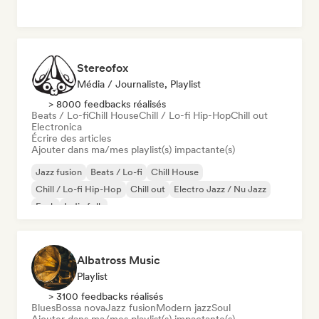
Stereofox
Média / Journaliste, Playlist
> 8000 feedbacks réalisés
Beats / Lo-fi
Chill House
Chill / Lo-fi Hip-Hop
Chill out
Electronica
Écrire des articles
Ajouter dans ma/mes playlist(s) impactante(s)
Jazz fusion
Beats / Lo-fi
Chill House
Chill / Lo-fi Hip-Hop
Chill out
Electro Jazz / Nu Jazz
Funk
Indie folk
Albatross Music
Playlist
> 3100 feedbacks réalisés
Blues
Bossa nova
Jazz fusion
Modern jazz
Soul