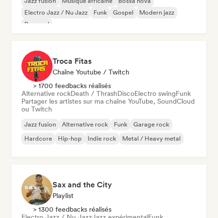
Jazz fusion
Musique africaine
Bossa nova
Electro Jazz / Nu Jazz
Funk
Gospel
Modern jazz
Pop soul
Troca Fitas
Chaîne Youtube / Twitch
> 1700 feedbacks réalisés
Alternative rock
Death / Thrash
Disco
Electro swing
Funk
Partager les artistes sur ma chaîne YouTube, SoundCloud
ou Twitch
Jazz fusion
Alternative rock
Funk
Garage rock
Hardcore
Hip-hop
Indie rock
Metal / Heavy metal
Sax and the City
Playlist
> 1300 feedbacks réalisés
Electro Jazz / Nu Jazz
Jazz expérimental
Funk