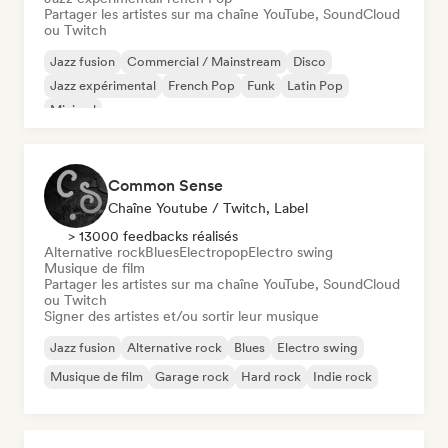
Partager les artistes sur ma chaîne YouTube, SoundCloud
ou Twitch
Jazz fusion
Commercial / Mainstream
Disco
Jazz expérimental
French Pop
Funk
Latin Pop
Minimal
Common Sense
Chaîne Youtube / Twitch, Label
> 13000 feedbacks réalisés
Alternative rock
Blues
Electropop
Electro swing
Musique de film
Partager les artistes sur ma chaîne YouTube, SoundCloud
ou Twitch
Signer des artistes et/ou sortir leur musique
Jazz fusion
Alternative rock
Blues
Electro swing
Musique de film
Garage rock
Hard rock
Indie rock