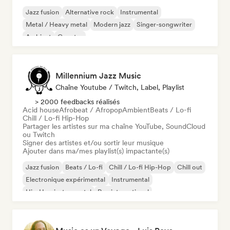
Jazz fusion
Alternative rock
Instrumental
Metal / Heavy metal
Modern jazz
Singer-songwriter
Ambient
Country
Millennium Jazz Music
Chaîne Youtube / Twitch, Label, Playlist
> 2000 feedbacks réalisés
Acid house
Afrobeat / Afropop
Ambient
Beats / Lo-fi
Chill / Lo-fi Hip-Hop
Partager les artistes sur ma chaîne YouTube, SoundCloud
ou Twitch
Signer des artistes et/ou sortir leur musique
Ajouter dans ma/mes playlist(s) impactante(s)
Jazz fusion
Beats / Lo-fi
Chill / Lo-fi Hip-Hop
Chill out
Electronique expérimental
Instrumental
Hip-Hop instrumental
Rap international