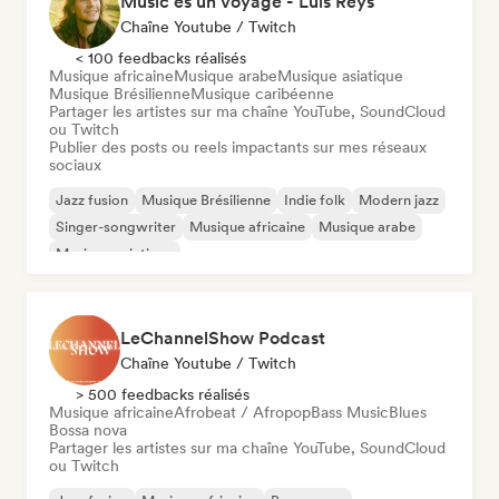
Music es un Voyage - Luis Reys
Chaîne Youtube / Twitch
< 100 feedbacks réalisés
Musique africaine
Musique arabe
Musique asiatique
Musique Brésilienne
Musique caribéenne
Partager les artistes sur ma chaîne YouTube, SoundCloud
ou Twitch
Publier des posts ou reels impactants sur mes réseaux
sociaux
Jazz fusion
Musique Brésilienne
Indie folk
Modern jazz
Singer-songwriter
Musique africaine
Musique arabe
Musique asiatique
LeChannelShow Podcast
Chaîne Youtube / Twitch
> 500 feedbacks réalisés
Musique africaine
Afrobeat / Afropop
Bass Music
Blues
Bossa nova
Partager les artistes sur ma chaîne YouTube, SoundCloud
ou Twitch