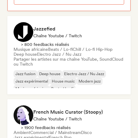
Jazzefied
Chaîne Youtube / Twitch
> 800 feedbacks réalisés
Musique africaine
Beats / Lo-fi
Chill / Lo-fi Hip-Hop
Deep house
Electro Jazz / Nu Jazz
Partager les artistes sur ma chaîne YouTube, SoundCloud
ou Twitch
Jazz fusion
Deep house
Electro Jazz / Nu Jazz
Jazz expérimental
House music
Modern jazz
Musique africaine
Beats / Lo-fi
French Music Curator (Stoopy)
Chaîne Youtube / Twitch
> 1900 feedbacks réalisés
Ambient
Commercial / Mainstream
Disco
Jazz expérimental
French Pop