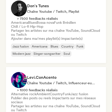
Don's Tunes
Chaîne Youtube / Twitch, Playlist
> 7500 feedbacks réalisés
Americana
Blues
Bossa nova
Funk Brésilien
Chill / Lo-fi Hip-Hop
Partager les artistes sur ma chaîne YouTube, SoundCloud
ou Twitch
Ajouter dans ma/mes playlist(s) impactante(s)
Jazz fusion
Americana
Blues
Country
Funk
Modern jazz
Singer-songwriter
Soul
Leví.ConAcento
Chaîne Youtube / Twitch, Influenceur·euse Sur Les Réseaux Sociaux
> 1000 feedbacks réalisés
Alternative rock
Ambient
Country
Funk
Jazz fusion
Publier des posts ou reels impactants sur mes réseaux
sociaux
Partager les artistes sur ma chaîne YouTube, SoundCloud
ou Twitch