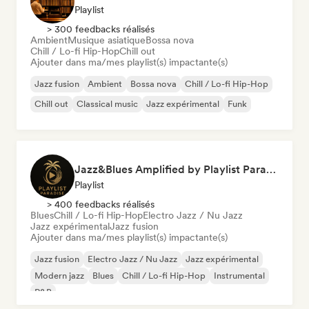
Playlist
> 300 feedbacks réalisés
Ambient
Musique asiatique
Bossa nova
Chill / Lo-fi Hip-Hop
Chill out
Ajouter dans ma/mes playlist(s) impactante(s)
Jazz fusion
Ambient
Bossa nova
Chill / Lo-fi Hip-Hop
Chill out
Classical music
Jazz expérimental
Funk
Jazz&Blues Amplified by Playlist Paradise
Playlist
> 400 feedbacks réalisés
Blues
Chill / Lo-fi Hip-Hop
Electro Jazz / Nu Jazz
Jazz expérimental
Jazz fusion
Ajouter dans ma/mes playlist(s) impactante(s)
Jazz fusion
Electro Jazz / Nu Jazz
Jazz expérimental
Modern jazz
Blues
Chill / Lo-fi Hip-Hop
Instrumental
R&B